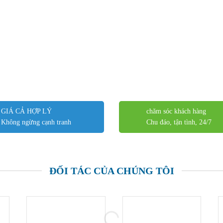
GIÁ CẢ HỢP LÝ
chăm sóc khách hàng
Không ngừng cạnh tranh
Chu đáo, tận tình, 24/7
ĐỐI TÁC CỦA CHÚNG TÔI