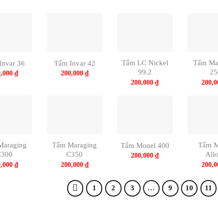
Tấm LC Nickel
Tấm Ma
Invar 36
Tấm Invar 42
99.2
25
0,000
₫
200,000
₫
200,000
₫
200,
Maraging
Tấm Maraging
Tấm M
Tấm Monel 400
C300
C350
All
200,000
₫
0,000
₫
200,000
₫
200,
1
2
3
…
9
10
11