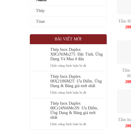
Thép
Tấm Ha
Titan
20
BÀI VIẾT MỚI
Thép Inox Duplex
X8CrNiMo275: Đặc Tính, Ứng
Dụng Và Mua ở đâu
ở
Chức năng bình luận bị tắt
Tấm 
Thép
8
Inox
Thép Inox Duplex
Duplex
08X21H6M2T: Ưu Điểm, Ứng
20
X8CrNiMo275:
Dụng & Bảng giá mới nhất
Đặc
ở
Chức năng bình luận bị tắt
Tính,
Thép
Ứng
Inox
Thép Inox Duplex
Dụng
Duplex
00Cr24Ni6Mo3N: Ưu Điểm,
Và
08X21H6M2T:
Ứng Dụng & Bảng giá mới
Mua
nhất
Ưu
Tấm In
ở
Điểm,
ở
Chức năng bình luận bị tắt
đâu
20
Ứng
Thép