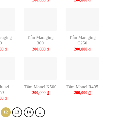
200,000
₫
200,000
₫
raging
Tấm Maraging
Tấm Maraging
0
300
C250
000
₫
200,000
₫
200,000
₫
onel
Tấm Monel K500
Tấm Monel R405
oys
200,000
₫
200,000
₫
000
₫
12
13
14