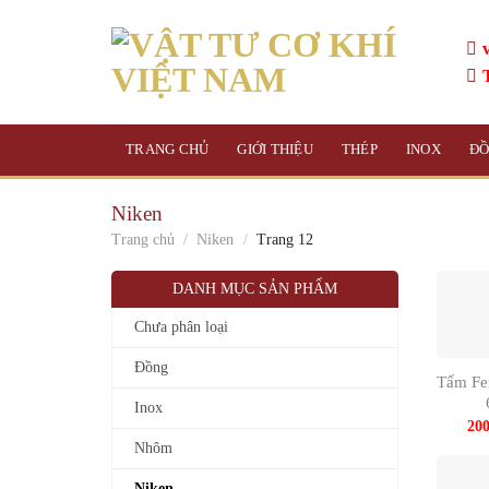
Skip
to
content
TRANG CHỦ
GIỚI THIỆU
THÉP
INOX
Đ
Niken
Trang chủ
/
Niken
/
Trang 12
DANH MỤC SẢN PHẨM
Chưa phân loại
Đồng
Tấm Fe
Inox
20
Nhôm
Niken