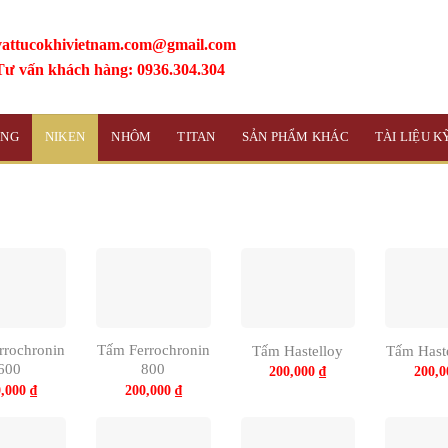
vattucokhivietnam.com@gmail.com
Tư vấn khách hàng: 0936.304.304
ỒNG
NIKEN
NHÔM
TITAN
SẢN PHẨM KHÁC
TÀI LIỆU 
rrochronin
Tấm Ferrochronin
Tấm Hastelloy
Tấm Hast
600
800
200,000
₫
200,
0,000
₫
200,000
₫