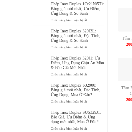
Dụng
Inox
Thép Inox Duplex 1Cr21Ni5Ti:
&
Duplex
Bảng giá mới nhất, Ưu Điểm,
Bảng
00Cr24Ni6Mo3N:
Ứng Dụng & So Sánh
giá
Ưu
ở
Chức năng bình luận bị tắt
mới
Điểm,
Thép
nhất
Ứng
Inox
Thép Inox Duplex 329J3L:
Dụng
Duplex
Bảng giá mới nhất, Đặc Tính,
Tấm 
&
1Cr21Ni5Ti:
Ứng Dụng & So Sánh
Bảng
20
Bảng
ở
Chức năng bình luận bị tắt
giá
giá
Thép
mới
mới
Inox
Thép Inox Duplex 329J1: Ưu
nhất
nhất,
Duplex
Điểm, Ứng Dụng Chịu Ăn Mòn
Ưu
329J3L:
& Báo Giá Mới Nhất
Điểm,
Bảng
ở
Chức năng bình luận bị tắt
Ứng
giá
Thép
Dụng
mới
Inox
Thép Inox Duplex S32900:
&
nhất,
Tấm 
Duplex
Bảng giá mới nhất, Đặc Tính,
So
Đặc
329J1:
Ứng Dụng, Mua Ở Đâu?
Sánh
Tính,
20
Ưu
ở
Chức năng bình luận bị tắt
Ứng
Điểm,
Thép
Dụng
Ứng
Inox
Thép Inox Duplex SUS329J1:
&
Dụng
Duplex
Báo Giá, Ưu Điểm & Ứng
So
Chịu
S32900:
dụng mới nhất, Mua Ở Đâu?
Sánh
Ăn
Bảng
ở
Chức năng bình luận bị tắt
Mòn
giá