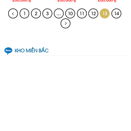
1
2
3
…
10
11
12
13
14
KHO MIỀN BẮC