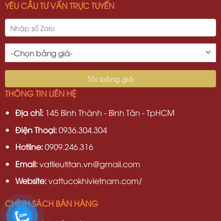
YÊU CẦU TƯ VẤN TRỰC TUYẾN
THÔNG TIN LIÊN HỆ
Địa chỉ:
145 Bình Thành - Bình Tân - TpHCM
Điện Thoại:
0936.304.304
Hotline:
0909.246.316
Email:
vatlieutitan.vn@gmail.com
Website:
vattucokhivietnam.com/
CHÍNH SÁCH BÁN HÀNG