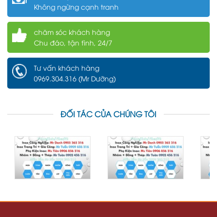
Không ngừng cạnh tranh
chăm sóc khách hàng
Chu đáo, tận tình, 24/7
Tư vấn khách hàng
0969.304.316 (Mr Dưỡng)
ĐỐI TÁC CỦA CHÚNG TÔI