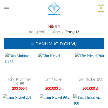
Skip
to
0
content
Niken
Trang chủ
/
Niken
/
Trang 13
DANH MỤC DỊCH VỤ
Tấm Multimet
Tấm Nickel
Tấm Nickel 200
N155
200,000
₫
200,000
₫
200,000
₫