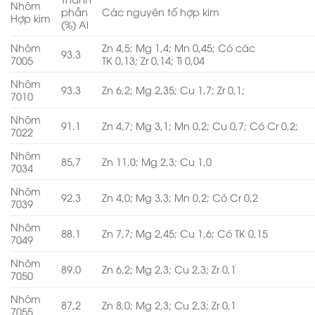
Nhôm
phần
Các nguyên tố hợp kim
Hợp kim
(%) Al
Nhôm
Zn 4,5; Mg 1,4; Mn 0,45; Có các
93.3
7005
TK 0,13; Zr 0,14; Ti 0,04
Nhôm
93.3
Zn 6,2; Mg 2,35; Cu 1,7; Zr 0,1;
7010
Nhôm
91.1
Zn 4,7; Mg 3,1; Mn 0,2; Cu 0,7; Có Cr 0,2;
7022
Nhôm
85,7
Zn 11,0; Mg 2,3; Cu 1,0
7034
Nhôm
92.3
Zn 4,0; Mg 3,3; Mn 0,2; Có Cr 0,2
7039
Nhôm
88.1
Zn 7,7; Mg 2,45; Cu 1,6; Có TK 0,15
7049
Nhôm
89.0
Zn 6,2; Mg 2,3; Cu 2,3; Zr 0,1
7050
Nhôm
87,2
Zn 8,0; Mg 2,3; Cu 2,3; Zr 0,1
7055