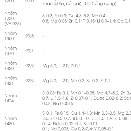
1200
99.0
khác 0,05 (mỗi cái) .015 (tổng cộng)
Nhôm
Si 0,3; Fe 0,3; Cu 4,8–5,8; Mn 0,4–
1230
0,8; Mg 0,05; Zn 0,1; Ti 0,15; Li 0,9–1,4; Cd 0,
(VAD23)
Nhôm
99,5
-
1350
Nhôm
99,7
-
1370
Nhôm
92,9
Mg 5,0; Li 2,0; Zr 0,1
1420
Nhôm
92,9
Mg 5,0; Li 2,0; Mn 0,2; Sc 0,2; Zr 0,1
1421
Si 0,08; Fe 0,1; Mn 0,1–0,25; Mg 4,7–5,2; Zn 0,
Nhôm
0,7; Li 1,5–1,8; Zr 0,07–0,1; Được 0,02–0,2; Sc
1424
0,08; Na 0,0015
Si 0,1; Fe 0,15; Cu 1,4–1,8; Mn 0,3–0,5; Mg 2,
Nhôm
3,0; Zn 0,5–0,7; Ti 0,01–0,1; Li 1,5–1,9; Zr 0,08–
1430
0,14; Được 0,02–0,1; Sc 0,01–
0,1; Na 0,003; Ce 0,2–0,4; Y 0,05–0,1