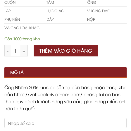
CUỘN
TẤM
ỐNG
LÁP
LỤC GIÁC
VUÔNG ĐẶC
PHỤ KIỆN
DÂY
HỘP
VÀ CÁC LOẠI KHÁC
Còn 1000 trong kho
Số lượng
THÊM VÀO GIỎ HÀNG
MÔ TẢ
Ống Nhôm 2036 luôn có sẵn tại cửa hàng hoặc trong kho
của https://vattucokhivietnam.com/ chúng tôi có bán
theo quy cách khách hàng yêu cầu, giao hàng miễn phí
trên toàn quốc.