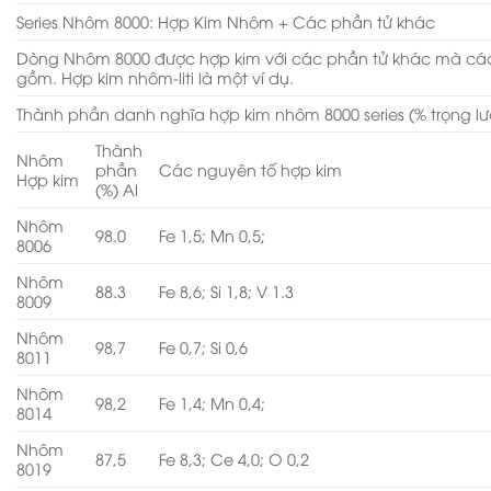
Series Nhôm 8000: Hợp Kim Nhôm + Các phần tử khác
Dòng Nhôm 8000 được hợp kim với các phần tử khác mà cá
gồm. Hợp kim nhôm-liti là một ví dụ.
Thành phần danh nghĩa hợp kim nhôm 8000 series (% trọng l
Thành
Nhôm
phần
Các nguyên tố hợp kim
Hợp kim
(%) Al
Nhôm
98.0
Fe 1,5; Mn 0,5;
8006
Nhôm
88.3
Fe 8,6; Si 1,8; V 1.3
8009
Nhôm
98,7
Fe 0,7; Si 0,6
8011
Nhôm
98,2
Fe 1,4; Mn 0,4;
8014
Nhôm
87,5
Fe 8,3; Ce 4,0; O 0,2
8019