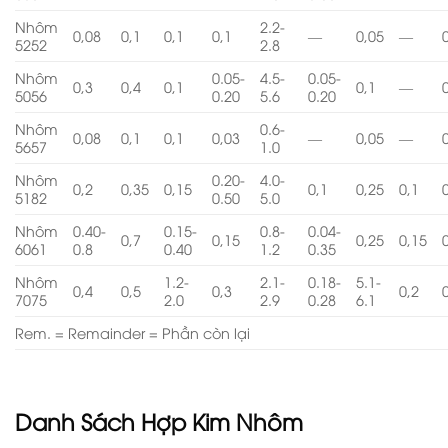
Nhôm
2.2-
0,08
0,1
0,1
0,1
—
0,05
—
5252
2.8
Nhôm
0.05-
4.5-
0.05-
0,3
0,4
0,1
0,1
—
5056
0.20
5.6
0.20
Nhôm
0.6-
0,08
0,1
0,1
0,03
—
0,05
—
5657
1.0
Nhôm
0.20-
4.0-
0,2
0,35
0,15
0,1
0,25
0,1
5182
0.50
5.0
Nhôm
0.40-
0.15-
0.8-
0.04-
0,7
0,15
0,25
0,15
6061
0.8
0.40
1.2
0.35
Nhôm
1.2-
2.1-
0.18-
5.1-
0,4
0,5
0,3
0,2
7075
2.0
2.9
0.28
6.1
Rem. = Remainder = Phần còn lại
Danh Sách Hợp Kim Nhôm