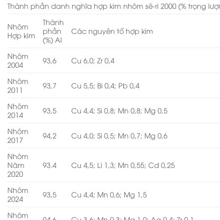
Thành phần danh nghĩa hợp kim nhôm sê-ri 2000 (% trọng lư
Thành
Nhôm
phần
Các nguyên tố hợp kim
Hợp kim
(%) Al
Nhôm
93,6
Cu 6,0; Zr 0,4
2004
Nhôm
93,7
Cu 5,5; Bi 0,4; Pb 0,4
2011
Nhôm
93,5
Cu 4,4; Si 0,8; Mn 0,8; Mg 0,5
2014
Nhôm
94,2
Cu 4,0; Si 0,5; Mn 0,7; Mg 0,6
2017
Nhôm
Năm
93.4
Cu 4,5; Li 1,3; Mn 0,55; Cd 0,25
2020
Nhôm
93,5
Cu 4,4; Mn 0,6; Mg 1,5
2024
Nhôm
94,6
Cu 3,6; Mn 0,3; Mg 1,0; Ag 0,4; Zr 0,1