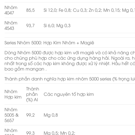
Nhôm
85,5
Si 12,0; Fe 0,8; Cu 0,3; Zn 0,2; Mn 0,15; Mg 0,
4047
Nhôm
93,7
Si 6,0; Mg 0,3
4543
Series Nhôm 5000: Hợp Kim Nhôm + Magiê
Dòng Nhôm 5000 được hợp kim với magiê và có khả năng ch
cho chúng phù hợp cho các ứng dụng hàng hải. Ngoài ra, h
nhất trong số các hợp kim không được xử lý nhiệt. Hầu hết cá
bao gồm mangan .
Thành phần danh nghĩa hợp kim nhôm 5000 series (% trọng l
Thành
Nhôm
phần
Các nguyên tố hợp kim
Hợp kim
(%) Al
Nhôm
5005 &
99,2
Mg 0,8
5657
Nhôm
99.3
Mg 0,5; Mn 0,2;