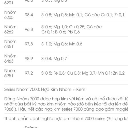
6201
Nhôm
98.4
Si 0,8; Mg 0,5; Mn 0,1; Có các Cr 0,1; Zr 0,1
6205
Nhôm
Si 0,6; Mg 1,0; Cu 0,25; Có các
96,8
6262
Cr 0,1; Bi 0,6; Pb 0,6
Nhôm
97,8
Si 1,0; Mg 0,6; Mn 0,6
6351
Nhôm
98,9
Si 0,4; Mg 0,7
6463
Nhôm
97,2
Si 0,5; Fe 0,8; Cu 0,3; Mg 0,7; Mn 0,1; Zn 0,2
6951
Series Nhôm 7000: Hợp Kim Nhôm + Kẽm
Dòng Nhôm 7000 được hợp kim với kẽm và có thể được kết 
nhất của bất kỳ hợp kim nhôm nào (độ bền kéo tối đa lên đế
7068 ). Hầu hết các hợp kim series 7000 cũng bao gồm magi
Thành phần danh nghĩa hợp kim nhôm 7000 series (% trọng l
Thành