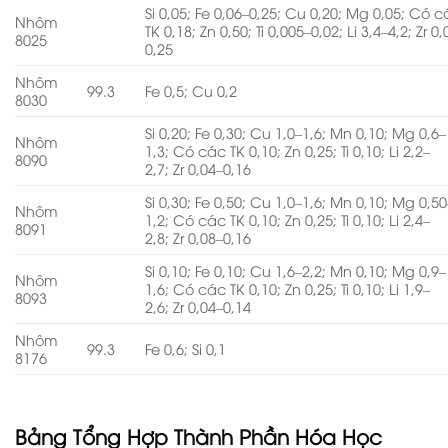
Si 0,05; Fe 0,06–0,25; Cu 0,20; Mg 0,05; Có 
Nhôm
TK 0,18; Zn 0,50; Ti 0,005–0,02; Li 3,4–4,2; Zr 0
8025
0,25
Nhôm
99.3
Fe 0,5; Cu 0,2
8030
Si 0,20; Fe 0,30; Cu 1,0–1,6; Mn 0,10; Mg 0,6–
Nhôm
1,3; Có các TK 0,10; Zn 0,25; Ti 0,10; Li 2,2–
8090
2,7; Zr 0,04–0,16
Si 0,30; Fe 0,50; Cu 1,0–1,6; Mn 0,10; Mg 0,50
Nhôm
1,2; Có các TK 0,10; Zn 0,25; Ti 0,10; Li 2,4–
8091
2,8; Zr 0,08–0,16
Si 0,10; Fe 0,10; Cu 1,6–2,2; Mn 0,10; Mg 0,9–
Nhôm
1,6; Có các TK 0,10; Zn 0,25; Ti 0,10; Li 1,9–
8093
2,6; Zr 0,04–0,14
Nhôm
99.3
Fe 0,6; Si 0,1
8176
Bảng Tổng Hợp Thành Phần Hóa Học