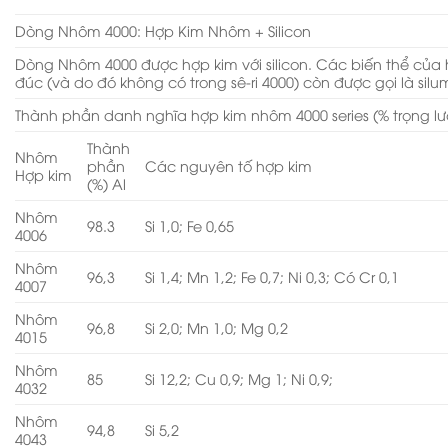
Dòng Nhôm 4000: Hợp Kim Nhôm + Silicon
Dòng Nhôm 4000 được hợp kim với silicon. Các biến thể của 
đúc (và do đó không có trong sê-ri 4000) còn được gọi là silum
Thành phần danh nghĩa hợp kim nhôm 4000 series (% trọng l
Thành
Nhôm
phần
Các nguyên tố hợp kim
Hợp kim
(%) Al
Nhôm
98.3
Si 1,0; Fe 0,65
4006
Nhôm
96,3
Si 1,4; Mn 1,2; Fe 0,7; Ni 0,3; Có Cr 0,1
4007
Nhôm
96,8
Si 2,0; Mn 1,0; Mg 0,2
4015
Nhôm
85
Si 12,2; Cu 0,9; Mg 1; Ni 0,9;
4032
Nhôm
94,8
Si 5,2
4043