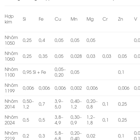
Hợp
Si
Fe
Cu
Mn
Mg
Cr
Zn
V
kim
Nhôm
0,25
0,4
0,05
0,05
0,05
0,
1050
Nhôm
0,25
0,35
0,05
0,028
0,03
0,03
0,05
0,
1060
Nhôm
0,05–
0,95 Si + Fe
0,05
0,1
1100
0,20
Nhôm
0,006
0,006
0,006
0,002
0,006
0,006
0,
1199
Nhôm
0,50–
3,9–
0,40–
0,20–
0,7
0,1
0,25
2014
1,2
5,0
1,2
0,8
Nhôm
3,8–
0,30–
1,2–
0,5
0,5
0,1
0,25
2024
4,9
0,9
1,8
Nhôm
5,8–
0,20–
0,
0,2
0,3
0,02
0,1
2219
6,8
0,40
0,