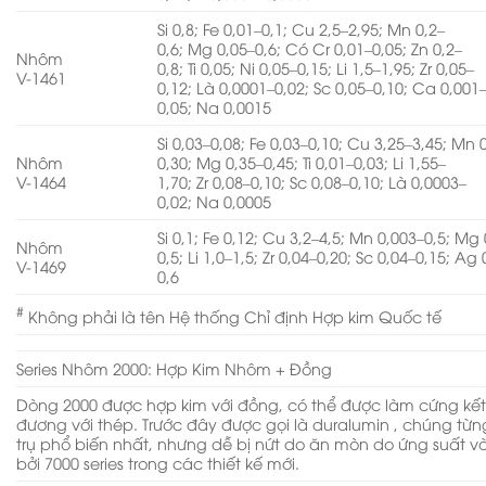
Si 0,8; Fe 0,01–0,1; Cu 2,5–2,95; Mn 0,2–
0,6; Mg 0,05–0,6; Có Cr 0,01–0,05; Zn 0,2–
Nhôm
0,8; Ti 0,05; Ni 0,05–0,15; Li 1,5–1,95; Zr 0,05–
V-1461
0,12; Là 0,0001–0,02; Sc 0,05–0,10; Ca 0,001
0,05; Na 0,0015
Si 0,03–0,08; Fe 0,03–0,10; Cu 3,25–3,45; Mn 
Nhôm
0,30; Mg 0,35–0,45; Ti 0,01–0,03; Li 1,55–
V-1464
1,70; Zr 0,08–0,10; Sc 0,08–0,10; Là 0,0003–
0,02; Na 0,0005
Si 0,1; Fe 0,12; Cu 3,2–4,5; Mn 0,003–0,5; Mg 
Nhôm
0,5; Li 1,0–1,5; Zr 0,04–0,20; Sc 0,04–0,15; Ag 
V-1469
0,6
#
Không phải là tên Hệ thống Chỉ định Hợp kim Quốc tế
Series Nhôm 2000: Hợp Kim Nhôm + Đồng
Dòng 2000 được hợp kim với đồng, có thể được làm cứng kế
đương với thép. Trước đây được gọi là duralumin , chúng từ
trụ phổ biến nhất, nhưng dễ bị nứt do ăn mòn do ứng suất 
bởi 7000 series trong các thiết kế mới.