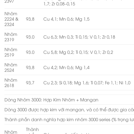
2397
1,7; Zr 0,08–0,15
Nhôm
2224 &
93,8
Cu 4,1; Mn 0,6; Mg 1,5
2324
Nhôm
93.0
Cu 6,3; Mn 0,3; Ti 0,15; V 0,1; Zr 0,18
2319
Nhôm
93.0
Cu 5,8; Mg 0,2; Ti 0,15; V 0,1; Zr 0,2
2519
Nhôm
93,8
Cu 4,2; Mn 0,6; Mg 1,4
2524
Nhôm
93,7
Cu 2,3; Si 0,18; Mg 1,6; Ti 0,07; Fe 1,1; Ni 1,0
2618
Dòng Nhôm 3000: Hợp Kim Nhôm + Mangan
Dòng 3000 được hợp kim với mangan, và có thể được gia cô
Thành phần danh nghĩa hợp kim nhôm 3000 series (% trọng l
Thành
Nhôm