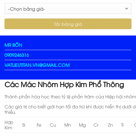
MR BỐN
0909246316
VATLIEUTITAN.VN@GMAIL.COM
Các Mác Nhôm Hợp Kim Phổ Thông
Thành phần hóa học theo tỷ lệ phần trăm của Hiệp hội nhôm
Các giá trị cho biết giới hạn tối đa trừ khi được hiển thị dướ
thiểu.
Hợp
Si
Fe
Cu
Mn
Mg
Cr
Zn
Ti
Kim