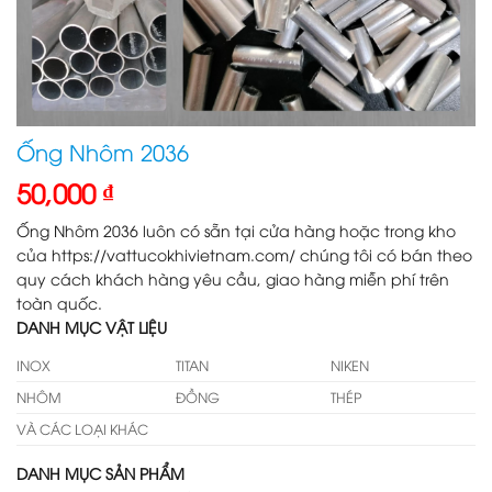
Ống Nhôm 2036
50,000
₫
Ống Nhôm 2036 luôn có sẵn tại cửa hàng hoặc trong kho
của https://vattucokhivietnam.com/ chúng tôi có bán theo
quy cách khách hàng yêu cầu, giao hàng miễn phí trên
toàn quốc.
DANH MỤC VẬT LIỆU
INOX
TITAN
NIKEN
NHÔM
ĐỒNG
THÉP
VÀ CÁC LOẠI KHÁC
DANH MỤC SẢN PHẨM