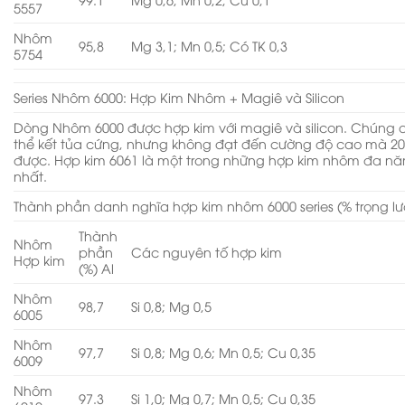
5557
Nhôm
95,8
Mg 3,1; Mn 0,5; Có TK 0,3
5754
Series Nhôm 6000: Hợp Kim Nhôm + Magiê và Silicon
Dòng Nhôm 6000 được hợp kim với magiê và silicon. Chúng 
thể kết tủa cứng, nhưng không đạt đến cường độ cao mà 20
được. Hợp kim 6061 là một trong những hợp kim nhôm đa ​​n
nhất.
Thành phần danh nghĩa hợp kim nhôm 6000 series (% trọng l
Thành
Nhôm
phần
Các nguyên tố hợp kim
Hợp kim
(%) Al
Nhôm
98,7
Si 0,8; Mg 0,5
6005
Nhôm
97,7
Si 0,8; Mg 0,6; Mn 0,5; Cu 0,35
6009
Nhôm
97.3
Si 1,0; Mg 0,7; Mn 0,5; Cu 0,35