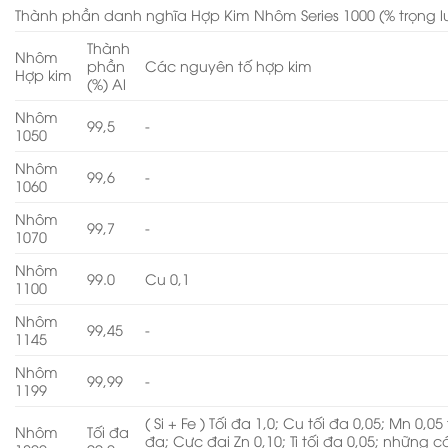
Thành phần danh nghĩa Hợp Kim Nhôm Series 1000 (% trọng 
Thành
Nhôm
phần
Các nguyên tố hợp kim
Hợp kim
(%) Al
Nhôm
99,5
-
1050
Nhôm
99,6
-
1060
Nhôm
99,7
-
1070
Nhôm
99.0
Cu 0,1
1100
Nhôm
99,45
-
1145
Nhôm
99,99
-
1199
( Si + Fe ) Tối đa 1,0; Cu tối đa 0,05; Mn 0,05 
Nhôm
Tối đa
đa; Cực đại Zn 0,10; Ti tối đa 0,05; những c