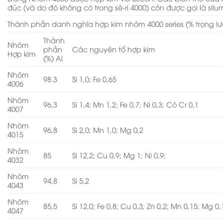
đúc (và do đó không có trong sê-ri 4000) còn được gọi là silum
Thành phần danh nghĩa hợp kim nhôm 4000 series (% trọng l
Thành
Nhôm
phần
Các nguyên tố hợp kim
Hợp kim
(%) Al
Nhôm
98.3
Si 1,0; Fe 0,65
4006
Nhôm
96,3
Si 1,4; Mn 1,2; Fe 0,7; Ni 0,3; Có Cr 0,1
4007
Nhôm
96,8
Si 2,0; Mn 1,0; Mg 0,2
4015
Nhôm
85
Si 12,2; Cu 0,9; Mg 1; Ni 0,9;
4032
Nhôm
94,8
Si 5,2
4043
Nhôm
85,5
Si 12,0; Fe 0,8; Cu 0,3; Zn 0,2; Mn 0,15; Mg 0,
4047