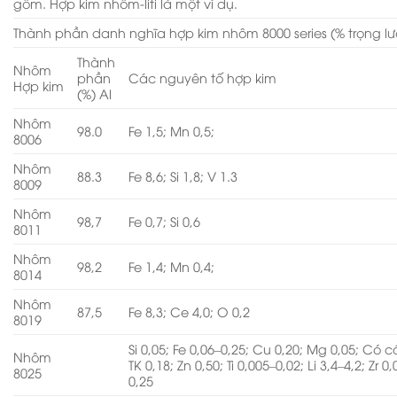
gồm. Hợp kim nhôm-liti là một ví dụ.
Thành phần danh nghĩa hợp kim nhôm 8000 series (% trọng l
Thành
Nhôm
phần
Các nguyên tố hợp kim
Hợp kim
(%) Al
Nhôm
98.0
Fe 1,5; Mn 0,5;
8006
Nhôm
88.3
Fe 8,6; Si 1,8; V 1.3
8009
Nhôm
98,7
Fe 0,7; Si 0,6
8011
Nhôm
98,2
Fe 1,4; Mn 0,4;
8014
Nhôm
87,5
Fe 8,3; Ce 4,0; O 0,2
8019
Si 0,05; Fe 0,06–0,25; Cu 0,20; Mg 0,05; Có 
Nhôm
TK 0,18; Zn 0,50; Ti 0,005–0,02; Li 3,4–4,2; Zr 0
8025
0,25