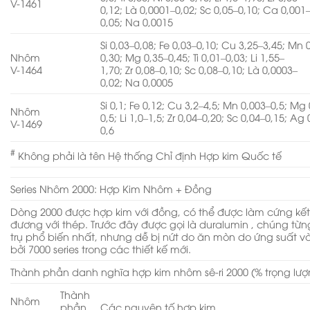
V-1461
0,12; Là 0,0001–0,02; Sc 0,05–0,10; Ca 0,001
0,05; Na 0,0015
Si 0,03–0,08; Fe 0,03–0,10; Cu 3,25–3,45; Mn 
Nhôm
0,30; Mg 0,35–0,45; Ti 0,01–0,03; Li 1,55–
V-1464
1,70; Zr 0,08–0,10; Sc 0,08–0,10; Là 0,0003–
0,02; Na 0,0005
Si 0,1; Fe 0,12; Cu 3,2–4,5; Mn 0,003–0,5; Mg 
Nhôm
0,5; Li 1,0–1,5; Zr 0,04–0,20; Sc 0,04–0,15; Ag 
V-1469
0,6
#
Không phải là tên Hệ thống Chỉ định Hợp kim Quốc tế
Series Nhôm 2000: Hợp Kim Nhôm + Đồng
Dòng 2000 được hợp kim với đồng, có thể được làm cứng kế
đương với thép. Trước đây được gọi là duralumin , chúng từ
trụ phổ biến nhất, nhưng dễ bị nứt do ăn mòn do ứng suất 
bởi 7000 series trong các thiết kế mới.
Thành phần danh nghĩa hợp kim nhôm sê-ri 2000 (% trọng lư
Thành
Nhôm
phần
Các nguyên tố hợp kim