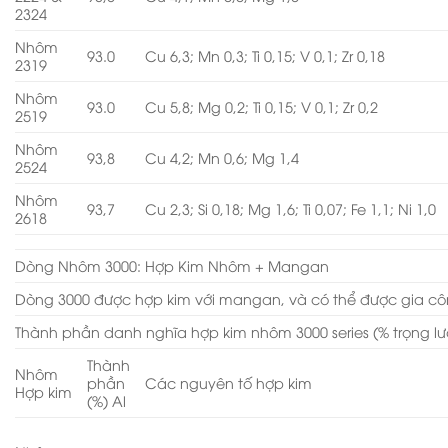
2324
Nhôm
93.0
Cu 6,3; Mn 0,3; Ti 0,15; V 0,1; Zr 0,18
2319
Nhôm
93.0
Cu 5,8; Mg 0,2; Ti 0,15; V 0,1; Zr 0,2
2519
Nhôm
93,8
Cu 4,2; Mn 0,6; Mg 1,4
2524
Nhôm
93,7
Cu 2,3; Si 0,18; Mg 1,6; Ti 0,07; Fe 1,1; Ni 1,0
2618
Dòng Nhôm 3000: Hợp Kim Nhôm + Mangan
Dòng 3000 được hợp kim với mangan, và có thể được gia cô
Thành phần danh nghĩa hợp kim nhôm 3000 series (% trọng l
Thành
Nhôm
phần
Các nguyên tố hợp kim
Hợp kim
(%) Al