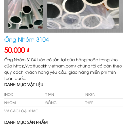
Ống Nhôm 3104
50,000
₫
Ống Nhôm 3104 luôn có sẵn tại cửa hàng hoặc trong kho
của https://vattucokhivietnam.com/ chúng tôi có bán theo
quy cách khách hàng yêu cầu, giao hàng miễn phí trên
toàn quốc.
DANH MỤC VẬT LIỆU
INOX
TITAN
NIKEN
NHÔM
ĐỒNG
THÉP
VÀ CÁC LOẠI KHÁC
DANH MỤC SẢN PHẨM