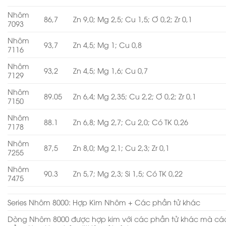
Nhôm
86,7
Zn 9,0; Mg 2,5; Cu 1,5; Ơ 0,2; Zr 0,1
7093
Nhôm
93,7
Zn 4,5; Mg 1; Cu 0,8
7116
Nhôm
93,2
Zn 4,5; Mg 1,6; Cu 0,7
7129
Nhôm
89.05
Zn 6,4; Mg 2,35; Cu 2,2; Ơ 0,2; Zr 0,1
7150
Nhôm
88.1
Zn 6,8; Mg 2,7; Cu 2,0; Có TK 0,26
7178
Nhôm
87,5
Zn 8,0; Mg 2,1; Cu 2,3; Zr 0,1
7255
Nhôm
90.3
Zn 5,7; Mg 2,3; Si 1,5; Có TK 0,22
7475
Series Nhôm 8000: Hợp Kim Nhôm + Các phần tử khác
Dòng Nhôm 8000 được hợp kim với các phần tử khác mà cá