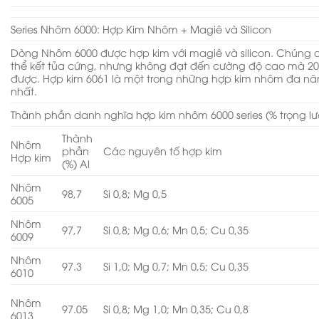
Series Nhôm 6000: Hợp Kim Nhôm + Magiê và Silicon
Dòng Nhôm 6000 được hợp kim với magiê và silicon. Chúng 
thể kết tủa cứng, nhưng không đạt đến cường độ cao mà 20
được. Hợp kim 6061 là một trong những hợp kim nhôm đa ​​n
nhất.
Thành phần danh nghĩa hợp kim nhôm 6000 series (% trọng l
Thành
Nhôm
phần
Các nguyên tố hợp kim
Hợp kim
(%) Al
Nhôm
98,7
Si 0,8; Mg 0,5
6005
Nhôm
97,7
Si 0,8; Mg 0,6; Mn 0,5; Cu 0,35
6009
Nhôm
97.3
Si 1,0; Mg 0,7; Mn 0,5; Cu 0,35
6010
Nhôm
97.05
Si 0,8; Mg 1,0; Mn 0,35; Cu 0,8
6013