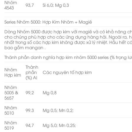
Nhôm
93,7
Si 6,0; Mg 0,3
4543
Series Nhôm 5000: Hợp Kim Nhôm + Magiê
Dòng Nhôm 5000 được hợp kim với magiê và có khả năng ch
cho chúng phù hợp cho các ứng dụng hàng hải. Ngoài ra, h
nhất trong số các hợp kim không được xử lý nhiệt. Hầu hết cá
bao gồm mangan .
Thành phần danh nghĩa hợp kim nhôm 5000 series (% trọng l
Thành
Nhôm
phần
Các nguyên tố hợp kim
Hợp kim
(%) Al
Nhôm
5005 &
99,2
Mg 0,8
5657
Nhôm
99.3
Mg 0,5; Mn 0,2;
5010
Nhôm
94,7
Mg 5,0; Mn 0,25;
5019