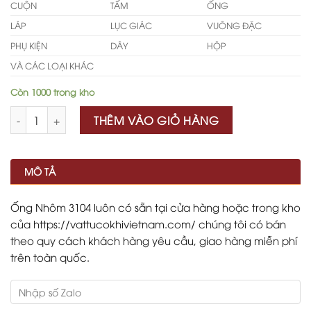
CUỘN
TẤM
ỐNG
LÁP
LỤC GIÁC
VUÔNG ĐẶC
PHỤ KIỆN
DÂY
HỘP
VÀ CÁC LOẠI KHÁC
Còn 1000 trong kho
Số lượng
THÊM VÀO GIỎ HÀNG
MÔ TẢ
Ống Nhôm 3104 luôn có sẵn tại cửa hàng hoặc trong kho
của https://vattucokhivietnam.com/ chúng tôi có bán
theo quy cách khách hàng yêu cầu, giao hàng miễn phí
trên toàn quốc.