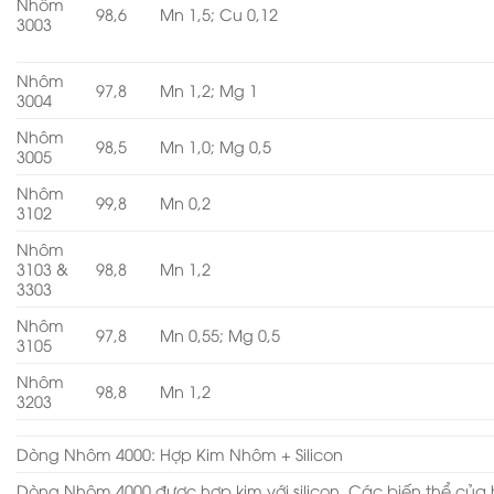
Nhôm
98,6
Mn 1,5; Cu 0,12
3003
Nhôm
97,8
Mn 1,2; Mg 1
3004
Nhôm
98,5
Mn 1,0; Mg 0,5
3005
Nhôm
99,8
Mn 0,2
3102
Nhôm
3103 &
98,8
Mn 1,2
3303
Nhôm
97,8
Mn 0,55; Mg 0,5
3105
Nhôm
98,8
Mn 1,2
3203
Dòng Nhôm 4000: Hợp Kim Nhôm + Silicon
Dòng Nhôm 4000 được hợp kim với silicon. Các biến thể của 