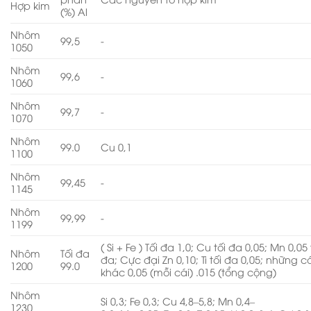
Hợp kim
(%) Al
Nhôm
99,5
-
1050
Nhôm
99,6
-
1060
Nhôm
99,7
-
1070
Nhôm
99.0
Cu 0,1
1100
Nhôm
99,45
-
1145
Nhôm
99,99
-
1199
( Si + Fe ) Tối đa 1,0; Cu tối đa 0,05; Mn 0,05 
Nhôm
Tối đa
đa; Cực đại Zn 0,10; Ti tối đa 0,05; những c
1200
99.0
khác 0,05 (mỗi cái) .015 (tổng cộng)
Nhôm
Si 0,3; Fe 0,3; Cu 4,8–5,8; Mn 0,4–
1230