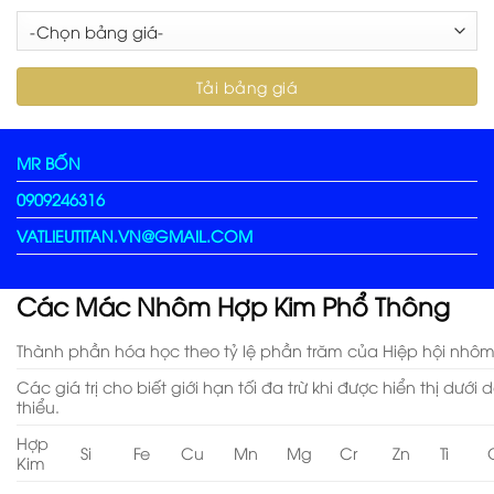
MR BỐN
0909246316
VATLIEUTITAN.VN@GMAIL.COM
Các Mác Nhôm Hợp Kim Phổ Thông
Thành phần hóa học theo tỷ lệ phần trăm của Hiệp hội nhôm
Các giá trị cho biết giới hạn tối đa trừ khi được hiển thị dướ
thiểu.
Hợp
Si
Fe
Cu
Mn
Mg
Cr
Zn
Ti
Kim