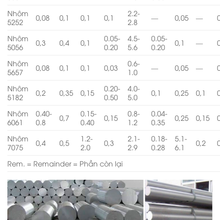
Nhôm
2.2-
0,08
0,1
0,1
0,1
—
0,05
—
5252
2.8
Nhôm
0.05-
4.5-
0.05-
0,3
0,4
0,1
0,1
—
5056
0.20
5.6
0.20
Nhôm
0.6-
0,08
0,1
0,1
0,03
—
0,05
—
5657
1.0
Nhôm
0.20-
4.0-
0,2
0,35
0,15
0,1
0,25
0,1
5182
0.50
5.0
Nhôm
0.40-
0.15-
0.8-
0.04-
0,7
0,15
0,25
0,15
6061
0.8
0.40
1.2
0.35
Nhôm
1.2-
2.1-
0.18-
5.1-
0,4
0,5
0,3
0,2
7075
2.0
2.9
0.28
6.1
Rem. = Remainder = Phần còn lại