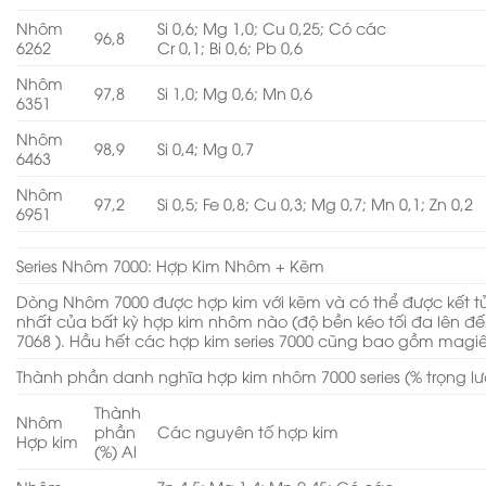
Nhôm
Si 0,6; Mg 1,0; Cu 0,25; Có các
96,8
6262
Cr 0,1; Bi 0,6; Pb 0,6
Nhôm
97,8
Si 1,0; Mg 0,6; Mn 0,6
6351
Nhôm
98,9
Si 0,4; Mg 0,7
6463
Nhôm
97,2
Si 0,5; Fe 0,8; Cu 0,3; Mg 0,7; Mn 0,1; Zn 0,2
6951
Series Nhôm 7000: Hợp Kim Nhôm + Kẽm
Dòng Nhôm 7000 được hợp kim với kẽm và có thể được kết 
nhất của bất kỳ hợp kim nhôm nào (độ bền kéo tối đa lên đế
7068 ). Hầu hết các hợp kim series 7000 cũng bao gồm magi
Thành phần danh nghĩa hợp kim nhôm 7000 series (% trọng l
Thành
Nhôm
phần
Các nguyên tố hợp kim
Hợp kim
(%) Al