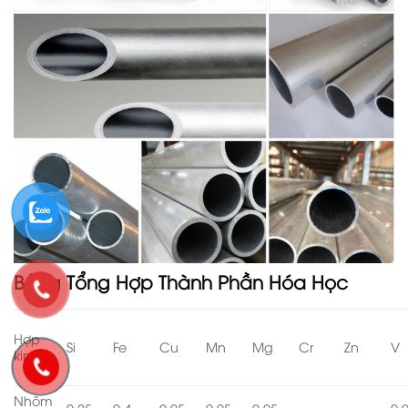
Bảng Tổng Hợp Thành Phần Hóa Học
Hợp
Si
Fe
Cu
Mn
Mg
Cr
Zn
V
kim
Nhôm