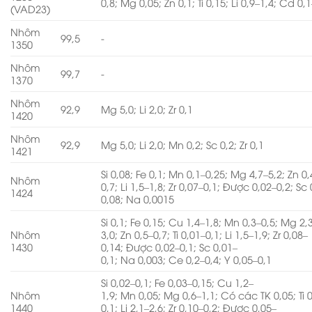
0,8; Mg 0,05; Zn 0,1; Ti 0,15; Li 0,9–1,4; Cd 0,
(VAD23)
Nhôm
99,5
-
1350
Nhôm
99,7
-
1370
Nhôm
92,9
Mg 5,0; Li 2,0; Zr 0,1
1420
Nhôm
92,9
Mg 5,0; Li 2,0; Mn 0,2; Sc 0,2; Zr 0,1
1421
Si 0,08; Fe 0,1; Mn 0,1–0,25; Mg 4,7–5,2; Zn 0,
Nhôm
0,7; Li 1,5–1,8; Zr 0,07–0,1; Được 0,02–0,2; Sc
1424
0,08; Na 0,0015
Si 0,1; Fe 0,15; Cu 1,4–1,8; Mn 0,3–0,5; Mg 2,
Nhôm
3,0; Zn 0,5–0,7; Ti 0,01–0,1; Li 1,5–1,9; Zr 0,08–
1430
0,14; Được 0,02–0,1; Sc 0,01–
0,1; Na 0,003; Ce 0,2–0,4; Y 0,05–0,1
Si 0,02–0,1; Fe 0,03–0,15; Cu 1,2–
Nhôm
1,9; Mn 0,05; Mg 0,6–1,1; Có các TK 0,05; Ti 
1440
0,1; Li 2,1–2,6; Zr 0,10–0,2; Được 0,05–