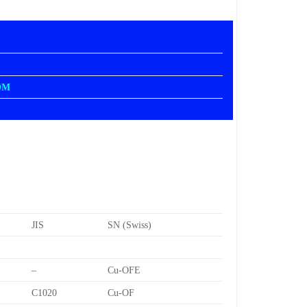
OM
JIS
SN (Swiss)
–
Cu-OFE
C1020
Cu-OF