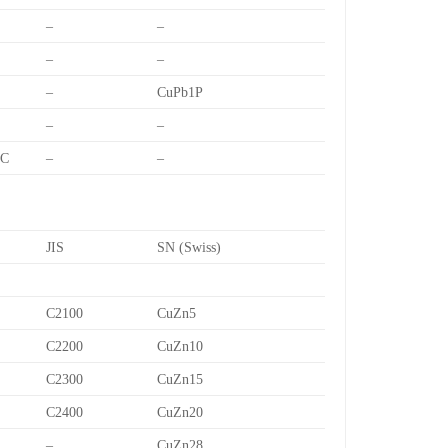
–
–
–
–
–
CuPb1P
–
–
7C
–
–
JIS
SN (Swiss)
C2100
CuZn5
C2200
CuZn10
C2300
CuZn15
C2400
CuZn20
–
CuZn28