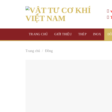
Skip
to
content
TRANG CHỦ
GIỚI THIỆU
THÉP
INOX
Đ
Trang chủ
/
Đồng