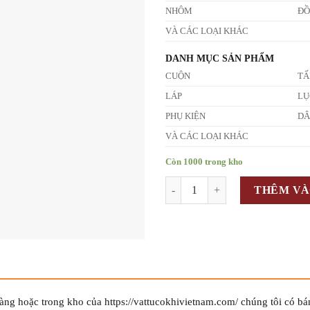
NHÔM
Đ
VÀ CÁC LOẠI KHÁC
DANH MỤC SẢN PHẨM
CUỘN
T
LÁP
LỤ
PHỤ KIỆN
D
VÀ CÁC LOẠI KHÁC
Còn 1000 trong kho
Số lượng
THÊM VÀ
g hoặc trong kho của https://vattucokhivietnam.com/ chúng tôi có bá