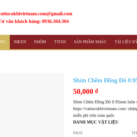
vattucokhivietnam.com@gmail.com
Tư vấn khách hàng: 0936.304.304
ỒNG
NIKEN
NHÔM
TITAN
SẢN PHẨM KHÁC
TÀI LIỆU 
Shim Chêm Đồng Đỏ 0.
50,000
₫
Shim Chêm Đồng Đỏ 0.95mm luôn có 
https://vattucokhivietnam.com/ chún
miễn phí trên toàn quốc.
DANH MỤC VẬT LIỆU
INOX
TI