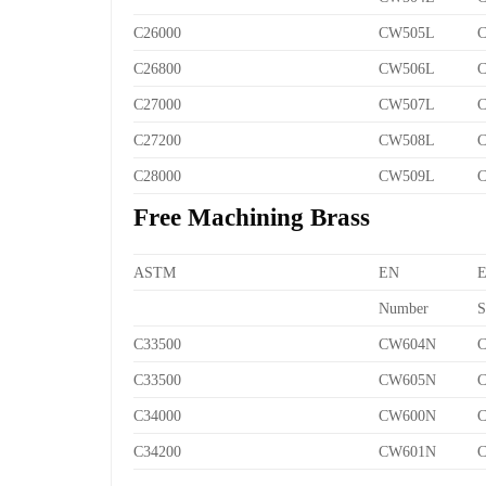
C26000
CW505L
C
C26800
CW506L
C
C27000
CW507L
C
C27200
CW508L
C
C28000
CW509L
C
Free Machining Brass
ASTM
EN
Number
S
C33500
CW604N
C
C33500
CW605N
C
C34000
CW600N
C
C34200
CW601N
C