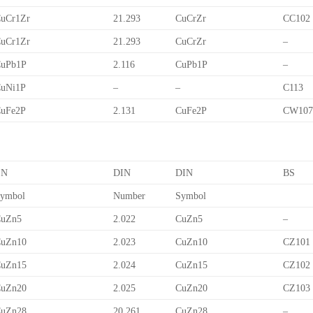
uCr1Zr
21.293
CuCrZr
CC102
uCr1Zr
21.293
CuCrZr
–
uPb1P
2.116
CuPb1P
–
uNi1P
–
–
C113
uFe2P
2.131
CuFe2P
CW10
EN
DIN
DIN
BS
ymbol
Number
Symbol
uZn5
2.022
CuZn5
–
uZn10
2.023
CuZn10
CZ101
uZn15
2.024
CuZn15
CZ102
uZn20
2.025
CuZn20
CZ103
uZn28
20.261
CuZn28
–