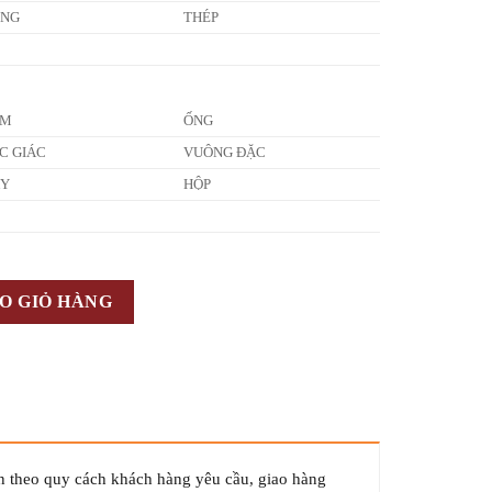
ỒNG
THÉP
ẤM
ỐNG
C GIÁC
VUÔNG ĐẶC
ÂY
HỘP
O GIỎ HÀNG
n theo quy cách khách hàng yêu cầu, giao hàng