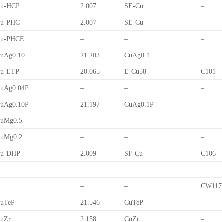
Cu-HCP
2.007
SE-Cu
–
Cu-PHC
2.007
SE-Cu
–
Cu-PHCE
–
–
–
uAg0.10
21.203
CuAg0.1
–
Cu-ETP
20.065
E-Cu58
C101
uAg0.04P
–
–
–
uAg0.10P
21.197
CuAg0.1P
–
uMg0.5
–
–
–
uMg0.2
–
–
–
Cu-DHP
2.009
SF-Cu
C106
–
–
CW117
uTeP
21.546
CuTeP
–
uZr
2.158
CuZr
–