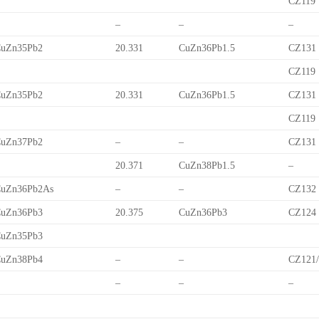
CZ119
–
–
–
uZn35Pb2
20.331
CuZn36Pb1.5
CZ131
CZ119
uZn35Pb2
20.331
CuZn36Pb1.5
CZ131
CZ119
uZn37Pb2
–
–
CZ131
20.371
CuZn38Pb1.5
–
uZn36Pb2As
–
–
CZ132
uZn36Pb3
20.375
CuZn36Pb3
CZ124
uZn35Pb3
uZn38Pb4
–
–
CZ121
–
–
–