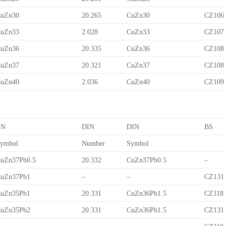
uZn30
20.265
CuZn30
CZ106
uZn33
2.028
CuZn33
CZ107
uZn36
20.335
CuZn36
CZ108
uZn37
20.321
CuZn37
CZ108
uZn40
2.036
CuZn40
CZ109
EN
DIN
DIN
BS
ymbol
Number
Symbol
uZn37Pb0.5
20.332
CuZn37Pb0.5
–
uZn37Pb1
–
–
CZ131
uZn35Pb1
20.331
CuZn36Pb1.5
CZ118
uZn35Pb2
20.331
CuZn36Pb1.5
CZ131