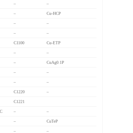
–
–
–
Cu-HCP
–
–
–
–
C1100
Cu-ETP
–
–
–
CuAg0.1P
–
–
–
–
C1220
–
C1221
C
–
–
–
CuTeP
–
–