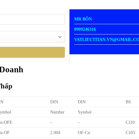
MR BỐN
0909246316
VATLIEUTITAN.VN@GMAIL.C
 Doanh
Thấp
EN
DIN
DIN
BS
ymbol
Number
Symbol
Cu-OFE
–
–
C110
u-OF
2.004
OF-Cu
C103