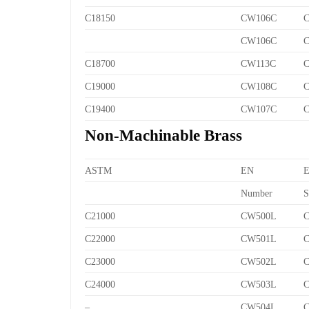
C18150
CW106C
C
CW106C
C
C18700
CW113C
C
C19000
CW108C
C
C19400
CW107C
C
Non-Machinable Brass
ASTM
EN
Number
S
C21000
CW500L
C
C22000
CW501L
C
C23000
CW502L
C
C24000
CW503L
C
–
CW504L
C