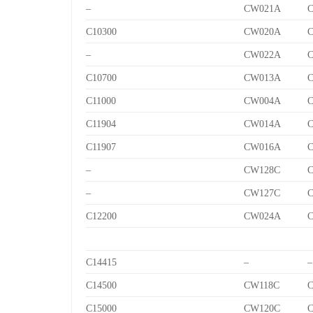
–
CW021A
C10300
CW020A
–
CW022A
C10700
CW013A
C
C11000
CW004A
C11904
CW014A
C
C11907
CW016A
C
–
CW128C
C
–
CW127C
C
C12200
CW024A
C14415
–
–
C14500
CW118C
C
C15000
CW120C
C