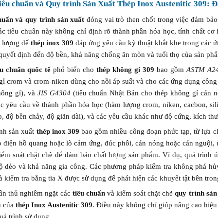
iêu chuẩn và Quy trình Sản Xuất Thép Inox Austenitic 309: 
huẩn và quy trình sản xuất
đóng vai trò then chốt trong việc đảm bảo
ác tiêu chuẩn này không chỉ định rõ thành phần hóa học, tính chất cơ 
t lượng để
thép inox 309
đáp ứng yêu cầu kỹ thuật khắt khe trong các ứ
 quyết định đến độ bền, khả năng chống ăn mòn và tuổi thọ của sản ph
êu chuẩn quốc tế
phổ biến cho
thép không gỉ 309
bao gồm
ASTM A2
gỉ crom và crom-niken dùng cho nồi áp suất và cho các ứng dụng công
hông gỉ), và
JIS G4304
(tiêu chuẩn Nhật Bản cho thép không gỉ cán n
c yêu cầu về thành phần hóa học (hàm lượng crom, niken, cacbon, sili
, độ bền chảy, độ giãn dài), và các yêu cầu khác như độ cứng, kích th
ình sản xuất
thép inox 309
bao gồm nhiều công đoạn phức tạp, từ lựa ch
ò điện hồ quang hoặc lò cảm ứng, đúc phôi, cán nóng hoặc cán nguội, 
ểm soát chặt chẽ để đảm bảo chất lượng sản phẩm. Ví dụ, quá trình ủ 
độ dẻo và khả năng gia công. Các phương pháp kiểm tra không phá hủy
à kiểm tra bằng tia X được sử dụng để phát hiện các khuyết tật bên trong
uân thủ nghiêm ngặt các
tiêu chuẩn
và kiểm soát chặt chẽ
quy trình sản
h của
thép Inox Austenitic 309
. Điều này không chỉ giúp nâng cao hiệu
uá trình sử dụng.