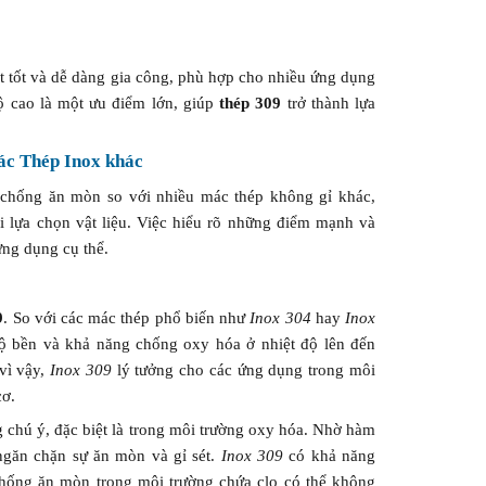
t tốt và dễ dàng gia công, phù hợp cho nhiều ứng dụng
ộ cao là một ưu điểm lớn, giúp
thép 309
trở thành lựa
ác Thép Inox khác
à chống ăn mòn so với nhiều mác thép không gỉ khác,
i lựa chọn vật liệu. Việc hiểu rõ những điểm mạnh và
ứng dụng cụ thể.
9
. So với các mác thép phổ biến như
Inox 304
hay
Inox
ộ bền và khả năng chống oxy hóa ở nhiệt độ lên đến
 vì vậy,
Inox 309
lý tưởng cho các ứng dụng trong môi
cơ.
 chú ý, đặc biệt là trong môi trường oxy hóa. Nhờ hàm
ngăn chặn sự ăn mòn và gỉ sét.
Inox 309
có khả năng
hống ăn mòn trong môi trường chứa clo có thể không