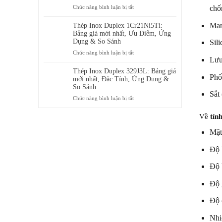
Ưu
ở
Chức năng bình luận bị tắt
chố
ở
Điểm,
Thép
đâu
Ứng
Inox
Man
Thép Inox Duplex 1Cr21Ni5Ti:
Dụng
Duplex
Bảng giá mới nhất, Ưu Điểm, Ứng
&
00Cr24Ni6Mo3N:
Dụng & So Sánh
Sil
Bảng
Ưu
ở
Chức năng bình luận bị tắt
giá
Điểm,
Lưu
Thép
mới
Ứng
Inox
Thép Inox Duplex 329J3L: Bảng giá
nhất
Dụng
Phố
Duplex
mới nhất, Đặc Tính, Ứng Dụng &
&
1Cr21Ni5Ti:
So Sánh
Bảng
Sắt 
Bảng
ở
Chức năng bình luận bị tắt
giá
giá
Thép
mới
mới
Inox
Về
tín
nhất
nhất,
Duplex
Ưu
Mật
329J3L:
Điểm,
Bảng
Ứng
Độ 
giá
Dụng
mới
&
nhất,
Độ 
So
Đặc
Sánh
Tính,
Độ 
Ứng
Dụng
Độ
&
So
Nhi