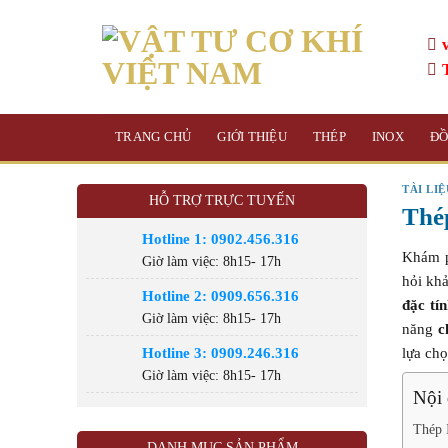
Skip
to
content
TRANG CHỦ
GIỚI THIỆU
THÉP
INOX
Đ
TÀI LI
HỖ TRỢ TRỰC TUYẾN
Thé
Hotline 1: 0902.456.316
Khám p
Giờ làm việc: 8h15- 17h
hỏi kh
Hotline 2: 0909.656.316
đặc tí
Giờ làm việc: 8h15- 17h
năng
c
Hotline 3: 0909.246.316
lựa chọ
Giờ làm việc: 8h15- 17h
Nội 
Thép 
DANH MỤC SẢN PHẨM