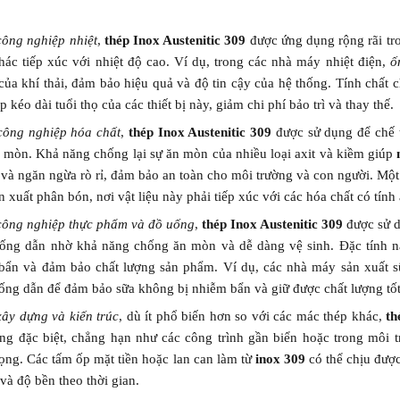
công nghiệp nhiệt
,
thép Inox Austenitic 309
được ứng dụng rộng rãi tro
hác tiếp xúc với nhiệt độ cao. Ví dụ, trong các nhà máy nhiệt điện,
ố
 của khí thải, đảm bảo hiệu quả và độ tin cậy của hệ thống. Tính chất
p kéo dài tuổi thọ của các thiết bị này, giảm chi phí bảo trì và thay thế.
công nghiệp hóa chất
,
thép Inox Austenitic 309
được sử dụng để chế t
n mòn. Khả năng chống lại sự ăn mòn của nhiều loại axit và kiềm giúp
ị và ngăn ngừa rò rỉ, đảm bảo an toàn cho môi trường và con người. Một
 xuất phân bón, nơi vật liệu này phải tiếp xúc với các hóa chất có tính
công nghiệp thực phẩm và đồ uống
,
thép Inox Austenitic 309
được sử d
ống dẫn nhờ khả năng chống ăn mòn và dễ dàng vệ sinh. Đặc tính n
bẩn và đảm bảo chất lượng sản phẩm. Ví dụ, các nhà máy sản xuất 
ống dẫn để đảm bảo sữa không bị nhiễm bẩn và giữ được chất lượng tốt
xây dựng và kiến trúc
, dù ít phổ biến hơn so với các mác thép khác,
th
ng đặc biệt, chẳng hạn như các công trình gần biển hoặc trong môi 
ọng. Các tấm ốp mặt tiền hoặc lan can làm từ
inox 309
có thể chịu được
và độ bền theo thời gian.