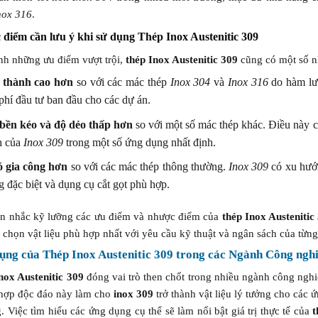
nox 316
.
điểm cần lưu ý khi sử dụng Thép Inox Austenitic 309
nh những ưu điểm vượt trội,
thép Inox Austenitic 309
cũng có một số n
 thành cao hơn
so với các mác thép
Inox 304
và
Inox 316
do hàm lượ
 phí đầu tư ban đầu cho các dự án.
bền kéo và độ dẻo thấp hơn
so với một số mác thép khác. Điều này c
h của
Inox 309
trong một số ứng dụng nhất định.
 gia công hơn
so với các mác thép thông thường.
Inox 309
có xu hướn
g đặc biệt và dụng cụ cắt gọt phù hợp.
ân nhắc kỹ lưỡng các ưu điểm và nhược điểm của
thép Inox Austenitic
 chọn vật liệu phù hợp nhất với yêu cầu kỹ thuật và ngân sách của từn
ụng của
Thép Inox Austenitic 309
trong các Ngành Công nghi
nox Austenitic 309
đóng vai trò then chốt trong nhiều ngành công nghi
 hợp độc đáo này làm cho
inox 309
trở thành vật liệu lý tưởng cho các 
. Việc tìm hiểu các ứng dụng cụ thể sẽ làm nổi bật giá trị thực tế của
t