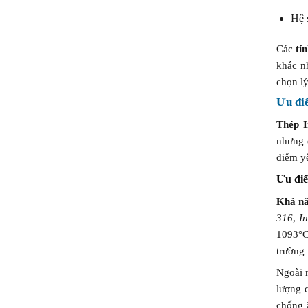
Sánh
Hệ 
Các
tí
khác n
chọn lý
Ưu đi
Thép I
nhưng 
điểm yế
Ưu điể
Khả nă
316
,
I
1093°C
trường 
Ngoài 
lượng 
chống 