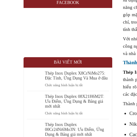
FACEBOOK
năng c
góp mặ
chí, tr
tính t
Với nh
công n
và nhà 
Thành 
BÀI VIẾT MỚI
Thép I
Thép Inox Duplex X8CrNiMo275:
Đặc Tính, Ứng Dụng Và Mua ở đâu
thành p
ở
Chức năng bình luận bị tắt
hiểu r
Thép
các đặc
Inox
Thép Inox Duplex 08X21H6M2T:
Duplex
Ưu Điểm, Ứng Dụng & Bảng giá
Thành 
X8CrNiMo275:
mới nhất
Đặc
Cro
ở
Chức năng bình luận bị tắt
Tính,
Thép
Ứng
Nik
Inox
Thép Inox Duplex
Dụng
Duplex
00Cr24Ni6Mo3N: Ưu Điểm, Ứng
Và
08X21H6M2T:
Cac
Dụng & Bảng giá mới nhất
Mua