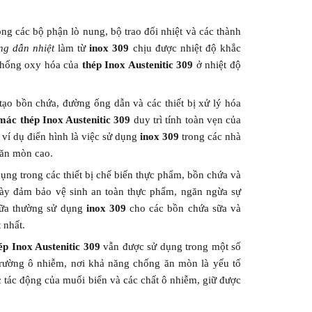
ng các bộ phận lò nung, bộ trao đổi nhiệt và các thành
ng dẫn nhiệt
làm từ
inox 309
chịu được nhiệt độ khắc
 chống oxy hóa của
thép Inox Austenitic 309
ở nhiệt độ
ạo bồn chứa, đường ống dẫn và các thiết bị xử lý hóa
mác thép Inox Austenitic 309
duy trì tính toàn vẹn của
 ví dụ điển hình là việc sử dụng
inox 309
trong các nhà
 ăn mòn cao.
ụng trong các thiết bị chế biến thực phẩm, bồn chứa và
ày đảm bảo vệ sinh an toàn thực phẩm, ngăn ngừa sự
sữa thường sử dụng
inox 309
cho các bồn chứa sữa và
 nhất.
ép Inox Austenitic 309
vẫn được sử dụng trong một số
trường ô nhiễm, nơi khả năng chống ăn mòn là yếu tố
 tác động của muối biển và các chất ô nhiễm, giữ được