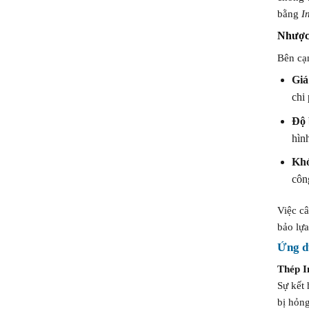
bằng
I
Nhược 
Bên cạ
Giá
chi
Độ 
hìn
Khó
côn
Việc c
bảo lựa
Ứng d
Thép I
Sự kết
bị hỏng