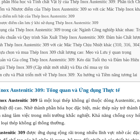
 phần Hóa học và Tính chất Vật lý của Thép Inox Austenitic 309: Phân tích Chi
ểm và Nhược điểm của Thép Inox Austenitic 309 so với các Mác Thép Inox kh
 điểm nổi bật của Thép Inox Austenitic 309
ược điểm cần lưu ý khi sử dụng Thép Inox Austenitic 309
ụng của Thép Inox Austenitic 309 trong các Ngành Công nghiệp khác nhau: T
iêu chuẩn và Quy trình Sản Xuất Thép Inox Austenitic 309: Đảm bảo Chất lượ
nh Thép Inox Austenitic 309 với các Mác Thép Chịu Nhiệt khác (310, 316, 304
lựa chọn và mua Thép Inox 309 chất lượng cao: Mẹo và Lưu ý quan trọng
uản và Gia công Thép Inox Austenitic 309: Kéo dài Tuổi thọ và Đảm bảo Hiệu 
giá Thép Inox 309 (Cập nhật mới nhất) và Địa chỉ mua uy tín
n cứu và Phát triển mới về Thép Inox 309: Xu hướng và Tiềm năng tương lai
Inox Austenitic 309: Tổng quan và Ứng dụng Thực tế
nox Austenitic 309
là một loại thép không gỉ thuộc dòng Austenitic, 
nhiệt độ cao. Nhờ thành phần hóa học đặc biệt, mác thép này trở thàn
ả năng làm việc trong môi trường khắc nghiệt. Khả năng chống oxy h
 loại thép không gỉ thông thường.
ustenitic 309
được ứng dụng rộng rãi trong nhiều lĩnh vực nhờ các đặc 
 để chế tạo các bộ phận lò nung, bộ trao đổi nhiệt và các thiết bị ch