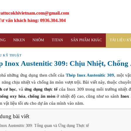
vattucokhivietnam.com@gmail.com
Tư vấn khách hàng: 0936.304.304
ỒNG
NIKEN
NHÔM
TITAN
SẢN PHẨM KHÁC
TÀI LIỆU 
ỆU KỸ THUẬT
p Inox Austenitic 309: Chịu Nhiệt, Chốn
há những ứng dụng then chốt của
Thép Inox Austenitic 309
, một vậ
ả năng chịu nhiệt và chống ăn mòn vượt trội. Bài viết này, thuộc chuy
nh cơ học
, và
ứng dụng thực tế
của Inox 309 trong môi trường nhiệt độ
hống oxy hóa
,
chống ăn mòn
ở nhiệt độ cao, cũng như so sánh
Inox
n vật liệu tối ưu cho dự án của mình vào năm.
dung bài viết
Inox Austenitic 309: Tổng quan và Ứng dụng Thực tế