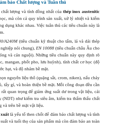
Đảm bảo Chất lượng và Tuân thủ
 chất lượng và tính đồng nhất của
thép inox austenitic
học, mà còn cả quy trình sản xuất, xử lý nhiệt và kiểm
ng dụng khác nhau. Việc tuân thủ các tiêu chuẩn này là
ẩm.
40/A240M
(tiêu chuẩn kỹ thuật cho tấm, lá và dải thép
 nghiệp nói chung),
EN 10088
(tiêu chuẩn châu Âu cho
óng và cán nguội). Những tiêu chuẩn này quy định rõ
c, mangan, phốt pho, lưu huỳnh), tính chất cơ học (độ
ước hạt, và độ nhám bề mặt.
ọn nguyên liệu thô (quặng sắt, crom, niken), nấu chảy
ủ, tẩy gỉ, và hoàn thiện bề mặt. Mỗi công đoạn đều cần
rất quan trọng để giảm ứng suất dư trong vật liệu, cải
 (NDT) như kiểm tra siêu âm, kiểm tra thẩm thấu chất
 và trên bề mặt vật liệu.
 xuất
là yếu tố then chốt để đảm bảo chất lượng và tính
 suất và tuổi thọ của sản phẩm mà còn đảm bảo an toàn