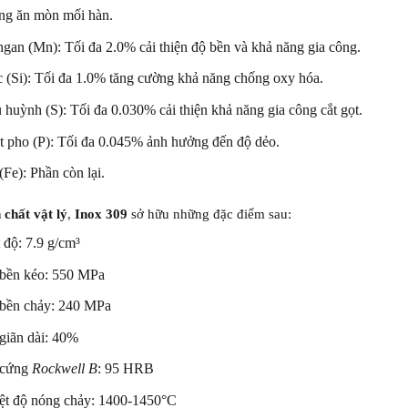
ng ăn mòn mối hàn.
gan (Mn): Tối đa 2.0% cải thiện độ bền và khả năng gia công.
ic (Si): Tối đa 1.0% tăng cường khả năng chống oxy hóa.
 huỳnh (S): Tối đa 0.030% cải thiện khả năng gia công cắt gọt.
t pho (P): Tối đa 0.045% ảnh hưởng đến độ dẻo.
(Fe): Phần còn lại.
h chất vật lý
,
Inox 309
sở hữu những đặc điểm sau:
 độ: 7.9 g/cm³
bền kéo: 550 MPa
bền chảy: 240 MPa
giãn dài: 40%
 cứng
Rockwell B
: 95 HRB
ệt độ nóng chảy: 1400-1450°C