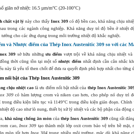
số giãn nở nhiệt: 16.5 µm/m°C (20-100°C)
nh chất vật lý
này cho thấy
Inox 309
có độ bền cao, khả năng chịu nhiệ
hau trong các ngành công nghiệp. Khả năng duy trì độ bền ở nhiệt đ
 tưởng cho các ứng dụng trong môi trường nhiệt độ khắc nghiệt.
ểm và Nhược điểm của Thép Inox Austenitic 309 so với các M
nox 309
sở hữu những
ưu điểm
vượt trội về khả năng chịu nhiệt v
đồng thời cũng tồn tại một số
nhược điểm
nhất định cần cân nhắc kh
u này là yếu tố then chốt để đưa ra quyết định phù hợp nhất cho từng 
m nổi bật của Thép Inox Austenitic 309
ng chịu nhiệt cao
là ưu điểm nổi bật nhất của
thép Inox Austenitic 30
nox 309
có hàm lượng crom và niken cao hơn, cho phép nó duy trì đ
 trong điều kiện liên tục và 1149°C trong điều kiện gián đoạn. Chính
nhiệt độ cao như lò nung, thiết bị xử lý nhiệt và các bộ phận của động 
ra,
khả năng chống ăn mòn
của
thép Inox Austenitic 309
cũng rất đáng
crom cao,
Inox 309
tạo thành một lớp oxit crom bảo vệ trên bề mặt, 
ăn mòn tốt hơn
Inox 304
trong nhiều môi trường, mặc dù khả năng c