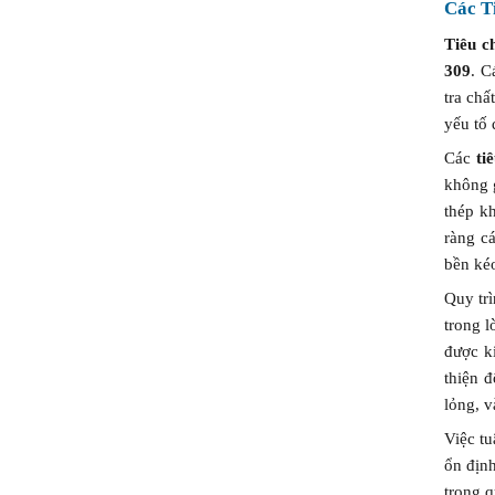
Các T
Tiêu c
309
. C
tra chấ
yếu tố
Các
ti
không 
thép k
ràng cá
bền kéo
Quy tr
trong l
được ki
thiện 
lỏng, v
Việc t
ổn địn
trong q