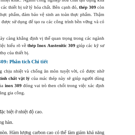
ác thiết bị xử lý hóa chất. Bên cạnh đó,
thép 309
còn
n thực phẩm, đảm bảo vệ sinh an toàn thực phẩm. Thậm
được sử dụng để tạo ra các công trình bền vững và có
ày càng khẳng định vị thế quan trọng trong các ngành
iệc hiểu rõ về
thép Inox Austenitic 309
giúp các kỹ sư
họ của thiết bị.
09: Phân tích Chi tiết
g chịu nhiệt và chống ăn mòn tuyệt vời, có được nhờ
tính chất vật lý
của mác thép này sẽ giúp người dùng
của
inox 309
đóng vai trò then chốt trong việc xác định
ăng gia công.
c biệt ở nhiệt độ cao.
ng hàn.
mòn. Hàm lượng carbon cao có thể làm giảm khả năng