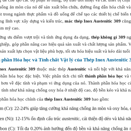
hống ăn mòn của nó để sản xuất bồn chứa, đường ống dẫn hóa chất và c
t trong ngành thực phẩm và đồ uống để chế tạo các thiết bị chế biế
ong lĩnh vực xây dựng và kiến trúc,
mác thép Inox Austenitic 309
cũng 
hẩm mỹ cao.
ững ưu điểm vượt trội và tính ứng dụng đa dạng,
thép không gỉ 309
ng
ghiệp, góp phần nâng cao hiệu quả sản xuất và chất lượng sản phẩm. V
sản xuất lựa chọn vật liệu phù hợp, tối ưu hóa hiệu suất và kéo dài tuổi t
phần Hóa học và Tính chất Vật lý của Thép Inox Austenitic 3
nox Austenitic 309
thuộc mác thép
Austenitic
và nổi bật với khả năn
hần hóa học đặc biệt. Việc phân tích chi tiết
thành phần hóa học
và
õ hơn về đặc tính và phạm vi ứng dụng của nó. Thành phần hóa học 
 tính như khả năng chống oxy hóa ở nhiệt độ cao, độ bền kéo và khả n
phần hóa học chính của
thép Inox Austenitic 309
bao gồm:
m (Cr): 22-24% giúp tăng cường khả năng chống ăn mòn và oxy hóa, đặ
en (Ni): 12-15% ổn định cấu trúc
austenitic
, cải thiện độ dẻo và khả nă
bon (C): Tối đa 0.20% ảnh hưởng đến độ bền và khả năng chống ăn 