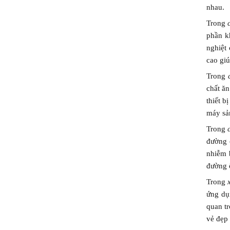
nhau.
Trong
phần k
nghiệt
cao giú
Trong
chất ă
thiết b
máy sản
Trong
đường 
nhiễm 
đường 
Trong
ứng dụ
quan tr
vẻ đẹp 