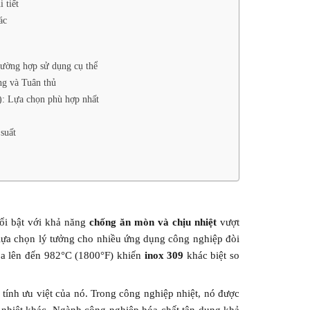
 tiết
ác
rường hợp sử dụng cụ thể
ng và Tuân thủ
): Lựa chọn phù hợp nhất
suất
nổi bật với khả năng
chống ăn mòn và chịu nhiệt
vượt
h lựa chọn lý tưởng cho nhiều ứng dụng công nghiệp đòi
óa lên đến 982°C (1800°F) khiến
inox 309
khác biệt so
tính ưu việt của nó. Trong công nghiệp nhiệt, nó được
ịu nhiệt khác. Ngành công nghiệp hóa chất tận dụng khả