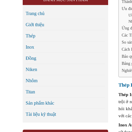
Thành
Ưu đi
Trang chủ
Ưu
Nh
Giới thiệu
Ứng d
Các T
Thép
So sá
Inox
Cách 
Bảo q
Đồng
Bảng 
Niken
Nghiê
Nhôm
Thép 
Titan
Thép I
trội ở 
Sản phẩm khác
hỏi kh
Tài liệu kỹ thuật
với các
Inox A
sử dụng