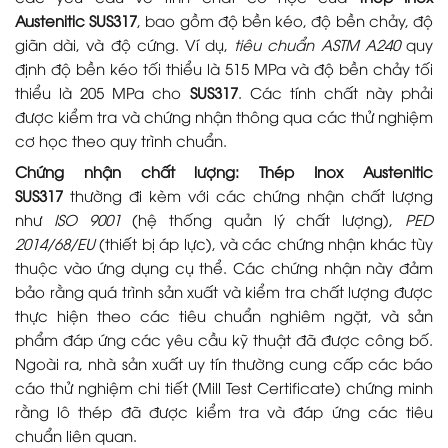
Austenitic SUS317
, bao gồm độ bền kéo, độ bền chảy, độ
giãn dài, và độ cứng. Ví dụ,
tiêu chuẩn ASTM A240
quy
định độ bền kéo tối thiểu là 515 MPa và độ bền chảy tối
thiểu là 205 MPa cho
SUS317
. Các tính chất này phải
được kiểm tra và chứng nhận thông qua các thử nghiệm
cơ học theo quy trình chuẩn.
Chứng nhận chất lượng:
Thép Inox Austenitic
SUS317
thường đi kèm với các chứng nhận chất lượng
như
ISO 9001
(hệ thống quản lý chất lượng),
PED
2014/68/EU
(thiết bị áp lực), và các chứng nhận khác tùy
thuộc vào ứng dụng cụ thể. Các chứng nhận này đảm
bảo rằng quá trình sản xuất và kiểm tra chất lượng được
thực hiện theo các tiêu chuẩn nghiêm ngặt, và sản
phẩm đáp ứng các yêu cầu kỹ thuật đã được công bố.
Ngoài ra, nhà sản xuất uy tín thường cung cấp các báo
cáo thử nghiệm chi tiết (Mill Test Certificate) chứng minh
rằng lô thép đã được kiểm tra và đáp ứng các tiêu
chuẩn liên quan.