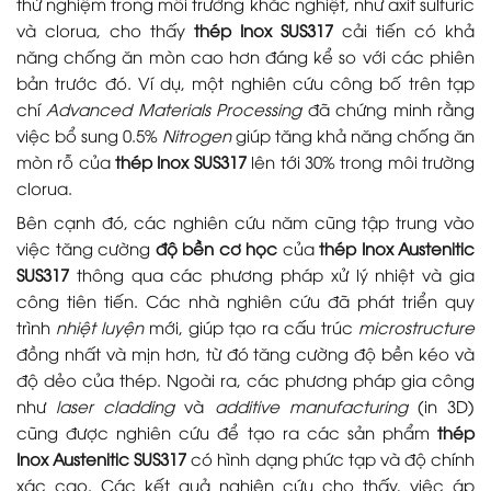
thử nghiệm trong môi trường khắc nghiệt, như axit sulfuric
và clorua, cho thấy
thép Inox SUS317
cải tiến có khả
năng chống ăn mòn cao hơn đáng kể so với các phiên
bản trước đó. Ví dụ, một nghiên cứu công bố trên tạp
chí
Advanced Materials Processing
đã chứng minh rằng
việc bổ sung 0.5%
Nitrogen
giúp tăng khả năng chống ăn
mòn rỗ của
thép Inox SUS317
lên tới 30% trong môi trường
clorua.
Bên cạnh đó, các nghiên cứu năm cũng tập trung vào
việc tăng cường
độ bền cơ học
của
thép Inox Austenitic
SUS317
thông qua các phương pháp xử lý nhiệt và gia
công tiên tiến. Các nhà nghiên cứu đã phát triển quy
trình
nhiệt luyện
mới, giúp tạo ra cấu trúc
microstructure
đồng nhất và mịn hơn, từ đó tăng cường độ bền kéo và
độ dẻo của thép. Ngoài ra, các phương pháp gia công
như
laser cladding
và
additive manufacturing
(in 3D)
cũng được nghiên cứu để tạo ra các sản phẩm
thép
Inox Austenitic SUS317
có hình dạng phức tạp và độ chính
xác cao. Các kết quả nghiên cứu cho thấy, việc áp