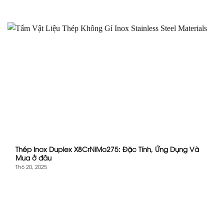
Thép Inox Duplex X8CrNiMo275: Đặc Tính, Ứng Dụng Và
Mua ở đâu
Th6 20, 2025