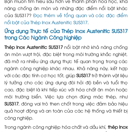
Bạn muốn tìm hiểu sâu hơn về thành phần hóa học, khả
năng chống ăn mòn và những đặc điểm nổi bật khác
của SUS317?
Đọc thêm về tổng quan và các đặc điểm
nổi bật của Thép Inox Austenitic SUS317
.
Ứng dụng Thực tế của Thép Inox Austenitic SUS317
trong Các Ngành Công Nghiệp
Thép Inox Austenitic SUS317
nổi bật nhờ khả năng chống
ăn mòn vượt trội, đặc biệt trong môi trường khắc nghiệt,
đã mở ra nhiều ứng dụng thực tế quan trọng trong các
ngành công nghiệp khác nhau. Khả năng này, kết hợp
với các đặc tính cơ học tốt, giúp
SUS317
trở thành vật liệu
lý tưởng cho các ứng dụng đòi hỏi độ bền và tuổi thọ
cao, đặc biệt là khi tiếp xúc với hóa chất ăn mòn hoặc
môi trường biển. Việc lựa chọn đúng mác thép, như
SUS317
, đóng vai trò then chốt trong việc đảm bảo hiệu
quả hoạt động và an toàn của các hệ thống và thiết bị
công nghiệp.
Trong ngành công nghiệp hóa chất và dầu khí,
thép Inox