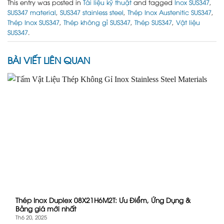
This entry was posted in
Tài liệu kỹ thuật
and tagged
Inox SUS347
,
SUS347 material
,
SUS347 stainless steel
,
Thép Inox Austenitic SUS347
,
Thép Inox SUS347
,
Thép không gỉ SUS347
,
Thép SUS347
,
Vật liệu
SUS347
.
BÀI VIẾT LIÊN QUAN
Thép Inox Duplex 08X21H6M2T: Ưu Điểm, Ứng Dụng &
Bảng giá mới nhất
Th6 20, 2025