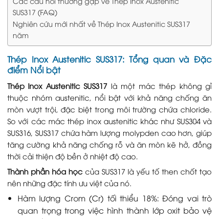
Các câu hỏi thường gặp về Thép Inox Austenitic
SUS317 (FAQ)
Nghiên cứu mới nhất về Thép Inox Austenitic SUS317
năm
Thép Inox Austenitic SUS317: Tổng quan và Đặc
điểm Nổi bật
Thép Inox Austenitic SUS317
là một mác thép không gỉ
thuộc nhóm austenitic, nổi bật với khả năng chống ăn
mòn vượt trội, đặc biệt trong môi trường chứa chloride.
So với các mác thép inox austenitic khác như SUS304 và
SUS316, SUS317 chứa hàm lượng molypden cao hơn, giúp
tăng cường khả năng chống rỗ và ăn mòn kẽ hở, đồng
thời cải thiện độ bền ở nhiệt độ cao.
Thành phần hóa học
của SUS317 là yếu tố then chốt tạo
nên những đặc tính ưu việt của nó.
Hàm lượng Crom (Cr) tối thiểu 18%: Đóng vai trò
quan trọng trong việc hình thành lớp oxit bảo vệ