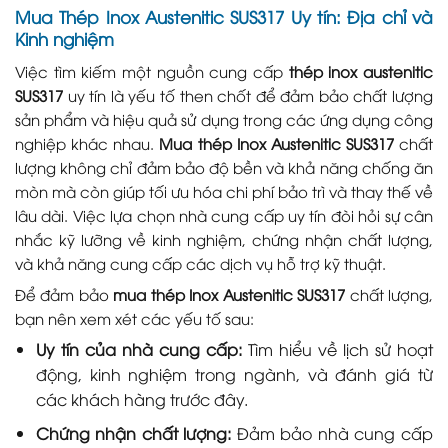
Mua Thép Inox Austenitic SUS317 Uy tín: Địa chỉ và
Kinh nghiệm
Việc tìm kiếm một nguồn cung cấp
thép inox austenitic
SUS317
uy tín là yếu tố then chốt để đảm bảo chất lượng
sản phẩm và hiệu quả sử dụng trong các ứng dụng công
nghiệp khác nhau.
Mua thép Inox Austenitic SUS317
chất
lượng không chỉ đảm bảo độ bền và khả năng chống ăn
mòn mà còn giúp tối ưu hóa chi phí bảo trì và thay thế về
lâu dài. Việc lựa chọn nhà cung cấp uy tín đòi hỏi sự cân
nhắc kỹ lưỡng về kinh nghiệm, chứng nhận chất lượng,
và khả năng cung cấp các dịch vụ hỗ trợ kỹ thuật.
Để đảm bảo
mua thép Inox Austenitic SUS317
chất lượng,
bạn nên xem xét các yếu tố sau:
Uy tín của nhà cung cấp:
Tìm hiểu về lịch sử hoạt
động, kinh nghiệm trong ngành, và đánh giá từ
các khách hàng trước đây.
Chứng nhận chất lượng:
Đảm bảo nhà cung cấp