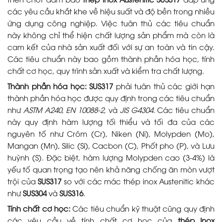
các yêu cầu khắt khe về hiệu suất và độ bền trong nhiều
ứng dụng công nghiệp. Việc tuân thủ các tiêu chuẩn
này không chỉ thể hiện chất lượng sản phẩm mà còn là
cam kết của nhà sản xuất đối với sự an toàn và tin cậy.
Các tiêu chuẩn này bao gồm thành phần hóa học, tính
chất cơ học, quy trình sản xuất và kiểm tra chất lượng.
Thành phần hóa học:
SUS317
phải tuân thủ các giới hạn
thành phần hóa học được quy định trong các tiêu chuẩn
như
ASTM A240
,
EN 10088-2
, và
JIS G4304
. Các tiêu chuẩn
này quy định hàm lượng tối thiểu và tối đa của các
nguyên tố như Crôm (Cr), Niken (Ni), Molypden (Mo),
Mangan (Mn), Silic (Si), Cacbon (C), Phốt pho (P), và Lưu
huỳnh (S). Đặc biệt, hàm lượng Molypden cao (3-4%) là
yếu tố quan trọng tạo nên khả năng chống ăn mòn vượt
trội của
SUS317
so với các mác thép inox Austenitic khác
như
SUS304
và
SUS316
.
Tính chất cơ học:
Các tiêu chuẩn kỹ thuật cũng quy định
các yêu cầu về tính chất cơ học của
thép Inox