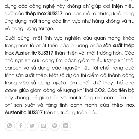
dụng các công nghệ này không chỉ giúp cải thiện hiệu
suất của
thép Inox SUS317
mà còn mở ra những khả năng
ứng dụng mới trong các lĩnh vực như hàng không vũ trụ
và năng lượng tái tạo.
Cuối cùng, một lĩnh vực nghiên cứu quan trọng khác
trong năm là phát triển các phương pháp
sản xuất thép
Inox Austenitic SUS317
thân thiện với môi trường hơn. Các
nhà nghiên cứu đang tìm cách giảm thiểu lượng khí thải
carbon và sử dụng các nguyên liệu tái chế trong quá
trình sản xuất thép. Một số dự án thí điểm đã thành công
trong việc sử dụng
hydro
làm chất khử thay thế cho
coke
, giúp giảm đáng kể lượng khí thải CO2. Các tiến bộ
này không chỉ giúp bảo vệ môi trường mà còn giảm chi
phí sản xuất và tăng tính cạnh tranh của
thép Inox
Austenitic SUS317
trên thị trường toàn cầu.