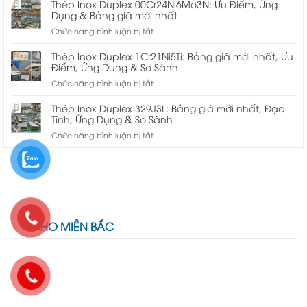
Inox
Thép Inox Duplex 00Cr24Ni6Mo3N: Ưu Điểm, Ứng
Ứng
Duplex
Dụng & Bảng giá mới nhất
Dụng
08X21H6M2T:
ở
Chức năng bình luận bị tắt
Và
Ưu
Thép
Mua
Điểm,
Inox
ở
Thép Inox Duplex 1Cr21Ni5Ti: Bảng giá mới nhất, Ưu
Ứng
Duplex
Điểm, Ứng Dụng & So Sánh
đâu
Dụng
00Cr24Ni6Mo3N:
ở
Chức năng bình luận bị tắt
&
Ưu
Thép
Bảng
Điểm,
Inox
giá
Thép Inox Duplex 329J3L: Bảng giá mới nhất, Đặc
Ứng
Duplex
Tính, Ứng Dụng & So Sánh
mới
Dụng
1Cr21Ni5Ti:
nhất
ở
Chức năng bình luận bị tắt
&
Bảng
Thép
Bảng
giá
Inox
giá
mới
Duplex
mới
nhất,
329J3L:
nhất
Ưu
Bảng
Điểm,
giá
Ứng
mới
Dụng
KHO MIỀN BẮC
nhất,
&
Đặc
So
Tính,
Sánh
Ứng
Dụng
&
So