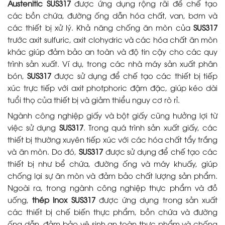
Austenitic SUS317
được ứng dụng rộng rãi để chế tạo
các bồn chứa, đường ống dẫn hóa chất, van, bơm và
các thiết bị xử lý. Khả năng chống ăn mòn của
SUS317
trước axit sulfuric, axit clohydric và các hóa chất ăn mòn
khác giúp đảm bảo an toàn và độ tin cậy cho các quy
trình sản xuất. Ví dụ, trong các nhà máy sản xuất phân
bón,
SUS317
được sử dụng để chế tạo các thiết bị tiếp
xúc trực tiếp với axit photphoric đậm đặc, giúp kéo dài
tuổi thọ của thiết bị và giảm thiểu nguy cơ rò rỉ.
Ngành công nghiệp giấy và bột giấy cũng hưởng lợi từ
việc sử dụng
SUS317
. Trong quá trình sản xuất giấy, các
thiết bị thường xuyên tiếp xúc với các hóa chất tẩy trắng
và ăn mòn. Do đó,
SUS317
được sử dụng để chế tạo các
thiết bị như bể chứa, đường ống và máy khuấy, giúp
chống lại sự ăn mòn và đảm bảo chất lượng sản phẩm.
Ngoài ra, trong ngành công nghiệp thực phẩm và đồ
uống,
thép Inox SUS317
được ứng dụng trong sản xuất
các thiết bị chế biến thực phẩm, bồn chứa và đường
ống dẫn, đảm bảo vệ sinh an toàn thực phẩm và chống