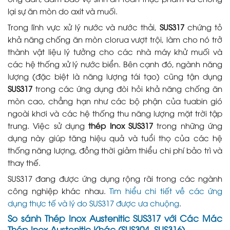
lại sự ăn mòn do axit và muối.
Trong lĩnh vực xử lý nước và nước thải,
SUS317
chứng tỏ
khả năng chống ăn mòn clorua vượt trội, làm cho nó trở
thành vật liệu lý tưởng cho các nhà máy khử muối và
các hệ thống xử lý nước biển. Bên cạnh đó, ngành năng
lượng (đặc biệt là năng lượng tái tạo) cũng tận dụng
SUS317
trong các ứng dụng đòi hỏi khả năng chống ăn
mòn cao, chẳng hạn như các bộ phận của tuabin gió
ngoài khơi và các hệ thống thu năng lượng mặt trời tập
trung. Việc sử dụng
thép Inox SUS317
trong những ứng
dụng này giúp tăng hiệu quả và tuổi thọ của các hệ
thống năng lượng, đồng thời giảm thiểu chi phí bảo trì và
thay thế.
SUS317 đang được ứng dụng rộng rãi trong các ngành
công nghiệp khác nhau.
Tìm hiểu chi tiết về các ứng
dụng thực tế và lý do SUS317 được ưa chuộng
.
So sánh Thép Inox Austenitic SUS317 với Các Mác
Thép Inox Austenitic Khác (SUS304, SUS316)