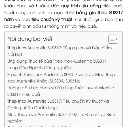
khác nhau và hướng dẫn
quy trình gia công
hiệu quả.
Cuối cùng, bài viết sẽ cập nhật
bảng giá thép SUS317
năm
và các
tiêu chuẩn kỹ thuật
mới nhất, giúp bạn đưa
ra quyết định đầu tư thông minh và hiệu quả.
Nội dung bài viết
Thép Inox Austenitic SUS317: Tổng quan và Đặc điểm
Nổi bật
Ứng dụng Thực tế của Thép Inox Austenitic SUS317
trong Các Ngành Công Nghiệp
So sánh Thép Inox Austenitic SUS317 với Các Mác Thép
Inox Austenitic Khác (SUS304, SUS316)
Hướng dẫn Lựa chọn và Sử dụng Thép Inox Austenitic
SUS317 Hiệu quả
Thép Inox Austenitic SUS317: Tiêu chuẩn Kỹ thuật và
Chứng nhận Chất lượng
Mua Thép Inox Austenitic SUS317 Uy tín: Địa chỉ và Kinh
nghiệm