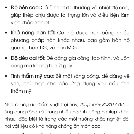
Độ bền cao:
Cả ở nhiệt độ thường và nhiệt độ cao,
giúp thép chịu được tải trọng lớn và điều kiện làm
việc khắc nghiệt.
Khả năng hàn tốt:
Có thể được hàn bằng nhiều
phương pháp hàn khác nhau, bao gồm hàn hồ
quang, hàn TIG, và hàn MIG.
Độ dẻo dai tốt:
Dễ dàng gia công, tạo hình, và uốn
cong mà không bị nứt gãy.
Tính thẩm mỹ cao:
Bề mặt sáng bóng, dễ dàng vệ
sinh, phù hợp cho các ứng dụng yêu cầu tính
thẩm mỹ.
Nhờ những ưu điểm vượt trội này,
thép inox SUS317
được
ứng dụng rộng rãi trong nhiều ngành công nghiệp khác
nhau, đặc biệt là trong các môi trường khắc nghiệt đòi
hỏi vật liệu có khả năng chống ăn mòn cao.