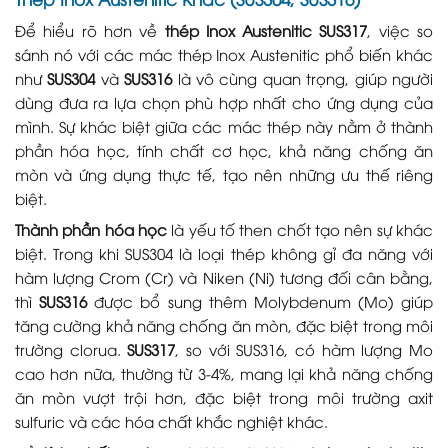
Để hiểu rõ hơn về
thép Inox Austenitic SUS317
, việc so
sánh nó với các mác thép Inox Austenitic phổ biến khác
như
SUS304
và
SUS316
là vô cùng quan trọng, giúp người
dùng đưa ra lựa chọn phù hợp nhất cho ứng dụng của
mình. Sự khác biệt giữa các mác thép này nằm ở thành
phần hóa học, tính chất cơ học, khả năng chống ăn
mòn và ứng dụng thực tế, tạo nên những ưu thế riêng
biệt.
Thành phần hóa học
là yếu tố then chốt tạo nên sự khác
biệt. Trong khi SUS304 là loại thép không gỉ đa năng với
hàm lượng Crom (Cr) và Niken (Ni) tương đối cân bằng,
thì
SUS316
được bổ sung thêm Molybdenum (Mo) giúp
tăng cường khả năng chống ăn mòn, đặc biệt trong môi
trường clorua.
SUS317
, so với SUS316, có hàm lượng Mo
cao hơn nữa, thường từ 3-4%, mang lại khả năng chống
ăn mòn vượt trội hơn, đặc biệt trong môi trường axit
sulfuric và các hóa chất khắc nghiệt khác.