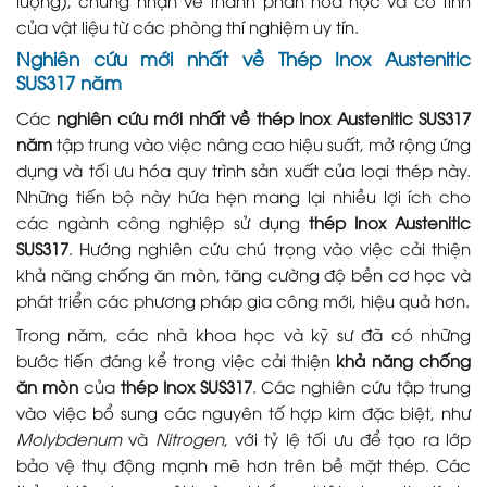
lượng), chứng nhận về thành phần hóa học và cơ tính
của vật liệu từ các phòng thí nghiệm uy tín.
Nghiên cứu mới nhất về Thép Inox Austenitic
SUS317 năm
Các
nghiên cứu mới nhất về thép Inox Austenitic SUS317
năm
tập trung vào việc nâng cao hiệu suất, mở rộng ứng
dụng và tối ưu hóa quy trình sản xuất của loại thép này.
Những tiến bộ này hứa hẹn mang lại nhiều lợi ích cho
các ngành công nghiệp sử dụng
thép Inox Austenitic
SUS317
. Hướng nghiên cứu chú trọng vào việc cải thiện
khả năng chống ăn mòn, tăng cường độ bền cơ học và
phát triển các phương pháp gia công mới, hiệu quả hơn.
Trong năm, các nhà khoa học và kỹ sư đã có những
bước tiến đáng kể trong việc cải thiện
khả năng chống
ăn mòn
của
thép Inox SUS317
. Các nghiên cứu tập trung
vào việc bổ sung các nguyên tố hợp kim đặc biệt, như
Molybdenum
và
Nitrogen
, với tỷ lệ tối ưu để tạo ra lớp
bảo vệ thụ động mạnh mẽ hơn trên bề mặt thép. Các