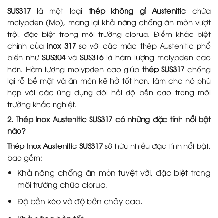
SUS317
là một loại
thép không gỉ Austenitic
chứa
molypden (Mo), mang lại khả năng chống ăn mòn vượt
trội, đặc biệt trong môi trường clorua. Điểm khác biệt
chính của
inox 317
so với các mác thép Austenitic phổ
biến như
SUS304
và
SUS316
là hàm lượng molypden cao
hơn. Hàm lượng molypden cao giúp
thép SUS317
chống
lại rỗ bề mặt và ăn mòn kẽ hở tốt hơn, làm cho nó phù
hợp với các ứng dụng đòi hỏi độ bền cao trong môi
trường khắc nghiệt.
2. Thép Inox Austenitic SUS317 có những đặc tính nổi bật
nào?
Thép Inox Austenitic SUS317
sở hữu nhiều đặc tính nổi bật,
bao gồm:
Khả năng chống ăn mòn tuyệt vời, đặc biệt trong
môi trường chứa clorua.
Độ bền kéo và độ bền chảy cao.
Khả năng hàn tốt.