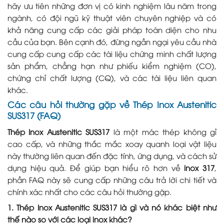
hãy ưu tiên những đơn vị có kinh nghiệm lâu năm trong
ngành, có đội ngũ kỹ thuật viên chuyên nghiệp và có
khả năng cung cấp các giải pháp toàn diện cho nhu
cầu của bạn. Bên cạnh đó, đừng ngần ngại yêu cầu nhà
cung cấp cung cấp các tài liệu chứng minh chất lượng
sản phẩm, chẳng hạn như phiếu kiểm nghiệm (CO),
chứng chỉ chất lượng (CQ), và các tài liệu liên quan
khác.
Các câu hỏi thường gặp về
Thép Inox Austenitic
SUS317
(FAQ)
Thép Inox Austenitic SUS317
là một mác thép không gỉ
cao cấp, và những thắc mắc xoay quanh loại vật liệu
này thường liên quan đến đặc tính, ứng dụng, và cách sử
dụng hiệu quả. Để giúp bạn hiểu rõ hơn về
inox 317
,
phần FAQ này sẽ cung cấp những câu trả lời chi tiết và
chính xác nhất cho các câu hỏi thường gặp.
1. Thép Inox Austenitic SUS317 là gì và nó khác biệt như
thế nào so với các loại inox khác?