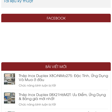
Tài liệu kỹ thuật
FACEBOOK
BÀI VIẾT MỚI
Thép Inox Duplex X8CrNiMo275: Đặc Tính, Ứng Dụng
Và Mua ở đâu
ở
Chức năng bình luận bị tắt
Thép
Inox
Thép Inox Duplex 08X21H6M2T: Ưu Điểm, Ứng Dụng
Duplex
& Bảng giá mới nhất
X8CrNiMo275:
ở
Chức năng bình luận bị tắt
Đặc
Thép
Tính,