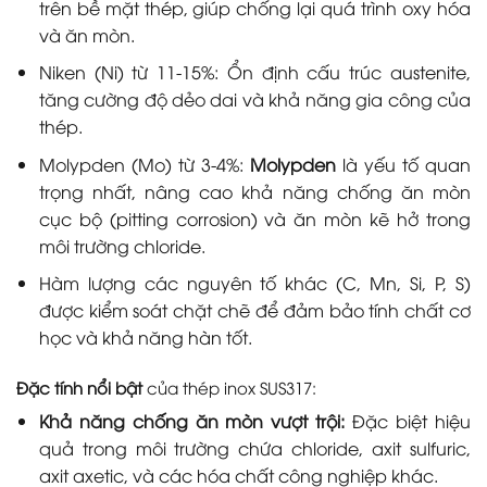
trên bề mặt thép, giúp chống lại quá trình oxy hóa
và ăn mòn.
Niken (Ni) từ 11-15%: Ổn định cấu trúc austenite,
tăng cường độ dẻo dai và khả năng gia công của
thép.
Molypden (Mo) từ 3-4%:
Molypden
là yếu tố quan
trọng nhất, nâng cao khả năng chống ăn mòn
cục bộ (pitting corrosion) và ăn mòn kẽ hở trong
môi trường chloride.
Hàm lượng các nguyên tố khác (C, Mn, Si, P, S)
được kiểm soát chặt chẽ để đảm bảo tính chất cơ
học và khả năng hàn tốt.
Đặc tính nổi bật
của thép inox SUS317:
Khả năng chống ăn mòn vượt trội:
Đặc biệt hiệu
quả trong môi trường chứa chloride, axit sulfuric,
axit axetic, và các hóa chất công nghiệp khác.