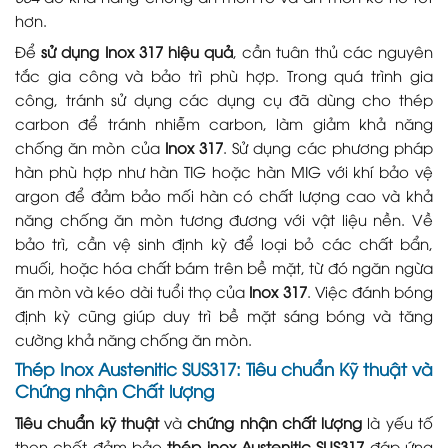
hơn.
Để
sử dụng Inox 317 hiệu quả
, cần tuân thủ các nguyên
tắc gia công và bảo trì phù hợp. Trong quá trình gia
công, tránh sử dụng các dụng cụ đã dùng cho thép
carbon để tránh nhiễm carbon, làm giảm khả năng
chống ăn mòn của
Inox 317
. Sử dụng các phương pháp
hàn phù hợp như hàn TIG hoặc hàn MIG với khí bảo vệ
argon để đảm bảo mối hàn có chất lượng cao và khả
năng chống ăn mòn tương đương với vật liệu nền. Về
bảo trì, cần vệ sinh định kỳ để loại bỏ các chất bẩn,
muối, hoặc hóa chất bám trên bề mặt, từ đó ngăn ngừa
ăn mòn và kéo dài tuổi thọ của
Inox 317
. Việc đánh bóng
định kỳ cũng giúp duy trì bề mặt sáng bóng và tăng
cường khả năng chống ăn mòn.
Thép Inox Austenitic SUS317: Tiêu chuẩn Kỹ thuật và
Chứng nhận Chất lượng
Tiêu chuẩn kỹ thuật
và
chứng nhận chất lượng
là yếu tố
then chốt đảm bảo
thép inox Austenitic SUS317
đáp ứng