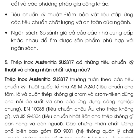
cắt và các phương pháp gia công khác.
Tiêu chuẩn kỹ thuật: Đảm bảo vật liệu đáp ứng
các tiêu chuẩn chất lượng và an toàn của ngành.
Ngân sách: So sánh giá cả của các nhà cung cấp
khác nhau để tìm được sản phẩm phù hợp với
ngân sách.
5. Thép Inox Austenitic SUS317 có những tiêu chuẩn kỹ
thuật và chứng nhận chất lượng nào?
Thép Inox Austenitic SUS317
thường tuân theo các tiêu
chuẩn kỹ thuật quốc tế như ASTM A240 (tiêu chuẩn cho
tấm, lá và cuộn thép không gỉ crom và crom-niken dùng
cho nồi áp suất và cho các ứng dụng công nghiệp
chung), EN 10088 (tiêu chuẩn châu Âu cho thép không
gỉ), và JIS G4304 (tiêu chuẩn Nhật Bản cho thép không gỉ
cán nóng và cán nguội). Các chứng nhận chất lượng
phổ biến bao gồm ISO 9001 (hệ thống quản lý chất