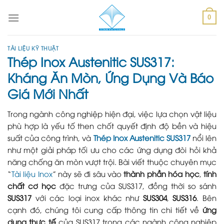
Skip
to
0
content
TÀI LIỆU KỸ THUẬT
Thép Inox Austenitic SUS317:
Kháng Ăn Mòn, Ứng Dụng Và Báo
Giá Mới Nhất
Trong ngành công nghiệp hiện đại, việc lựa chọn vật liệu
phù hợp là yếu tố then chốt quyết định độ bền và hiệu
suất của công trình, và
Thép Inox Austenitic SUS317
nổi lên
như một giải pháp tối ưu cho các ứng dụng đòi hỏi khả
năng chống ăn mòn vượt trội. Bài viết thuộc chuyên mục
“
Tài liệu Inox
” này sẽ đi sâu vào
thành phần hóa học
,
tính
chất cơ học
đặc trưng của SUS317, đồng thời so sánh
SUS317
với các loại inox khác như
SUS304
,
SUS316
. Bên
cạnh đó, chúng tôi cung cấp thông tin chi tiết về
ứng
dụng thực tế
của SUS317 trong các ngành công nghiệp