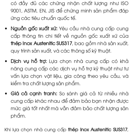
có đầy đủ các chứng nhận chất lượng như ISO
9001, ASTM, EN, JIS để chứng minh sản phẩm đáp
ứng các tiêu chuẩn quốc tế.
Nguồn gốc xuất xứ:
Yêu cầu nhà cung cấp cung
cấp thông tin chi tiết về nguồn gốc xuất xứ của
thép Inox Austenitic SUS317
, bao gồm nhà sản xuất,
quy trình sản xuất, và các thông số kỹ thuật.
Dịch vụ hỗ trợ:
Lựa chọn nhà cung cấp có khả
năng cung cấp các dịch vụ hỗ trợ kỹ thuật như tư
vấn lựa chọn vật liệu, gia công theo yêu cầu, và
kiểm tra chất lượng sản phẩm.
Giá cả cạnh tranh:
So sánh giá cả từ nhiều nhà
cung cấp khác nhau để đảm bảo bạn nhận được
mức giá tốt nhất mà vẫn đảm bảo chất lượng sản
phẩm.
Khi lựa chọn nhà cung cấp
thép Inox Austenitic SUS317
,