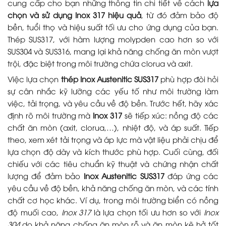
cung cấp cho bạn những thông tin chi tiết về cách
lựa
chọn và sử dụng Inox 317 hiệu quả
, từ đó đảm bảo độ
bền, tuổi thọ và hiệu suất tối ưu cho ứng dụng của bạn.
Thép SUS317, với hàm lượng molypden cao hơn so với
SUS304 và SUS316, mang lại khả năng chống ăn mòn vượt
trội, đặc biệt trong môi trường chứa clorua và axit.
Việc lựa chọn
thép Inox Austenitic SUS317
phù hợp đòi hỏi
sự cân nhắc kỹ lưỡng các yếu tố như môi trường làm
việc, tải trọng, và yêu cầu về độ bền. Trước hết, hãy xác
định rõ môi trường mà
Inox 317
sẽ tiếp xúc: nồng độ các
chất ăn mòn (axit, clorua,…), nhiệt độ, và áp suất. Tiếp
theo, xem xét tải trọng và áp lực mà vật liệu phải chịu để
lựa chọn độ dày và kích thước phù hợp. Cuối cùng, đối
chiếu với các tiêu chuẩn kỹ thuật và chứng nhận chất
lượng để đảm bảo
Inox Austenitic SUS317
đáp ứng các
yêu cầu về độ bền, khả năng chống ăn mòn, và các tính
chất cơ học khác. Ví dụ, trong môi trường biển có nồng
độ muối cao,
Inox 317
là lựa chọn tối ưu hơn so với
Inox
304
do khả năng chống ăn mòn rỗ và ăn mòn kẽ hở tốt