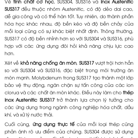
Về
tính chất cơ học
, SUS304, SUS316 và
Inox Austenitic
SUS317
đều thuộc nhóm Austenitic, có độ dẻo dai cao,
dễ gia công và có thể hàn tốt. Tuy nhiên, do thành phần
hóa học khác nhau, độ bền kéo và độ bền chảy của
mỗi loại cũng có sự khác biệt nhất định. Thông thường,
SUS317 có độ bền nhỉnh hơn so với SUS304 và SUS316, phù
hợp với các ứng dụng đòi hỏi khả năng chịu lực cao
hơn.
Xét về
khả năng chống ăn mòn
,
SUS317
vượt trội hơn hẳn
so với SUS304 và SUS316, đặc biệt trong môi trường ăn
mòn mạnh. Molybdenum trong SUS317 tạo thành một lớp
bảo vệ thụ động, ngăn chặn sự tấn công của các ion
clorua và các chất ăn mòn khác. Điều này làm cho
thép
Inox Austenitic SUS317
trở thành lựa chọn lý tưởng cho
các ứng dụng trong ngành công nghiệp hóa chất, dầu
khí, và xử lý nước thải.
Cuối cùng,
ứng dụng thực tế
của mỗi loại thép cũng
phản ánh rõ ưu điểm của chúng. SUS304 được sử dụng