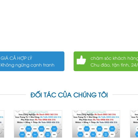
GIÁ CẢ HỢP LÝ
chăm sóc khách hàn
Không ngừng cạnh tranh
Chu đáo, tận tình, 24
ĐỐI TÁC CỦA CHÚNG TÔI