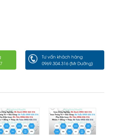
g
Tư vấn khách hàng
/7
0969.304.316 (Mr Dưỡng)