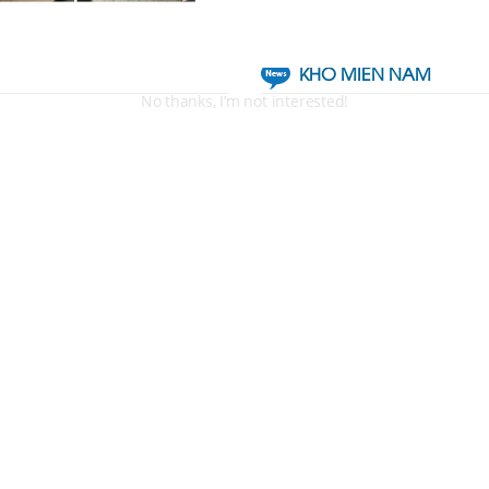
No thanks, I’m not interested!
KHO MIỀN NAM