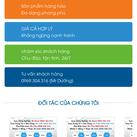
Sản phẩm hàng hóa
Đa dạng phong phú
GIÁ CẢ HỢP LÝ
Không ngừng cạnh tranh
chăm sóc khách hàng
Chu đáo, tận tình, 24/7
Tư vấn khách hàng
0969.304.316 (Mr Dưỡng)
ĐỐI TÁC CỦA CHÚNG TÔI