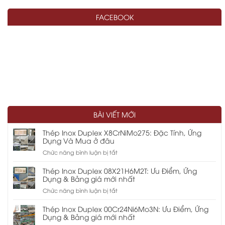
FACEBOOK
BÀI VIẾT MỚI
Thép Inox Duplex X8CrNiMo275: Đặc Tính, Ứng
Dụng Và Mua ở đâu
ở
Chức năng bình luận bị tắt
Thép
Inox
Thép Inox Duplex 08X21H6M2T: Ưu Điểm, Ứng
Duplex
Dụng & Bảng giá mới nhất
X8CrNiMo275:
ở
Chức năng bình luận bị tắt
Đặc
Thép
Tính,
Inox
Thép Inox Duplex 00Cr24Ni6Mo3N: Ưu Điểm, Ứng
Ứng
Duplex
Dụng & Bảng giá mới nhất
Dụng
08X21H6M2T: