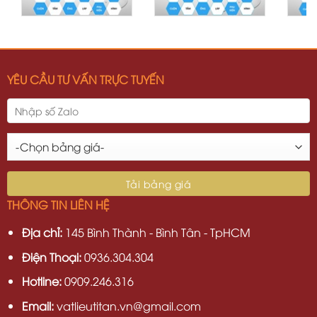
YÊU CẦU TƯ VẤN TRỰC TUYẾN
THÔNG TIN LIÊN HỆ
Địa chỉ:
145 Bình Thành - Bình Tân - TpHCM
Điện Thoại:
0936.304.304
Hotline:
0909.246.316
Email:
vatlieutitan.vn@gmail.com