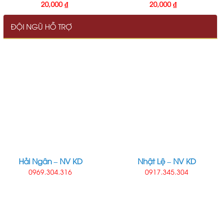
20,000
₫
20,000
₫
ĐỘI NGŨ HỖ TRỢ
Hải Ngân – NV KD
Nhật Lệ – NV KD
0969.304.316
0917.345.304