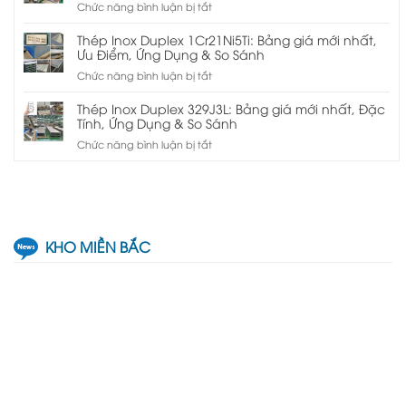
ở
Chức năng bình luận bị tắt
Và
Ưu
Thép
Mua
Điểm,
Inox
ở
Thép Inox Duplex 1Cr21Ni5Ti: Bảng giá mới nhất,
Ứng
Duplex
Ưu Điểm, Ứng Dụng & So Sánh
đâu
Dụng
00Cr24Ni6Mo3N:
ở
Chức năng bình luận bị tắt
&
Ưu
Thép
Bảng
Điểm,
Inox
giá
Thép Inox Duplex 329J3L: Bảng giá mới nhất, Đặc
Ứng
Duplex
Tính, Ứng Dụng & So Sánh
mới
Dụng
1Cr21Ni5Ti:
nhất
ở
Chức năng bình luận bị tắt
&
Bảng
Thép
Bảng
giá
Inox
giá
mới
Duplex
mới
nhất,
329J3L:
nhất
Ưu
Bảng
Điểm,
giá
KHO MIỀN BẮC
Ứng
mới
Dụng
nhất,
&
Đặc
So
Tính,
Sánh
Ứng
Dụng
&
So
Sánh