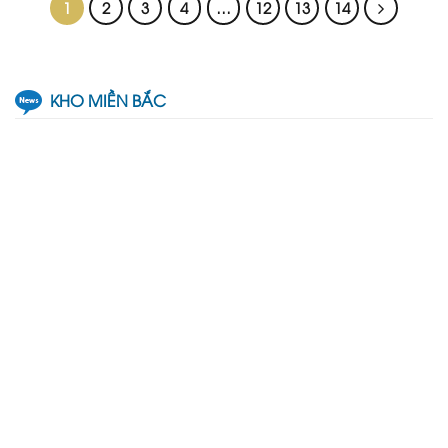
1
2
3
4
…
12
13
14
KHO MIỀN BẮC