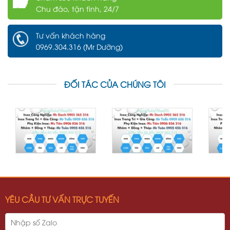
Chu đáo, tận tình, 24/7
Tư vấn khách hàng
0969.304.316 (Mr Dưỡng)
ĐỐI TÁC CỦA CHÚNG TÔI
YÊU CẦU TƯ VẤN TRỰC TUYẾN