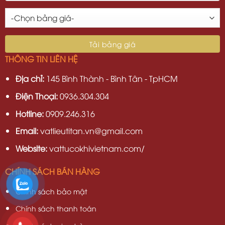
THÔNG TIN LIÊN HỆ
Địa chỉ:
145 Bình Thành - Bình Tân - TpHCM
Điện Thoại:
0936.304.304
Hotline:
0909.246.316
Email:
vatlieutitan.vn@gmail.com
Website:
vattucokhivietnam.com/
CHÍNH SÁCH BÁN HÀNG
Chính sách bảo mật
Chính sách thanh toán