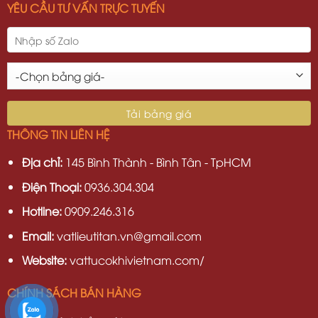
YÊU CẦU TƯ VẤN TRỰC TUYẾN
THÔNG TIN LIÊN HỆ
Địa chỉ:
145 Bình Thành - Bình Tân - TpHCM
Điện Thoại:
0936.304.304
Hotline:
0909.246.316
Email:
vatlieutitan.vn@gmail.com
Website:
vattucokhivietnam.com/
CHÍNH SÁCH BÁN HÀNG