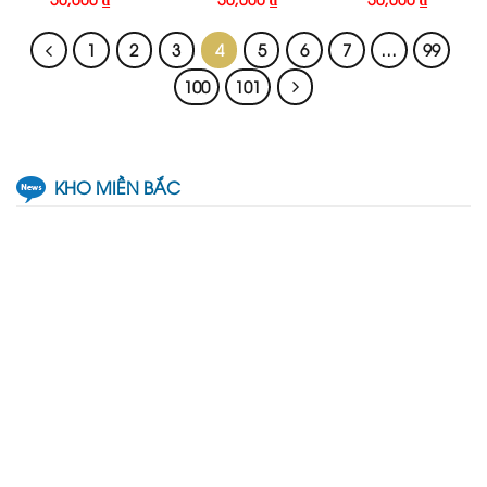
1
2
3
4
5
6
7
…
99
100
101
KHO MIỀN BẮC