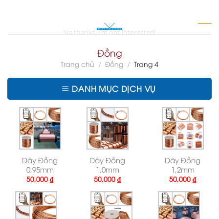
Skip
to
0
content
Đồng
Trang chủ
/
Đồng
/
Trang 4
DANH MỤC DỊCH VỤ
Dây Đồng
Dây Đồng
Dây Đồng
0,95mm
1,0mm
1,2mm
50,000
₫
50,000
₫
50,000
₫