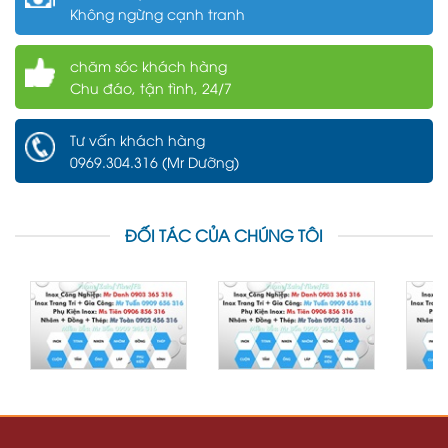
Không ngừng cạnh tranh
chăm sóc khách hàng
Chu đáo, tận tình, 24/7
Tư vấn khách hàng
0969.304.316 (Mr Dưỡng)
ĐỐI TÁC CỦA CHÚNG TÔI