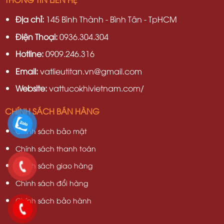
Địa chỉ:
145 Bình Thành - Bình Tân - TpHCM
Điện Thoại:
0936.304.304
Hotline:
0909.246.316
Email:
vatlieutitan.vn@gmail.com
Website:
vattucokhivietnam.com/
CHÍNH SÁCH BÁN HÀNG
Chính sách bảo mật
Chính sách thanh toán
Chính sách giao hàng
Chinh sách đổi hàng
Chính sách bảo hành