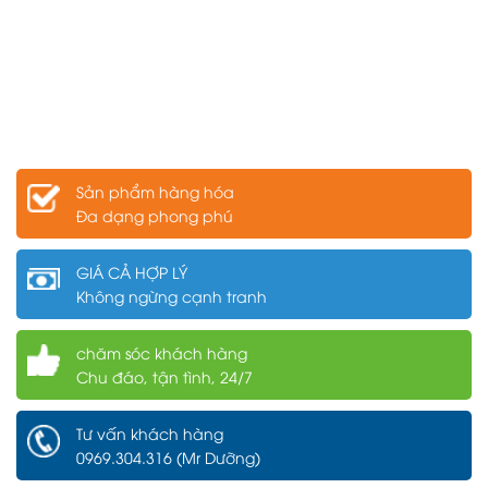
Sản phẩm hàng hóa
Đa dạng phong phú
GIÁ CẢ HỢP LÝ
Không ngừng cạnh tranh
chăm sóc khách hàng
Chu đáo, tận tình, 24/7
Tư vấn khách hàng
0969.304.316 (Mr Dưỡng)