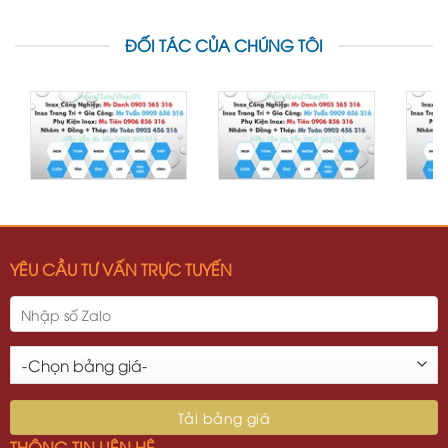
ĐỐI TÁC CỦA CHÚNG TÔI
YÊU CẦU TƯ VẤN TRỰC TUYẾN
THÔNG TIN LIÊN HỆ