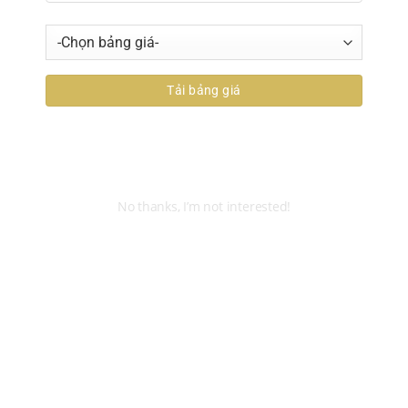
KHO MIỀN BẮC
No thanks, I’m not interested!