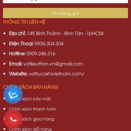
THÔNG TIN LIÊN HỆ
Địa chỉ:
145 Bình Thành - Bình Tân - TpHCM
Điện Thoại:
0936.304.304
Hotline:
0909.246.316
Email:
vatlieutitan.vn@gmail.com
Website:
vattucokhivietnam.com/
CHÍNH SÁCH BÁN HÀNG
Chính sách bảo mật
Chính sách thanh toán
Chính sách giao hàng
Chinh sách đổi hàng