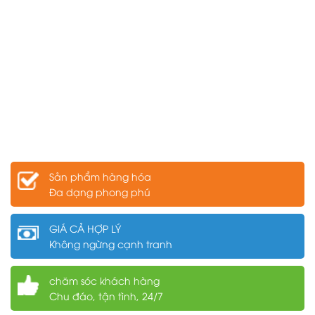
Sản phẩm hàng hóa
Đa dạng phong phú
GIÁ CẢ HỢP LÝ
Không ngừng cạnh tranh
chăm sóc khách hàng
Chu đáo, tận tình, 24/7