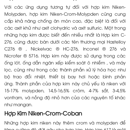
Với các ứng dụng tương tự đối với hợp kim Niken-
Molypden, hợp kim Niken-Crom-Molypden cũng cung
cấp khả năng chống ăn mòn cao, đặc biệt là đối với
các axit khử như axit clohydric và axit sulfuric. Một trong
những hợp kim được biết đến nhiều nhất là Hợp kim C-
276, cũng được bán dưới các tên thương mại Hastelloy
C276 ® , Nickelvac ® HC-276, Inconel ® 276 và
Nicrofer ® 5716. Hợp kim này được sử dụng trong các
ống lót, ống dẫn ngăn xếp kiểm soát ô nhiễm , và máy
lọc, cũng như trong các thành phần xử lý hóa học như
bộ trao đổi nhiệt, thiết bị bay hơi hoặc bình phản
ứng. Thành phần của hợp kim này chủ yếu là niken với
15-17% molypden, 14,5-16,5% crôm, 4-7% sắt, 3-4,5%
vonfram, và nồng độ nhỏ hơn của các nguyên tố khác
như mangan.
Hợp Kim Niken-Crom-Coban
Những hợp kim niken này thêm crom và molypden để
tăng cường độ đứt gãy cho hợp kim. Hợp kim 617 là một