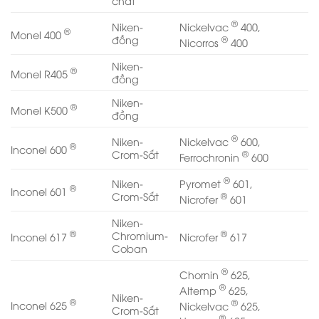
chất
®
Nickelvac
400,
Niken-
®
Monel 400
®
đồng
Nicorros
400
Niken-
®
Monel R405
đồng
Niken-
®
Monel K500
đồng
®
Nickelvac
600,
Niken-
®
Inconel 600
®
Crom-Sắt
Ferrochronin
600
®
Pyromet
601,
Niken-
®
Inconel 601
®
Crom-Sắt
Nicrofer
601
Niken-
®
®
Chromium-
Inconel 617
Nicrofer
617
Coban
®
Chornin
625,
®
Altemp
625,
Niken-
®
®
Inconel 625
Nickelvac
625,
Crom-Sắt
®