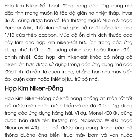
Hợp Kim Niken-Sắt hoạt động trong các ứng dụng mà
đặc tính mong muốn là tốc độ giãn nở nhiệt thấp. Invar
36 ® , cũng được bán với tên thương mại là Nilo 6 ® hoặc
Pernifer 6 ® , thể hiện hệ số giãn nở nhiệt bằng khoảng
1/10 của thép cacbon. Mức độ ổn định kích thước cao
này làm cho hợp kim niken-sắt hữu ích trong các ứng
dụng như thiết bị đo lường chính xác hoặc thanh điều
chỉnh nhiệt. Các hợp kim niken-sắt khác có nồng độ
niken lớn hơn được sử dụng trong các ứng dụng mà các
đặc tính từ mềm là quan trọng, chẳng hạn như máy biến
áp, cuộn cảm hoặc thiết bị lưu trữ bộ nhớ.
Hợp Kim Niken-Đồng
Hợp Kim Niken-Đồng có khả năng chống ăn mòn rất tốt
bởi nước mặn hoặc nước biển và do đó được ứng dụng
trong các ứng dụng hàng hải. Ví dụ, Monel 400 ® , cũng
được bán dưới tên thương mại Nickelvac ® 400 hoặc
Nicorros ® 400, có thể được ứng dụng trong các hệ
thống đường ống biển, trục máy bơm và van nước