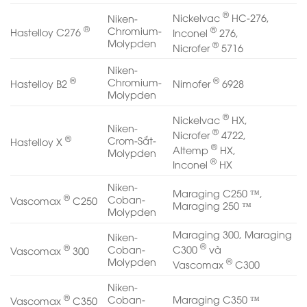
®
Nickelvac
HC-276,
Niken-
®
®
Chromium-
Hastelloy C276
Inconel
276,
Molypden
®
Nicrofer
5716
Niken-
®
®
Chromium-
Hastelloy B2
Nimofer
6928
Molypden
®
Nickelvac
HX,
Niken-
®
Nicrofer
4722,
®
Crom-Sắt-
Hastelloy X
®
Altemp
HX,
Molypden
®
Inconel
HX
Niken-
Maraging C250 ™,
®
Coban-
Vascomax
C250
Maraging 250 ™
Molypden
Maraging 300, Maraging
Niken-
®
®
C300
và
Coban-
Vascomax
300
®
Molypden
Vascomax
C300
Niken-
®
Coban-
Maraging C350 ™
Vascomax
C350