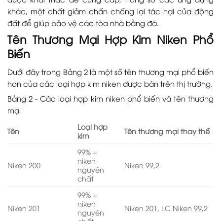
khác, một chất giảm chấn chống lại tác hại của động
đất để giúp bảo vệ các tòa nhà bằng đá.
Tên Thương Mại Hợp Kim Niken Phổ
Biến
Dưới đây trong Bảng 2 là một số tên thương mại phổ biến
hơn của các loại hợp kim niken được bán trên thị trường.
Bảng 2 - Các loại hợp kim niken phổ biến và tên thương
mại
Loại hợp
Tên
Tên thương mại thay thế
kim
99% +
niken
Niken 200
Niken 99,2
nguyên
chất
99% +
niken
Niken 201
Niken 201, LC Niken 99,2
nguyên