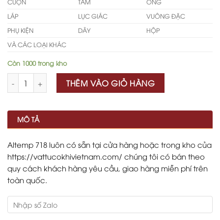
CUỘN
TẤM
ỐNG
LÁP
LỤC GIÁC
VUÔNG ĐẶC
PHỤ KIỆN
DÂY
HỘP
VÀ CÁC LOẠI KHÁC
Còn 1000 trong kho
Số lượng
THÊM VÀO GIỎ HÀNG
MÔ TẢ
Altemp 718 luôn có sẵn tại cửa hàng hoặc trong kho của
https://vattucokhivietnam.com/ chúng tôi có bán theo
quy cách khách hàng yêu cầu, giao hàng miễn phí trên
toàn quốc.