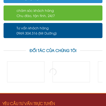
chăm sóc khách hàng
Chu đáo, tận tình, 24/7
Tư vấn khách hàng
0969.304.316 (Mr Dưỡng)
ĐỐI TÁC CỦA CHÚNG TÔI
YÊU CẦU TƯ VẤN TRỰC TUYẾN