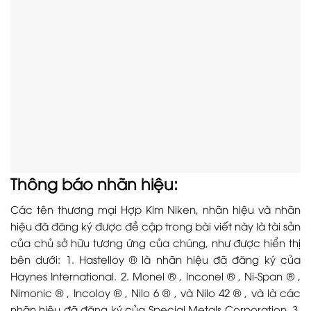
Thông báo nhãn hiệu:
Các tên thương mại Hợp Kim Niken, nhãn hiệu và nhãn
hiệu đã đăng ký được đề cập trong bài viết này là tài sản
của chủ sở hữu tương ứng của chúng, như được hiển thị
bên dưới: 1. Hastelloy ® là nhãn hiệu đã đăng ký của
Haynes International. 2. Monel ® , Inconel ® , Ni-Span ® ,
Nimonic ® , Incoloy ® , Nilo 6 ® , và Nilo 42 ® , và là các
nhãn hiệu đã đăng ký của Special Metals Corporation. 3.