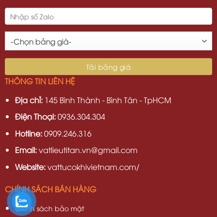
THÔNG TIN LIÊN HỆ
Địa chỉ:
145 Bình Thành - Bình Tân - TpHCM
Điện Thoại:
0936.304.304
Hotline:
0909.246.316
Email:
vatlieutitan.vn@gmail.com
Website:
vattucokhivietnam.com/
CHÍNH SÁCH BÁN HÀNG
Chính sách bảo mật