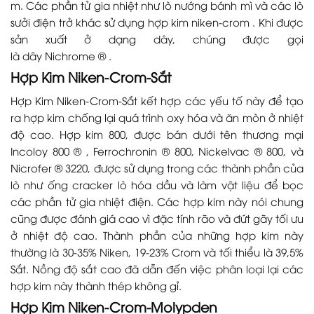
m. Các phần tử gia nhiệt như lò nướng bánh mì và các lò
sưởi điện trở khác sử dụng hợp kim niken-crom . Khi được
sản xuất ở dạng dây, chúng được gọi
là dây Nichrome ® .
Hợp Kim Niken-Crom-Sắt
Hợp Kim Niken-Crom-Sắt kết hợp các yếu tố này để tạo
ra hợp kim chống lại quá trình oxy hóa và ăn mòn ở nhiệt
độ cao. Hợp kim 800, được bán dưới tên thương mại
Incoloy 800 ® , Ferrochronin ® 800, Nickelvac ® 800, và
Nicrofer ® 3220, được sử dụng trong các thành phần của
lò như ống cracker lò hóa dầu và làm vật liệu để bọc
các phần tử gia nhiệt điện. Các hợp kim này nói chung
cũng được đánh giá cao vì đặc tính rão và đứt gãy tối ưu
ở nhiệt độ cao. Thành phần của những hợp kim này
thường là 30-35% Niken, 19-23% Crom và tối thiểu là 39,5%
Sắt. Nồng độ sắt cao đã dẫn đến việc phân loại lại các
hợp kim này thành thép không gỉ.
Hợp Kim Niken-Crom-Molypden