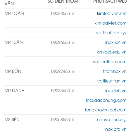
SỐ ĐIỆN THOẠI
PHỤ TRÁCH WEB
VẤN
MR TOÀN
0902456316
kimloaiviet.net
kimloaiviet.com
vatlieutitan.xyz
MR TUẤN
0909656316
inox304.vn
kimloai.edu.vn
vatlieutitan.com
MR BỐN
0909246316
titaninox
.vn
vatlieutitan.vn
MR DANH
0903365316
inox365.vn
inoxdacchung.com
tongkhokimloai.com
MS TIÊN
0906856316
chovatlieu.org
inox.org.vn