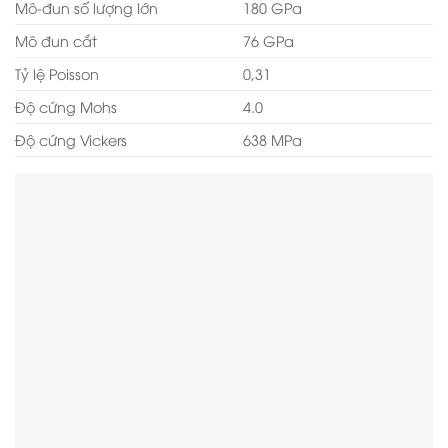
Mô-đun số lượng lớn
180 GPa
Mô đun cắt
76 GPa
Tỷ lệ Poisson
0,31
Độ cứng Mohs
4.0
Độ cứng Vickers
638 MPa