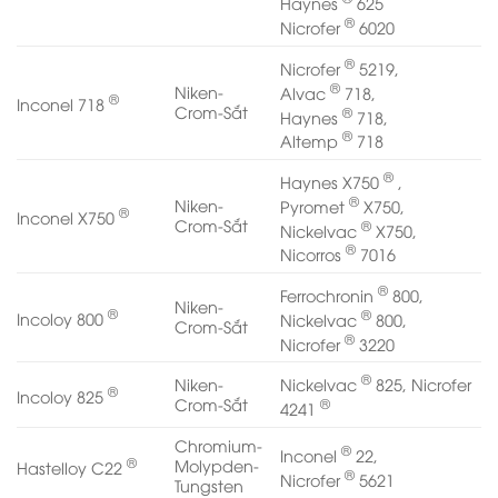
Haynes
625
®
Nicrofer
6020
®
Nicrofer
5219,
®
Niken-
Alvac
718,
®
Inconel 718
Crom-Sắt
®
Haynes
718,
®
Altemp
718
®
Haynes X750
,
®
Niken-
Pyromet
X750,
®
Inconel X750
Crom-Sắt
®
Nickelvac
X750,
®
Nicorros
7016
®
Ferrochronin
800,
Niken-
®
®
Incoloy 800
Nickelvac
800,
Crom-Sắt
®
Nicrofer
3220
®
Nickelvac
825, Nicrofer
Niken-
®
Incoloy 825
®
Crom-Sắt
4241
Chromium-
®
Inconel
22,
®
Molypden-
Hastelloy C22
®
Nicrofer
5621
Tungsten