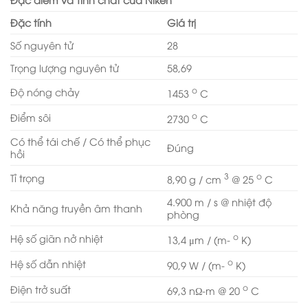
Đặc tính
Giá trị
Số nguyên tử
28
Trọng lượng nguyên tử
58,69
o
Độ nóng chảy
1453
C
o
Điểm sôi
2730
C
Có thể tái chế / Có thể phục
Đúng
hồi
3
o
Tỉ trọng
8,90 g / cm
@ 25
C
4.900 m / s @ nhiệt độ
Khả năng truyền âm thanh
phòng
o
Hệ số giãn nở nhiệt
13,4 μm / (m-
K)
o
Hệ số dẫn nhiệt
90,9 W / (m-
K)
o
Điện trở suất
69,3 nΩ-m @ 20
C