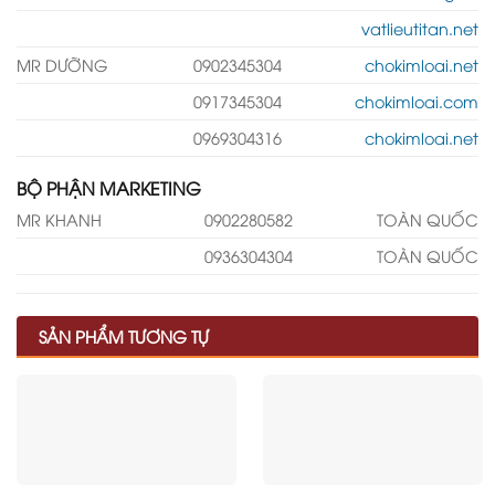
vatlieutitan.net
MR DƯỠNG
0902345304
chokimloai.net
0917345304
chokimloai.com
0969304316
chokimloai.net
BỘ PHẬN MARKETING
MR KHANH
0902280582
TOÀN QUỐC
0936304304
TOÀN QUỐC
SẢN PHẨM TƯƠNG TỰ