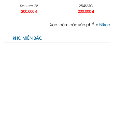
Sanicro 28
254SMO
200,000
₫
200,000
₫
Xen thêm các sản phẩm
Niken
KHO MIỀN BẮC