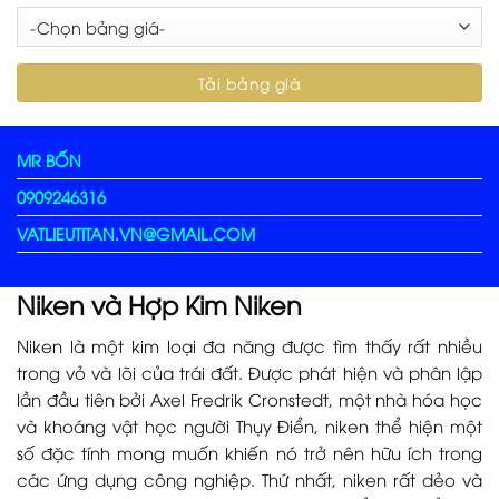
MR BỐN
0909246316
VATLIEUTITAN.VN@GMAIL.COM
Niken và Hợp Kim Niken
Niken là một kim loại đa năng được tìm thấy rất nhiều
trong vỏ và lõi của trái đất. Được phát hiện và phân lập
lần đầu tiên bởi Axel Fredrik Cronstedt, một nhà hóa học
và khoáng vật học người Thụy Điển, niken thể hiện một
số đặc tính mong muốn khiến nó trở nên hữu ích trong
các ứng dụng công nghiệp. Thứ nhất, niken rất dẻo và