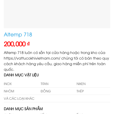
Altemp 718
200,000
₫
Altemp 718 luôn có sẵn tại cửa hàng hoặc trong kho của
https://vattucokhivietnam.com/ chúng tôi có bán theo quy
cách khách hàng yêu cầu, giao hàng miễn phí trên toàn
quốc.
DANH MỤC VẬT LIỆU
INOX
TITAN
NIKEN
NHÔM
ĐỒNG
THÉP
VÀ CÁC LOẠI KHÁC
DANH MỤC SẢN PHẨM