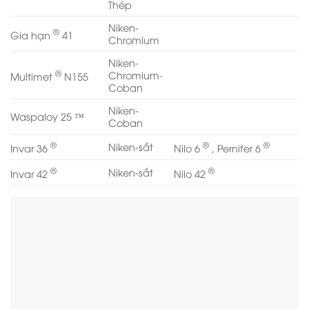
Thép
Niken-
®
Gia hạn
41
Chromium
Niken-
®
Chromium-
Multimet
N155
Coban
Niken-
Waspaloy 25 ™
Coban
®
®
®
Niken-sắt
Invar 36
Nilo 6
, Pernifer 6
®
®
Niken-sắt
Invar 42
Nilo 42