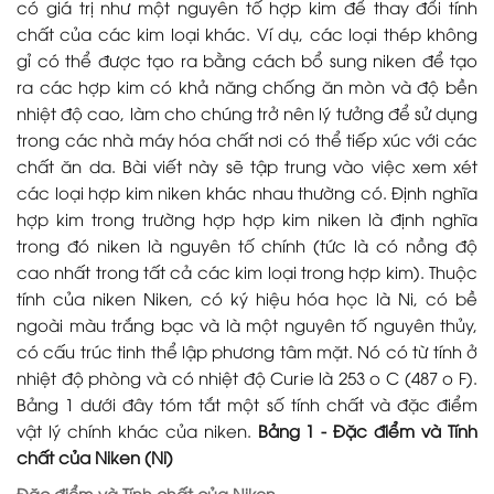
có giá trị như một nguyên tố hợp kim để thay đổi tính
chất của các kim loại khác. Ví dụ, các loại thép không
gỉ có thể được tạo ra bằng cách bổ sung niken để tạo
ra các hợp kim có khả năng chống ăn mòn và độ bền
nhiệt độ cao, làm cho chúng trở nên lý tưởng để sử dụng
trong các nhà máy hóa chất nơi có thể tiếp xúc với các
chất ăn da. Bài viết này sẽ tập trung vào việc xem xét
các loại hợp kim niken khác nhau thường có. Định nghĩa
hợp kim trong trường hợp hợp kim niken là định nghĩa
trong đó niken là nguyên tố chính (tức là có nồng độ
cao nhất trong tất cả các kim loại trong hợp kim). Thuộc
tính của niken Niken, có ký hiệu hóa học là Ni, có bề
ngoài màu trắng bạc và là một nguyên tố nguyên thủy,
có cấu trúc tinh thể lập phương tâm mặt. Nó có từ tính ở
nhiệt độ phòng và có nhiệt độ Curie là 253 o C (487 o F).
Bảng 1 dưới đây tóm tắt một số tính chất và đặc điểm
vật lý chính khác của niken.
Bảng 1 - Đặc điểm và Tính
chất của Niken (Ni)
Đặc điểm và Tính chất của Niken