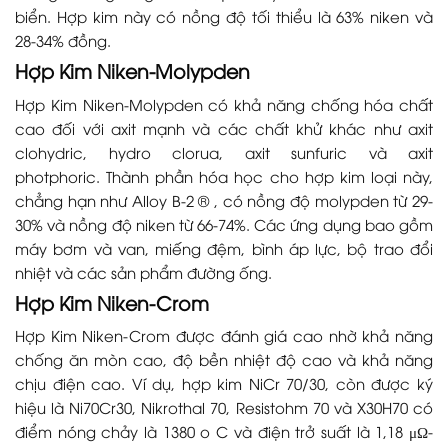
biển. Hợp kim này có nồng độ tối thiểu là 63% niken và
28-34% đồng.
Hợp Kim Niken-Molypden
Hợp Kim Niken-Molypden có khả năng chống hóa chất
cao đối với axit mạnh và các chất khử khác như axit
clohydric, hydro clorua, axit sunfuric và axit
photphoric. Thành phần hóa học cho hợp kim loại này,
chẳng hạn như Alloy B-2 ® , có nồng độ molypden từ 29-
30% và nồng độ niken từ 66-74%. Các ứng dụng bao gồm
máy bơm và van, miếng đệm, bình áp lực, bộ trao đổi
nhiệt và các sản phẩm đường ống.
Hợp Kim Niken-Crom
Hợp Kim Niken-Crom được đánh giá cao nhờ khả năng
chống ăn mòn cao, độ bền nhiệt độ cao và khả năng
chịu điện cao. Ví dụ, hợp kim NiCr 70/30, còn được ký
hiệu là Ni70Cr30, Nikrothal 70, Resistohm 70 và X30H70 có
điểm nóng chảy là 1380 o C và điện trở suất là 1,18 μΩ-