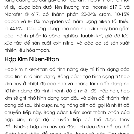
ví dụ, được bán dưới tên thương mại Inconel 617 ® và
Nicrofer ® 617, có thành phần 20-24% crom, 10-15%
coban và 8-10% molypden với hàm lượng niken tối thiểu
là 44,5%. . Các ứng dụng cho các hợp kim này bao gồm
các thành phần lò công nghiệp, tuabin khí, giá đỡ lưới
xúc tác để sản xuất axit nitric, và các cơ sở sản xuất
nhiên liệu hóa thạch.
Hợp Kim Niken-Titan
Hợp kim niken-titan có tính năng duy trì hình dạng các
đặc tính nhớ hình dạng. Bằng cách tạo hình dạng từ hợp
kim này ở nhiệt độ cao hơn và chúng làm biến dạng nó
từ hình dạng đã hình thành đó ở nhiệt độ thấp hơn, hợp
kim sẽ ghi nhớ hình dạng ban đầu và biến đổi thành hình
dạng đó sau khi được nung nóng đến cái gọi là nhiệt độ
chuyển tiếp này. Bằng cách kiểm soát thành phần của
hợp kim, nhiệt độ chuyển tiếp có thể được thay
đổi. Những hợp kim này có đặc tính siêu đàn hồi có thể
được khai thác để cung cấp, trong số các ứng dụng