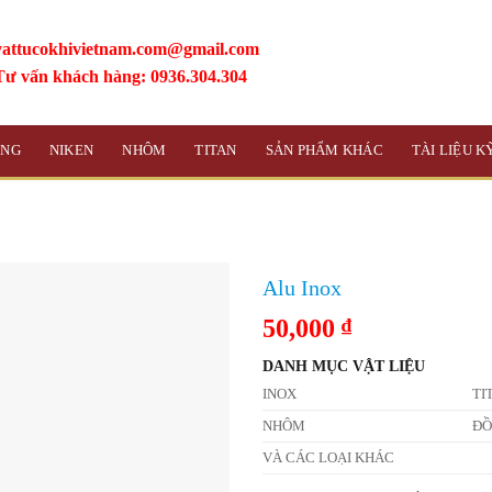
vattucokhivietnam.com@gmail.com
Tư vấn khách hàng: 0936.304.304
ỒNG
NIKEN
NHÔM
TITAN
SẢN PHẨM KHÁC
TÀI LIỆU 
Alu Inox
50,000
₫
DANH MỤC VẬT LIỆU
INOX
TI
NHÔM
Đ
VÀ CÁC LOẠI KHÁC