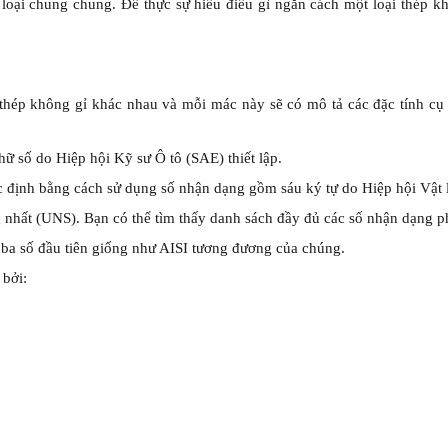
oại chung chung. Để thực sự hiểu điều gì ngăn cách một loại thép khô
 thép không gỉ khác nhau và mỗi mác này sẽ có mô tả các đặc tính cụ 
 số do Hiệp hội Kỹ sư Ô tô (SAE) thiết lập.
c định bằng cách sử dụng số nhận dạng gồm sáu ký tự do Hiệp hội Vật
nhất (UNS). Bạn có thể tìm thấy danh sách đầy đủ các số nhận dạng phổ
 ba số đầu tiên giống như AISI tương đương của chúng.
 bởi: