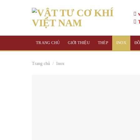
Skip
to
content
TRANG CHỦ
GIỚI THIỆU
THÉP
INOX
Đ
Trang chủ
/
Inox