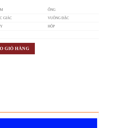
ẤM
ỐNG
C GIÁC
VUÔNG ĐẶC
ÂY
HỘP
O GIỎ HÀNG