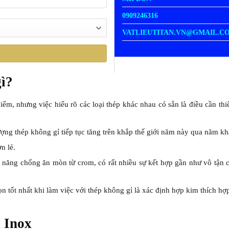
0909246316
VATLIEUTITAN.VN@GMAIL.C
ì?
m, nhưng việc hiểu rõ các loại thép khác nhau có sẵn là điều cần thi
lượng thép không gỉ tiếp tục tăng trên khắp thế giới năm này qua năm kh
n lẻ.
năng chống ăn mòn từ crom, có rất nhiều sự kết hợp gần như vô tận c
ọn tốt nhất khi làm việc với thép không gỉ là xác định hợp kim thích h
 Inox