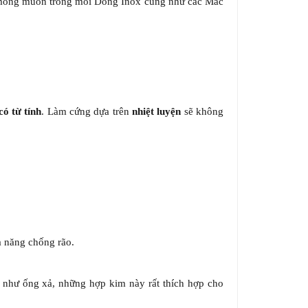
ạn mong muốn trong mỗi Dòng Inox cũng như các Mác
có từ tính
. Làm cứng dựa trên
nhiệt luyện
sẽ không
hả năng chống rão.
 như ống xả, những hợp kim này rất thích hợp cho