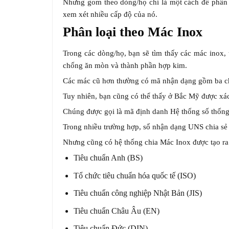
Nhưng gom theo dòng/họ chỉ là một cách để phân l
xem xét nhiều cấp độ của nó.
Phân loại theo Mác Inox
Trong các dòng/họ, bạn sẽ tìm thấy các mác inox,
chống ăn mòn và thành phần hợp kim.
Các mác cũ hơn thường có mã nhận dạng gồm ba chữ
Tuy nhiên, bạn cũng có thể thấy ở Bắc Mỹ được xá
Chúng được gọi là mã định danh Hệ thống số thống 
Trong nhiều trường hợp, số nhận dạng UNS chia sẻ
Nhưng cũng có hệ thống chia Mác Inox được tạo ra
Tiêu chuẩn Anh (BS)
Tổ chức tiêu chuẩn hóa quốc tế (ISO)
Tiêu chuẩn công nghiệp Nhật Bản (JIS)
Tiêu chuẩn Châu Âu (EN)
Tiêu chuẩn Đức (DIN)