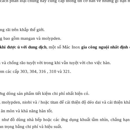
ững cách phân loại chung này cung cấp thông tin cơ bản về những gì b
g rãi trên khắp thế giới.
ũng bao gồm mangan và molypden.
 khi được ủ với dung dịch
, một số Mác Inox
gia công nguội nhất định 
à chống rão tuyệt vời trong khi vẫn tuyệt vời cho việc hàn.
ồm các cấp 303, 304, 316 , 310 và 321.
ng dòng sản phẩm tiết kiệm chi phí nhất hiện có.
 molypden, niobi và / hoặc titan để cải thiện độ dẻo dai và cải thiện k
 ăn mòn và khả năng hàn tốt.
n như đồ dùng nhà bếp hoặc các ứng dụng khuất tầm nhìn, chẳng hạn
 trọng bằng chi phí và hiệu suất.