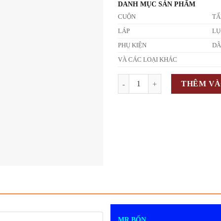
DANH MỤC SẢN PHẨM
CUỘN
T
LÁP
LỤ
PHỤ KIỆN
D
VÀ CÁC LOẠI KHÁC
Số lượng
THÊM VÀ
MR BỐN