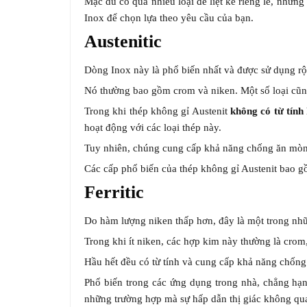
Mặc dù có quá nhiều loại để liệt kê riêng lẻ, nh
Inox để chọn lựa theo yêu cầu của bạn.
Austenitic
Dòng Inox này là phổ biến nhất và được sử dụng rộn
Nó thường bao gồm crom và niken. Một số loại c
Trong khi thép không gỉ Austenit
không có từ tính
hoạt động với các loại thép này.
Tuy nhiên, chúng cung cấp khả năng chống ăn mòn v
Các cấp phổ biến của thép không gỉ Austenit bao g
Ferritic
Do hàm lượng niken thấp hơn, đây là một trong nhữ
Trong khi ít niken, các hợp kim này thường là crom,
Hầu hết đều có từ tính và cung cấp khả năng chống
Phổ biến trong các ứng dụng trong nhà, chẳng hạ
những trường hợp mà sự hấp dẫn thị giác không quan