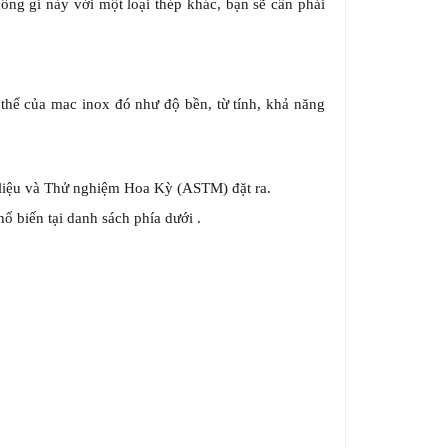
ng gỉ này với một loại thép khác, bạn sẽ cần phải
thể của mac inox đó như độ bền, từ tính, khả năng
 liệu và Thử nghiệm Hoa Kỳ (ASTM) đặt ra.
 biến tại danh sách phía dưới .