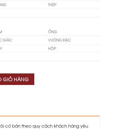
ỒNG
THÉP
M
ỐNG
C GIÁC
VUÔNG ĐẶC
Y
HỘP
O GIỎ HÀNG
 tôi có bán theo quy cách khách hàng yêu