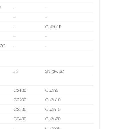
2
–
–
–
–
–
CuPb1P
–
–
7C
–
–
JIS
SN (Swiss)
C2100
CuZn5
1
C2200
CuZn10
2
C2300
CuZn15
3
C2400
CuZn20
–
CuZn28