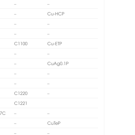
–
–
–
Cu-HCP
–
–
–
–
C1100
Cu-ETP
–
–
–
CuAg0.1P
–
–
–
–
C1220
–
C1221
7C
–
–
–
CuTeP
–
–