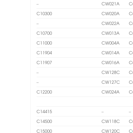
–
CW021A
C
C10300
CW020A
C
–
CW022A
C
C10700
CW013A
C
C11000
CW004A
C
C11904
CW014A
C
C11907
CW016A
C
–
CW128C
C
–
CW127C
C
C12200
CW024A
C
C14415
–
–
C14500
CW118C
C
C15000
CW120C
C