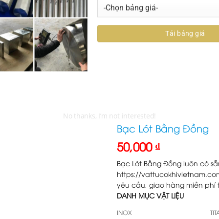
vattucokhivietnam.com@gmail.com
Tư vấn khách hàng: 0936.304.304
NG
NIKEN
NHÔM
TITAN
SẢN PHẨM KHÁC
TÀI LIỆU KỸ 
Bạc Lót Bằng Đồng
50,000
₫
Bạc Lót Bằng Đồng luôn có sẵ
https://vattucokhivietnam.c
yêu cầu, giao hàng miễn phí 
DANH MỤC VẬT LIỆU
INOX
TI