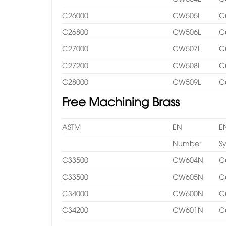
C26000
CW505L
C
C26800
CW506L
C
C27000
CW507L
C
C27200
CW508L
C
C28000
CW509L
C
Free Machining Brass
ASTM
EN
E
Number
S
C33500
CW604N
C
C33500
CW605N
C
C34000
CW600N
C
C34200
CW601N
C