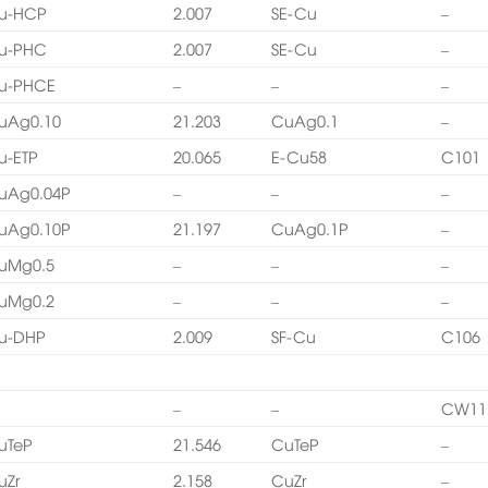
u-HCP
2.007
SE-Cu
–
u-PHC
2.007
SE-Cu
–
u-PHCE
–
–
–
uAg0.10
21.203
CuAg0.1
–
u-ETP
20.065
E-Cu58
C101
uAg0.04P
–
–
–
uAg0.10P
21.197
CuAg0.1P
–
uMg0.5
–
–
–
uMg0.2
–
–
–
u-DHP
2.009
SF-Cu
C106
–
–
CW11
uTeP
21.546
CuTeP
–
uZr
2.158
CuZr
–