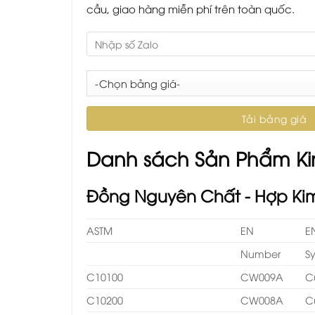
cầu, giao hàng miễn phí trên toàn quốc.
Danh sách Sản Phẩm K
Đồng Nguyên Chất - Hợp Ki
ASTM
EN
E
Number
S
C10100
CW009A
C
C10200
CW008A
C