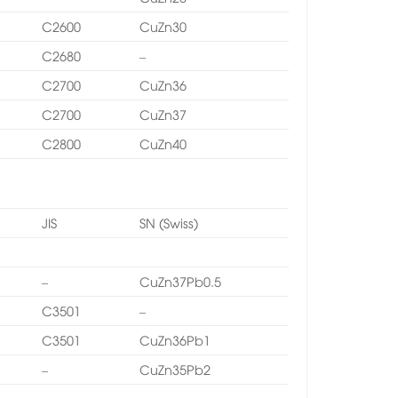
6
C2600
CuZn30
7
C2680
–
8
C2700
CuZn36
8
C2700
CuZn37
9
C2800
CuZn40
JIS
SN (Swiss)
–
CuZn37Pb0.5
1
C3501
–
8
C3501
CuZn36Pb1
1
–
CuZn35Pb2