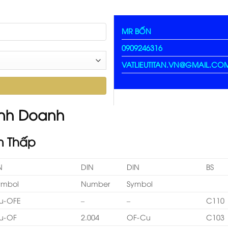
MR BỐN
0909246316
VATLIEUTITAN.VN@GMAIL.CO
inh Doanh
m Thấp
N
DIN
DIN
BS
ymbol
Number
Symbol
u-OFE
–
–
C110
u-OF
2.004
OF-Cu
C103