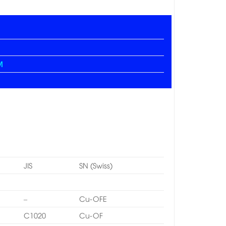
M
JIS
SN (Swiss)
–
Cu-OFE
C1020
Cu-OF