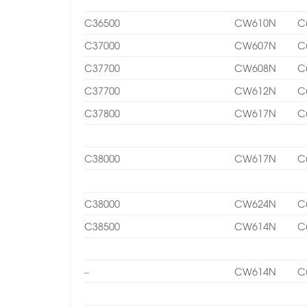
C36500
CW610N
C
C37000
CW607N
C
C37700
CW608N
C
C37700
CW612N
C
C37800
CW617N
C
C38000
CW617N
C
C38000
CW624N
C
C38500
CW614N
C
–
CW614N
C