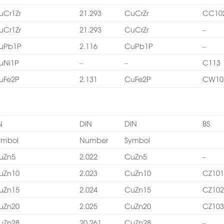
uCr1Zr
21.293
CuCrZr
CC10
uCr1Zr
21.293
CuCrZr
–
uPb1P
2.116
CuPb1P
–
uNi1P
–
–
C113
uFe2P
2.131
CuFe2P
CW10
N
DIN
DIN
BS
ymbol
Number
Symbol
uZn5
2.022
CuZn5
–
uZn10
2.023
CuZn10
CZ10
uZn15
2.024
CuZn15
CZ10
uZn20
2.025
CuZn20
CZ10
uZn28
20.261
CuZn28
–