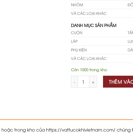
NHÔM
Đ
VÀ CÁC LOẠI KHÁC
DANH MỤC SẢN PHẨM
CUỘN
TẤ
LÁP
LỤ
PHỤ KIỆN
DÂ
VÀ CÁC LOẠI KHÁC
Còn 1000 trong kho
Số lượng
THÊM VÀ
g hoặc trong kho của https://vattucokhivietnam.com/ chúng