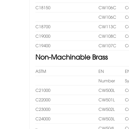
C18150
CW106C
C
CW106C
C
C18700
CW113C
C
C19000
CW108C
C
C19400
CW107C
C
Non-Machinable Brass
ASTM
EN
E
Number
S
C21000
CW500L
C
C22000
CW501L
C
C23000
CW502L
C
C24000
CW503L
C
–
CW504L
C