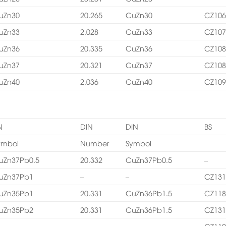
uZn30
20.265
CuZn30
CZ10
uZn33
2.028
CuZn33
CZ10
uZn36
20.335
CuZn36
CZ10
uZn37
20.321
CuZn37
CZ10
uZn40
2.036
CuZn40
CZ10
N
DIN
DIN
BS
ymbol
Number
Symbol
uZn37Pb0.5
20.332
CuZn37Pb0.5
–
uZn37Pb1
–
–
CZ13
uZn35Pb1
20.331
CuZn36Pb1.5
CZ11
uZn35Pb2
20.331
CuZn36Pb1.5
CZ13