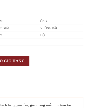
ẤM
ỐNG
C GIÁC
VUÔNG ĐẶC
ÂY
HỘP
O GIỎ HÀNG
khách hàng yêu cầu, giao hàng miễn phí trên toàn