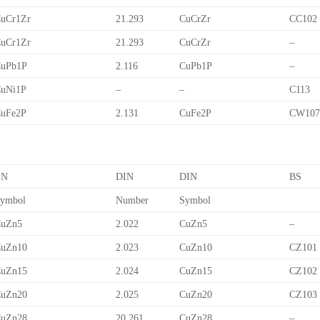
uCr1Zr
21.293
CuCrZr
CC102
uCr1Zr
21.293
CuCrZr
–
uPb1P
2.116
CuPb1P
–
uNi1P
–
–
C113
uFe2P
2.131
CuFe2P
CW10
EN
DIN
DIN
BS
ymbol
Number
Symbol
uZn5
2.022
CuZn5
–
uZn10
2.023
CuZn10
CZ101
uZn15
2.024
CuZn15
CZ102
uZn20
2.025
CuZn20
CZ103
uZn28
20.261
CuZn28
–