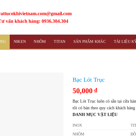
vattucokhivietnam.com@gmail.com
Tư vấn khách hàng: 0936.304.304
ỒNG
NIKEN
NHÔM
TITAN
SẢN PHẨM KHÁC
TÀI LIỆU 
Bạc Lót Trục
50,000
₫
Bạc Lót Trục luôn có sẵn tại cửa hà
tôi có bán theo quy cách khách hàng
DANH MỤC VẬT LIỆU
INOX
TI
NHÔM
Đ