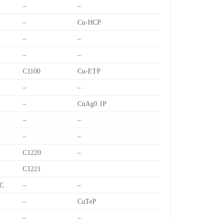
–
–
–
Cu-HCP
–
–
–
–
C1100
Cu-ETP
–
–
–
CuAg0.1P
–
–
–
–
C1220
–
C1221
C
–
–
–
CuTeP
–
–