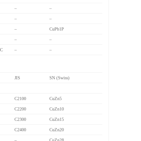
–
–
–
–
–
CuPb1P
–
–
7C
–
–
JIS
SN (Swiss)
C2100
CuZn5
C2200
CuZn10
C2300
CuZn15
C2400
CuZn20
–
CuZn28