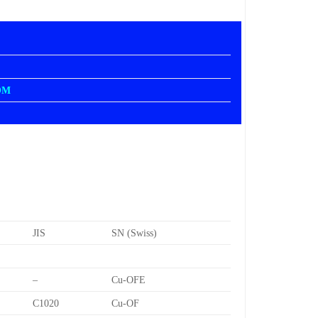
OM
JIS
SN (Swiss)
–
Cu-OFE
C1020
Cu-OF