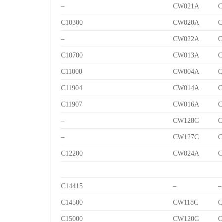
–
CW021A
C10300
CW020A
–
CW022A
C10700
CW013A
C
C11000
CW004A
C11904
CW014A
C
C11907
CW016A
C
–
CW128C
C
–
CW127C
C
C12200
CW024A
C14415
–
–
C14500
CW118C
C
C15000
CW120C
C