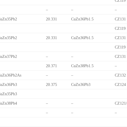
CZ119
–
–
–
uZn35Pb2
20.331
CuZn36Pb1.5
CZ131
CZ119
uZn35Pb2
20.331
CuZn36Pb1.5
CZ131
CZ119
uZn37Pb2
–
–
CZ131
20.371
CuZn38Pb1.5
–
uZn36Pb2As
–
–
CZ132
uZn36Pb3
20.375
CuZn36Pb3
CZ124
uZn35Pb3
uZn38Pb4
–
–
CZ121
–
–
–