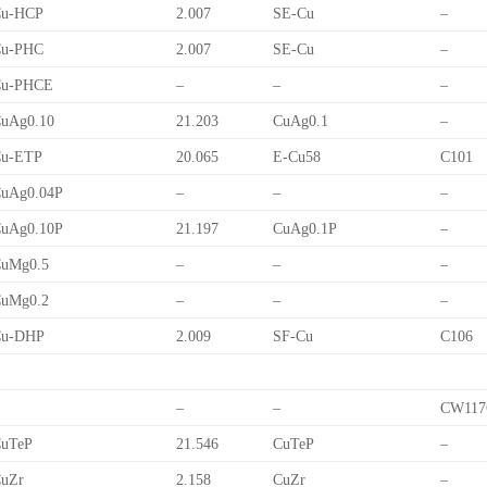
Cu-HCP
2.007
SE-Cu
–
Cu-PHC
2.007
SE-Cu
–
Cu-PHCE
–
–
–
uAg0.10
21.203
CuAg0.1
–
Cu-ETP
20.065
E-Cu58
C101
uAg0.04P
–
–
–
uAg0.10P
21.197
CuAg0.1P
–
uMg0.5
–
–
–
uMg0.2
–
–
–
Cu-DHP
2.009
SF-Cu
C106
–
–
CW117
uTeP
21.546
CuTeP
–
uZr
2.158
CuZr
–