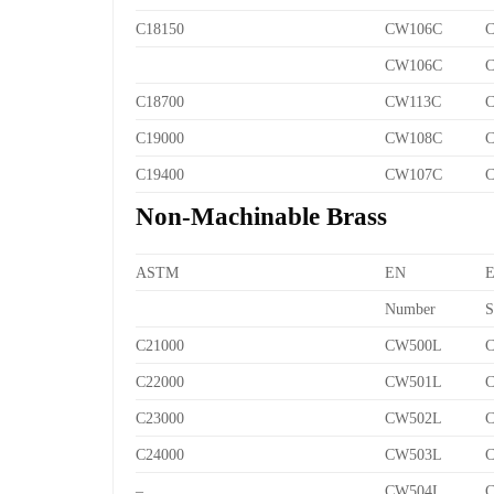
C18150
CW106C
C
CW106C
C
C18700
CW113C
C
C19000
CW108C
C
C19400
CW107C
C
Non-Machinable Brass
ASTM
EN
Number
S
C21000
CW500L
C
C22000
CW501L
C
C23000
CW502L
C
C24000
CW503L
C
–
CW504L
C