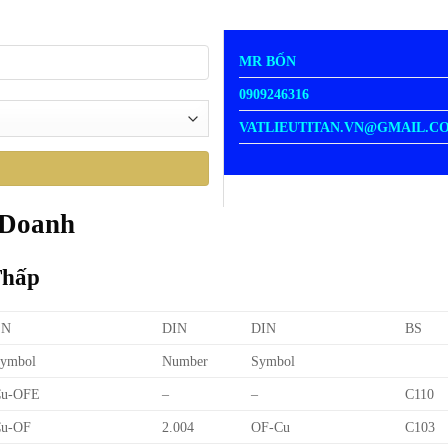
MR BỐN
0909246316
VATLIEUTITAN.VN@GMAIL.C
 Doanh
Thấp
EN
DIN
DIN
BS
ymbol
Number
Symbol
Cu-OFE
–
–
C110
u-OF
2.004
OF-Cu
C103