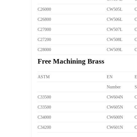
C26000
CW505L
C
C26800
CW506L
C
C27000
CW507L
C
C27200
CW508L
C
C28000
CW509L
C
Free Machining Brass
ASTM
EN
Number
S
C33500
CW604N
C
C33500
CW605N
C
C34000
CW600N
C
C34200
CW601N
C