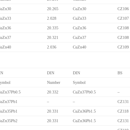
uZn30
20.265
CuZn30
CZ106
uZn33
2.028
CuZn33
CZ107
uZn36
20.335
CuZn36
CZ108
uZn37
20.321
CuZn37
CZ108
uZn40
2.036
CuZn40
CZ109
EN
DIN
DIN
BS
ymbol
Number
Symbol
uZn37Pb0.5
20.332
CuZn37Pb0.5
–
uZn37Pb1
–
–
CZ131
uZn35Pb1
20.331
CuZn36Pb1.5
CZ118
uZn35Pb2
20.331
CuZn36Pb1.5
CZ131