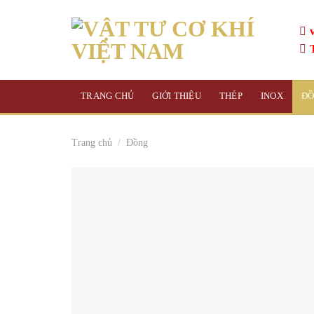
Skip
to
content
TRANG CHỦ
GIỚI THIỆU
THÉP
INOX
Đ
Trang chủ
/
Đồng