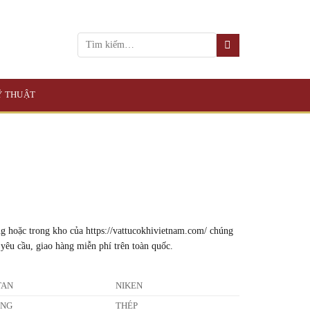
KỸ THUẬT
ng hoặc trong kho của https://vattucokhivietnam.com/ chúng
 yêu cầu, giao hàng miễn phí trên toàn quốc.
TAN
NIKEN
ỒNG
THÉP