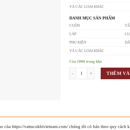
VÀ CÁC LOẠI KHÁC
DANH MỤC SẢN PHẨM
CUỘN
T
LÁP
LỤ
PHỤ KIỆN
D
VÀ CÁC LOẠI KHÁC
Còn 1000 trong kho
Số lượng
THÊM VÀ
ho của https://vattucokhivietnam.com/ chúng tôi có bán theo quy cách 