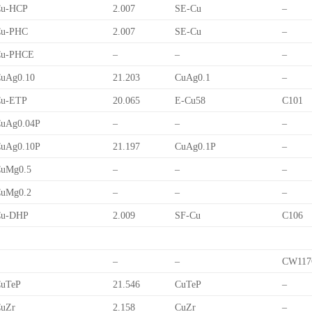
Cu-HCP
2.007
SE-Cu
–
Cu-PHC
2.007
SE-Cu
–
Cu-PHCE
–
–
–
uAg0.10
21.203
CuAg0.1
–
Cu-ETP
20.065
E-Cu58
C101
uAg0.04P
–
–
–
uAg0.10P
21.197
CuAg0.1P
–
uMg0.5
–
–
–
uMg0.2
–
–
–
Cu-DHP
2.009
SF-Cu
C106
–
–
CW117
uTeP
21.546
CuTeP
–
uZr
2.158
CuZr
–