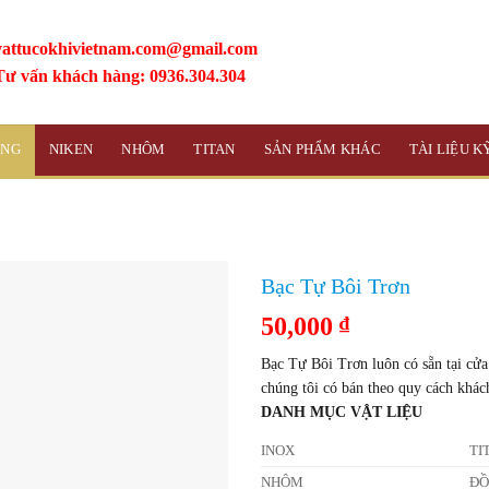
vattucokhivietnam.com@gmail.com
Tư vấn khách hàng: 0936.304.304
ỒNG
NIKEN
NHÔM
TITAN
SẢN PHẨM KHÁC
TÀI LIỆU 
Bạc Tự Bôi Trơn
50,000
₫
Bạc Tự Bôi Trơn luôn có sẵn tại cửa
chúng tôi có bán theo quy cách khác
DANH MỤC VẬT LIỆU
INOX
TI
NHÔM
Đ