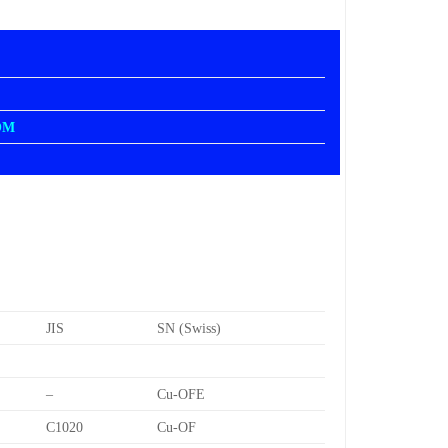
OM
JIS
SN (Swiss)
–
Cu-OFE
C1020
Cu-OF