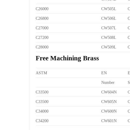
C26000
CW505L
C
C26800
CW506L
C
C27000
CW507L
C
C27200
CW508L
C
C28000
CW509L
C
Free Machining Brass
ASTM
EN
Number
S
C33500
CW604N
C
C33500
CW605N
C
C34000
CW600N
C
C34200
CW601N
C