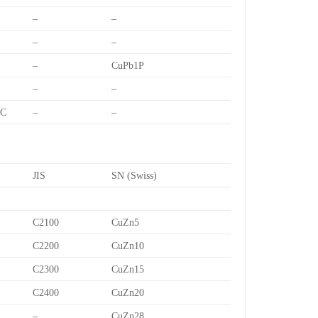
–
–
–
–
–
CuPb1P
–
–
7C
–
–
JIS
SN (Swiss)
C2100
CuZn5
C2200
CuZn10
C2300
CuZn15
C2400
CuZn20
–
CuZn28