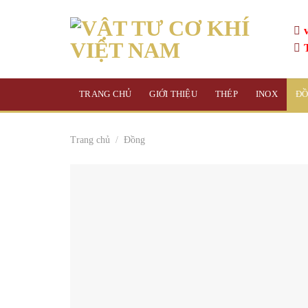
Skip
to
content
TRANG CHỦ
GIỚI THIỆU
THÉP
INOX
Đ
Trang chủ
/
Đồng