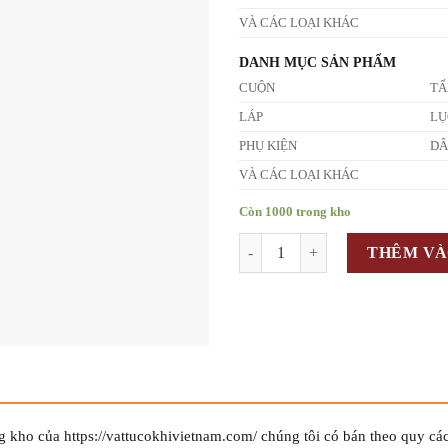
VÀ CÁC LOẠI KHÁC
DANH MỤC SẢN PHẨM
CUỘN
T
LÁP
LỤ
PHỤ KIỆN
D
VÀ CÁC LOẠI KHÁC
Còn 1000 trong kho
Số lượng
THÊM VÀ
g kho của https://vattucokhivietnam.com/ chúng tôi có bán theo quy cá