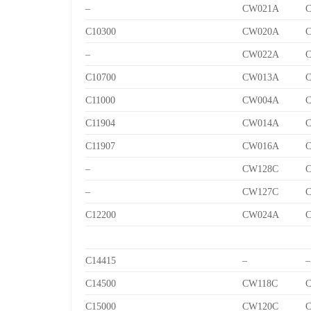
–
CW021A
C10300
CW020A
–
CW022A
C10700
CW013A
C
C11000
CW004A
C11904
CW014A
C
C11907
CW016A
C
–
CW128C
C
–
CW127C
C
C12200
CW024A
C14415
–
–
C14500
CW118C
C
C15000
CW120C
C