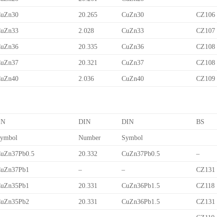
uZn30
20.265
CuZn30
CZ106
uZn33
2.028
CuZn33
CZ107
uZn36
20.335
CuZn36
CZ108
uZn37
20.321
CuZn37
CZ108
uZn40
2.036
CuZn40
CZ109
EN
DIN
DIN
BS
ymbol
Number
Symbol
uZn37Pb0.5
20.332
CuZn37Pb0.5
–
uZn37Pb1
–
–
CZ131
uZn35Pb1
20.331
CuZn36Pb1.5
CZ118
uZn35Pb2
20.331
CuZn36Pb1.5
CZ131