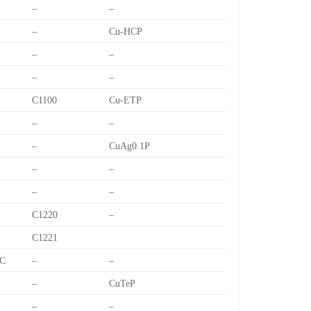
–
–
–
Cu-HCP
–
–
–
–
C1100
Cu-ETP
–
–
–
CuAg0.1P
–
–
–
–
C1220
–
C1221
C
–
–
–
CuTeP
–
–