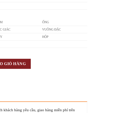
ẤM
ỐNG
C GIÁC
VUÔNG ĐẶC
ÂY
HỘP
O GIỎ HÀNG
ch khách hàng yêu cầu, giao hàng miễn phí trên