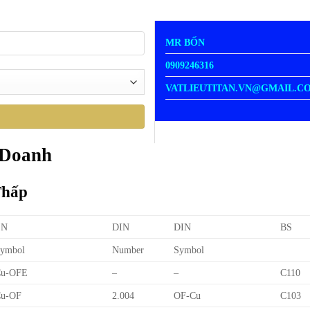
MR BỐN
0909246316
VATLIEUTITAN.VN@GMAIL.C
 Doanh
Thấp
EN
DIN
DIN
BS
ymbol
Number
Symbol
Cu-OFE
–
–
C110
u-OF
2.004
OF-Cu
C103