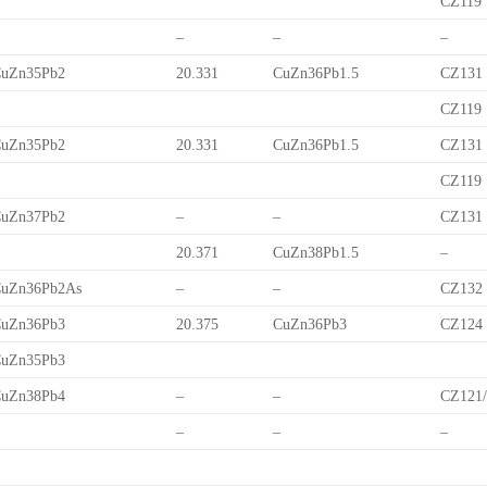
CZ119
–
–
–
uZn35Pb2
20.331
CuZn36Pb1.5
CZ131
CZ119
uZn35Pb2
20.331
CuZn36Pb1.5
CZ131
CZ119
uZn37Pb2
–
–
CZ131
20.371
CuZn38Pb1.5
–
uZn36Pb2As
–
–
CZ132
uZn36Pb3
20.375
CuZn36Pb3
CZ124
uZn35Pb3
uZn38Pb4
–
–
CZ121
–
–
–