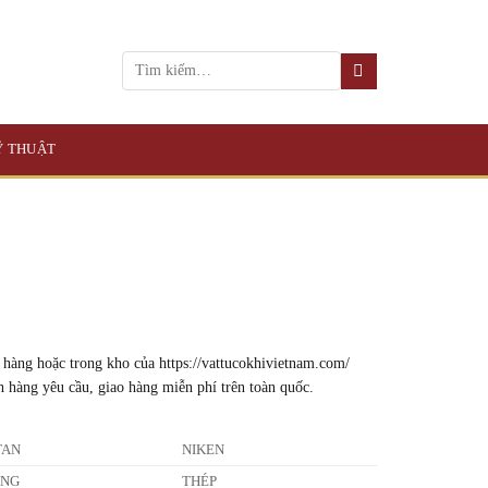
KỸ THUẬT
 hàng hoặc trong kho của https://vattucokhivietnam.com/
h hàng yêu cầu, giao hàng miễn phí trên toàn quốc.
TAN
NIKEN
ỒNG
THÉP