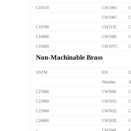
C18150
CW106C
C
CW106C
C
C18700
CW113C
C
C19000
CW108C
C
C19400
CW107C
C
Non-Machinable Brass
ASTM
EN
Number
S
C21000
CW500L
C
C22000
CW501L
C
C23000
CW502L
C
C24000
CW503L
C
–
CW504L
C