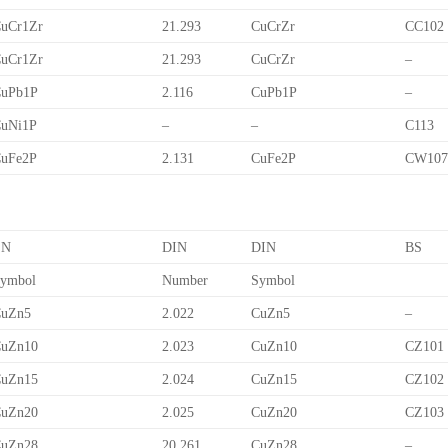
uCr1Zr
21.293
CuCrZr
CC102
uCr1Zr
21.293
CuCrZr
–
uPb1P
2.116
CuPb1P
–
uNi1P
–
–
C113
uFe2P
2.131
CuFe2P
CW10
EN
DIN
DIN
BS
ymbol
Number
Symbol
uZn5
2.022
CuZn5
–
uZn10
2.023
CuZn10
CZ101
uZn15
2.024
CuZn15
CZ102
uZn20
2.025
CuZn20
CZ103
uZn28
20.261
CuZn28
–