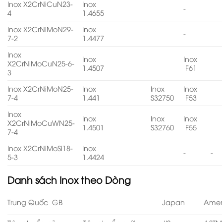
Inox X2CrNiCuN23-
Inox
-
4
1.4655
Inox X2CrNiMoN29-
Inox
-
7-2
1.4477
Inox
Inox
Inox
X2CrNiMoCuN25-6-
1.4507
F61
3
Inox X2CrNiMoN25-
Inox
Inox
Inox
7-4
1.441
S32750
F53
Inox
Inox
Inox
Inox
X2CrNiMoCuWN25-
1.4501
S32760
F55
7-4
Inox X2CrNiMoSi18-
Inox
-
-
5-3
1.4424
Danh sách
Inox theo Dòng
Trung Quốc GB
Japan
Amer