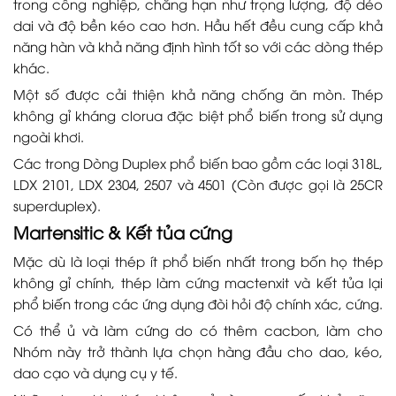
trong công nghiệp, chẳng hạn như trọng lượng, độ dẻo
dai và độ bền kéo cao hơn. Hầu hết đều cung cấp khả
năng hàn và khả năng định hình tốt so với các dòng thép
khác.
Một số được cải thiện khả năng chống ăn mòn. Thép
không gỉ kháng clorua đặc biệt phổ biến trong sử dụng
ngoài khơi.
Các trong Dòng Duplex phổ biến bao gồm các loại 318L,
LDX 2101, LDX 2304, 2507 và 4501 (Còn được gọi là 25CR
superduplex).
Martensitic & Kết tủa cứng
Mặc dù là loại thép ít phổ biến nhất trong bốn họ thép
không gỉ chính, thép làm cứng mactenxit và kết tủa lại
phổ biến trong các ứng dụng đòi hỏi độ chính xác, cứng.
Có thể ủ và làm cứng do có thêm cacbon, làm cho
Nhóm này trở thành lựa chọn hàng đầu cho dao, kéo,
dao cạo và dụng cụ y tế.