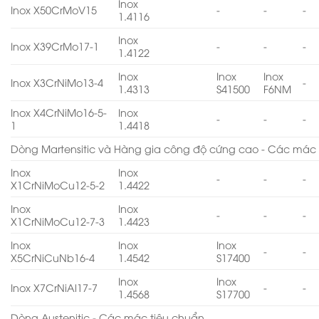
Inox
Inox X50CrMoV15
-
-
-
1.4116
Inox
Inox X39CrMo17-1
-
-
-
1.4122
Inox
Inox
Inox
Inox X3CrNiMo13-4
-
1.4313
S41500
F6NM
Inox X4CrNiMo16-5-
Inox
-
-
-
1
1.4418
Dòng Martensitic và Hàng gia công độ cứng cao - Các mác 
Inox
Inox
-
-
-
X1CrNiMoCu12-5-2
1.4422
Inox
Inox
-
-
-
X1CrNiMoCu12-7-3
1.4423
Inox
Inox
Inox
-
-
X5CrNiCuNb16-4
1.4542
S17400
Inox
Inox
Inox X7CrNiAl17-7
-
-
1.4568
S17700
Dòng Austenitic - Các mác tiêu chuẩn