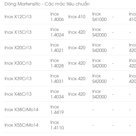
Dòng Martensitic - Các mác tiêu chuẩn
Inox
Inox
Ino
Inox X12Cr13
Inox 410
-
1.4006
S41000
41
Inox
Inox
Inox X15Cr13
Inox 420
-
-
1.4024
S42000
Inox
Inox
Ino
Inox X20Cr13
Inox 420
-
1.4021
S42000
42
Inox
Inox
Ino
Inox X30Cr13
Inox 420
-
1.4028
S42000
42
Inox
Inox
Ino
Inox X39Cr13
Inox 420
-
1.4031
S42000
42
Inox
Inox
Inox X46Cr13
Inox 420
-
-
1.4034
S42000
Inox
Inox X38CrMo14
-
-
-
1.4419
Inox
Inox X55CrMo14
-
-
-
1.4110