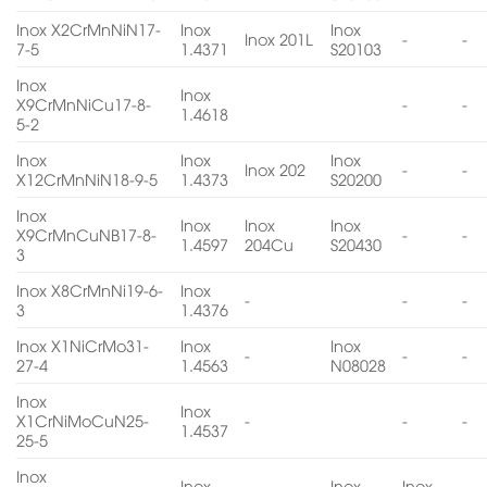
Inox X2CrMnNiN17-
Inox
Inox
Inox 201L
-
-
7-5
1.4371
S20103
Inox
Inox
X9CrMnNiCu17-8-
-
-
1.4618
5-2
Inox
Inox
Inox
Inox 202
-
-
X12CrMnNiN18-9-5
1.4373
S20200
Inox
Inox
Inox
Inox
X9CrMnCuNB17-8-
-
-
1.4597
204Cu
S20430
3
Inox X8CrMnNi19-6-
Inox
-
-
-
3
1.4376
Inox X1NiCrMo31-
Inox
Inox
-
-
-
27-4
1.4563
N08028
Inox
Inox
X1CrNiMoCuN25-
-
-
-
1.4537
25-5
Inox
Inox
Inox
Inox