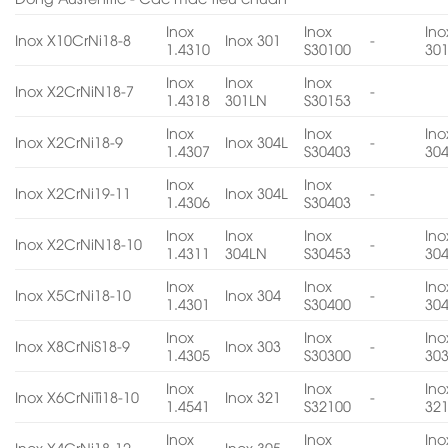
Inox
Inox
Ino
Inox X10CrNi18-8
Inox 301
-
1.4310
S30100
30
Inox
Inox
Inox
Inox X2CrNiN18-7
-
1.4318
301LN
S30153
Inox
Inox
Ino
Inox X2CrNi18-9
Inox 304L
-
1.4307
S30403
30
Inox
Inox
Inox X2CrNi19-11
Inox 304L
-
1.4306
S30403
Inox
Inox
Inox
Ino
Inox X2CrNiN18-10
-
1.4311
304LN
S30453
30
Inox
Inox
Ino
Inox X5CrNi18-10
Inox 304
-
1.4301
S30400
30
Inox
Inox
Ino
Inox X8CrNiS18-9
Inox 303
-
1.4305
S30300
30
Inox
Inox
Ino
Inox X6CrNiTi18-10
Inox 321
-
1.4541
S32100
32
Inox
Inox
Ino
Inox X4CrNi18-12
Inox 305
-