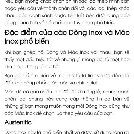
Nếu bạn không chắc chắn chính xác loại thép mình cần
hoặc yêu cầu về thành phần đối với các loại thép khác
nhau, các danh sách được liên kết bên dưới cung cấp
bảng phân tích về hầu hết các tùy chọn phổ biến:
Đặc điểm của các Dòng Inox và Mác
Inox phổ biến
Khi bạn ghép nối Dòng và Mác Inox với nhau, bạn sẽ
thấy một dấu hiệu tốt về những gì mong đợi từ một hợp
kim thép không gỉ cụ thể.
Bạn có thể tìm hiểu về mọi thứ từ từ tính và độ dẻo dai
đến khả năng chống ăn mòn và chịu nhiệt.
Mặc dù có quá nhiều loại để liệt kê riêng lẻ, những cách
phân loại chung này cung cấp thông tin cơ bản về
những gì bạn mong muốn trong mỗi Dòng Inox cũng như
các Mác Inox để chọn lựa theo yêu cầu của bạn.
Austenitic
Dòng Inox này là phổ biến nhất và được sử dụng rộng rãi