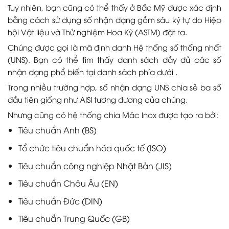
Tuy nhiên, bạn cũng có thể thấy ở Bắc Mỹ được xác định
bằng cách sử dụng số nhận dạng gồm sáu ký tự do Hiệp
hội Vật liệu và Thử nghiệm Hoa Kỳ (ASTM) đặt ra.
Chúng được gọi là mã định danh Hệ thống số thống nhất
(UNS). Bạn có thể tìm thấy danh sách đầy đủ các số
nhận dạng phổ biến tại danh sách phía dưới .
Trong nhiều trường hợp, số nhận dạng UNS chia sẻ ba số
đầu tiên giống như AISI tương đương của chúng.
Nhưng cũng có hệ thống chia Mác Inox được tạo ra bởi:
Tiêu chuẩn Anh (BS)
Tổ chức tiêu chuẩn hóa quốc tế (ISO)
Tiêu chuẩn công nghiệp Nhật Bản (JIS)
Tiêu chuẩn Châu Âu (EN)
Tiêu chuẩn Đức (DIN)
Tiêu chuẩn Trung Quốc (GB)