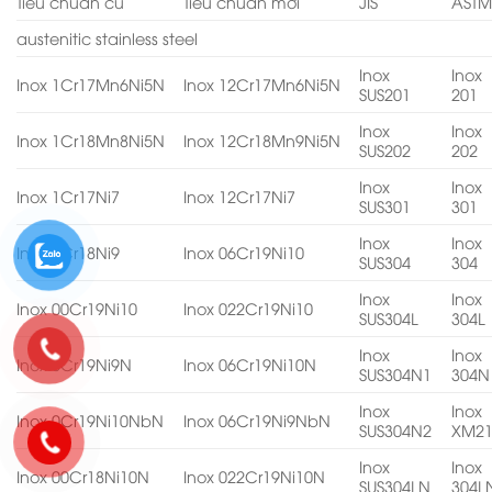
Tiêu chuẩn cũ
Tiêu chuẩn mới
JIS
AST
austenitic stainless steel
Inox
Inox
Inox 1Cr17Mn6Ni5N
Inox 12Cr17Mn6Ni5N
SUS201
201
Inox
Inox
Inox 1Cr18Mn8Ni5N
Inox 12Cr18Mn9Ni5N
SUS202
202
Inox
Inox
Inox 1Cr17Ni7
Inox 12Cr17Ni7
SUS301
301
Inox
Inox
Inox 0Cr18Ni9
Inox 06Cr19Ni10
SUS304
304
Inox
Inox
Inox 00Cr19Ni10
Inox 022Cr19Ni10
SUS304L
304L
Inox
Inox
Inox 0Cr19Ni9N
Inox 06Cr19Ni10N
SUS304N1
304N
Inox
Inox
Inox 0Cr19Ni10NbN
Inox 06Cr19Ni9NbN
SUS304N2
XM2
Inox
Inox
Inox 00Cr18Ni10N
Inox 022Cr19Ni10N
SUS304LN
304L