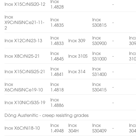
Inox
Inox X15CrNiSi20-12
-
1.4828
Inox
Inox
Inox
X9CrNiSiNCe21-11-
-
1.4835
S30815
2
Inox
Inox
Ino
Inox X12CrNi23-13
Inox 309
-
1.4833
S30900
30
Inox
Inox
Ino
Inox X8CrNi25-21
Inox 310S
-
1.4845
S31000
31
Inox
Inox
Inox X15CrNiSi25-21
Inox 314
-
1.4841
S31400
Inox
Inox
Inox
-
X6CrNiSiNCe19-10
1.4818
S30415
Inox
Inox X10NiCrSi35-19
-
1.4886
Dòng Austenitic - creep resisting grades
Inox
Inox
Inox
Ino
Inox X6CrNi18-10
-
1.4948
304H
S30409
30