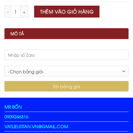
Số lượng
THÊM VÀO GIỎ HÀNG
MÔ TẢ
MR BỐN
0909246316
VATLIEUTITAN.VN@GMAIL.COM