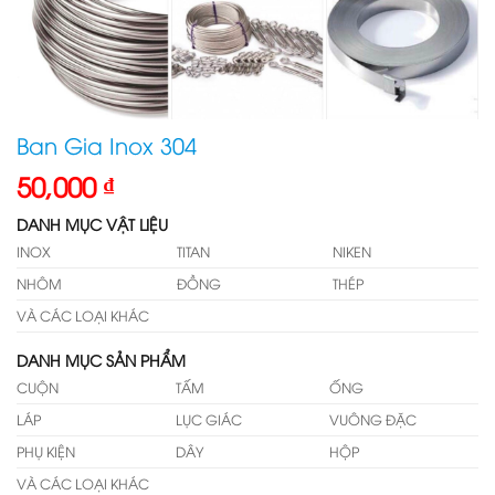
Ban Gia Inox 304
50,000
₫
DANH MỤC VẬT LIỆU
INOX
TITAN
NIKEN
NHÔM
ĐỒNG
THÉP
VÀ CÁC LOẠI KHÁC
DANH MỤC SẢN PHẨM
CUỘN
TẤM
ỐNG
LÁP
LỤC GIÁC
VUÔNG ĐẶC
PHỤ KIỆN
DÂY
HỘP
VÀ CÁC LOẠI KHÁC