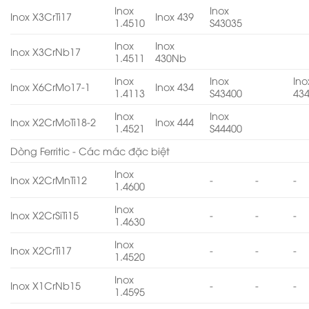
Inox
Inox
Inox X3CrTi17
Inox 439
1.4510
S43035
Inox
Inox
Inox X3CrNb17
1.4511
430Nb
Inox
Inox
Ino
Inox X6CrMo17-1
Inox 434
1.4113
S43400
43
Inox
Inox
Inox X2CrMoTi18-2
Inox 444
1.4521
S44400
Dòng Ferritic - Các mác đặc biệt
Inox
Inox X2CrMnTi12
-
-
-
1.4600
Inox
Inox X2CrSiTi15
-
-
-
1.4630
Inox
Inox X2CrTi17
-
-
-
1.4520
Inox
Inox X1CrNb15
-
-
-
1.4595