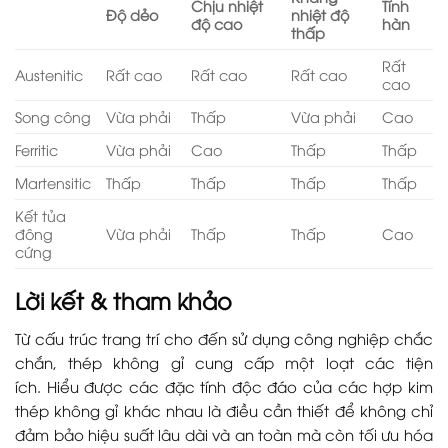
Chịu nhiệt
Tính
Độ dẻo
nhiệt độ
độ cao
hàn
thấp
Rất
Austenitic
Rất cao
Rất cao
Rất cao
cao
Song công
Vừa phải
Thấp
Vừa phải
Cao
Ferritic
Vừa phải
Cao
Thấp
Thấp
Martensitic
Thấp
Thấp
Thấp
Thấp
Kết tủa
đông
Vừa phải
Thấp
Thấp
Cao
cứng
Lời kết & tham khảo
Từ cấu trúc trang trí cho đến sử dụng công nghiệp chắc
chắn, thép không gỉ cung cấp một loạt các tiện
ích. Hiểu được các đặc tính độc đáo của các hợp kim
thép không gỉ khác nhau là điều cần thiết để không chỉ
đảm bảo hiệu suất lâu dài và an toàn mà còn tối ưu hóa