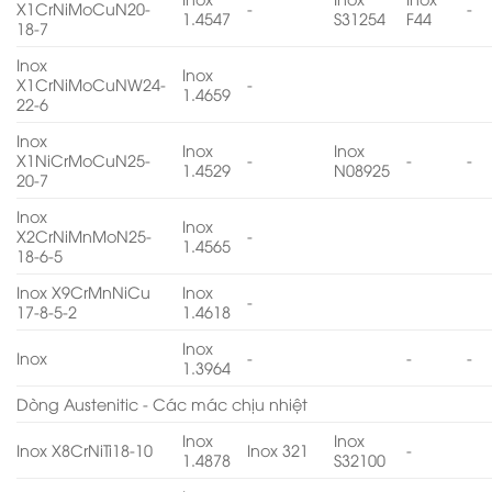
X1CrNiMoCuN20-
-
-
1.4547
S31254
F44
18-7
Inox
Inox
X1CrNiMoCuNW24-
-
1.4659
22-6
Inox
Inox
Inox
X1NiCrMoCuN25-
-
-
-
1.4529
N08925
20-7
Inox
Inox
X2CrNiMnMoN25-
-
1.4565
18-6-5
Inox X9CrMnNiCu
Inox
-
17-8-5-2
1.4618
Inox
Inox
-
-
-
1.3964
Dòng Austenitic - Các mác chịu nhiệt
Inox
Inox
Inox X8CrNiTi18-10
Inox 321
-
1.4878
S32100