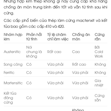
Những hợp kim thép không gỉ này cung cấp khả năng
chống ăn mòn trung bình đến tốt và vẫn từ tính sau khi
cứng.
Các cấp phổ biến của thép làm cứng mactenxit và kết
tủa bao gồm các cấp 410 và 420.
Nhóm hợp
Phản hồi
Tỷ lệ chăm
Chống ăn
Cứng
kim
từ tính
chỉ làm việc
mòn
rắn
Nói
Bởi
Austenitic
chung là
Rất cao
Cao
Cold
không
Work
Song công
Có
Vừa phải
Rất cao
Không
Ferritic
Có
Vừa phải
Vừa phải
Không
Gia
Martensitic
Có
Vừa phải
Vừa phải
nhiệt
Kết tủa
Cứng
đông
Có
Vừa phải
Vừa phải
sẵn
cứng
Kháng