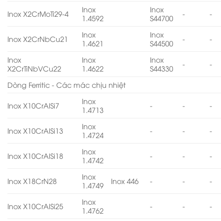
Inox
Inox
Inox X2CrMoTi29-4
-
-
1.4592
S44700
Inox
Inox
Inox X2CrNbCu21
-
-
1.4621
S44500
Inox
Inox
Inox
-
-
X2CrTiNbVCu22
1.4622
S44330
Dòng Ferritic - Các mác chịu nhiệt
Inox
Inox X10CrAlSi7
-
-
-
1.4713
Inox
Inox X10CrAlSi13
-
-
-
1.4724
Inox
Inox X10CrAlSi18
-
-
-
1.4742
Inox
Inox X18CrN28
Inox 446
-
-
-
1.4749
Inox
Inox X10CrAlSi25
-
-
-
1.4762