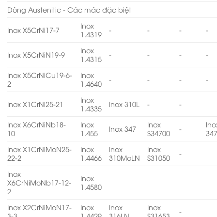
Dòng Austenitic - Các mác đặc biệt
Inox
Inox X5CrNi17-7
-
-
-
-
1.4319
Inox
Inox X5CrNiN19-9
-
-
-
-
1.4315
Inox X5CrNiCu19-6-
Inox
-
-
-
-
2
1.4640
Inox
Inox X1CrNi25-21
Inox 310L
-
-
1.4335
Inox X6CrNiNb18-
Inox
Inox
Ino
Inox 347
-
10
1.455
S34700
34
Inox X1CrNiMoN25-
Inox
Inox
Inox
-
22-2
1.4466
310MoLN
S31050
Inox
Inox
X6CrNiMoNb17-12-
1.4580
2
Inox X2CrNiMoN17-
Inox
Inox
Inox
-
3-3
1.4429
316LN
S31653