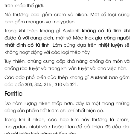
trên khắp thế giới.
Nó thường bao gồm crom và niken. Một số loại cũng
bao gồm mangan và molypden.
Trong khi thép không gỉ Austenit
không có từ tính khi
được ủ với dung dịch
, một số Mác Inox
gia công nguội
nhất định có từ tính
. Làm cứng dựa trên
nhiệt luyện
sẽ
không hoạt động với các loại thép này.
Tuy nhiên, chúng cung cấp khả năng chống ăn mòn và
chống rão tuyệt vời trong khi vẫn tuyệt vời cho việc hàn.
Các cấp phổ biến của thép không gỉ Austenit bao gồm
các cấp 303, 304, 316 , 310 và 321.
Ferritic
Do hàm lượng niken thấp hơn, đây là một trong những
dòng sản phẩm tiết kiệm chi phí nhất hiện có.
Trong khi ít niken, các hợp kim này thường là crom,
molypden, niobi và / hoặc titan để cải thiện độ dẻo dai
và cải thiện khả năng chống rão.