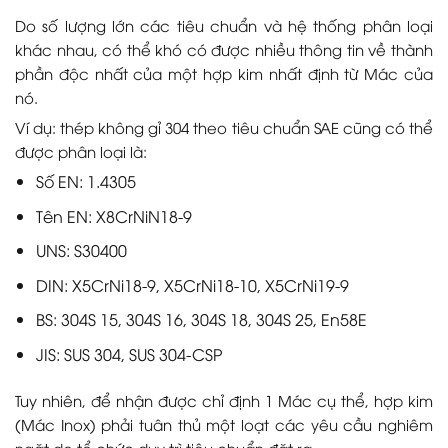
Do số lượng lớn các tiêu chuẩn và hệ thống phân loại
khác nhau, có thể khó có được nhiều thông tin về thành
phần độc nhất của một hợp kim nhất định từ Mác của
nó.
Ví dụ: thép không gỉ 304 theo tiêu chuẩn SAE cũng có thể
được phân loại là:
Số EN: 1.4305
Tên EN: X8CrNiN18-9
UNS: S30400
DIN: X5CrNi18-9, X5CrNi18-10, X5CrNi19-9
BS: 304S 15, 304S 16, 304S 18, 304S 25, En58E
JIS: SUS 304, SUS 304-CSP
Tuy nhiên, để nhận được chỉ định 1 Mác cụ thể, hợp kim
(Mác Inox) phải tuân thủ một loạt các yêu cầu nghiêm
ngặt do tổ chức duy trì tiêu chuẩn đặt ra.