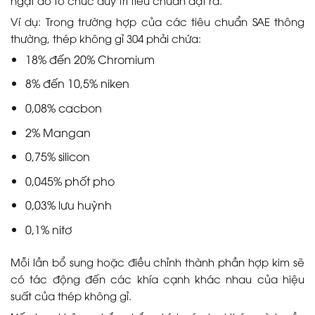
Ví dụ: Trong trường hợp của các tiêu chuẩn SAE thông
thường, thép không gỉ 304 phải chứa:
18% đến 20% Chromium
8% đến 10,5% niken
0,08% cacbon
2% Mangan
0,75% silicon
0,045% phốt pho
0,03% lưu huỳnh
0,1% nitơ
Mỗi lần bổ sung hoặc điều chỉnh thành phần hợp kim sẽ
có tác động đến các khía cạnh khác nhau của hiệu
suất của thép không gỉ.