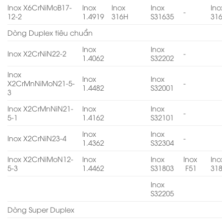
Inox X6CrNiMoB17-
Inox
Inox
Inox
Ino
-
12-2
1.4919
316H
S31635
31
Dòng Duplex tiêu chuẩn
Inox
Inox
Inox X2CrNiN22-2
-
1.4062
S32202
Inox
Inox
Inox
X2CrMnNiMoN21-5-
-
1.4482
S32001
3
Inox X2CrMnNiN21-
Inox
Inox
-
5-1
1.4162
S32101
Inox
Inox
Inox X2CrNiN23-4
-
1.4362
S32304
Inox X2CrNiMoN12-
Inox
Inox
Inox
Ino
5-3
1.4462
S31803
F51
31
Inox
S32205
Dòng Super Duplex