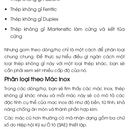
Thép không gỉ Ferritic
Thép không gỉ Duplex
Thép không gỉ Martensitic làm cứng và kết tủa
cứng
Nhưng gom theo dòng/họ chỉ là một cách để phân loại
chung chung. Để thực sự hiểu điều gì ngăn cách một
loại thép không gỉ này với một loại thép khác, bạn sẽ
cần phải xem xét nhiều cấp độ của nó.
Phân loại theo Mác Inox
Trong các dòng/họ, bạn sẽ tìm thấy các mác inox, thép
không gỉ khác nhau và mỗi mác này sẽ có mô tả các
đặc tính cụ thể của mac inox đó như độ bền, từ tính, khả
năng chống ăn mòn và thành phần hợp kim.
Các mác cũ hơn thường có mã nhận dạng gồm ba chữ
số do Hiệp hội Kỹ sư Ô tô (SAE) thiết lập.