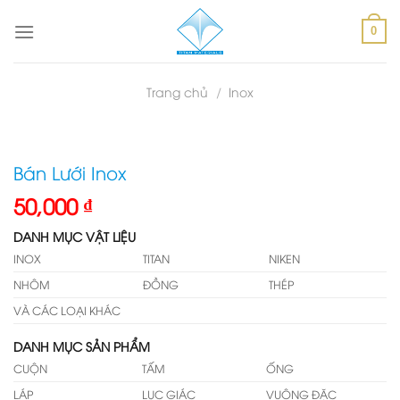
Skip
to
0
content
Trang chủ
/
Inox
Bán Lưới Inox
50,000
₫
DANH MỤC VẬT LIỆU
INOX
TITAN
NIKEN
NHÔM
ĐỒNG
THÉP
VÀ CÁC LOẠI KHÁC
DANH MỤC SẢN PHẨM
CUỘN
TẤM
ỐNG
LÁP
LỤC GIÁC
VUÔNG ĐẶC