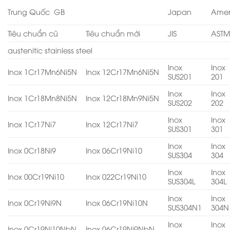
Trung Quốc GB
Japan
Amer
Tiêu chuẩn cũ
Tiêu chuẩn mới
JIS
AST
austenitic stainless steel
Inox
Inox
Inox 1Cr17Mn6Ni5N
Inox 12Cr17Mn6Ni5N
SUS201
201
Inox
Inox
Inox 1Cr18Mn8Ni5N
Inox 12Cr18Mn9Ni5N
SUS202
202
Inox
Inox
Inox 1Cr17Ni7
Inox 12Cr17Ni7
SUS301
301
Inox
Inox
Inox 0Cr18Ni9
Inox 06Cr19Ni10
SUS304
304
Inox
Inox
Inox 00Cr19Ni10
Inox 022Cr19Ni10
SUS304L
304L
Inox
Inox
Inox 0Cr19Ni9N
Inox 06Cr19Ni10N
SUS304N1
304N
Inox
Inox
Inox 0Cr19Ni10NbN
Inox 06Cr19Ni9NbN