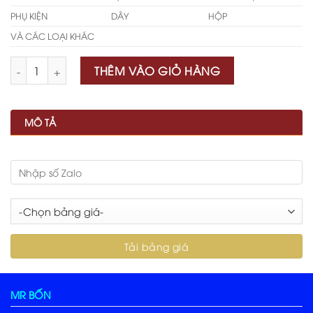
PHỤ KIỆN
DÂY
HỘP
VÀ CÁC LOẠI KHÁC
Số lượng
THÊM VÀO GIỎ HÀNG
MÔ TẢ
MR BỐN