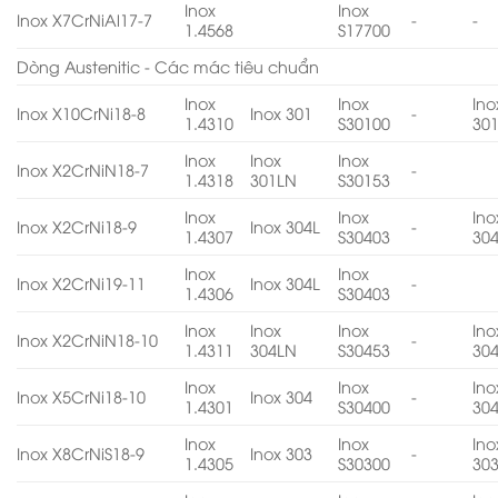
Inox
Inox
Inox X7CrNiAl17-7
-
-
1.4568
S17700
Dòng Austenitic - Các mác tiêu chuẩn
Inox
Inox
Ino
Inox X10CrNi18-8
Inox 301
-
1.4310
S30100
30
Inox
Inox
Inox
Inox X2CrNiN18-7
-
1.4318
301LN
S30153
Inox
Inox
Ino
Inox X2CrNi18-9
Inox 304L
-
1.4307
S30403
30
Inox
Inox
Inox X2CrNi19-11
Inox 304L
-
1.4306
S30403
Inox
Inox
Inox
Ino
Inox X2CrNiN18-10
-
1.4311
304LN
S30453
30
Inox
Inox
Ino
Inox X5CrNi18-10
Inox 304
-
1.4301
S30400
30
Inox
Inox
Ino
Inox X8CrNiS18-9
Inox 303
-
1.4305
S30300
30