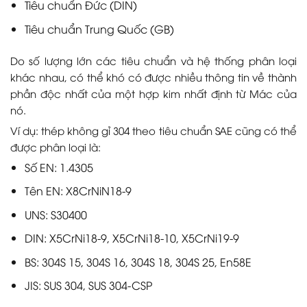
Tiêu chuẩn Đức (DIN)
Tiêu chuẩn Trung Quốc (GB)
Do số lượng lớn các tiêu chuẩn và hệ thống phân loại
khác nhau, có thể khó có được nhiều thông tin về thành
phần độc nhất của một hợp kim nhất định từ Mác của
nó.
Ví dụ: thép không gỉ 304 theo tiêu chuẩn SAE cũng có thể
được phân loại là:
Số EN: 1.4305
Tên EN: X8CrNiN18-9
UNS: S30400
DIN: X5CrNi18-9, X5CrNi18-10, X5CrNi19-9
BS: 304S 15, 304S 16, 304S 18, 304S 25, En58E
JIS: SUS 304, SUS 304-CSP