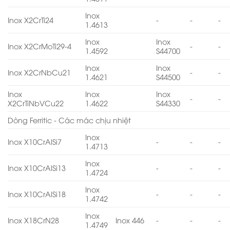
Inox
Inox X2CrTi24
-
-
-
1.4613
Inox
Inox
Inox X2CrMoTi29-4
-
-
1.4592
S44700
Inox
Inox
Inox X2CrNbCu21
-
-
1.4621
S44500
Inox
Inox
Inox
-
-
X2CrTiNbVCu22
1.4622
S44330
Dòng Ferritic - Các mác chịu nhiệt
Inox
Inox X10CrAlSi7
-
-
-
1.4713
Inox
Inox X10CrAlSi13
-
-
-
1.4724
Inox
Inox X10CrAlSi18
-
-
-
1.4742
Inox
Inox X18CrN28
Inox 446
-
-
-
1.4749