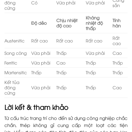
đông
Có
Vừa phải
Vừa phải
sẵn
cứng
Kháng
Chịu nhiệt
Tính
Độ dẻo
nhiệt độ
độ cao
hàn
thấp
Rất
Austenitic
Rất cao
Rất cao
Rất cao
cao
Song công
Vừa phải
Thấp
Vừa phải
Cao
Ferritic
Vừa phải
Cao
Thấp
Thấp
Martensitic
Thấp
Thấp
Thấp
Thấp
Kết tủa
đông
Vừa phải
Thấp
Thấp
Cao
cứng
Lời kết & tham khảo
Từ cấu trúc trang trí cho đến sử dụng công nghiệp chắc
chắn, thép không gỉ cung cấp một loạt các tiện
ích. Hiểu được các đặc tính độc đáo của các hợp kim