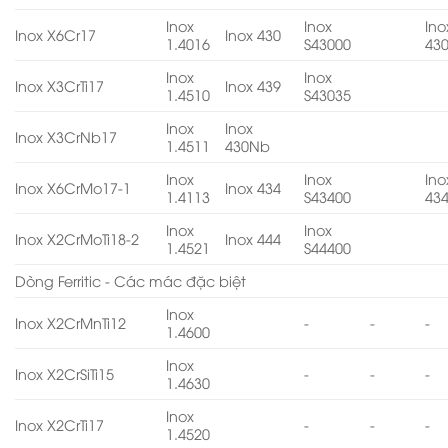
Inox
Inox
Ino
Inox X6Cr17
Inox 430
1.4016
S43000
43
Inox
Inox
Inox X3CrTi17
Inox 439
1.4510
S43035
Inox
Inox
Inox X3CrNb17
1.4511
430Nb
Inox
Inox
Ino
Inox X6CrMo17-1
Inox 434
1.4113
S43400
43
Inox
Inox
Inox X2CrMoTi18-2
Inox 444
1.4521
S44400
Dòng Ferritic - Các mác đặc biệt
Inox
Inox X2CrMnTi12
-
-
-
1.4600
Inox
Inox X2CrSiTi15
-
-
-
1.4630
Inox
Inox X2CrTi17
-
-
-
1.4520