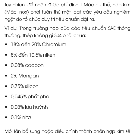
Tuy nhiên, để nhận được chỉ định 1 Mác cụ thể, hợp kim
(Mác Inox) phải tuân thủ một loạt các yêu cầu nghiêm
ngặt do tổ chức duy trì tiêu chuẩn đặt ra.
Ví dụ: Trong trường hợp của các tiêu chuẩn SAE thông
thường, thép không gỉ 304 phải chứa:
18% đến 20% Chromium
8% đến 10,5% niken
0,08% cacbon
2% Mangan
0,75% silicon
0,045% phốt pho
0,03% lưu huỳnh
0,1% nitơ
Mỗi lần bổ sung hoặc điều chỉnh thành phần hợp kim sẽ