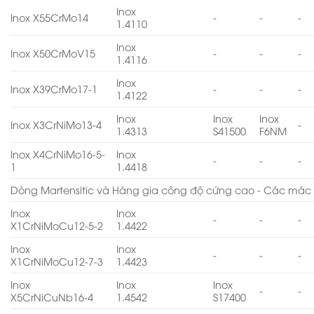
Inox
Inox X55CrMo14
-
-
-
1.4110
Inox
Inox X50CrMoV15
-
-
-
1.4116
Inox
Inox X39CrMo17-1
-
-
-
1.4122
Inox
Inox
Inox
Inox X3CrNiMo13-4
-
1.4313
S41500
F6NM
Inox X4CrNiMo16-5-
Inox
-
-
-
1
1.4418
Dòng Martensitic và Hàng gia công độ cứng cao - Các mác 
Inox
Inox
-
-
-
X1CrNiMoCu12-5-2
1.4422
Inox
Inox
-
-
-
X1CrNiMoCu12-7-3
1.4423
Inox
Inox
Inox
-
-
X5CrNiCuNb16-4
1.4542
S17400