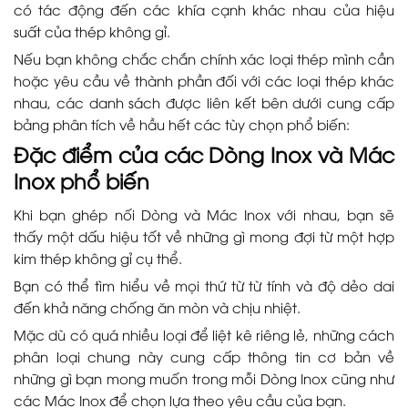
có tác động đến các khía cạnh khác nhau của hiệu
suất của thép không gỉ.
Nếu bạn không chắc chắn chính xác loại thép mình cần
hoặc yêu cầu về thành phần đối với các loại thép khác
nhau, các danh sách được liên kết bên dưới cung cấp
bảng phân tích về hầu hết các tùy chọn phổ biến:
Đặc điểm của các Dòng Inox và Mác
Inox phổ biến
Khi bạn ghép nối Dòng và Mác Inox với nhau, bạn sẽ
thấy một dấu hiệu tốt về những gì mong đợi từ một hợp
kim thép không gỉ cụ thể.
Bạn có thể tìm hiểu về mọi thứ từ từ tính và độ dẻo dai
đến khả năng chống ăn mòn và chịu nhiệt.
Mặc dù có quá nhiều loại để liệt kê riêng lẻ, những cách
phân loại chung này cung cấp thông tin cơ bản về
những gì bạn mong muốn trong mỗi Dòng Inox cũng như
các Mác Inox để chọn lựa theo yêu cầu của bạn.