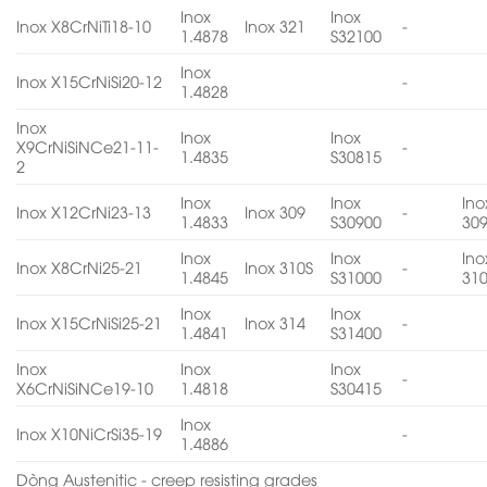
Inox
Inox
Inox X8CrNiTi18-10
Inox 321
-
1.4878
S32100
Inox
Inox X15CrNiSi20-12
-
1.4828
Inox
Inox
Inox
X9CrNiSiNCe21-11-
-
1.4835
S30815
2
Inox
Inox
Ino
Inox X12CrNi23-13
Inox 309
-
1.4833
S30900
30
Inox
Inox
Ino
Inox X8CrNi25-21
Inox 310S
-
1.4845
S31000
31
Inox
Inox
Inox X15CrNiSi25-21
Inox 314
-
1.4841
S31400
Inox
Inox
Inox
-
X6CrNiSiNCe19-10
1.4818
S30415
Inox
Inox X10NiCrSi35-19
-
1.4886
Dòng Austenitic - creep resisting grades