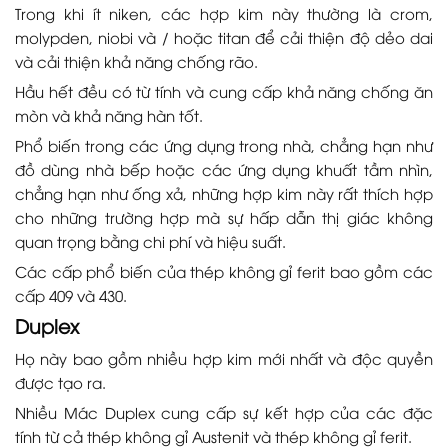
Trong khi ít niken, các hợp kim này thường là crom,
molypden, niobi và / hoặc titan để cải thiện độ dẻo dai
và cải thiện khả năng chống rão.
Hầu hết đều có từ tính và cung cấp khả năng chống ăn
mòn và khả năng hàn tốt.
Phổ biến trong các ứng dụng trong nhà, chẳng hạn như
đồ dùng nhà bếp hoặc các ứng dụng khuất tầm nhìn,
chẳng hạn như ống xả, những hợp kim này rất thích hợp
cho những trường hợp mà sự hấp dẫn thị giác không
quan trọng bằng chi phí và hiệu suất.
Các cấp phổ biến của thép không gỉ ferit bao gồm các
cấp 409 và 430.
Duplex
Họ này bao gồm nhiều hợp kim mới nhất và độc quyền
được tạo ra.
Nhiều Mác Duplex cung cấp sự kết hợp của các đặc
tính từ cả thép không gỉ Austenit và thép không gỉ ferit.