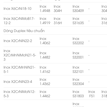
Inox
Inox
Inox
Ino
Inox X6CrNi18-10
-
1.4948
304H
S30409
30
Inox X6CrNiMoB17-
Inox
Inox
Inox
Ino
-
12-2
1.4919
316H
S31635
31
Dòng Duplex tiêu chuẩn
Inox
Inox
Inox X2CrNiN22-2
-
1.4062
S32202
Inox
Inox
Inox
X2CrMnNiMoN21-5-
-
1.4482
S32001
3
Inox X2CrMnNiN21-
Inox
Inox
-
5-1
1.4162
S32101
Inox
Inox
Inox X2CrNiN23-4
-
1.4362
S32304
Inox X2CrNiMoN12-
Inox
Inox
Inox
Ino
5-3
1.4462
S31803
F51
31
Inox