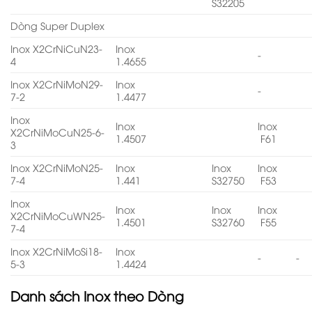
S32205
Dòng Super Duplex
Inox X2CrNiCuN23-
Inox
-
4
1.4655
Inox X2CrNiMoN29-
Inox
-
7-2
1.4477
Inox
Inox
Inox
X2CrNiMoCuN25-6-
1.4507
F61
3
Inox X2CrNiMoN25-
Inox
Inox
Inox
7-4
1.441
S32750
F53
Inox
Inox
Inox
Inox
X2CrNiMoCuWN25-
1.4501
S32760
F55
7-4
Inox X2CrNiMoSi18-
Inox
-
-
5-3
1.4424
Danh sách
Inox theo Dòng