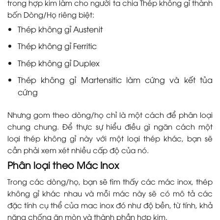
trong hợp kim làm cho người ta chia Thép không gỉ thành
bốn Dòng/Họ riêng biệt:
Thép không gỉ Austenit
Thép không gỉ Ferritic
Thép không gỉ Duplex
Thép không gỉ Martensitic làm cứng và kết tủa
cứng
Nhưng gom theo dòng/họ chỉ là một cách để phân loại
chung chung. Để thực sự hiểu điều gì ngăn cách một
loại thép không gỉ này với một loại thép khác, bạn sẽ
cần phải xem xét nhiều cấp độ của nó.
Phân loại theo Mác Inox
Trong các dòng/họ, bạn sẽ tìm thấy các mác inox, thép
không gỉ khác nhau và mỗi mác này sẽ có mô tả các
đặc tính cụ thể của mac inox đó như độ bền, từ tính, khả
năng chống ăn mòn và thành phần hợp kim.