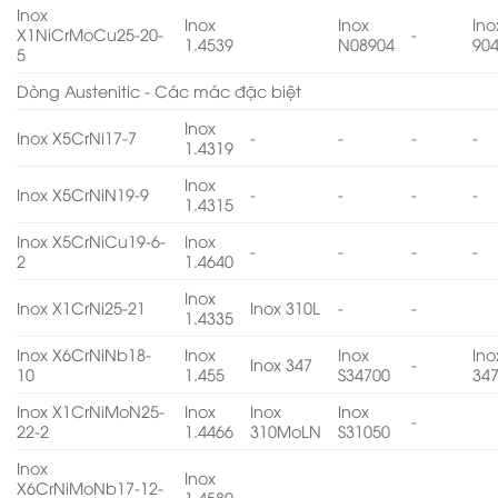
Inox
Inox
Inox
Ino
X1NiCrMoCu25-20-
-
1.4539
N08904
90
5
Dòng Austenitic - Các mác đặc biệt
Inox
Inox X5CrNi17-7
-
-
-
-
1.4319
Inox
Inox X5CrNiN19-9
-
-
-
-
1.4315
Inox X5CrNiCu19-6-
Inox
-
-
-
-
2
1.4640
Inox
Inox X1CrNi25-21
Inox 310L
-
-
1.4335
Inox X6CrNiNb18-
Inox
Inox
Ino
Inox 347
-
10
1.455
S34700
34
Inox X1CrNiMoN25-
Inox
Inox
Inox
-
22-2
1.4466
310MoLN
S31050
Inox
Inox
X6CrNiMoNb17-12-
1.4580