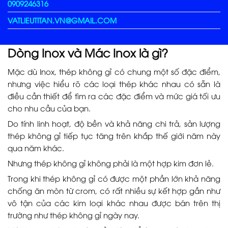
0909246316
VATLIEUTITAN.VN@GMAIL.COM
Dòng Inox và Mác Inox là gì?
Mặc dù Inox, thép không gỉ có chung một số đặc điểm,
nhưng việc hiểu rõ các loại thép khác nhau có sẵn là
điều cần thiết để tìm ra các đặc điểm và mức giá tối ưu
cho nhu cầu của bạn.
Do tính linh hoạt, độ bền và khả năng chi trả, sản lượng
thép không gỉ tiếp tục tăng trên khắp thế giới năm này
qua năm khác.
Nhưng thép không gỉ không phải là một hợp kim đơn lẻ.
Trong khi thép không gỉ có được một phần lớn khả năng
chống ăn mòn từ crom, có rất nhiều sự kết hợp gần như
vô tận của các kim loại khác nhau được bán trên thị
trường như thép không gỉ ngày nay.