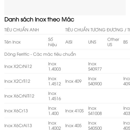
Danh sách Inox theo Mác
TIÊU CHUẨN ANH
TIÊU CHUẨN TƯƠNG ĐƯƠNG / T
Số
Other
Tên Inox
AISI
UNS
BS
hiệu
US
Dòng Ferritic - Các mác tiêu chuẩn
Inox
Inox
Inox X2CrNi12
1.4003
S40977
Inox
Inox
Ino
Inox X2CrTi12
Inox 409
1.4512
S40900
40
Inox
Inox X6CrNiTi12
1.4516
Inox
Inox
Ino
Inox X6Cr13
Inox 410S
1.400
S41008
40
Inox
Inox
Ino
Inox X6CrAl13
Inox 405
1.4002
S40500
40