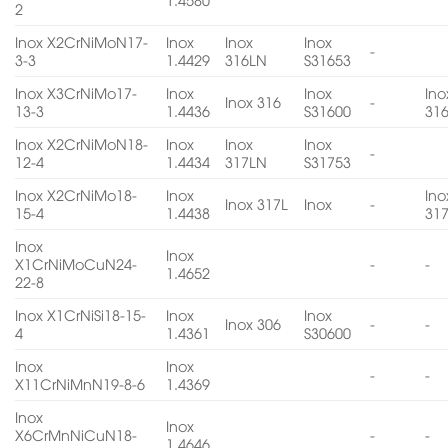
2
Inox X2CrNiMoN17-
Inox
Inox
Inox
-
3-3
1.4429
316LN
S31653
Inox X3CrNiMo17-
Inox
Inox
Ino
Inox 316
-
13-3
1.4436
S31600
31
Inox X2CrNiMoN18-
Inox
Inox
Inox
-
12-4
1.4434
317LN
S31753
Inox X2CrNiMo18-
Inox
Ino
Inox 317L
Inox
-
15-4
1.4438
31
Inox
Inox
X1CrNiMoCuN24-
-
-
1.4652
22-8
Inox X1CrNiSi18-15-
Inox
Inox
Inox 306
-
-
4
1.4361
S30600
Inox
Inox
-
-
X11CrNiMnN19-8-6
1.4369
Inox
Inox
X6CrMnNiCuN18-
-
-
1.4646