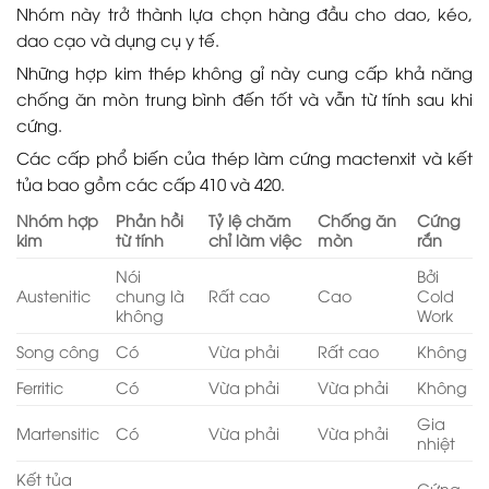
Nhóm này trở thành lựa chọn hàng đầu cho dao, kéo,
dao cạo và dụng cụ y tế.
Những hợp kim thép không gỉ này cung cấp khả năng
chống ăn mòn trung bình đến tốt và vẫn từ tính sau khi
cứng.
Các cấp phổ biến của thép làm cứng mactenxit và kết
tủa bao gồm các cấp 410 và 420.
Nhóm hợp
Phản hồi
Tỷ lệ chăm
Chống ăn
Cứng
kim
từ tính
chỉ làm việc
mòn
rắn
Nói
Bởi
Austenitic
chung là
Rất cao
Cao
Cold
không
Work
Song công
Có
Vừa phải
Rất cao
Không
Ferritic
Có
Vừa phải
Vừa phải
Không
Gia
Martensitic
Có
Vừa phải
Vừa phải
nhiệt
Kết tủa
Cứng