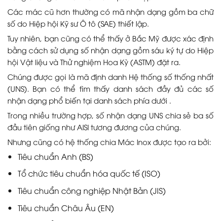
Các mác cũ hơn thường có mã nhận dạng gồm ba chữ
số do Hiệp hội Kỹ sư Ô tô (SAE) thiết lập.
Tuy nhiên, bạn cũng có thể thấy ở Bắc Mỹ được xác định
bằng cách sử dụng số nhận dạng gồm sáu ký tự do Hiệp
hội Vật liệu và Thử nghiệm Hoa Kỳ (ASTM) đặt ra.
Chúng được gọi là mã định danh Hệ thống số thống nhất
(UNS). Bạn có thể tìm thấy danh sách đầy đủ các số
nhận dạng phổ biến tại danh sách phía dưới .
Trong nhiều trường hợp, số nhận dạng UNS chia sẻ ba số
đầu tiên giống như AISI tương đương của chúng.
Nhưng cũng có hệ thống chia Mác Inox được tạo ra bởi:
Tiêu chuẩn Anh (BS)
Tổ chức tiêu chuẩn hóa quốc tế (ISO)
Tiêu chuẩn công nghiệp Nhật Bản (JIS)
Tiêu chuẩn Châu Âu (EN)