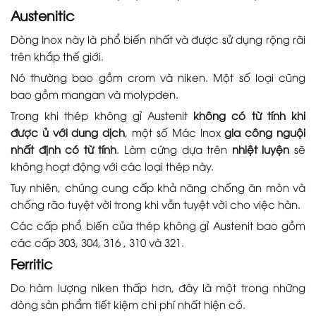
Austenitic
Dòng Inox này là phổ biến nhất và được sử dụng rộng rãi
trên khắp thế giới.
Nó thường bao gồm crom và niken. Một số loại cũng
bao gồm mangan và molypden.
Trong khi thép không gỉ Austenit
không có từ tính khi
được ủ với dung dịch
, một số Mác Inox
gia công nguội
nhất định có từ tính
. Làm cứng dựa trên
nhiệt luyện
sẽ
không hoạt động với các loại thép này.
Tuy nhiên, chúng cung cấp khả năng chống ăn mòn và
chống rão tuyệt vời trong khi vẫn tuyệt vời cho việc hàn.
Các cấp phổ biến của thép không gỉ Austenit bao gồm
các cấp 303, 304, 316 , 310 và 321.
Ferritic
Do hàm lượng niken thấp hơn, đây là một trong những
dòng sản phẩm tiết kiệm chi phí nhất hiện có.