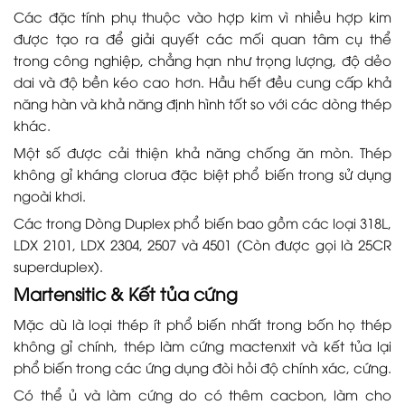
Các đặc tính phụ thuộc vào hợp kim vì nhiều hợp kim
được tạo ra để giải quyết các mối quan tâm cụ thể
trong công nghiệp, chẳng hạn như trọng lượng, độ dẻo
dai và độ bền kéo cao hơn. Hầu hết đều cung cấp khả
năng hàn và khả năng định hình tốt so với các dòng thép
khác.
Một số được cải thiện khả năng chống ăn mòn. Thép
không gỉ kháng clorua đặc biệt phổ biến trong sử dụng
ngoài khơi.
Các trong Dòng Duplex phổ biến bao gồm các loại 318L,
LDX 2101, LDX 2304, 2507 và 4501 (Còn được gọi là 25CR
superduplex).
Martensitic & Kết tủa cứng
Mặc dù là loại thép ít phổ biến nhất trong bốn họ thép
không gỉ chính, thép làm cứng mactenxit và kết tủa lại
phổ biến trong các ứng dụng đòi hỏi độ chính xác, cứng.
Có thể ủ và làm cứng do có thêm cacbon, làm cho