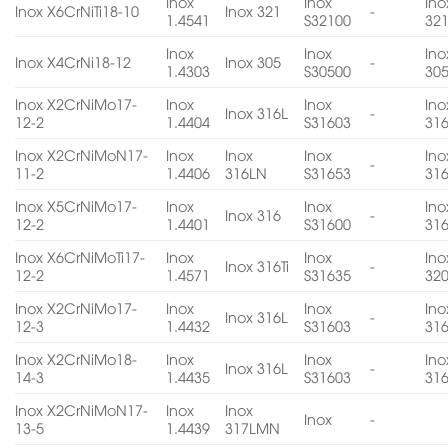
Inox
Inox
Ino
Inox X6CrNiTi18-10
Inox 321
-
1.4541
S32100
32
Inox
Inox
Ino
Inox X4CrNi18-12
Inox 305
-
1.4303
S30500
30
Inox X2CrNiMo17-
Inox
Inox
Ino
Inox 316L
-
12-2
1.4404
S31603
31
Inox X2CrNiMoN17-
Inox
Inox
Inox
Ino
-
11-2
1.4406
316LN
S31653
31
Inox X5CrNiMo17-
Inox
Inox
Ino
Inox 316
-
12-2
1.4401
S31600
31
Inox X6CrNiMoTi17-
Inox
Inox
Ino
Inox 316Ti
-
12-2
1.4571
S31635
32
Inox X2CrNiMo17-
Inox
Inox
Ino
Inox 316L
-
12-3
1.4432
S31603
31
Inox X2CrNiMo18-
Inox
Inox
Ino
Inox 316L
-
14-3
1.4435
S31603
31
Inox X2CrNiMoN17-
Inox
Inox
Inox
-
13-5
1.4439
317LMN