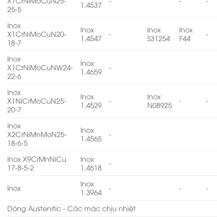
X1CrNiMoCuN25-
-
-
-
1.4537
25-5
Inox
Inox
Inox
Inox
X1CrNiMoCuN20-
-
-
1.4547
S31254
F44
18-7
Inox
Inox
X1CrNiMoCuNW24-
-
1.4659
22-6
Inox
Inox
Inox
X1NiCrMoCuN25-
-
-
-
1.4529
N08925
20-7
Inox
Inox
X2CrNiMnMoN25-
-
1.4565
18-6-5
Inox X9CrMnNiCu
Inox
-
17-8-5-2
1.4618
Inox
Inox
-
-
-
1.3964
Dòng Austenitic - Các mác chịu nhiệt