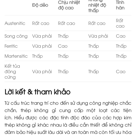
Chịu nhiệt
Tính
Độ dẻo
nhiệt độ
độ cao
hàn
thấp
Rất
Austenitic
Rất cao
Rất cao
Rất cao
cao
Song công
Vừa phải
Thấp
Vừa phải
Cao
Ferritic
Vừa phải
Cao
Thấp
Thấp
Martensitic
Thấp
Thấp
Thấp
Thấp
Kết tủa
đông
Vừa phải
Thấp
Thấp
Cao
cứng
Lời kết & tham khảo
Từ cấu trúc trang trí cho đến sử dụng công nghiệp chắc
chắn, thép không gỉ cung cấp một loạt các tiện
ích. Hiểu được các đặc tính độc đáo của các hợp kim
thép không gỉ khác nhau là điều cần thiết để không chỉ
đảm bảo hiệu suất lâu dài và an toàn mà còn tối ưu hóa