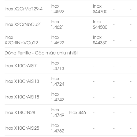
Inox
Inox
Inox X2CrMoTi29-4
-
-
1.4592
S44700
Inox
Inox
Inox X2CrNbCu21
-
-
1.4621
S44500
Inox
Inox
Inox
-
-
X2CrTiNbVCu22
1.4622
S44330
Dòng Ferritic - Các mác chịu nhiệt
Inox
Inox X10CrAlSi7
-
-
-
1.4713
Inox
Inox X10CrAlSi13
-
-
-
1.4724
Inox
Inox X10CrAlSi18
-
-
-
1.4742
Inox
Inox X18CrN28
Inox 446
-
-
-
1.4749
Inox
Inox X10CrAlSi25
-
-
-
1.4762