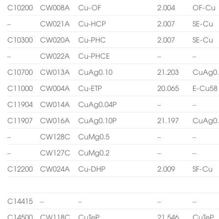
C10200
CW008A
Cu-OF
2.004
OF-Cu
–
CW021A
Cu-HCP
2.007
SE-Cu
C10300
CW020A
Cu-PHC
2.007
SE-Cu
–
CW022A
Cu-PHCE
–
–
C10700
CW013A
CuAg0.10
21.203
CuAg0.
C11000
CW004A
Cu-ETP
20.065
E-Cu58
C11904
CW014A
CuAg0.04P
–
–
C11907
CW016A
CuAg0.10P
21.197
CuAg0.
–
CW128C
CuMg0.5
–
–
–
CW127C
CuMg0.2
–
–
C12200
CW024A
Cu-DHP
2.009
SF-Cu
C14415
–
–
–
–
C14500
CW118C
CuTeP
21.546
CuTeP