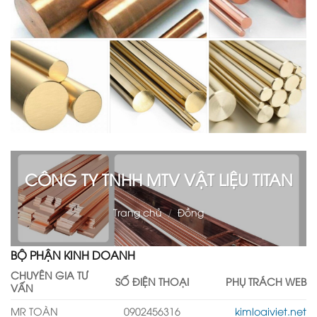
CÔNG TY TNHH MTV VẬT LIỆU TITAN
Trang chủ
/
Đồng
BỘ PHẬN KINH DOANH
CHUYÊN GIA TƯ
SỐ ĐIỆN THOẠI
PHỤ TRÁCH WEB
VẤN
MR TOÀN
0902456316
kimloaiviet.net