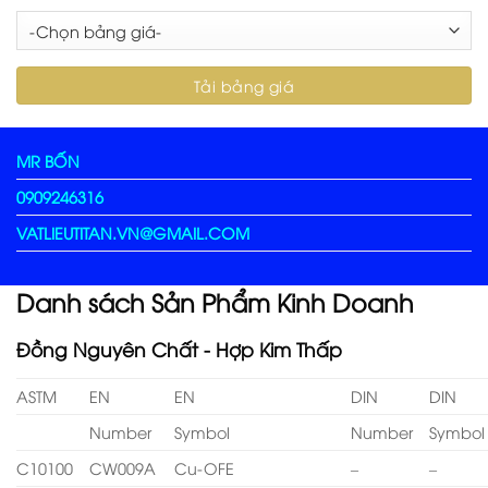
MR BỐN
0909246316
VATLIEUTITAN.VN@GMAIL.COM
Danh sách Sản Phẩm Kinh Doanh
Đồng Nguyên Chất - Hợp Kim Thấp
ASTM
EN
EN
DIN
DIN
Number
Symbol
Number
Symbol
C10100
CW009A
Cu-OFE
–
–