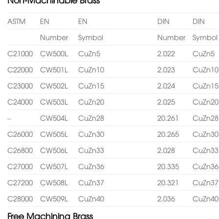
ASTM
EN
EN
DIN
DIN
Number
Symbol
Number
Symbol
C21000
CW500L
CuZn5
2.022
CuZn5
C22000
CW501L
CuZn10
2.023
CuZn10
C23000
CW502L
CuZn15
2.024
CuZn15
C24000
CW503L
CuZn20
2.025
CuZn20
–
CW504L
CuZn28
20.261
CuZn28
C26000
CW505L
CuZn30
20.265
CuZn30
C26800
CW506L
CuZn33
2.028
CuZn33
C27000
CW507L
CuZn36
20.335
CuZn36
C27200
CW508L
CuZn37
20.321
CuZn37
C28000
CW509L
CuZn40
2.036
CuZn40
Free Machining Brass