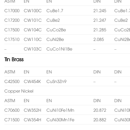
ASTM
EN
EN
DIN
DIN
C17000
CW100C
CuBe1.7
21.245
CuBe1.
C17200
CW101C
CuBe2
21.247
CuBe2
C17500
CW104C
CuCo2Be
21.285
CuCo2
C17510
CW110C
CuNi2Be
2.085
CuNi2B
–
CW103C
CuCo1Ni1Be
–
–
Tin Brass
ASTM
EN
EN
DIN
DIN
C42500
CW454K
CuSn3Zn9
–
–
Copper Nickel
ASTM
EN
EN
DIN
DIN
C70600
CW352H
CuNi10Fe1Mn
20.872
CuNi10
C71500
CW354H
CuNi30Mn1Fe
20.882
CuNi30