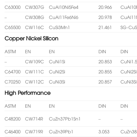
C63000
CW307G
CuAl10Ni5Fe4
20.966
CuAl10
–
CW308G
CuAl11Fe6Ni6
20.978
CuAl11
C65500
CW116C
CuSi3Mn1
21.461
SG-CuS
Copper Nickel Silicon
ASTM
EN
EN
DIN
DIN
–
CW109C
CuNi1Si
20.853
CuNi1.5
C64700
CW111C
CuNi2Si
20.855
CuNi2Si
C70250
CW112C
CuNi3Si
20.857
CuNi3Si
High Performance
ASTM
EN
EN
DIN
DIN
C48200
CW714R
CuZn37Pb1Sn1
–
–
C46400
CW719R
CuZn39Pb1
3.053
CuZn38