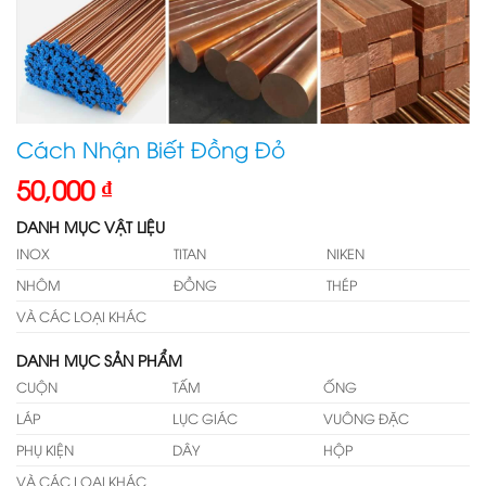
Cách Nhận Biết Đồng Đỏ
50,000
₫
DANH MỤC VẬT LIỆU
INOX
TITAN
NIKEN
NHÔM
ĐỒNG
THÉP
VÀ CÁC LOẠI KHÁC
DANH MỤC SẢN PHẨM
CUỘN
TẤM
ỐNG
LÁP
LỤC GIÁC
VUÔNG ĐẶC
PHỤ KIỆN
DÂY
HỘP
VÀ CÁC LOẠI KHÁC