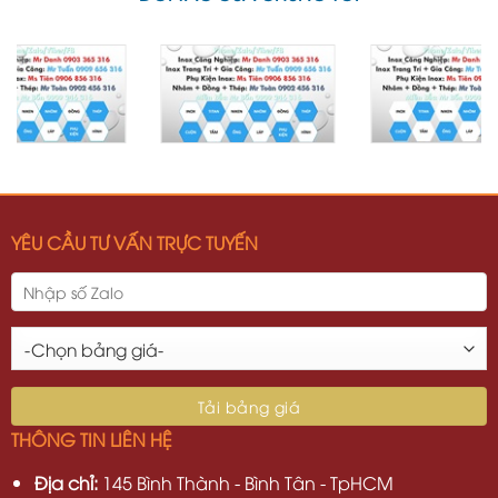
YÊU CẦU TƯ VẤN TRỰC TUYẾN
THÔNG TIN LIÊN HỆ
Địa chỉ:
145 Bình Thành - Bình Tân - TpHCM