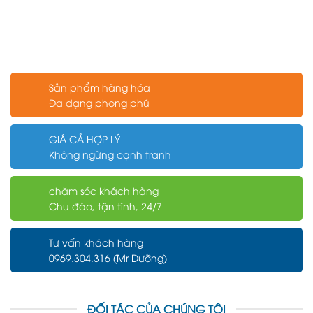
Sản phẩm hàng hóa
Đa dạng phong phú
GIÁ CẢ HỢP LÝ
Không ngừng cạnh tranh
chăm sóc khách hàng
Chu đáo, tận tình, 24/7
Tư vấn khách hàng
0969.304.316 (Mr Dưỡng)
ĐỐI TÁC CỦA CHÚNG TÔI