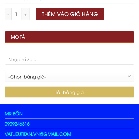
Số lượng
THÊM VÀO GIỎ HÀNG
MÔ TẢ
MR BỐN
0909246316
VATLIEUTITAN.VN@GMAIL.COM