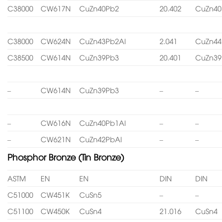
C38000
CW617N
CuZn40Pb2
20.402
CuZn40
C38000
CW624N
CuZn43Pb2Al
2.041
CuZn44
C38500
CW614N
CuZn39Pb3
20.401
CuZn39
–
CW614N
CuZn39Pb3
–
–
–
CW616N
CuZn40Pb1Al
–
–
–
CW621N
CuZn42PbAl
–
–
Phosphor Bronze (Tin Bronze)
ASTM
EN
EN
DIN
DIN
C51000
CW451K
CuSn5
–
–
C51100
CW450K
CuSn4
21.016
CuSn4