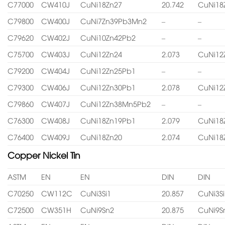
C77000
CW410J
CuNi18Zn27
20.742
CuNi18
C79800
CW400J
CuNi7Zn39Pb3Mn2
–
–
C79620
CW402J
CuNi10Zn42Pb2
–
–
C75700
CW403J
CuNi12Zn24
2.073
CuNi12
C79200
CW404J
CuNi12Zn25Pb1
–
–
C79300
CW406J
CuNi12Zn30Pb1
2.078
CuNi12
C79860
CW407J
CuNi12Zn38Mn5Pb2
–
–
C76300
CW408J
CuNi18Zn19Pb1
2.079
CuNi18
C76400
CW409J
CuNi18Zn20
2.074
CuNi18
Copper Nickel Tin
ASTM
EN
EN
DIN
DIN
C70250
CW112C
CuNi3Si1
20.857
CuNi3Si
C72500
CW351H
CuNi9Sn2
20.875
CuNi9S