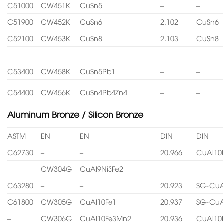
C51000
CW451K
CuSn5
–
–
C51900
CW452K
CuSn6
2.102
CuSn6
C52100
CW453K
CuSn8
2.103
CuSn8
C53400
CW458K
CuSn5Pb1
–
–
C54400
CW456K
CuSn4Pb4Zn4
–
–
Aluminum Bronze / Silicon Bronze
ASTM
EN
EN
DIN
DIN
C62730
–
–
20.966
CuAl10
–
CW304G
CuAl9Ni3Fe2
–
–
C63280
–
–
20.923
SG-CuA
C61800
CW305G
CuAl10Fe1
20.937
SG-CuA
–
CW306G
CuAl10Fe3Mn2
20.936
CuAl10