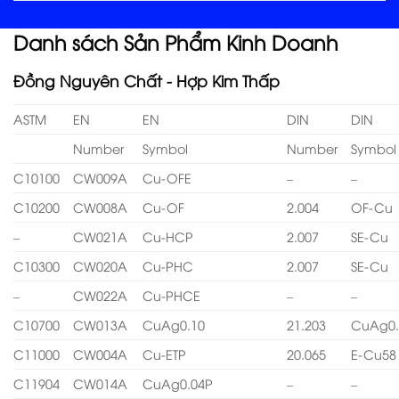
Danh sách Sản Phẩm Kinh Doanh
Đồng Nguyên Chất - Hợp Kim Thấp
ASTM
EN
EN
DIN
DIN
Number
Symbol
Number
Symbol
C10100
CW009A
Cu-OFE
–
–
C10200
CW008A
Cu-OF
2.004
OF-Cu
–
CW021A
Cu-HCP
2.007
SE-Cu
C10300
CW020A
Cu-PHC
2.007
SE-Cu
–
CW022A
Cu-PHCE
–
–
C10700
CW013A
CuAg0.10
21.203
CuAg0.
C11000
CW004A
Cu-ETP
20.065
E-Cu58
C11904
CW014A
CuAg0.04P
–
–