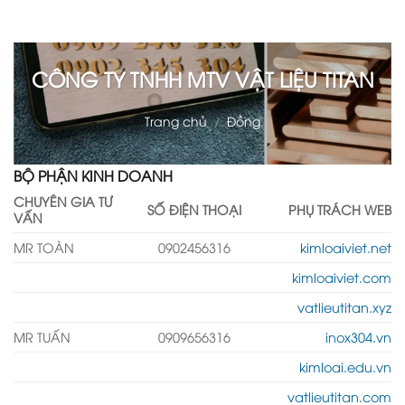
CÔNG TY TNHH MTV VẬT LIỆU TITAN
Trang chủ
/
Đồng
BỘ PHẬN KINH DOANH
CHUYÊN GIA TƯ
SỐ ĐIỆN THOẠI
PHỤ TRÁCH WEB
VẤN
MR TOÀN
0902456316
kimloaiviet.net
kimloaiviet.com
vatlieutitan.xyz
MR TUẤN
0909656316
inox304.vn
kimloai.edu.vn
vatlieutitan.com