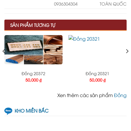
0936304304
TOÀN QUỐC
SẢN PHẨM TƯƠNG TỰ
Đồng 20372
Đồng 20321
50,000
₫
50,000
₫
Xen thêm các sản phẩm
Đồng
KHO MIỀN BẮC