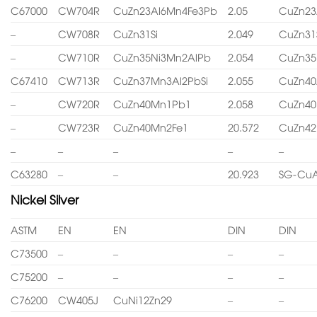
C67000
CW704R
CuZn23Al6Mn4Fe3Pb
2.05
CuZn23
–
CW708R
CuZn31Si
2.049
CuZn31
–
CW710R
CuZn35Ni3Mn2AlPb
2.054
CuZn35
C67410
CW713R
CuZn37Mn3Al2PbSi
2.055
CuZn40
–
CW720R
CuZn40Mn1Pb1
2.058
CuZn4
–
CW723R
CuZn40Mn2Fe1
20.572
CuZn4
–
–
–
–
–
C63280
–
–
20.923
SG-CuA
Nickel Silver
ASTM
EN
EN
DIN
DIN
C73500
–
–
–
–
C75200
–
–
–
–
C76200
CW405J
CuNi12Zn29
–
–