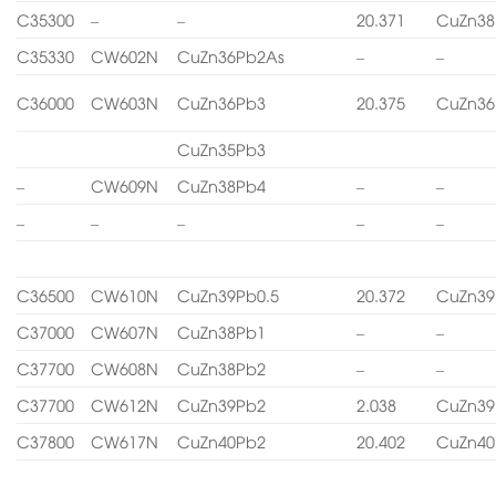
C35300
–
–
20.371
CuZn38
C35330
CW602N
CuZn36Pb2As
–
–
C36000
CW603N
CuZn36Pb3
20.375
CuZn36
CuZn35Pb3
–
CW609N
CuZn38Pb4
–
–
–
–
–
–
–
C36500
CW610N
CuZn39Pb0.5
20.372
CuZn39
C37000
CW607N
CuZn38Pb1
–
–
C37700
CW608N
CuZn38Pb2
–
–
C37700
CW612N
CuZn39Pb2
2.038
CuZn39
C37800
CW617N
CuZn40Pb2
20.402
CuZn40