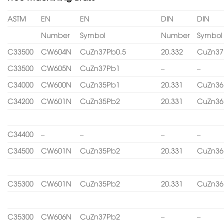
ASTM
EN
EN
DIN
DIN
Number
Symbol
Number
Symbol
C33500
CW604N
CuZn37Pb0.5
20.332
CuZn37
C33500
CW605N
CuZn37Pb1
–
–
C34000
CW600N
CuZn35Pb1
20.331
CuZn36
C34200
CW601N
CuZn35Pb2
20.331
CuZn36
C34400
–
–
–
–
C34500
CW601N
CuZn35Pb2
20.331
CuZn36
C35300
CW601N
CuZn35Pb2
20.331
CuZn36
C35300
CW606N
CuZn37Pb2
–
–