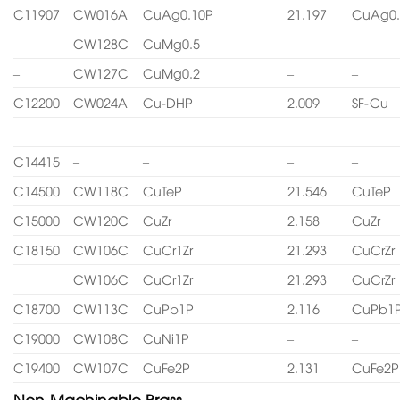
C11907
CW016A
CuAg0.10P
21.197
CuAg0.
–
CW128C
CuMg0.5
–
–
–
CW127C
CuMg0.2
–
–
C12200
CW024A
Cu-DHP
2.009
SF-Cu
C14415
–
–
–
–
C14500
CW118C
CuTeP
21.546
CuTeP
C15000
CW120C
CuZr
2.158
CuZr
C18150
CW106C
CuCr1Zr
21.293
CuCrZr
CW106C
CuCr1Zr
21.293
CuCrZr
C18700
CW113C
CuPb1P
2.116
CuPb1
C19000
CW108C
CuNi1P
–
–
C19400
CW107C
CuFe2P
2.131
CuFe2P
Non-Machinable Brass