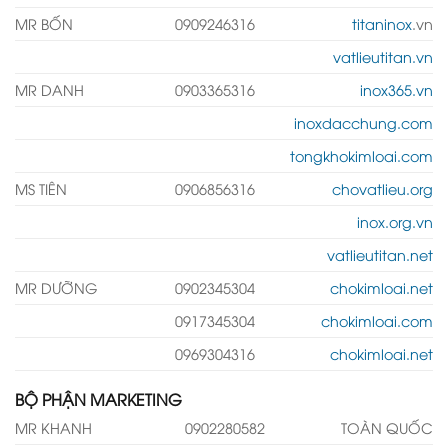
MR BỐN
0909246316
titaninox
.vn
vatlieutitan.vn
MR DANH
0903365316
inox365.vn
inoxdacchung.com
tongkhokimloai.com
MS TIÊN
0906856316
chovatlieu.org
inox.org.vn
vatlieutitan.net
MR DƯỠNG
0902345304
chokimloai.net
0917345304
chokimloai.com
0969304316
chokimloai.net
BỘ PHẬN MARKETING
MR KHANH
0902280582
TOÀN QUỐC