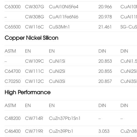
C63000
CW307G
CuAl10Ni5Fe4
20.966
CuAl10
–
CW308G
CuAl11Fe6Ni6
20.978
CuAl11
C65500
CW116C
CuSi3Mn1
21.461
SG-CuS
Copper Nickel Silicon
ASTM
EN
EN
DIN
DIN
–
CW109C
CuNi1Si
20.853
CuNi1.5
C64700
CW111C
CuNi2Si
20.855
CuNi2Si
C70250
CW112C
CuNi3Si
20.857
CuNi3Si
High Performance
ASTM
EN
EN
DIN
DIN
C48200
CW714R
CuZn37Pb1Sn1
–
–
C46400
CW719R
CuZn39Pb1
3.053
CuZn38