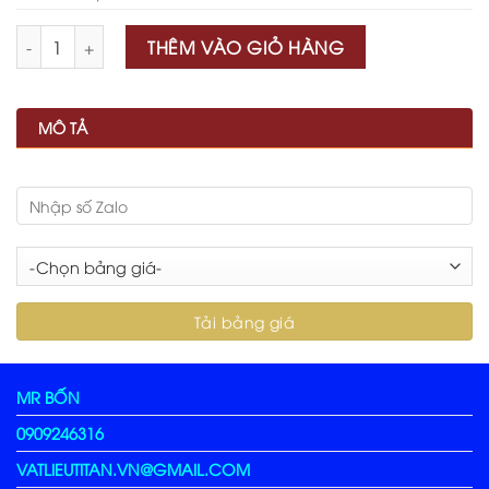
Số lượng
THÊM VÀO GIỎ HÀNG
MÔ TẢ
MR BỐN
0909246316
VATLIEUTITAN.VN@GMAIL.COM