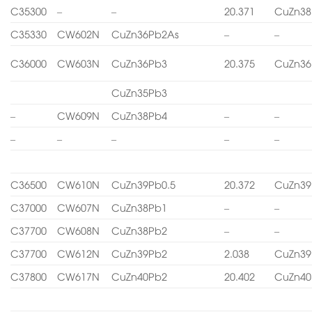
C35300
–
–
20.371
CuZn38
C35330
CW602N
CuZn36Pb2As
–
–
C36000
CW603N
CuZn36Pb3
20.375
CuZn36
CuZn35Pb3
–
CW609N
CuZn38Pb4
–
–
–
–
–
–
–
C36500
CW610N
CuZn39Pb0.5
20.372
CuZn39
C37000
CW607N
CuZn38Pb1
–
–
C37700
CW608N
CuZn38Pb2
–
–
C37700
CW612N
CuZn39Pb2
2.038
CuZn39
C37800
CW617N
CuZn40Pb2
20.402
CuZn40