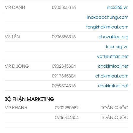
MR DANH
0903365316
inox365.vn
inoxdacchung.com
tongkhokimloai.com
MS TIÊN
0906856316
chovatlieu.org
inox.org.vn
vatlieutitan.net
MR DƯỠNG
0902345304
chokimloai.net
0917345304
chokimloai.com
0969304316
chokimloai.net
BỘ PHẬN MARKETING
MR KHANH
0902280582
TOÀN QUỐC
0936304304
TOÀN QUỐC