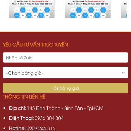
YÊU CẦU TƯ VẤN TRỰC TUYẾN
THÔNG TIN LIÊN HỆ
Địa chỉ:
145 Bình Thành - Bình Tân - TpHCM
Điện Thoại:
0936.304.304
Hotline:
0909.246.316