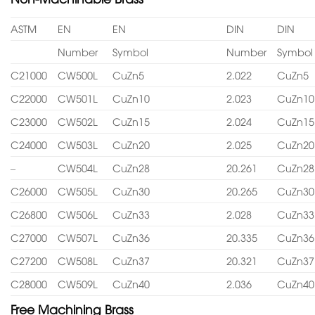
ASTM
EN
EN
DIN
DIN
Number
Symbol
Number
Symbol
C21000
CW500L
CuZn5
2.022
CuZn5
C22000
CW501L
CuZn10
2.023
CuZn10
C23000
CW502L
CuZn15
2.024
CuZn15
C24000
CW503L
CuZn20
2.025
CuZn20
–
CW504L
CuZn28
20.261
CuZn28
C26000
CW505L
CuZn30
20.265
CuZn30
C26800
CW506L
CuZn33
2.028
CuZn33
C27000
CW507L
CuZn36
20.335
CuZn36
C27200
CW508L
CuZn37
20.321
CuZn37
C28000
CW509L
CuZn40
2.036
CuZn40
Free Machining Brass