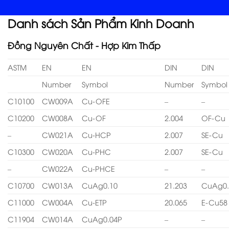
Danh sách Sản Phẩm Kinh Doanh
Đồng Nguyên Chất - Hợp Kim Thấp
ASTM
EN
EN
DIN
DIN
Number
Symbol
Number
Symbol
C10100
CW009A
Cu-OFE
–
–
C10200
CW008A
Cu-OF
2.004
OF-Cu
–
CW021A
Cu-HCP
2.007
SE-Cu
C10300
CW020A
Cu-PHC
2.007
SE-Cu
–
CW022A
Cu-PHCE
–
–
C10700
CW013A
CuAg0.10
21.203
CuAg0.
C11000
CW004A
Cu-ETP
20.065
E-Cu58
C11904
CW014A
CuAg0.04P
–
–