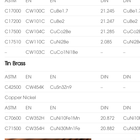
ASTM
EN
EN
DIN
DIN
C17000
CW100C
CuBe1.7
21.245
CuBe1.
C17200
CW101C
CuBe2
21.247
CuBe2
C17500
CW104C
CuCo2Be
21.285
CuCo2
C17510
CW110C
CuNi2Be
2.085
CuNi2B
–
CW103C
CuCo1Ni1Be
–
–
Tin Brass
ASTM
EN
EN
DIN
DIN
C42500
CW454K
CuSn3Zn9
–
–
Copper Nickel
ASTM
EN
EN
DIN
DIN
C70600
CW352H
CuNi10Fe1Mn
20.872
CuNi10
C71500
CW354H
CuNi30Mn1Fe
20.882
CuNi30