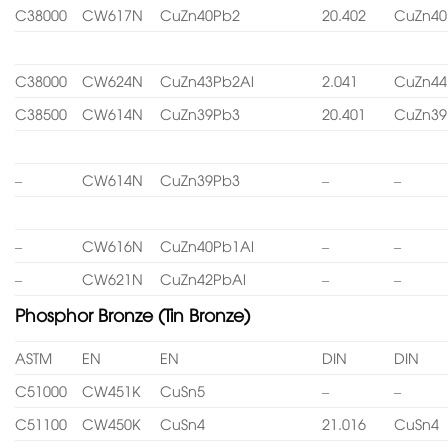
C38000
CW617N
CuZn40Pb2
20.402
CuZn40
C38000
CW624N
CuZn43Pb2Al
2.041
CuZn44
C38500
CW614N
CuZn39Pb3
20.401
CuZn39
–
CW614N
CuZn39Pb3
–
–
–
CW616N
CuZn40Pb1Al
–
–
–
CW621N
CuZn42PbAl
–
–
Phosphor Bronze (Tin Bronze)
ASTM
EN
EN
DIN
DIN
C51000
CW451K
CuSn5
–
–
C51100
CW450K
CuSn4
21.016
CuSn4