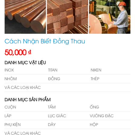
Cách Nhận Biết Đồng Thau
50,000
₫
DANH MỤC VẬT LIỆU
INOX
TITAN
NIKEN
NHÔM
ĐỒNG
THÉP
VÀ CÁC LOẠI KHÁC
DANH MỤC SẢN PHẨM
CUỘN
TẤM
ỐNG
LÁP
LỤC GIÁC
VUÔNG ĐẶC
PHỤ KIỆN
DÂY
HỘP
VÀ CÁC LOẠI KHÁC