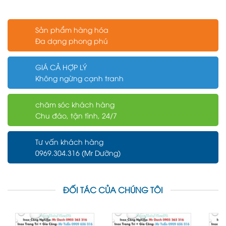
Sản phẩm hàng hóa
Đa dạng phong phú
GIÁ CẢ HỢP LÝ
Không ngừng cạnh tranh
chăm sóc khách hàng
Chu đáo, tận tình, 24/7
Tư vấn khách hàng
0969.304.316 (Mr Dưỡng)
ĐỐI TÁC CỦA CHÚNG TÔI