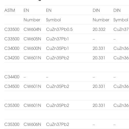
ASTM
EN
EN
DIN
DIN
Number
Symbol
Number
Symbol
C33500
CW604N
CuZn37Pb0.5
20.332
CuZn37
C33500
CW605N
CuZn37Pb1
–
–
C34000
CW600N
CuZn35Pb1
20.331
CuZn36
C34200
CW601N
CuZn35Pb2
20.331
CuZn36
C34400
–
–
–
–
C34500
CW601N
CuZn35Pb2
20.331
CuZn36
C35300
CW601N
CuZn35Pb2
20.331
CuZn36
C35300
CW606N
CuZn37Pb2
–
–