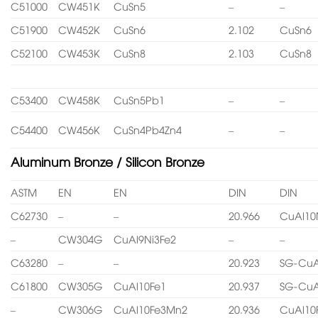
C51000
CW451K
CuSn5
–
–
C51900
CW452K
CuSn6
2.102
CuSn6
C52100
CW453K
CuSn8
2.103
CuSn8
C53400
CW458K
CuSn5Pb1
–
–
C54400
CW456K
CuSn4Pb4Zn4
–
–
Aluminum Bronze / Silicon Bronze
ASTM
EN
EN
DIN
DIN
C62730
–
–
20.966
CuAl10
–
CW304G
CuAl9Ni3Fe2
–
–
C63280
–
–
20.923
SG-CuA
C61800
CW305G
CuAl10Fe1
20.937
SG-CuA
–
CW306G
CuAl10Fe3Mn2
20.936
CuAl10