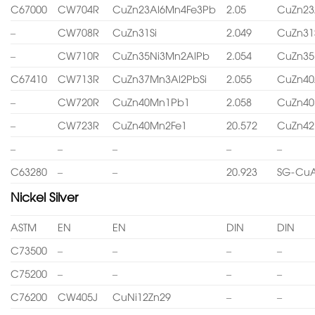
C67000
CW704R
CuZn23Al6Mn4Fe3Pb
2.05
CuZn23
–
CW708R
CuZn31Si
2.049
CuZn31
–
CW710R
CuZn35Ni3Mn2AlPb
2.054
CuZn35
C67410
CW713R
CuZn37Mn3Al2PbSi
2.055
CuZn40
–
CW720R
CuZn40Mn1Pb1
2.058
CuZn4
–
CW723R
CuZn40Mn2Fe1
20.572
CuZn4
–
–
–
–
–
C63280
–
–
20.923
SG-CuA
Nickel Silver
ASTM
EN
EN
DIN
DIN
C73500
–
–
–
–
C75200
–
–
–
–
C76200
CW405J
CuNi12Zn29
–
–