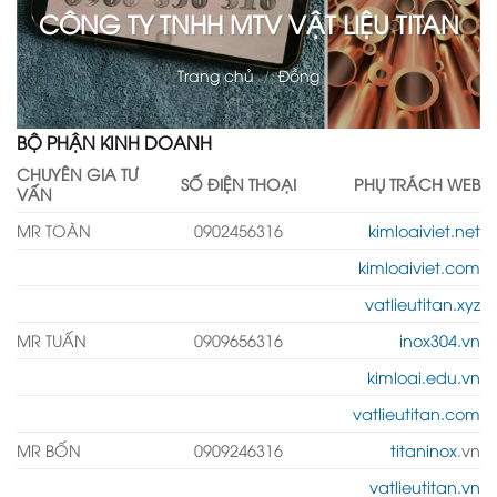
CÔNG TY TNHH MTV VẬT LIỆU TITAN
Trang chủ
/
Đồng
BỘ PHẬN KINH DOANH
CHUYÊN GIA TƯ
SỐ ĐIỆN THOẠI
PHỤ TRÁCH WEB
VẤN
MR TOÀN
0902456316
kimloaiviet.net
kimloaiviet.com
vatlieutitan.xyz
MR TUẤN
0909656316
inox304.vn
kimloai.edu.vn
vatlieutitan.com
MR BỐN
0909246316
titaninox
.vn
vatlieutitan.vn