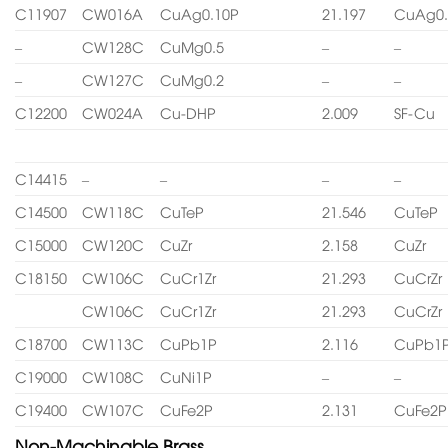
C11907
CW016A
CuAg0.10P
21.197
CuAg0.
–
CW128C
CuMg0.5
–
–
–
CW127C
CuMg0.2
–
–
C12200
CW024A
Cu-DHP
2.009
SF-Cu
C14415
–
–
–
–
C14500
CW118C
CuTeP
21.546
CuTeP
C15000
CW120C
CuZr
2.158
CuZr
C18150
CW106C
CuCr1Zr
21.293
CuCrZr
CW106C
CuCr1Zr
21.293
CuCrZr
C18700
CW113C
CuPb1P
2.116
CuPb1
C19000
CW108C
CuNi1P
–
–
C19400
CW107C
CuFe2P
2.131
CuFe2P
Non-Machinable Brass