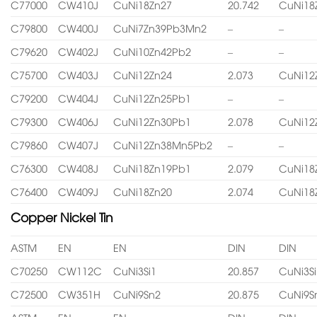
C77000
CW410J
CuNi18Zn27
20.742
CuNi18
C79800
CW400J
CuNi7Zn39Pb3Mn2
–
–
C79620
CW402J
CuNi10Zn42Pb2
–
–
C75700
CW403J
CuNi12Zn24
2.073
CuNi12
C79200
CW404J
CuNi12Zn25Pb1
–
–
C79300
CW406J
CuNi12Zn30Pb1
2.078
CuNi12
C79860
CW407J
CuNi12Zn38Mn5Pb2
–
–
C76300
CW408J
CuNi18Zn19Pb1
2.079
CuNi18
C76400
CW409J
CuNi18Zn20
2.074
CuNi18
Copper Nickel Tin
ASTM
EN
EN
DIN
DIN
C70250
CW112C
CuNi3Si1
20.857
CuNi3Si
C72500
CW351H
CuNi9Sn2
20.875
CuNi9S