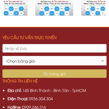
YÊU CẦU TƯ VẤN TRỰC TUYẾN
THÔNG TIN LIÊN HỆ
Địa chỉ:
145 Bình Thành - Bình Tân - TpHCM
Điện Thoại:
0936.304.304
Hotline:
0909.246.316