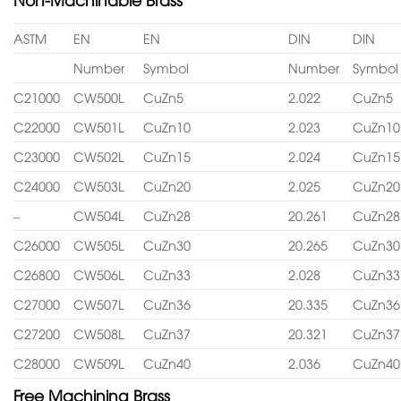
ASTM
EN
EN
DIN
DIN
Number
Symbol
Number
Symbol
C21000
CW500L
CuZn5
2.022
CuZn5
C22000
CW501L
CuZn10
2.023
CuZn10
C23000
CW502L
CuZn15
2.024
CuZn15
C24000
CW503L
CuZn20
2.025
CuZn20
–
CW504L
CuZn28
20.261
CuZn28
C26000
CW505L
CuZn30
20.265
CuZn30
C26800
CW506L
CuZn33
2.028
CuZn33
C27000
CW507L
CuZn36
20.335
CuZn36
C27200
CW508L
CuZn37
20.321
CuZn37
C28000
CW509L
CuZn40
2.036
CuZn40
Free Machining Brass