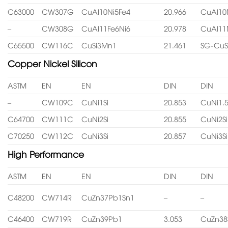
C63000
CW307G
CuAl10Ni5Fe4
20.966
CuAl10
–
CW308G
CuAl11Fe6Ni6
20.978
CuAl11
C65500
CW116C
CuSi3Mn1
21.461
SG-CuS
Copper Nickel Silicon
ASTM
EN
EN
DIN
DIN
–
CW109C
CuNi1Si
20.853
CuNi1.5
C64700
CW111C
CuNi2Si
20.855
CuNi2Si
C70250
CW112C
CuNi3Si
20.857
CuNi3Si
High Performance
ASTM
EN
EN
DIN
DIN
C48200
CW714R
CuZn37Pb1Sn1
–
–
C46400
CW719R
CuZn39Pb1
3.053
CuZn38