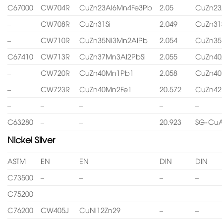
C67000
CW704R
CuZn23Al6Mn4Fe3Pb
2.05
CuZn23
–
CW708R
CuZn31Si
2.049
CuZn31
–
CW710R
CuZn35Ni3Mn2AlPb
2.054
CuZn35
C67410
CW713R
CuZn37Mn3Al2PbSi
2.055
CuZn40
–
CW720R
CuZn40Mn1Pb1
2.058
CuZn4
–
CW723R
CuZn40Mn2Fe1
20.572
CuZn4
–
–
–
–
–
C63280
–
–
20.923
SG-CuA
Nickel Silver
ASTM
EN
EN
DIN
DIN
C73500
–
–
–
–
C75200
–
–
–
–
C76200
CW405J
CuNi12Zn29
–
–