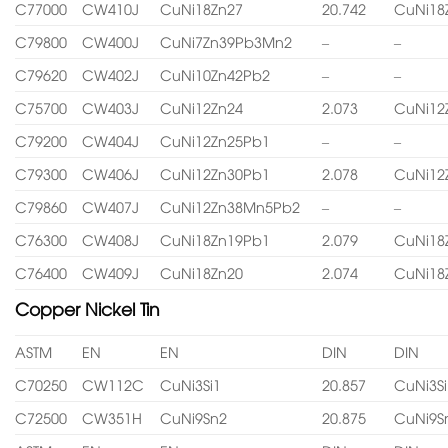
C77000
CW410J
CuNi18Zn27
20.742
CuNi18
C79800
CW400J
CuNi7Zn39Pb3Mn2
–
–
C79620
CW402J
CuNi10Zn42Pb2
–
–
C75700
CW403J
CuNi12Zn24
2.073
CuNi12
C79200
CW404J
CuNi12Zn25Pb1
–
–
C79300
CW406J
CuNi12Zn30Pb1
2.078
CuNi12
C79860
CW407J
CuNi12Zn38Mn5Pb2
–
–
C76300
CW408J
CuNi18Zn19Pb1
2.079
CuNi18
C76400
CW409J
CuNi18Zn20
2.074
CuNi18
Copper Nickel Tin
ASTM
EN
EN
DIN
DIN
C70250
CW112C
CuNi3Si1
20.857
CuNi3Si
C72500
CW351H
CuNi9Sn2
20.875
CuNi9S