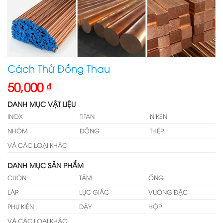
Cách Thử Đồng Thau
50,000
₫
DANH MỤC VẬT LIỆU
INOX
TITAN
NIKEN
NHÔM
ĐỒNG
THÉP
VÀ CÁC LOẠI KHÁC
DANH MỤC SẢN PHẨM
CUỘN
TẤM
ỐNG
LÁP
LỤC GIÁC
VUÔNG ĐẶC
PHỤ KIỆN
DÂY
HỘP
VÀ CÁC LOẠI KHÁC