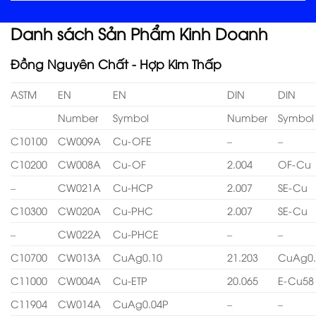
Danh sách Sản Phẩm Kinh Doanh
Đồng Nguyên Chất - Hợp Kim Thấp
ASTM
EN
EN
DIN
DIN
Number
Symbol
Number
Symbol
C10100
CW009A
Cu-OFE
–
–
C10200
CW008A
Cu-OF
2.004
OF-Cu
–
CW021A
Cu-HCP
2.007
SE-Cu
C10300
CW020A
Cu-PHC
2.007
SE-Cu
–
CW022A
Cu-PHCE
–
–
C10700
CW013A
CuAg0.10
21.203
CuAg0.
C11000
CW004A
Cu-ETP
20.065
E-Cu58
C11904
CW014A
CuAg0.04P
–
–