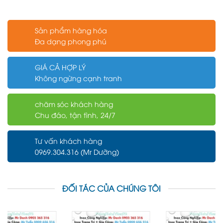
Sản phẩm hàng hóa
Đa dạng phong phú
GIÁ CẢ HỢP LÝ
Không ngừng cạnh tranh
chăm sóc khách hàng
Chu đáo, tận tình, 24/7
Tư vấn khách hàng
0969.304.316 (Mr Dưỡng)
ĐỐI TÁC CỦA CHÚNG TÔI