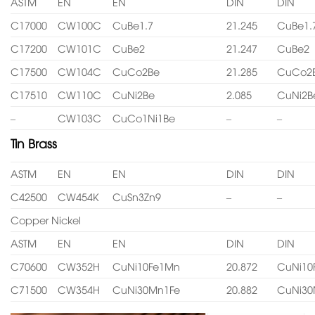
ASTM
EN
EN
DIN
DIN
C17000
CW100C
CuBe1.7
21.245
CuBe1.
C17200
CW101C
CuBe2
21.247
CuBe2
C17500
CW104C
CuCo2Be
21.285
CuCo2
C17510
CW110C
CuNi2Be
2.085
CuNi2B
–
CW103C
CuCo1Ni1Be
–
–
Tin Brass
ASTM
EN
EN
DIN
DIN
C42500
CW454K
CuSn3Zn9
–
–
Copper Nickel
ASTM
EN
EN
DIN
DIN
C70600
CW352H
CuNi10Fe1Mn
20.872
CuNi10
C71500
CW354H
CuNi30Mn1Fe
20.882
CuNi30