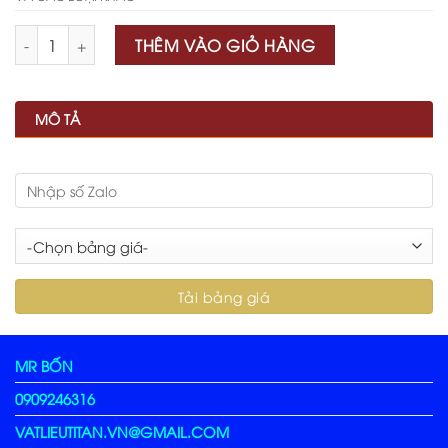
Số lượng
THÊM VÀO GIỎ HÀNG
MÔ TẢ
MR BỐN
0909246316
VATLIEUTITAN.VN@GMAIL.COM