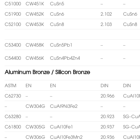
C51000
CW451K
CuSn5
–
–
C51900
CW452K
CuSn6
2.102
CuSn6
C52100
CW453K
CuSn8
2.103
CuSn8
C53400
CW458K
CuSn5Pb1
–
–
C54400
CW456K
CuSn4Pb4Zn4
–
–
Aluminum Bronze / Silicon Bronze
ASTM
EN
EN
DIN
DIN
C62730
–
–
20.966
CuAl10
–
CW304G
CuAl9Ni3Fe2
–
–
C63280
–
–
20.923
SG-CuA
C61800
CW305G
CuAl10Fe1
20.937
SG-CuA
–
CW306G
CuAl10Fe3Mn2
20.936
CuAl10