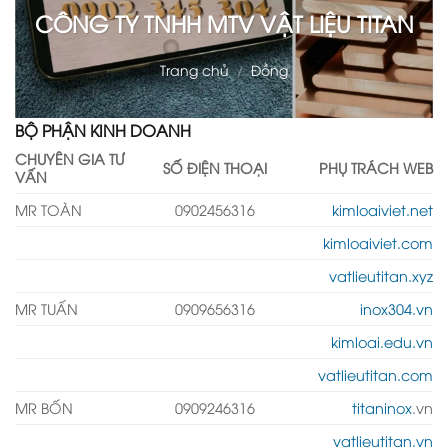
CÔNG TY TNHH MTV VẬT LIỆU TITAN
Trang chủ
/
Đồng
BỘ PHẬN KINH DOANH
CHUYÊN GIA TƯ
SỐ ĐIỆN THOẠI
PHỤ TRÁCH WEB
VẤN
MR TOÀN
0902456316
kimloaiviet.net
kimloaiviet.com
vatlieutitan.xyz
MR TUẤN
0909656316
inox304.vn
kimloai.edu.vn
vatlieutitan.com
MR BỐN
0909246316
titaninox
.vn
vatlieutitan.vn