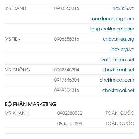
MR DANH
0903365316
inox365.vn
inoxdacchung.com
tongkhokimloai.com
MS TIÊN
0906856316
chovatlieu.org
inox.org.vn
vatlieutitan.net
MR DƯỠNG
0902345304
chokimloai.net
0917345304
chokimloai.com
0969304316
chokimloai.net
BỘ PHẬN MARKETING
MR KHANH
0902280582
TOÀN QUỐC
0936304304
TOÀN QUỐC