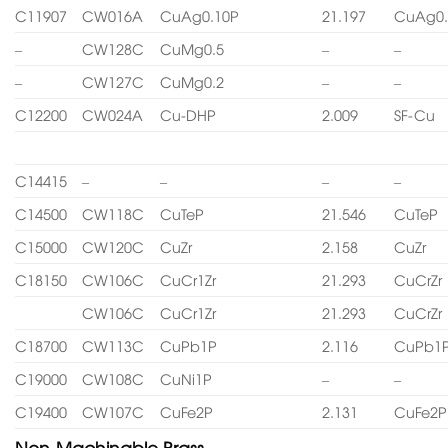
C11907
CW016A
CuAg0.10P
21.197
CuAg0.
–
CW128C
CuMg0.5
–
–
–
CW127C
CuMg0.2
–
–
C12200
CW024A
Cu-DHP
2.009
SF-Cu
C14415
–
–
–
–
C14500
CW118C
CuTeP
21.546
CuTeP
C15000
CW120C
CuZr
2.158
CuZr
C18150
CW106C
CuCr1Zr
21.293
CuCrZr
CW106C
CuCr1Zr
21.293
CuCrZr
C18700
CW113C
CuPb1P
2.116
CuPb1
C19000
CW108C
CuNi1P
–
–
C19400
CW107C
CuFe2P
2.131
CuFe2P
Non-Machinable Brass