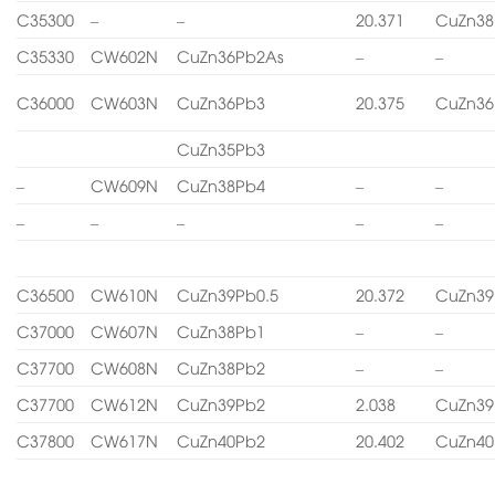
C35300
–
–
20.371
CuZn38
C35330
CW602N
CuZn36Pb2As
–
–
C36000
CW603N
CuZn36Pb3
20.375
CuZn36
CuZn35Pb3
–
CW609N
CuZn38Pb4
–
–
–
–
–
–
–
C36500
CW610N
CuZn39Pb0.5
20.372
CuZn39
C37000
CW607N
CuZn38Pb1
–
–
C37700
CW608N
CuZn38Pb2
–
–
C37700
CW612N
CuZn39Pb2
2.038
CuZn39
C37800
CW617N
CuZn40Pb2
20.402
CuZn40