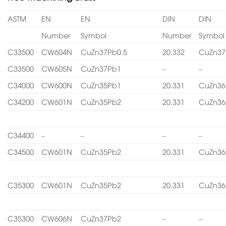
ASTM
EN
EN
DIN
DIN
Number
Symbol
Number
Symbol
C33500
CW604N
CuZn37Pb0.5
20.332
CuZn37
C33500
CW605N
CuZn37Pb1
–
–
C34000
CW600N
CuZn35Pb1
20.331
CuZn36
C34200
CW601N
CuZn35Pb2
20.331
CuZn36
C34400
–
–
–
–
C34500
CW601N
CuZn35Pb2
20.331
CuZn36
C35300
CW601N
CuZn35Pb2
20.331
CuZn36
C35300
CW606N
CuZn37Pb2
–
–