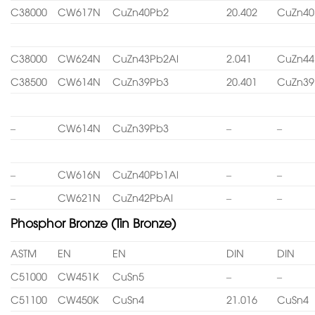
C38000
CW617N
CuZn40Pb2
20.402
CuZn40
C38000
CW624N
CuZn43Pb2Al
2.041
CuZn44
C38500
CW614N
CuZn39Pb3
20.401
CuZn39
–
CW614N
CuZn39Pb3
–
–
–
CW616N
CuZn40Pb1Al
–
–
–
CW621N
CuZn42PbAl
–
–
Phosphor Bronze (Tin Bronze)
ASTM
EN
EN
DIN
DIN
C51000
CW451K
CuSn5
–
–
C51100
CW450K
CuSn4
21.016
CuSn4