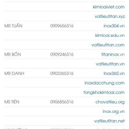
kimloaiviet.com
vatlieutitan.xyz
MR TUẤN
0909656316
inox304.vn
kimloai.edu.vn
vatlieutitan.com
MR BỐN
0909246316
titaninox
.vn
vatlieutitan.vn
MR DANH
0903365316
inox365.vn
inoxdacchung.com
tongkhokimloai.com
MS TIÊN
0906856316
chovatlieu.org
inox.org.vn
vatlieutitan.net