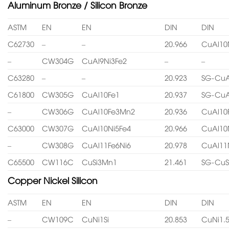
Aluminum Bronze / Silicon Bronze
ASTM
EN
EN
DIN
DIN
C62730
–
–
20.966
CuAl10
–
CW304G
CuAl9Ni3Fe2
–
–
C63280
–
–
20.923
SG-CuA
C61800
CW305G
CuAl10Fe1
20.937
SG-CuA
–
CW306G
CuAl10Fe3Mn2
20.936
CuAl10
C63000
CW307G
CuAl10Ni5Fe4
20.966
CuAl10
–
CW308G
CuAl11Fe6Ni6
20.978
CuAl11
C65500
CW116C
CuSi3Mn1
21.461
SG-CuS
Copper Nickel Silicon
ASTM
EN
EN
DIN
DIN
–
CW109C
CuNi1Si
20.853
CuNi1.5