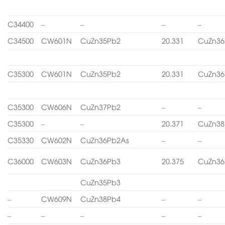
C34400
–
–
–
–
C34500
CW601N
CuZn35Pb2
20.331
CuZn36
C35300
CW601N
CuZn35Pb2
20.331
CuZn36
C35300
CW606N
CuZn37Pb2
–
–
C35300
–
–
20.371
CuZn38
C35330
CW602N
CuZn36Pb2As
–
–
C36000
CW603N
CuZn36Pb3
20.375
CuZn36
CuZn35Pb3
–
CW609N
CuZn38Pb4
–
–
–
–
–
–
–