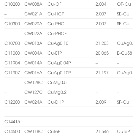
C10200
CW008A
Cu-OF
2.004
OF-Cu
–
CW021A
Cu-HCP
2.007
SE-Cu
C10300
CW020A
Cu-PHC
2.007
SE-Cu
–
CW022A
Cu-PHCE
–
–
C10700
CW013A
CuAg0.10
21.203
CuAg0.
C11000
CW004A
Cu-ETP
20.065
E-Cu58
C11904
CW014A
CuAg0.04P
–
–
C11907
CW016A
CuAg0.10P
21.197
CuAg0.
–
CW128C
CuMg0.5
–
–
–
CW127C
CuMg0.2
–
–
C12200
CW024A
Cu-DHP
2.009
SF-Cu
C14415
–
–
–
–
C14500
CW118C
CuTeP
21.546
CuTeP