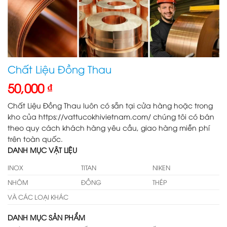
Chất Liệu Đồng Thau
50,000
₫
Chất Liệu Đồng Thau luôn có sẵn tại cửa hàng hoặc trong
kho của https://vattucokhivietnam.com/ chúng tôi có bán
theo quy cách khách hàng yêu cầu, giao hàng miễn phí
trên toàn quốc.
DANH MỤC VẬT LIỆU
INOX
TITAN
NIKEN
NHÔM
ĐỒNG
THÉP
VÀ CÁC LOẠI KHÁC
DANH MỤC SẢN PHẨM