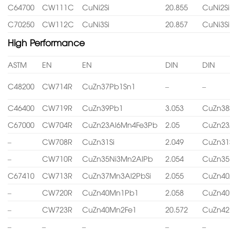
C64700
CW111C
CuNi2Si
20.855
CuNi2Si
C70250
CW112C
CuNi3Si
20.857
CuNi3Si
High Performance
ASTM
EN
EN
DIN
DIN
C48200
CW714R
CuZn37Pb1Sn1
–
–
C46400
CW719R
CuZn39Pb1
3.053
CuZn38
C67000
CW704R
CuZn23Al6Mn4Fe3Pb
2.05
CuZn23
–
CW708R
CuZn31Si
2.049
CuZn31
–
CW710R
CuZn35Ni3Mn2AlPb
2.054
CuZn35
C67410
CW713R
CuZn37Mn3Al2PbSi
2.055
CuZn40
–
CW720R
CuZn40Mn1Pb1
2.058
CuZn4
–
CW723R
CuZn40Mn2Fe1
20.572
CuZn4
–
–
–
–
–