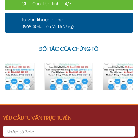
Chu đáo, tận tình, 24/7
Tư vấn khách hàng
0969.304.316 (Mr Dưỡng)
ĐỐI TÁC CỦA CHÚNG TÔI
YÊU CẦU TƯ VẤN TRỰC TUYẾN