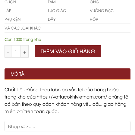
CUỘN
TẤM
ỐNG
LÁP
LỤC GIÁC
VUÔNG ĐẶC
PHỤ KIỆN
DÂY
HỘP
VÀ CÁC LOẠI KHÁC
Còn 1000 trong kho
Số lượng
THÊM VÀO GIỎ HÀNG
MÔ TẢ
Chất Liệu Đồng Thau luôn có sẵn tại cửa hàng hoặc
trong kho của https://vattucokhivietnam.com/ chúng tôi
có bán theo quy cách khách hàng yêu cầu, giao hàng
miễn phí trên toàn quốc.