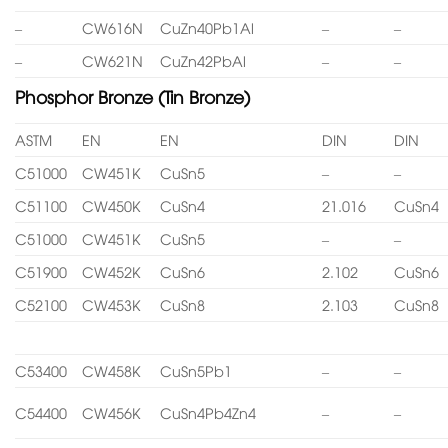
–
CW616N
CuZn40Pb1Al
–
–
–
CW621N
CuZn42PbAl
–
–
Phosphor Bronze (Tin Bronze)
ASTM
EN
EN
DIN
DIN
C51000
CW451K
CuSn5
–
–
C51100
CW450K
CuSn4
21.016
CuSn4
C51000
CW451K
CuSn5
–
–
C51900
CW452K
CuSn6
2.102
CuSn6
C52100
CW453K
CuSn8
2.103
CuSn8
C53400
CW458K
CuSn5Pb1
–
–
C54400
CW456K
CuSn4Pb4Zn4
–
–