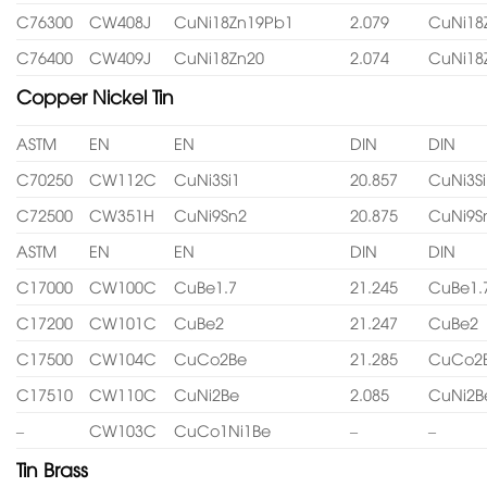
C76300
CW408J
CuNi18Zn19Pb1
2.079
CuNi18
C76400
CW409J
CuNi18Zn20
2.074
CuNi18
Copper Nickel Tin
ASTM
EN
EN
DIN
DIN
C70250
CW112C
CuNi3Si1
20.857
CuNi3Si
C72500
CW351H
CuNi9Sn2
20.875
CuNi9S
ASTM
EN
EN
DIN
DIN
C17000
CW100C
CuBe1.7
21.245
CuBe1.
C17200
CW101C
CuBe2
21.247
CuBe2
C17500
CW104C
CuCo2Be
21.285
CuCo2
C17510
CW110C
CuNi2Be
2.085
CuNi2B
–
CW103C
CuCo1Ni1Be
–
–
Tin Brass