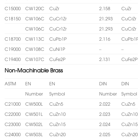
C15000
CW120C
CuZr
2.158
CuZr
C18150
CW106C
CuCr1Zr
21.293
CuCrZr
CW106C
CuCr1Zr
21.293
CuCrZr
C18700
CW113C
CuPb1P
2.116
CuPb1
C19000
CW108C
CuNi1P
–
–
C19400
CW107C
CuFe2P
2.131
CuFe2P
Non-Machinable Brass
ASTM
EN
EN
DIN
DIN
Number
Symbol
Number
Symbol
C21000
CW500L
CuZn5
2.022
CuZn5
C22000
CW501L
CuZn10
2.023
CuZn10
C23000
CW502L
CuZn15
2.024
CuZn15
C24000
CW503L
CuZn20
2.025
CuZn20