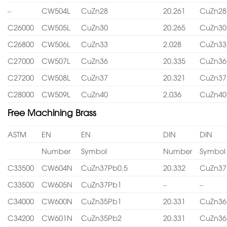
–
CW504L
CuZn28
20.261
CuZn28
C26000
CW505L
CuZn30
20.265
CuZn30
C26800
CW506L
CuZn33
2.028
CuZn33
C27000
CW507L
CuZn36
20.335
CuZn36
C27200
CW508L
CuZn37
20.321
CuZn37
C28000
CW509L
CuZn40
2.036
CuZn40
Free Machining Brass
ASTM
EN
EN
DIN
DIN
Number
Symbol
Number
Symbol
C33500
CW604N
CuZn37Pb0.5
20.332
CuZn37
C33500
CW605N
CuZn37Pb1
–
–
C34000
CW600N
CuZn35Pb1
20.331
CuZn36
C34200
CW601N
CuZn35Pb2
20.331
CuZn36