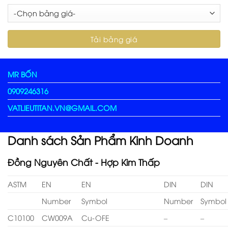
MR BỐN
0909246316
VATLIEUTITAN.VN@GMAIL.COM
Danh sách Sản Phẩm Kinh Doanh
Đồng Nguyên Chất - Hợp Kim Thấp
ASTM
EN
EN
DIN
DIN
Number
Symbol
Number
Symbol
C10100
CW009A
Cu-OFE
–
–