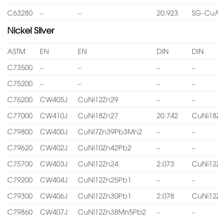
C63280
–
–
20.923
SG-CuA
Nickel Silver
ASTM
EN
EN
DIN
DIN
C73500
–
–
–
–
C75200
–
–
–
–
C76200
CW405J
CuNi12Zn29
–
–
C77000
CW410J
CuNi18Zn27
20.742
CuNi18
C79800
CW400J
CuNi7Zn39Pb3Mn2
–
–
C79620
CW402J
CuNi10Zn42Pb2
–
–
C75700
CW403J
CuNi12Zn24
2.073
CuNi12
C79200
CW404J
CuNi12Zn25Pb1
–
–
C79300
CW406J
CuNi12Zn30Pb1
2.078
CuNi12
C79860
CW407J
CuNi12Zn38Mn5Pb2
–
–