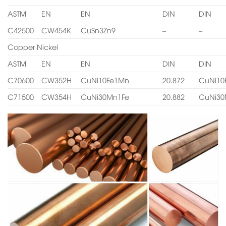
ASTM
EN
EN
DIN
DIN
C42500
CW454K
CuSn3Zn9
–
–
Copper Nickel
ASTM
EN
EN
DIN
DIN
C70600
CW352H
CuNi10Fe1Mn
20.872
CuNi10
C71500
CW354H
CuNi30Mn1Fe
20.882
CuNi30