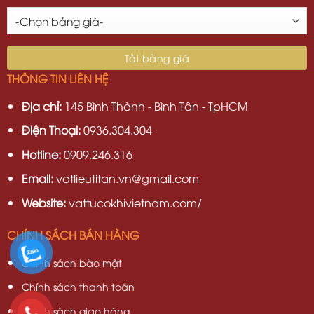
THÔNG TIN LIÊN HỆ
Địa chỉ:
145 Bình Thành - Bình Tân - TpHCM
Điện Thoại:
0936.304.304
Hotline:
0909.246.316
Email:
vatlieutitan.vn@gmail.com
Website:
vattucokhivietnam.com/
CHÍNH SÁCH BÁN HÀNG
Chính sách bảo mật
Chính sách thanh toán
Chính sách giao hàng