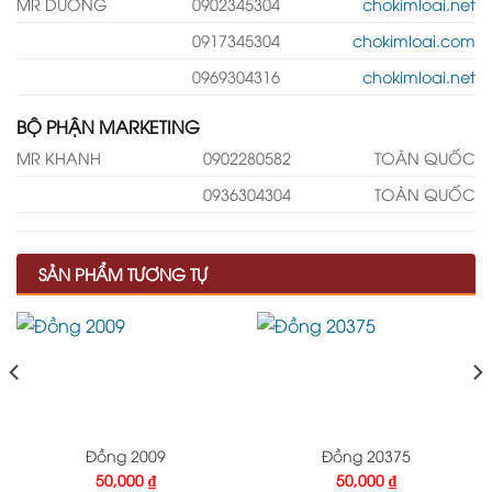
MR DƯỠNG
0902345304
chokimloai.net
0917345304
chokimloai.com
0969304316
chokimloai.net
BỘ PHẬN MARKETING
MR KHANH
0902280582
TOÀN QUỐC
0936304304
TOÀN QUỐC
SẢN PHẨM TƯƠNG TỰ
Đồng 2009
Đồng 20375
50,000
₫
50,000
₫