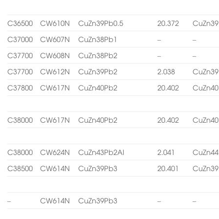
C36500
CW610N
CuZn39Pb0.5
20.372
CuZn39
C37000
CW607N
CuZn38Pb1
–
–
C37700
CW608N
CuZn38Pb2
–
–
C37700
CW612N
CuZn39Pb2
2.038
CuZn39
C37800
CW617N
CuZn40Pb2
20.402
CuZn40
C38000
CW617N
CuZn40Pb2
20.402
CuZn40
C38000
CW624N
CuZn43Pb2Al
2.041
CuZn44
C38500
CW614N
CuZn39Pb3
20.401
CuZn39
–
CW614N
CuZn39Pb3
–
–