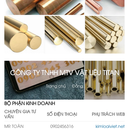
CÔNG TY TNHH MTV VẬT LIỆU TITAN
Trang chủ
/
Đồng
BỘ PHẬN KINH DOANH
CHUYÊN GIA TƯ
SỐ ĐIỆN THOẠI
PHỤ TRÁCH WEB
VẤN
MR TOÀN
0902456316
kimloaiviet.net