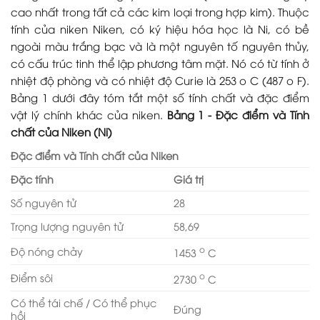
cao nhất trong tất cả các kim loại trong hợp kim). Thuộc
tính của niken Niken, có ký hiệu hóa học là Ni, có bề
ngoài màu trắng bạc và là một nguyên tố nguyên thủy,
có cấu trúc tinh thể lập phương tâm mặt. Nó có từ tính ở
nhiệt độ phòng và có nhiệt độ Curie là 253 o C (487 o F).
Bảng 1 dưới đây tóm tắt một số tính chất và đặc điểm
vật lý chính khác của niken.
Bảng 1 - Đặc điểm và Tính
chất của Niken (Ni)
Đặc điểm và Tính chất của Niken
Đặc tính
Giá trị
Số nguyên tử
28
Trọng lượng nguyên tử
58,69
o
Độ nóng chảy
1453
C
o
Điểm sôi
2730
C
Có thể tái chế / Có thể phục
Đúng
hồi