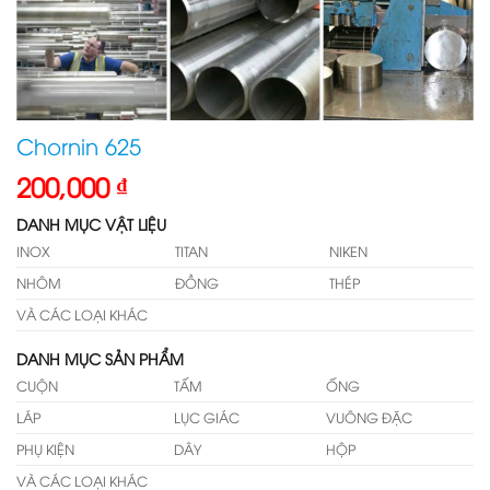
Chornin 625
200,000
₫
DANH MỤC VẬT LIỆU
INOX
TITAN
NIKEN
NHÔM
ĐỒNG
THÉP
VÀ CÁC LOẠI KHÁC
DANH MỤC SẢN PHẨM
CUỘN
TẤM
ỐNG
LÁP
LỤC GIÁC
VUÔNG ĐẶC
PHỤ KIỆN
DÂY
HỘP
VÀ CÁC LOẠI KHÁC