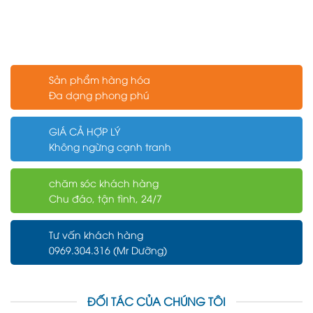
Sản phẩm hàng hóa
Đa dạng phong phú
GIÁ CẢ HỢP LÝ
Không ngừng cạnh tranh
chăm sóc khách hàng
Chu đáo, tận tình, 24/7
Tư vấn khách hàng
0969.304.316 (Mr Dưỡng)
ĐỐI TÁC CỦA CHÚNG TÔI