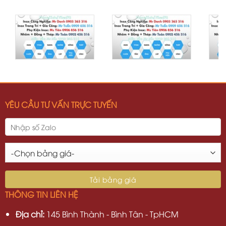
YÊU CẦU TƯ VẤN TRỰC TUYẾN
THÔNG TIN LIÊN HỆ
Địa chỉ:
145 Bình Thành - Bình Tân - TpHCM