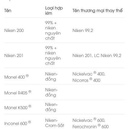
Loại hợp
Tên
Tên thương mại thay thế
kim
99% +
niken
Niken 200
Niken 99,2
nguyên
chất
99% +
niken
Niken 201
Niken 201, LC Niken 99,2
nguyên
chất
®
Nickelvac
400,
Niken-
®
Monel 400
®
đồng
Nicorros
400
Niken-
®
Monel R405
đồng
Niken-
®
Monel K500
đồng
®
Nickelvac
600,
Niken-
®
Inconel 600
®
Crom-Sắt
Ferrochronin
600