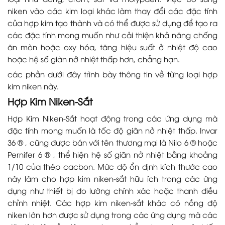
niken vào các kim loại khác làm thay đổi các đặc tính
của hợp kim tạo thành và có thể được sử dụng để tạo ra
các đặc tính mong muốn như cải thiện khả năng chống
ăn mòn hoặc oxy hóa, tăng hiệu suất ở nhiệt độ cao
hoặc hệ số giãn nở nhiệt thấp hơn, chẳng hạn.
các phần dưới đây trình bày thông tin về từng loại hợp
kim niken này.
Hợp Kim Niken-Sắt
Hợp Kim Niken-Sắt hoạt động trong các ứng dụng mà
đặc tính mong muốn là tốc độ giãn nở nhiệt thấp. Invar
36 ® , cũng được bán với tên thương mại là Nilo 6 ® hoặc
Pernifer 6 ® , thể hiện hệ số giãn nở nhiệt bằng khoảng
1/10 của thép cacbon. Mức độ ổn định kích thước cao
này làm cho hợp kim niken-sắt hữu ích trong các ứng
dụng như thiết bị đo lường chính xác hoặc thanh điều
chỉnh nhiệt. Các hợp kim niken-sắt khác có nồng độ
niken lớn hơn được sử dụng trong các ứng dụng mà các