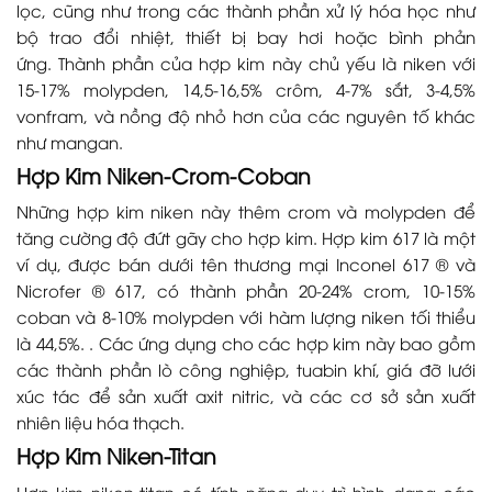
lọc, cũng như trong các thành phần xử lý hóa học như
bộ trao đổi nhiệt, thiết bị bay hơi hoặc bình phản
ứng. Thành phần của hợp kim này chủ yếu là niken với
15-17% molypden, 14,5-16,5% crôm, 4-7% sắt, 3-4,5%
vonfram, và nồng độ nhỏ hơn của các nguyên tố khác
như mangan.
Hợp Kim Niken-Crom-Coban
Những hợp kim niken này thêm crom và molypden để
tăng cường độ đứt gãy cho hợp kim. Hợp kim 617 là một
ví dụ, được bán dưới tên thương mại Inconel 617 ® và
Nicrofer ® 617, có thành phần 20-24% crom, 10-15%
coban và 8-10% molypden với hàm lượng niken tối thiểu
là 44,5%. . Các ứng dụng cho các hợp kim này bao gồm
các thành phần lò công nghiệp, tuabin khí, giá đỡ lưới
xúc tác để sản xuất axit nitric, và các cơ sở sản xuất
nhiên liệu hóa thạch.
Hợp Kim Niken-Titan
Hợp kim niken-titan có tính năng duy trì hình dạng các