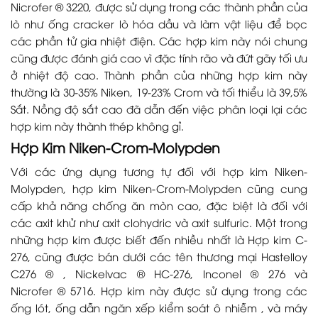
Nicrofer ® 3220, được sử dụng trong các thành phần của
lò như ống cracker lò hóa dầu và làm vật liệu để bọc
các phần tử gia nhiệt điện. Các hợp kim này nói chung
cũng được đánh giá cao vì đặc tính rão và đứt gãy tối ưu
ở nhiệt độ cao. Thành phần của những hợp kim này
thường là 30-35% Niken, 19-23% Crom và tối thiểu là 39,5%
Sắt. Nồng độ sắt cao đã dẫn đến việc phân loại lại các
hợp kim này thành thép không gỉ.
Hợp Kim Niken-Crom-Molypden
Với các ứng dụng tương tự đối với hợp kim Niken-
Molypden, hợp kim Niken-Crom-Molypden cũng cung
cấp khả năng chống ăn mòn cao, đặc biệt là đối với
các axit khử như axit clohydric và axit sulfuric. Một trong
những hợp kim được biết đến nhiều nhất là Hợp kim C-
276, cũng được bán dưới các tên thương mại Hastelloy
C276 ® , Nickelvac ® HC-276, Inconel ® 276 và
Nicrofer ® 5716. Hợp kim này được sử dụng trong các
ống lót, ống dẫn ngăn xếp kiểm soát ô nhiễm , và máy