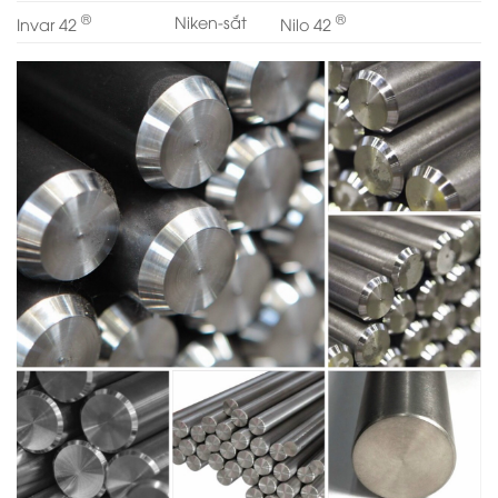
®
®
Niken-sắt
Invar 42
Nilo 42