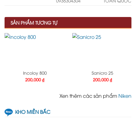
0936304304
TOÀN QUỐC
SẢN PHẨM TƯƠNG TỰ
Incoloy 800
Sanicro 25
200,000
₫
200,000
₫
Xen thêm các sản phẩm
Niken
KHO MIỀN BẮC