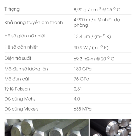
3
o
Tỉ trọng
8,90 g / cm
@ 25
C
4.900 m / s @ nhiệt độ
Khả năng truyền âm thanh
phòng
o
Hệ số giãn nở nhiệt
13,4 μm / (m-
K)
o
Hệ số dẫn nhiệt
90,9 W / (m-
K)
o
Điện trở suất
69,3 nΩ-m @ 20
C
Mô-đun số lượng lớn
180 GPa
Mô đun cắt
76 GPa
Tỷ lệ Poisson
0,31
Độ cứng Mohs
4.0
Độ cứng Vickers
638 MPa