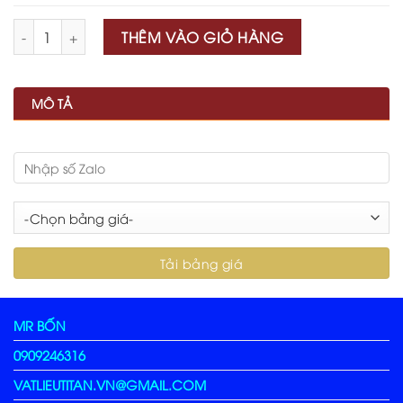
Số lượng
THÊM VÀO GIỎ HÀNG
MÔ TẢ
MR BỐN
0909246316
VATLIEUTITAN.VN@GMAIL.COM