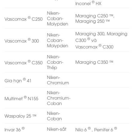
®
Inconel
HX
Niken-
Maraging C250 ™,
®
Coban-
Vascomax
C250
Maraging 250 ™
Molypden
Maraging 300, Maraging
Niken-
®
®
C300
và
Coban-
Vascomax
300
®
Molypden
Vascomax
C300
Niken-
®
Coban-
Maraging C350 ™
Vascomax
C350
Thép
Niken-
®
Gia hạn
41
Chromium
Niken-
®
Chromium-
Multimet
N155
Coban
Niken-
Waspaloy 25 ™
Coban
®
®
®
Niken-sắt
Invar 36
Nilo 6
, Pernifer 6