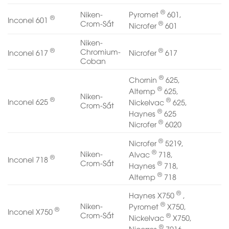
®
Pyromet
601,
Niken-
®
Inconel 601
®
Crom-Sắt
Nicrofer
601
Niken-
®
®
Chromium-
Inconel 617
Nicrofer
617
Coban
®
Chornin
625,
®
Altemp
625,
Niken-
®
®
Inconel 625
Nickelvac
625,
Crom-Sắt
®
Haynes
625
®
Nicrofer
6020
®
Nicrofer
5219,
®
Niken-
Alvac
718,
®
Inconel 718
Crom-Sắt
®
Haynes
718,
®
Altemp
718
®
Haynes X750
,
®
Niken-
Pyromet
X750,
®
Inconel X750
Crom-Sắt
®
Nickelvac
X750,
®
Nicorros
7016