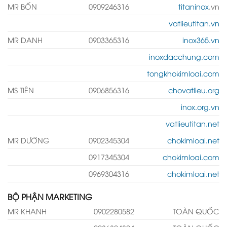
MR BỐN
0909246316
titaninox
.vn
vatlieutitan.vn
MR DANH
0903365316
inox365.vn
inoxdacchung.com
tongkhokimloai.com
MS TIÊN
0906856316
chovatlieu.org
inox.org.vn
vatlieutitan.net
MR DƯỠNG
0902345304
chokimloai.net
0917345304
chokimloai.com
0969304316
chokimloai.net
BỘ PHẬN MARKETING
MR KHANH
0902280582
TOÀN QUỐC