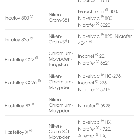
®
Ferrochronin
800,
Niken-
®
®
Incoloy 800
Nickelvac
800,
Crom-Sắt
®
Nicrofer
3220
®
Nickelvac
825, Nicrofer
Niken-
®
Incoloy 825
®
Crom-Sắt
4241
Chromium-
®
Inconel
22,
®
Molypden-
Hastelloy C22
®
Nicrofer
5621
Tungsten
®
Nickelvac
HC-276,
Niken-
®
®
Chromium-
Hastelloy C276
Inconel
276,
Molypden
®
Nicrofer
5716
Niken-
®
®
Chromium-
Hastelloy B2
Nimofer
6928
Molypden
®
Nickelvac
HX,
Niken-
®
Nicrofer
4722,
®
Crom-Sắt-
Hastelloy X
®
Altemp
HX,
Molypden