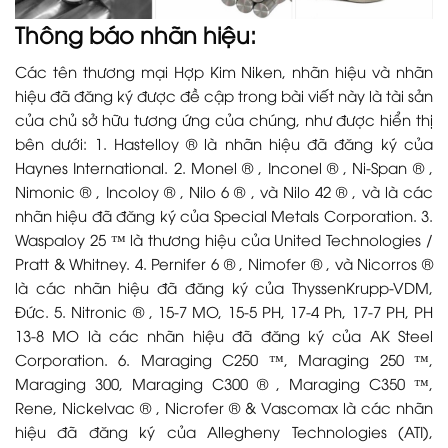
Thông báo nhãn hiệu:
Các tên thương mại Hợp Kim Niken, nhãn hiệu và nhãn
hiệu đã đăng ký được đề cập trong bài viết này là tài sản
của chủ sở hữu tương ứng của chúng, như được hiển thị
bên dưới: 1. Hastelloy ® là nhãn hiệu đã đăng ký của
Haynes International. 2. Monel ® , Inconel ® , Ni-Span ® ,
Nimonic ® , Incoloy ® , Nilo 6 ® , và Nilo 42 ® , và là các
nhãn hiệu đã đăng ký của Special Metals Corporation. 3.
Waspaloy 25 ™ là thương hiệu của United Technologies /
Pratt & Whitney. 4. Pernifer 6 ® , Nimofer ® , và Nicorros ®
là các nhãn hiệu đã đăng ký của ThyssenKrupp-VDM,
Đức. 5. Nitronic ® , 15-7 MO, 15-5 PH, 17-4 Ph, 17-7 PH, PH
13-8 MO là các nhãn hiệu đã đăng ký của AK Steel
Corporation. 6. Maraging C250 ™, Maraging 250 ™,
Maraging 300, Maraging C300 ® , Maraging C350 ™,
Rene, Nickelvac ® , Nicrofer ® & Vascomax là các nhãn
hiệu đã đăng ký của Allegheny Technologies (ATI),