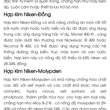
đặc tính từ mềm là quan trọng, chẳng hạn như máy biến
áp, cuộn cảm hoặc thiết bị lưu trữ bộ nhớ.
Hợp Kim Niken-Đồng
Hợp Kim Niken-Đồng có khả năng chống ăn mòn rất tốt
bởi nước mặn hoặc nước biển và do đó được ứng dụng
trong các ứng dụng hàng hải. Ví dụ, Monel 400 ® , cũng
được bán dưới tên thương mại Nickelvac ® 400 hoặc
Nicorros ® 400, có thể được ứng dụng trong các hệ
thống đường ống biển, trục máy bơm và van nước
biển. Hợp kim này có nồng độ tối thiểu là 63% niken và
28-34% đồng.
Hợp Kim Niken-Molypden
Hợp Kim Niken-Molypden có khả năng chống hóa chất
cao đối với axit mạnh và các chất khử khác như axit
clohydric, hydro clorua, axit sunfuric và axit
photphoric. Thành phần hóa học cho hợp kim loại này,
chẳng hạn như Alloy B-2 ® , có nồng độ molypden từ 29-
30% và nồng độ niken từ 66-74%. Các ứng dụng bao gồm