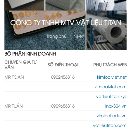
CÔNG TY TNHH MTV VẬT LIỆU TITAN
Trang chủ
/
Niken
BỘ PHẬN KINH DOANH
CHUYÊN GIA TƯ
SỐ ĐIỆN THOẠI
PHỤ TRÁCH WEB
VẤN
MR TOÀN
0902456316
kimloaiviet.net
kimloaiviet.com
vatlieutitan.xyz
MR TUẤN
0909656316
inox304.vn
kimloai.edu.vn
vatlieutitan.com