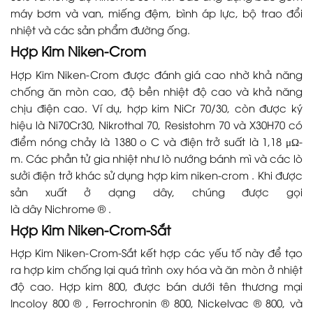
máy bơm và van, miếng đệm, bình áp lực, bộ trao đổi
nhiệt và các sản phẩm đường ống.
Hợp Kim Niken-Crom
Hợp Kim Niken-Crom được đánh giá cao nhờ khả năng
chống ăn mòn cao, độ bền nhiệt độ cao và khả năng
chịu điện cao. Ví dụ, hợp kim NiCr 70/30, còn được ký
hiệu là Ni70Cr30, Nikrothal 70, Resistohm 70 và X30H70 có
điểm nóng chảy là 1380 o C và điện trở suất là 1,18 μΩ-
m. Các phần tử gia nhiệt như lò nướng bánh mì và các lò
sưởi điện trở khác sử dụng hợp kim niken-crom . Khi được
sản xuất ở dạng dây, chúng được gọi
là dây Nichrome ® .
Hợp Kim Niken-Crom-Sắt
Hợp Kim Niken-Crom-Sắt kết hợp các yếu tố này để tạo
ra hợp kim chống lại quá trình oxy hóa và ăn mòn ở nhiệt
độ cao. Hợp kim 800, được bán dưới tên thương mại
Incoloy 800 ® , Ferrochronin ® 800, Nickelvac ® 800, và