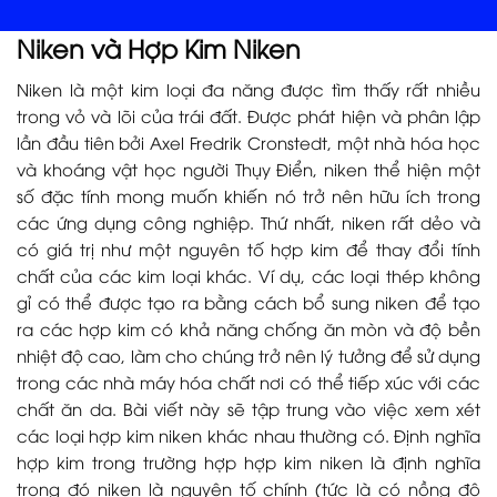
Niken và Hợp Kim Niken
Niken là một kim loại đa năng được tìm thấy rất nhiều
trong vỏ và lõi của trái đất. Được phát hiện và phân lập
lần đầu tiên bởi Axel Fredrik Cronstedt, một nhà hóa học
và khoáng vật học người Thụy Điển, niken thể hiện một
số đặc tính mong muốn khiến nó trở nên hữu ích trong
các ứng dụng công nghiệp. Thứ nhất, niken rất dẻo và
có giá trị như một nguyên tố hợp kim để thay đổi tính
chất của các kim loại khác. Ví dụ, các loại thép không
gỉ có thể được tạo ra bằng cách bổ sung niken để tạo
ra các hợp kim có khả năng chống ăn mòn và độ bền
nhiệt độ cao, làm cho chúng trở nên lý tưởng để sử dụng
trong các nhà máy hóa chất nơi có thể tiếp xúc với các
chất ăn da. Bài viết này sẽ tập trung vào việc xem xét
các loại hợp kim niken khác nhau thường có. Định nghĩa
hợp kim trong trường hợp hợp kim niken là định nghĩa
trong đó niken là nguyên tố chính (tức là có nồng độ