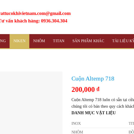
vattucokhivietnam.com@gmail.com
Tư vấn khách hàng: 0936.304.304
ỒNG
NIKEN
NHÔM
TITAN
SẢN PHẨM KHÁC
TÀI LIỆU 
Cuộn Altemp 718
200,000
₫
Cuộn Altemp 718 luôn có sẵn tại cửa
chúng tôi có bán theo quy cách khác
DANH MỤC VẬT LIỆU
INOX
TI
NHÔM
Đ