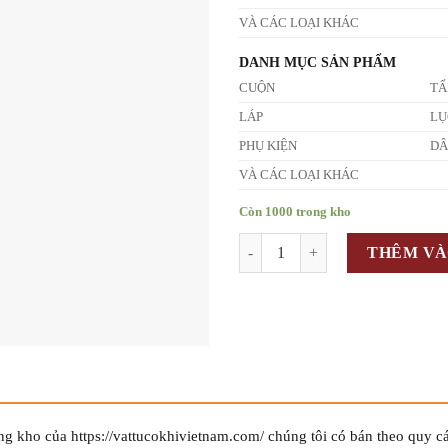
VÀ CÁC LOẠI KHÁC
DANH MỤC SẢN PHẨM
CUỘN
T
LÁP
LỤ
PHỤ KIỆN
D
VÀ CÁC LOẠI KHÁC
Còn 1000 trong kho
Số lượng
THÊM VÀ
ng kho của https://vattucokhivietnam.com/ chúng tôi có bán theo quy c