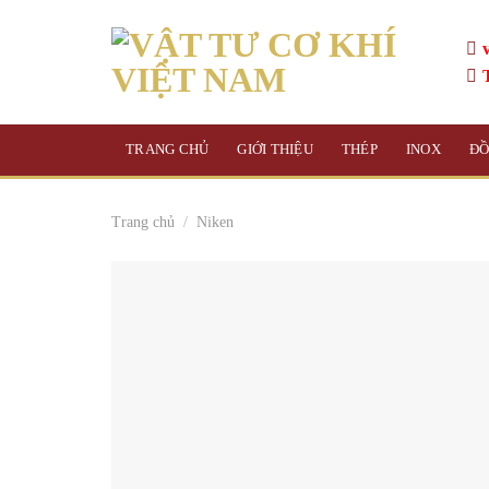
Skip
to
content
TRANG CHỦ
GIỚI THIỆU
THÉP
INOX
Đ
Trang chủ
/
Niken