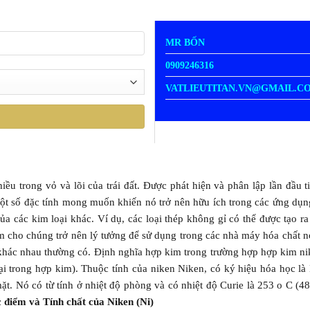
MR BỐN
0909246316
VATLIEUTITAN.VN@GMAIL.C
iều trong vỏ và lõi của trái đất. Được phát hiện và phân lập lần đầu 
t số đặc tính mong muốn khiến nó trở nên hữu ích trong các ứng dụng 
ủa các kim loại khác. Ví dụ, các loại thép không gỉ có thể được tạo r
cho chúng trở nên lý tưởng để sử dụng trong các nhà máy hóa chất nơi 
 khác nhau thường có. Định nghĩa hợp kim trong trường hợp hợp kim nik
oại trong hợp kim). Thuộc tính của niken Niken, có ký hiệu hóa học l
ặt. Nó có từ tính ở nhiệt độ phòng và có nhiệt độ Curie là 253 o C (48
 điểm và Tính chất của Niken (Ni)