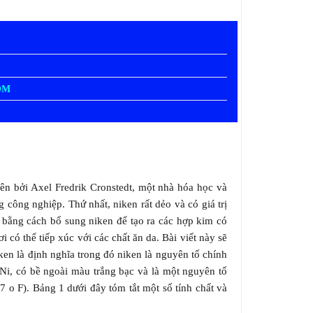
OM
tiên bởi Axel Fredrik Cronstedt, một nhà hóa học và
công nghiệp. Thứ nhất, niken rất dẻo và có giá trị
a bằng cách bổ sung niken để tạo ra các hợp kim có
có thể tiếp xúc với các chất ăn da. Bài viết này sẽ
en là định nghĩa trong đó niken là nguyên tố chính
à Ni, có bề ngoài màu trắng bạc và là một nguyên tố
7 o F). Bảng 1 dưới đây tóm tắt một số tính chất và