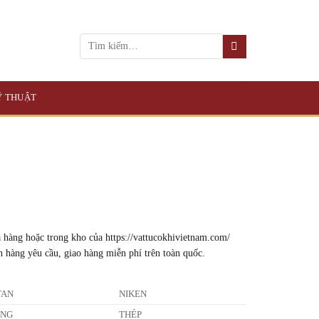
KỸ THUẬT
 hàng hoặc trong kho của https://vattucokhivietnam.com/
h hàng yêu cầu, giao hàng miễn phí trên toàn quốc.
TAN
NIKEN
ỒNG
THÉP