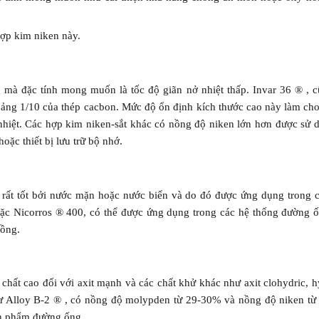
hợp kim niken này.
mà đặc tính mong muốn là tốc độ giãn nở nhiệt thấp. Invar 36 ® , c
khoảng 1/10 của thép cacbon. Mức độ ổn định kích thước cao này làm ch
 nhiệt. Các hợp kim niken-sắt khác có nồng độ niken lớn hơn được sử
ặc thiết bị lưu trữ bộ nhớ.
t tốt bởi nước mặn hoặc nước biển và do đó được ứng dụng trong c
ặc Nicorros ® 400, có thể được ứng dụng trong các hệ thống đường 
đồng.
 cao đối với axit mạnh và các chất khử khác như axit clohydric, hyd
hư Alloy B-2 ® , có nồng độ molypden từ 29-30% và nồng độ niken 
sản phẩm đường ống.