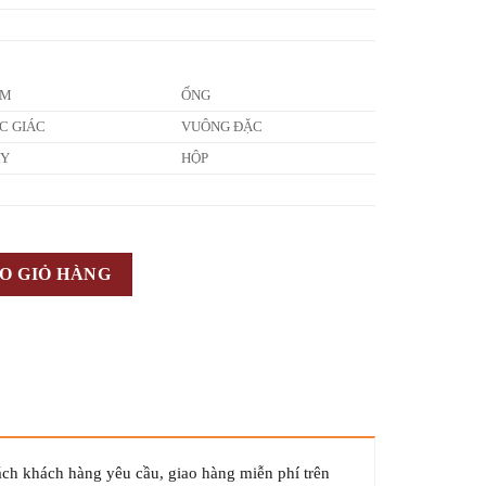
ẤM
ỐNG
C GIÁC
VUÔNG ĐẶC
ÂY
HỘP
O GIỎ HÀNG
ách khách hàng yêu cầu, giao hàng miễn phí trên