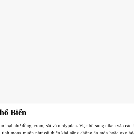
hổ Biến
im loại như đồng, crom, sắt và molypden. Việc bổ sung niken vào các k
ặc tính mong muốn như cải thiện khả năng chống ăn mòn hoặc oxy hóa,