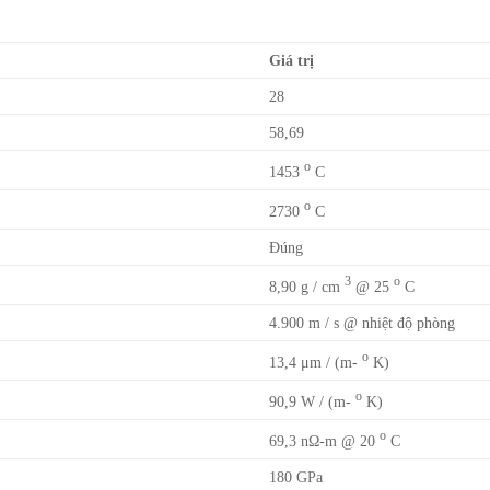
Giá trị
28
58,69
o
1453
C
o
2730
C
Đúng
3
o
8,90 g / cm
@ 25
C
4.900 m / s @ nhiệt độ phòng
o
13,4 μm / (m-
K)
o
90,9 W / (m-
K)
o
69,3 nΩ-m @ 20
C
180 GPa