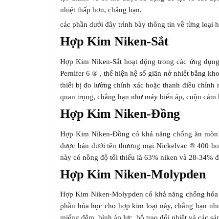
nhiệt thấp hơn, chẳng hạn.
các phần dưới đây trình bày thông tin về từng loại 
Hợp Kim Niken-Sắt
Hợp Kim Niken-Sắt hoạt động trong các ứng dụng 
Pernifer 6 ® , thể hiện hệ số giãn nở nhiệt bằng 
thiết bị đo lường chính xác hoặc thanh điều chỉnh
quan trọng, chẳng hạn như máy biến áp, cuộn cảm ho
Hợp Kim Niken-Đồng
Hợp Kim Niken-Đồng có khả năng chống ăn mòn rấ
được bán dưới tên thương mại Nickelvac ® 400 ho
này có nồng độ tối thiểu là 63% niken và 28-34% 
Hợp Kim Niken-Molypden
Hợp Kim Niken-Molypden có khả năng chống hóa chất
phần hóa học cho hợp kim loại này, chẳng hạn n
miếng đệm, bình áp lực, bộ trao đổi nhiệt và các 