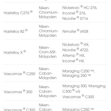
®
Nickelvac
HC-276,
Niken-
®
®
Chromium-
Hastelloy C276
Inconel
276,
Molypden
®
Nicrofer
5716
Niken-
®
®
Chromium-
Hastelloy B2
Nimofer
6928
Molypden
®
Nickelvac
HX,
Niken-
®
Nicrofer
4722,
®
Crom-Sắt-
Hastelloy X
®
Altemp
HX,
Molypden
®
Inconel
HX
Niken-
Maraging C250 ™,
®
Coban-
Vascomax
C250
Maraging 250 ™
Molypden
Maraging 300, Maraging
Niken-
®
®
C300
và
Coban-
Vascomax
300
®
Molypden
Vascomax
C300
Niken-
®
Coban-
Maraging C350 ™
Vascomax
C350