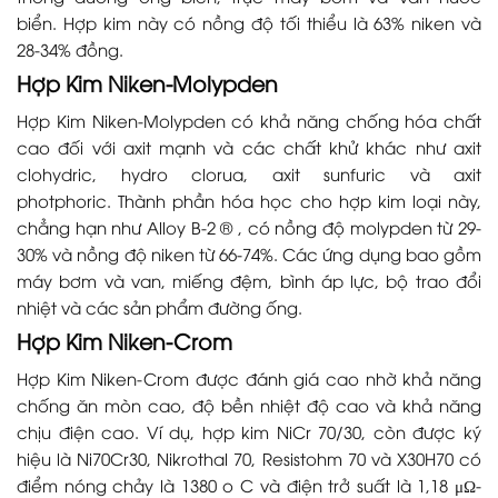
biển. Hợp kim này có nồng độ tối thiểu là 63% niken và
28-34% đồng.
Hợp Kim Niken-Molypden
Hợp Kim Niken-Molypden có khả năng chống hóa chất
cao đối với axit mạnh và các chất khử khác như axit
clohydric, hydro clorua, axit sunfuric và axit
photphoric. Thành phần hóa học cho hợp kim loại này,
chẳng hạn như Alloy B-2 ® , có nồng độ molypden từ 29-
30% và nồng độ niken từ 66-74%. Các ứng dụng bao gồm
máy bơm và van, miếng đệm, bình áp lực, bộ trao đổi
nhiệt và các sản phẩm đường ống.
Hợp Kim Niken-Crom
Hợp Kim Niken-Crom được đánh giá cao nhờ khả năng
chống ăn mòn cao, độ bền nhiệt độ cao và khả năng
chịu điện cao. Ví dụ, hợp kim NiCr 70/30, còn được ký
hiệu là Ni70Cr30, Nikrothal 70, Resistohm 70 và X30H70 có
điểm nóng chảy là 1380 o C và điện trở suất là 1,18 μΩ-