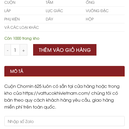
CUỘN
TẤM
ỐNG
LÁP
LỤC GIÁC
VUÔNG ĐẶC
PHỤ KIỆN
DÂY
HỘP
VÀ CÁC LOẠI KHÁC
Còn 1000 trong kho
Số lượng
THÊM VÀO GIỎ HÀNG
MÔ TẢ
Cuộn Chornin 625 luôn có sẵn tại cửa hàng hoặc trong
kho của https://vattucokhivietnam.com/ chúng tôi có
bán theo quy cách khách hàng yêu cầu, giao hàng
miễn phí trên toàn quốc.