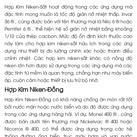
Hợp Kim Niken-Sắt hoạt động trong các ứng dụng mà
đặc tính mong muốn là tốc độ giãn nở nhiệt thấp. Invar
36 ® , cũng được bán với tên thương mại là Nilo 6 ® hoặc
Pernifer 6 ® , thể hiện hệ số giãn nở nhiệt bằng khoảng
1/10 của thép cacbon. Mức độ ổn định kích thước cao
này làm cho hợp kim niken-sắt hữu ích trong các ứng
dụng như thiết bị đo lường chính xác hoặc thanh điều
chỉnh nhiệt. Các hợp kim niken-sắt khác có nồng độ
niken lớn hơn được sử dụng trong các ứng dụng mà các
đặc tính từ mềm là quan trọng, chẳng hạn như máy biến
áp, cuộn cảm hoặc thiết bị lưu trữ bộ nhớ.
Hợp Kim Niken-Đồng
Hợp Kim Niken-Đồng có khả năng chống ăn mòn rất tốt
bởi nước mặn hoặc nước biển và do đó được ứng dụng
trong các ứng dụng hàng hải. Ví dụ, Monel 400 ® , cũng
được bán dưới tên thương mại Nickelvac ® 400 hoặc
Nicorros ® 400, có thể được ứng dụng trong các hệ
thống đường ống biển, trục máy bơm và van nước