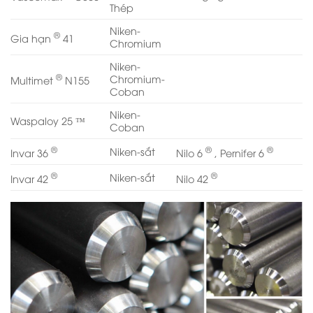
Thép
Niken-
®
Gia hạn
41
Chromium
Niken-
®
Chromium-
Multimet
N155
Coban
Niken-
Waspaloy 25 ™
Coban
®
®
®
Niken-sắt
Invar 36
Nilo 6
, Pernifer 6
®
®
Niken-sắt
Invar 42
Nilo 42