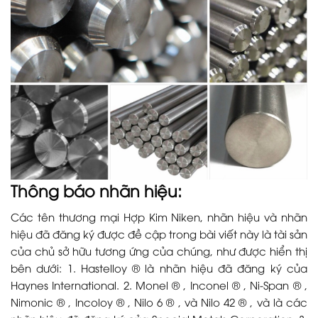
Thông báo nhãn hiệu:
Các tên thương mại Hợp Kim Niken, nhãn hiệu và nhãn
hiệu đã đăng ký được đề cập trong bài viết này là tài sản
của chủ sở hữu tương ứng của chúng, như được hiển thị
bên dưới: 1. Hastelloy ® là nhãn hiệu đã đăng ký của
Haynes International. 2. Monel ® , Inconel ® , Ni-Span ® ,
Nimonic ® , Incoloy ® , Nilo 6 ® , và Nilo 42 ® , và là các