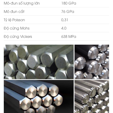
Mô-đun số lượng lớn
180 GPa
Mô đun cắt
76 GPa
Tỷ lệ Poisson
0,31
Độ cứng Mohs
4.0
Độ cứng Vickers
638 MPa