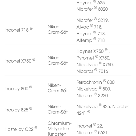
®
Haynes
625
®
Nicrofer
6020
®
Nicrofer
5219,
®
Niken-
Alvac
718,
®
Inconel 718
Crom-Sắt
®
Haynes
718,
®
Altemp
718
®
Haynes X750
,
®
Niken-
Pyromet
X750,
®
Inconel X750
Crom-Sắt
®
Nickelvac
X750,
®
Nicorros
7016
®
Ferrochronin
800,
Niken-
®
®
Incoloy 800
Nickelvac
800,
Crom-Sắt
®
Nicrofer
3220
®
Nickelvac
825, Nicrofer
Niken-
®
Incoloy 825
®
Crom-Sắt
4241
Chromium-
®
Inconel
22,
®
Molypden-
Hastelloy C22
®
Nicrofer
5621
Tungsten