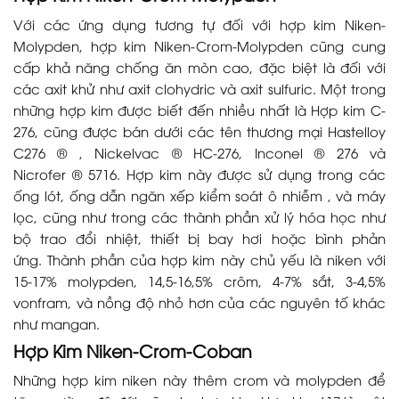
Với các ứng dụng tương tự đối với hợp kim Niken-
Molypden, hợp kim Niken-Crom-Molypden cũng cung
cấp khả năng chống ăn mòn cao, đặc biệt là đối với
các axit khử như axit clohydric và axit sulfuric. Một trong
những hợp kim được biết đến nhiều nhất là Hợp kim C-
276, cũng được bán dưới các tên thương mại Hastelloy
C276 ® , Nickelvac ® HC-276, Inconel ® 276 và
Nicrofer ® 5716. Hợp kim này được sử dụng trong các
ống lót, ống dẫn ngăn xếp kiểm soát ô nhiễm , và máy
lọc, cũng như trong các thành phần xử lý hóa học như
bộ trao đổi nhiệt, thiết bị bay hơi hoặc bình phản
ứng. Thành phần của hợp kim này chủ yếu là niken với
15-17% molypden, 14,5-16,5% crôm, 4-7% sắt, 3-4,5%
vonfram, và nồng độ nhỏ hơn của các nguyên tố khác
như mangan.
Hợp Kim Niken-Crom-Coban
Những hợp kim niken này thêm crom và molypden để