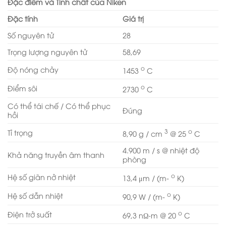
Đặc điểm và Tính chất của Niken
Đặc tính
Giá trị
Số nguyên tử
28
Trọng lượng nguyên tử
58,69
o
Độ nóng chảy
1453
C
o
Điểm sôi
2730
C
Có thể tái chế / Có thể phục
Đúng
hồi
3
o
Tỉ trọng
8,90 g / cm
@ 25
C
4.900 m / s @ nhiệt độ
Khả năng truyền âm thanh
phòng
o
Hệ số giãn nở nhiệt
13,4 μm / (m-
K)
o
Hệ số dẫn nhiệt
90,9 W / (m-
K)
o
Điện trở suất
69,3 nΩ-m @ 20
C