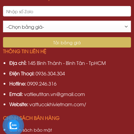
THÔNG TIN LIÊN HỆ
Địa chỉ:
145 Bình Thành - Bình Tân - TpHCM
Điện Thoại:
0936.304.304
Hotline:
0909.246.316
Email:
vatlieutitan.vn@gmail.com
Website:
vattucokhivietnam.com/
CHÍNH SÁCH BÁN HÀNG
Chính sách bảo mật