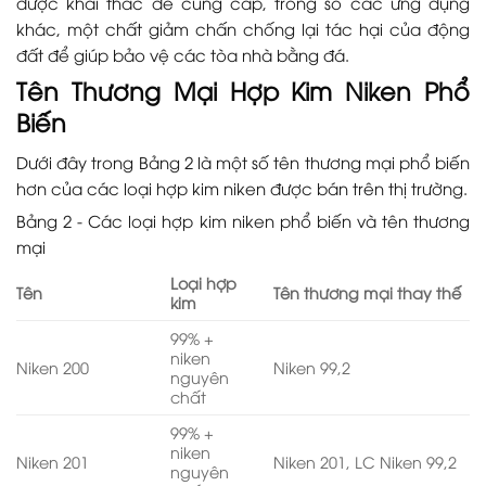
được khai thác để cung cấp, trong số các ứng dụng
khác, một chất giảm chấn chống lại tác hại của động
đất để giúp bảo vệ các tòa nhà bằng đá.
Tên Thương Mại Hợp Kim Niken Phổ
Biến
Dưới đây trong Bảng 2 là một số tên thương mại phổ biến
hơn của các loại hợp kim niken được bán trên thị trường.
Bảng 2 - Các loại hợp kim niken phổ biến và tên thương
mại
Loại hợp
Tên
Tên thương mại thay thế
kim
99% +
niken
Niken 200
Niken 99,2
nguyên
chất
99% +
niken
Niken 201
Niken 201, LC Niken 99,2
nguyên