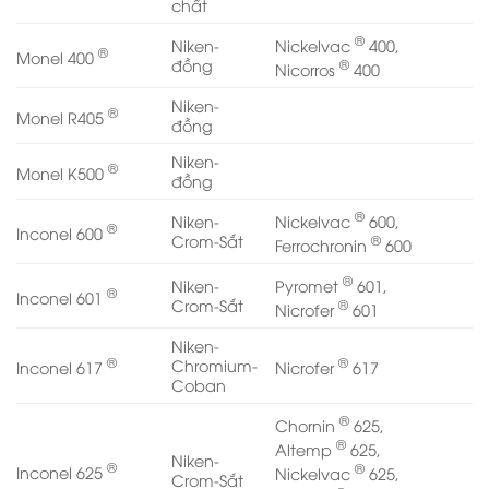
chất
®
Nickelvac
400,
Niken-
®
Monel 400
®
đồng
Nicorros
400
Niken-
®
Monel R405
đồng
Niken-
®
Monel K500
đồng
®
Nickelvac
600,
Niken-
®
Inconel 600
®
Crom-Sắt
Ferrochronin
600
®
Pyromet
601,
Niken-
®
Inconel 601
®
Crom-Sắt
Nicrofer
601
Niken-
®
®
Chromium-
Inconel 617
Nicrofer
617
Coban
®
Chornin
625,
®
Altemp
625,
Niken-
®
®
Inconel 625
Nickelvac
625,
Crom-Sắt