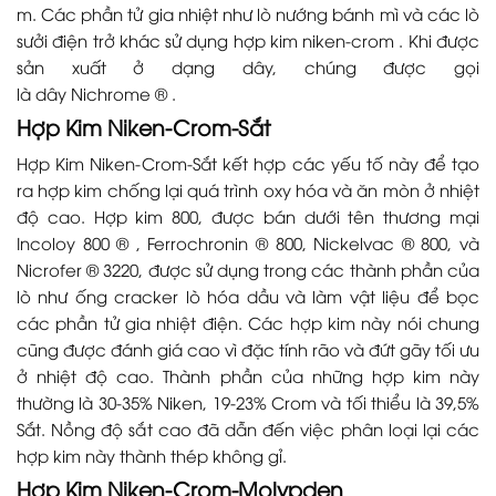
m. Các phần tử gia nhiệt như lò nướng bánh mì và các lò
sưởi điện trở khác sử dụng hợp kim niken-crom . Khi được
sản xuất ở dạng dây, chúng được gọi
là dây Nichrome ® .
Hợp Kim Niken-Crom-Sắt
Hợp Kim Niken-Crom-Sắt kết hợp các yếu tố này để tạo
ra hợp kim chống lại quá trình oxy hóa và ăn mòn ở nhiệt
độ cao. Hợp kim 800, được bán dưới tên thương mại
Incoloy 800 ® , Ferrochronin ® 800, Nickelvac ® 800, và
Nicrofer ® 3220, được sử dụng trong các thành phần của
lò như ống cracker lò hóa dầu và làm vật liệu để bọc
các phần tử gia nhiệt điện. Các hợp kim này nói chung
cũng được đánh giá cao vì đặc tính rão và đứt gãy tối ưu
ở nhiệt độ cao. Thành phần của những hợp kim này
thường là 30-35% Niken, 19-23% Crom và tối thiểu là 39,5%
Sắt. Nồng độ sắt cao đã dẫn đến việc phân loại lại các
hợp kim này thành thép không gỉ.
Hợp Kim Niken-Crom-Molypden