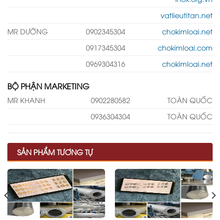
vatlieutitan.net
MR DƯỠNG
0902345304
chokimloai.net
0917345304
chokimloai.com
0969304316
chokimloai.net
BỘ PHẬN MARKETING
MR KHANH
0902280582
TOÀN QUỐC
0936304304
TOÀN QUỐC
SẢN PHẨM TƯƠNG TỰ