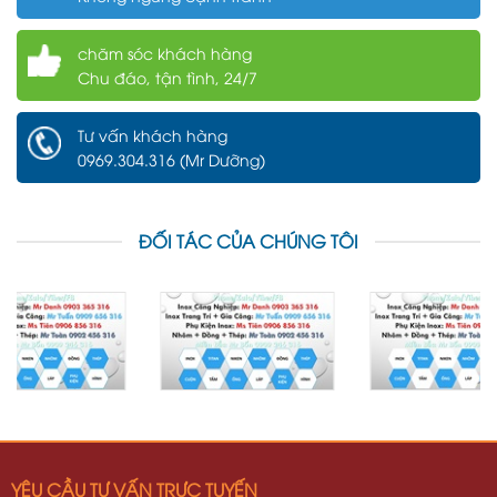
chăm sóc khách hàng
Chu đáo, tận tình, 24/7
Tư vấn khách hàng
0969.304.316 (Mr Dưỡng)
ĐỐI TÁC CỦA CHÚNG TÔI
YÊU CẦU TƯ VẤN TRỰC TUYẾN