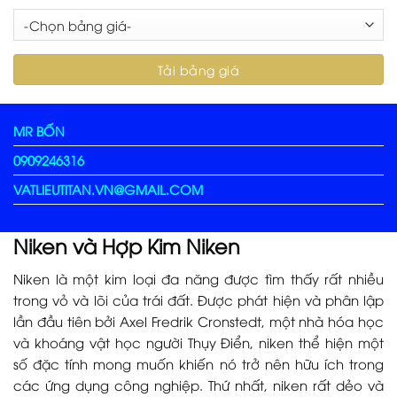
MR BỐN
0909246316
VATLIEUTITAN.VN@GMAIL.COM
Niken và Hợp Kim Niken
Niken là một kim loại đa năng được tìm thấy rất nhiều
trong vỏ và lõi của trái đất. Được phát hiện và phân lập
lần đầu tiên bởi Axel Fredrik Cronstedt, một nhà hóa học
và khoáng vật học người Thụy Điển, niken thể hiện một
số đặc tính mong muốn khiến nó trở nên hữu ích trong
các ứng dụng công nghiệp. Thứ nhất, niken rất dẻo và