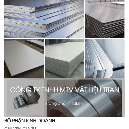
CÔNG TY TNHH MTV VẬT LIỆU TITAN
Trang chủ
/
Niken
BỘ PHẬN KINH DOANH
CHUYÊN GIA TƯ