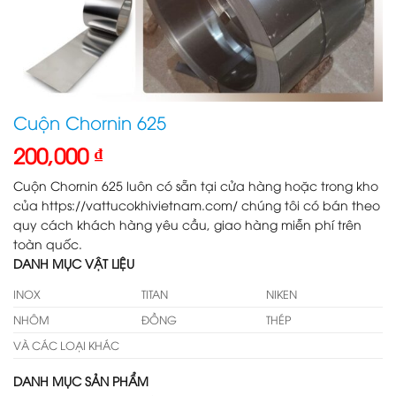
Cuộn Chornin 625
200,000
₫
Cuộn Chornin 625 luôn có sẵn tại cửa hàng hoặc trong kho
của https://vattucokhivietnam.com/ chúng tôi có bán theo
quy cách khách hàng yêu cầu, giao hàng miễn phí trên
toàn quốc.
DANH MỤC VẬT LIỆU
INOX
TITAN
NIKEN
NHÔM
ĐỒNG
THÉP
VÀ CÁC LOẠI KHÁC
DANH MỤC SẢN PHẨM