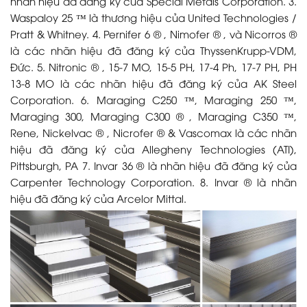
nhãn hiệu đã đăng ký của Special Metals Corporation. 3.
Waspaloy 25 ™ là thương hiệu của United Technologies /
Pratt & Whitney. 4. Pernifer 6 ® , Nimofer ® , và Nicorros ®
là các nhãn hiệu đã đăng ký của ThyssenKrupp-VDM,
Đức. 5. Nitronic ® , 15-7 MO, 15-5 PH, 17-4 Ph, 17-7 PH, PH
13-8 MO là các nhãn hiệu đã đăng ký của AK Steel
Corporation. 6. Maraging C250 ™, Maraging 250 ™,
Maraging 300, Maraging C300 ® , Maraging C350 ™,
Rene, Nickelvac ® , Nicrofer ® & Vascomax là các nhãn
hiệu đã đăng ký của Allegheny Technologies (ATI),
Pittsburgh, PA 7. Invar 36 ® là nhãn hiệu đã đăng ký của
Carpenter Technology Corporation. 8. Invar ® là nhãn
hiệu đã đăng ký của Arcelor Mittal.