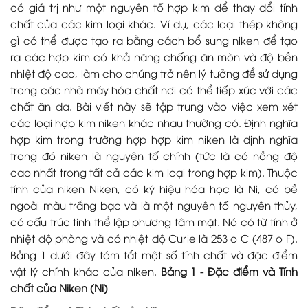
có giá trị như một nguyên tố hợp kim để thay đổi tính
chất của các kim loại khác. Ví dụ, các loại thép không
gỉ có thể được tạo ra bằng cách bổ sung niken để tạo
ra các hợp kim có khả năng chống ăn mòn và độ bền
nhiệt độ cao, làm cho chúng trở nên lý tưởng để sử dụng
trong các nhà máy hóa chất nơi có thể tiếp xúc với các
chất ăn da. Bài viết này sẽ tập trung vào việc xem xét
các loại hợp kim niken khác nhau thường có. Định nghĩa
hợp kim trong trường hợp hợp kim niken là định nghĩa
trong đó niken là nguyên tố chính (tức là có nồng độ
cao nhất trong tất cả các kim loại trong hợp kim). Thuộc
tính của niken Niken, có ký hiệu hóa học là Ni, có bề
ngoài màu trắng bạc và là một nguyên tố nguyên thủy,
có cấu trúc tinh thể lập phương tâm mặt. Nó có từ tính ở
nhiệt độ phòng và có nhiệt độ Curie là 253 o C (487 o F).
Bảng 1 dưới đây tóm tắt một số tính chất và đặc điểm
vật lý chính khác của niken.
Bảng 1 - Đặc điểm và Tính
chất của Niken (Ni)