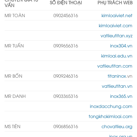
SỐ ĐIỆN THOẠI
PHỤ TRÁCH WEB
VẤN
MR TOÀN
0902456316
kimloaiviet.net
kimloaiviet.com
vatlieutitan.xyz
MR TUẤN
0909656316
inox304.vn
kimloai.edu.vn
vatlieutitan.com
MR BỐN
0909246316
titaninox
.vn
vatlieutitan.vn
MR DANH
0903365316
inox365.vn
inoxdacchung.com
tongkhokimloai.com
MS TIÊN
0906856316
chovatlieu.org
inox.org.vn