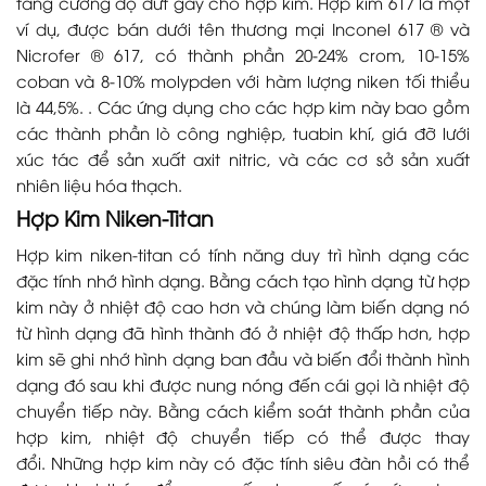
tăng cường độ đứt gãy cho hợp kim. Hợp kim 617 là một
ví dụ, được bán dưới tên thương mại Inconel 617 ® và
Nicrofer ® 617, có thành phần 20-24% crom, 10-15%
coban và 8-10% molypden với hàm lượng niken tối thiểu
là 44,5%. . Các ứng dụng cho các hợp kim này bao gồm
các thành phần lò công nghiệp, tuabin khí, giá đỡ lưới
xúc tác để sản xuất axit nitric, và các cơ sở sản xuất
nhiên liệu hóa thạch.
Hợp Kim Niken-Titan
Hợp kim niken-titan có tính năng duy trì hình dạng các
đặc tính nhớ hình dạng. Bằng cách tạo hình dạng từ hợp
kim này ở nhiệt độ cao hơn và chúng làm biến dạng nó
từ hình dạng đã hình thành đó ở nhiệt độ thấp hơn, hợp
kim sẽ ghi nhớ hình dạng ban đầu và biến đổi thành hình
dạng đó sau khi được nung nóng đến cái gọi là nhiệt độ
chuyển tiếp này. Bằng cách kiểm soát thành phần của
hợp kim, nhiệt độ chuyển tiếp có thể được thay
đổi. Những hợp kim này có đặc tính siêu đàn hồi có thể