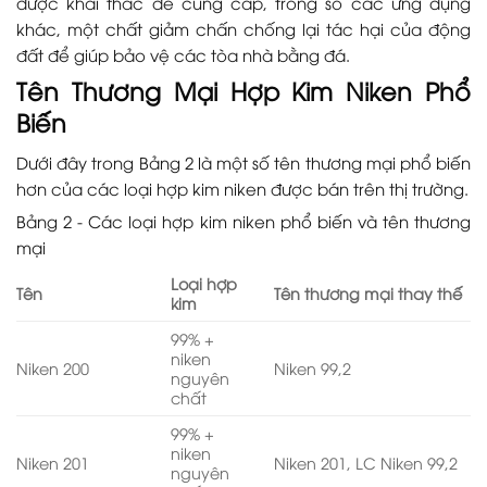
được khai thác để cung cấp, trong số các ứng dụng
khác, một chất giảm chấn chống lại tác hại của động
đất để giúp bảo vệ các tòa nhà bằng đá.
Tên Thương Mại Hợp Kim Niken Phổ
Biến
Dưới đây trong Bảng 2 là một số tên thương mại phổ biến
hơn của các loại hợp kim niken được bán trên thị trường.
Bảng 2 - Các loại hợp kim niken phổ biến và tên thương
mại
Loại hợp
Tên
Tên thương mại thay thế
kim
99% +
niken
Niken 200
Niken 99,2
nguyên
chất
99% +
niken
Niken 201
Niken 201, LC Niken 99,2
nguyên