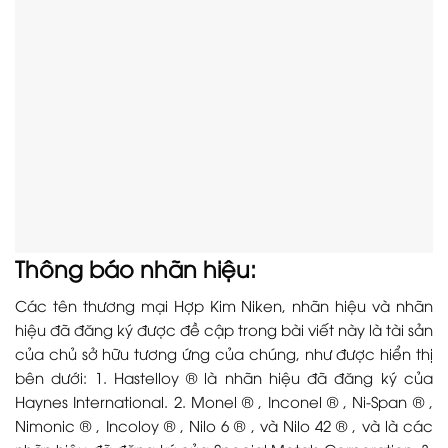
Thông báo nhãn hiệu:
Các tên thương mại Hợp Kim Niken, nhãn hiệu và nhãn
hiệu đã đăng ký được đề cập trong bài viết này là tài sản
của chủ sở hữu tương ứng của chúng, như được hiển thị
bên dưới: 1. Hastelloy ® là nhãn hiệu đã đăng ký của
Haynes International. 2. Monel ® , Inconel ® , Ni-Span ® ,
Nimonic ® , Incoloy ® , Nilo 6 ® , và Nilo 42 ® , và là các