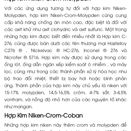
Với các ứng dụng tương tự đối với hợp kim Niken-
Molypden, hợp kim Niken-Crom-Molypden cũng cung
cấp khả năng chống ăn mòn cao, đặc biệt là đối với
các axit khử như axit clohydric và axit sulfuric. Một trong
những hợp kim được biết đến nhiều nhất là Hợp kim C-
276, cũng được bán dưới các tên thương mại Hastelloy
C276 ® , Nickelvac ® HC-276, Inconel ® 276 và
Nicrofer ® 5716. Hợp kim này được sử dụng trong các
ống lót, ống dẫn ngăn xếp kiểm soát ô nhiễm , và máy
lọc, cũng như trong các thành phần xử lý hóa học như
bộ trao đổi nhiệt, thiết bị bay hơi hoặc bình phản
ứng. Thành phần của hợp kim này chủ yếu là niken với
15-17% molypden, 14,5-16,5% crôm, 4-7% sắt, 3-4,5%
vonfram, và nồng độ nhỏ hơn của các nguyên tố khác
như mangan.
Hợp Kim Niken-Crom-Coban
Những hợp kim niken này thêm crom và molypden để