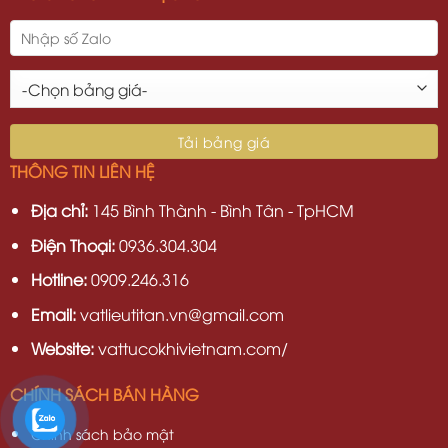
THÔNG TIN LIÊN HỆ
Địa chỉ:
145 Bình Thành - Bình Tân - TpHCM
Điện Thoại:
0936.304.304
Hotline:
0909.246.316
Email:
vatlieutitan.vn@gmail.com
Website:
vattucokhivietnam.com/
CHÍNH SÁCH BÁN HÀNG
Chính sách bảo mật