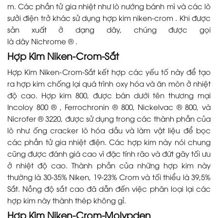
m. Các phần tử gia nhiệt như lò nướng bánh mì và các lò
sưởi điện trở khác sử dụng hợp kim niken-crom . Khi được
sản xuất ở dạng dây, chúng được gọi
là dây Nichrome ® .
Hợp Kim Niken-Crom-Sắt
Hợp Kim Niken-Crom-Sắt kết hợp các yếu tố này để tạo
ra hợp kim chống lại quá trình oxy hóa và ăn mòn ở nhiệt
độ cao. Hợp kim 800, được bán dưới tên thương mại
Incoloy 800 ® , Ferrochronin ® 800, Nickelvac ® 800, và
Nicrofer ® 3220, được sử dụng trong các thành phần của
lò như ống cracker lò hóa dầu và làm vật liệu để bọc
các phần tử gia nhiệt điện. Các hợp kim này nói chung
cũng được đánh giá cao vì đặc tính rão và đứt gãy tối ưu
ở nhiệt độ cao. Thành phần của những hợp kim này
thường là 30-35% Niken, 19-23% Crom và tối thiểu là 39,5%
Sắt. Nồng độ sắt cao đã dẫn đến việc phân loại lại các
hợp kim này thành thép không gỉ.
Hợp Kim Niken-Crom-Molypden