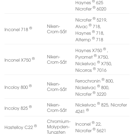
®
Haynes
625
®
Nicrofer
6020
®
Nicrofer
5219,
®
Niken-
Alvac
718,
®
Inconel 718
Crom-Sắt
®
Haynes
718,
®
Altemp
718
®
Haynes X750
,
®
Niken-
Pyromet
X750,
®
Inconel X750
Crom-Sắt
®
Nickelvac
X750,
®
Nicorros
7016
®
Ferrochronin
800,
Niken-
®
®
Incoloy 800
Nickelvac
800,
Crom-Sắt
®
Nicrofer
3220
®
Nickelvac
825, Nicrofer
Niken-
®
Incoloy 825
®
Crom-Sắt
4241
Chromium-
®
Inconel
22,
®
Molypden-
Hastelloy C22
®
Nicrofer
5621
Tungsten