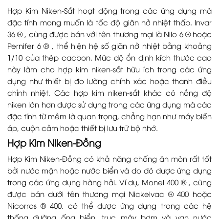
Hợp Kim Niken-Sắt hoạt động trong các ứng dụng mà
đặc tính mong muốn là tốc độ giãn nở nhiệt thấp. Invar
36 ® , cũng được bán với tên thương mại là Nilo 6 ® hoặc
Pernifer 6 ® , thể hiện hệ số giãn nở nhiệt bằng khoảng
1/10 của thép cacbon. Mức độ ổn định kích thước cao
này làm cho hợp kim niken-sắt hữu ích trong các ứng
dụng như thiết bị đo lường chính xác hoặc thanh điều
chỉnh nhiệt. Các hợp kim niken-sắt khác có nồng độ
niken lớn hơn được sử dụng trong các ứng dụng mà các
đặc tính từ mềm là quan trọng, chẳng hạn như máy biến
áp, cuộn cảm hoặc thiết bị lưu trữ bộ nhớ.
Hợp Kim Niken-Đồng
Hợp Kim Niken-Đồng có khả năng chống ăn mòn rất tốt
bởi nước mặn hoặc nước biển và do đó được ứng dụng
trong các ứng dụng hàng hải. Ví dụ, Monel 400 ® , cũng
được bán dưới tên thương mại Nickelvac ® 400 hoặc
Nicorros ® 400, có thể được ứng dụng trong các hệ
thống đường ống biển, trục máy bơm và van nước