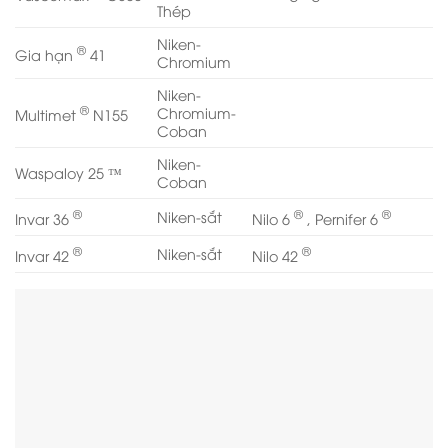
Thép
Niken-
®
Gia hạn
41
Chromium
Niken-
®
Chromium-
Multimet
N155
Coban
Niken-
Waspaloy 25 ™
Coban
®
®
®
Niken-sắt
Invar 36
Nilo 6
, Pernifer 6
®
®
Niken-sắt
Invar 42
Nilo 42