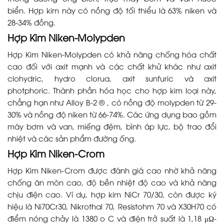
biển. Hợp kim này có nồng độ tối thiểu là 63% niken và
28-34% đồng.
Hợp Kim Niken-Molypden
Hợp Kim Niken-Molypden có khả năng chống hóa chất
cao đối với axit mạnh và các chất khử khác như axit
clohydric, hydro clorua, axit sunfuric và axit
photphoric. Thành phần hóa học cho hợp kim loại này,
chẳng hạn như Alloy B-2 ® , có nồng độ molypden từ 29-
30% và nồng độ niken từ 66-74%. Các ứng dụng bao gồm
máy bơm và van, miếng đệm, bình áp lực, bộ trao đổi
nhiệt và các sản phẩm đường ống.
Hợp Kim Niken-Crom
Hợp Kim Niken-Crom được đánh giá cao nhờ khả năng
chống ăn mòn cao, độ bền nhiệt độ cao và khả năng
chịu điện cao. Ví dụ, hợp kim NiCr 70/30, còn được ký
hiệu là Ni70Cr30, Nikrothal 70, Resistohm 70 và X30H70 có
điểm nóng chảy là 1380 o C và điện trở suất là 1,18 μΩ-