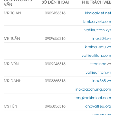
SỐ ĐIỆN THOẠI
PHỤ TRÁCH WEB
VẤN
MR TOÀN
0902456316
kimloaiviet.net
kimloaiviet.com
vatlieutitan.xyz
MR TUẤN
0909656316
inox304.vn
kimloai.edu.vn
vatlieutitan.com
MR BỐN
0909246316
titaninox
.vn
vatlieutitan.vn
MR DANH
0903365316
inox365.vn
inoxdacchung.com
tongkhokimloai.com
MS TIÊN
0906856316
chovatlieu.org
inox.org.vn