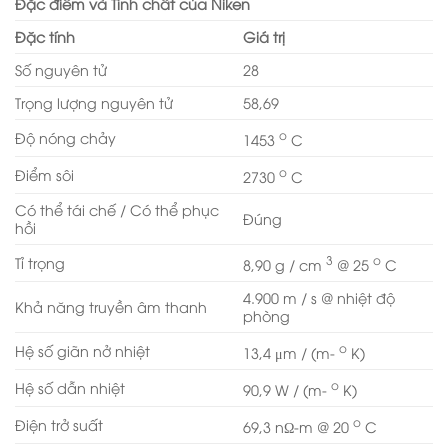
Đặc điểm và Tính chất của Niken
Đặc tính
Giá trị
Số nguyên tử
28
Trọng lượng nguyên tử
58,69
o
Độ nóng chảy
1453
C
o
Điểm sôi
2730
C
Có thể tái chế / Có thể phục
Đúng
hồi
3
o
Tỉ trọng
8,90 g / cm
@ 25
C
4.900 m / s @ nhiệt độ
Khả năng truyền âm thanh
phòng
o
Hệ số giãn nở nhiệt
13,4 μm / (m-
K)
o
Hệ số dẫn nhiệt
90,9 W / (m-
K)
o
Điện trở suất
69,3 nΩ-m @ 20
C