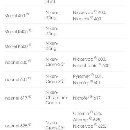
chất
®
Nickelvac
400,
Niken-
®
Monel 400
®
đồng
Nicorros
400
Niken-
®
Monel R405
đồng
Niken-
®
Monel K500
đồng
®
Nickelvac
600,
Niken-
®
Inconel 600
®
Crom-Sắt
Ferrochronin
600
®
Pyromet
601,
Niken-
®
Inconel 601
®
Crom-Sắt
Nicrofer
601
Niken-
®
®
Chromium-
Inconel 617
Nicrofer
617
Coban
®
Chornin
625,
®
Altemp
625,
Niken-
®
®
Inconel 625
Nickelvac
625,
Crom-Sắt