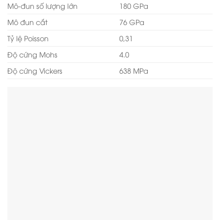
Mô-đun số lượng lớn
180 GPa
Mô đun cắt
76 GPa
Tỷ lệ Poisson
0,31
Độ cứng Mohs
4.0
Độ cứng Vickers
638 MPa