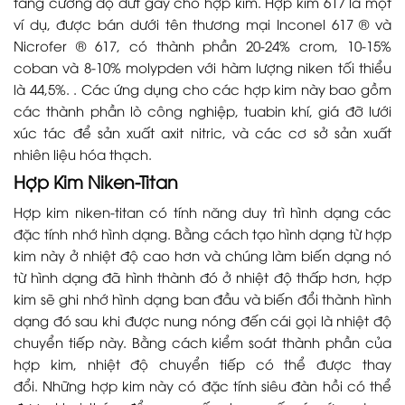
tăng cường độ đứt gãy cho hợp kim. Hợp kim 617 là một
ví dụ, được bán dưới tên thương mại Inconel 617 ® và
Nicrofer ® 617, có thành phần 20-24% crom, 10-15%
coban và 8-10% molypden với hàm lượng niken tối thiểu
là 44,5%. . Các ứng dụng cho các hợp kim này bao gồm
các thành phần lò công nghiệp, tuabin khí, giá đỡ lưới
xúc tác để sản xuất axit nitric, và các cơ sở sản xuất
nhiên liệu hóa thạch.
Hợp Kim Niken-Titan
Hợp kim niken-titan có tính năng duy trì hình dạng các
đặc tính nhớ hình dạng. Bằng cách tạo hình dạng từ hợp
kim này ở nhiệt độ cao hơn và chúng làm biến dạng nó
từ hình dạng đã hình thành đó ở nhiệt độ thấp hơn, hợp
kim sẽ ghi nhớ hình dạng ban đầu và biến đổi thành hình
dạng đó sau khi được nung nóng đến cái gọi là nhiệt độ
chuyển tiếp này. Bằng cách kiểm soát thành phần của
hợp kim, nhiệt độ chuyển tiếp có thể được thay
đổi. Những hợp kim này có đặc tính siêu đàn hồi có thể