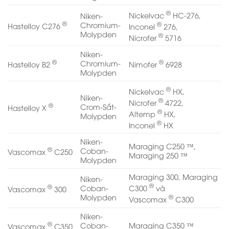
®
Nickelvac
HC-276,
Niken-
®
®
Chromium-
Hastelloy C276
Inconel
276,
Molypden
®
Nicrofer
5716
Niken-
®
®
Chromium-
Hastelloy B2
Nimofer
6928
Molypden
®
Nickelvac
HX,
Niken-
®
Nicrofer
4722,
®
Crom-Sắt-
Hastelloy X
®
Altemp
HX,
Molypden
®
Inconel
HX
Niken-
Maraging C250 ™,
®
Coban-
Vascomax
C250
Maraging 250 ™
Molypden
Maraging 300, Maraging
Niken-
®
®
C300
và
Coban-
Vascomax
300
®
Molypden
Vascomax
C300
Niken-
®
Coban-
Maraging C350 ™
Vascomax
C350