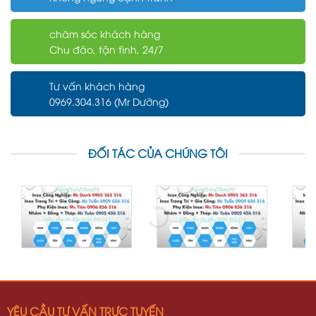
chăm sóc khách hàng
Chu đáo, tận tình, 24/7
Tư vấn khách hàng
0969.304.316 (Mr Dưỡng)
ĐỐI TÁC CỦA CHÚNG TÔI
YÊU CẦU TƯ VẤN TRỰC TUYẾN