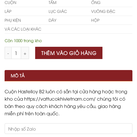
CUỘN
TẤM
ỐNG
LÁP
LỤC GIÁC
VUÔNG ĐẶC
PHỤ KIỆN
DÂY
HỘP
VÀ CÁC LOẠI KHÁC
Còn 1000 trong kho
Số lượng
THÊM VÀO GIỎ HÀNG
MÔ TẢ
Cuộn Hastelloy B2 luôn có sẵn tại cửa hàng hoặc trong
kho của https://vattucokhivietnam.com/ chúng tôi có
bán theo quy cách khách hàng yêu cầu, giao hàng
miễn phí trên toàn quốc.