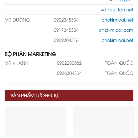
vatlieutitan.net
MR DƯỠNG
0902345304
chokimloai.net
0917345304
chokimloai.com
0969304316
chokimloai.net
BỘ PHẬN MARKETING
MR KHANH
0902280582
TOÀN QUỐC
0936304304
TOÀN QUỐC
SẢN PHẨM TƯƠNG TỰ