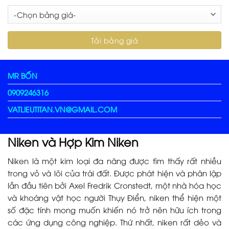
MR BỐN
0909246316
VATLIEUTITAN.VN@GMAIL.COM
Niken và Hợp Kim Niken
Niken là một kim loại đa năng được tìm thấy rất nhiều
trong vỏ và lõi của trái đất. Được phát hiện và phân lập
lần đầu tiên bởi Axel Fredrik Cronstedt, một nhà hóa học
và khoáng vật học người Thụy Điển, niken thể hiện một
số đặc tính mong muốn khiến nó trở nên hữu ích trong
các ứng dụng công nghiệp. Thứ nhất, niken rất dẻo và