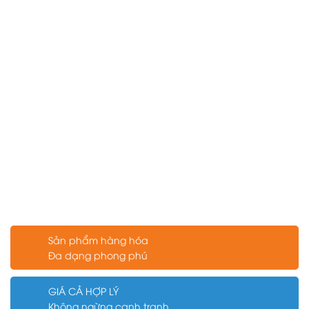
Sản phẩm hàng hóa
Đa dạng phong phú
GIÁ CẢ HỢP LÝ
Không ngừng cạnh tranh