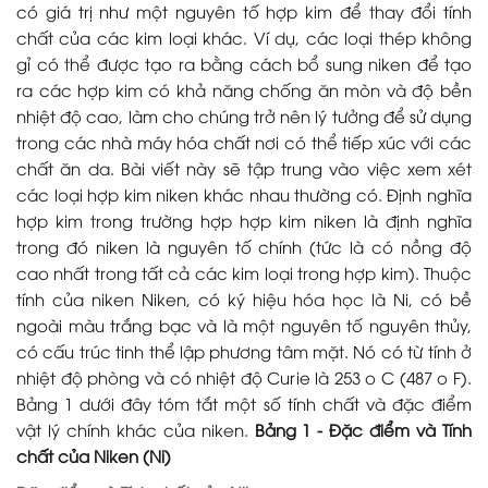
có giá trị như một nguyên tố hợp kim để thay đổi tính
chất của các kim loại khác. Ví dụ, các loại thép không
gỉ có thể được tạo ra bằng cách bổ sung niken để tạo
ra các hợp kim có khả năng chống ăn mòn và độ bền
nhiệt độ cao, làm cho chúng trở nên lý tưởng để sử dụng
trong các nhà máy hóa chất nơi có thể tiếp xúc với các
chất ăn da. Bài viết này sẽ tập trung vào việc xem xét
các loại hợp kim niken khác nhau thường có. Định nghĩa
hợp kim trong trường hợp hợp kim niken là định nghĩa
trong đó niken là nguyên tố chính (tức là có nồng độ
cao nhất trong tất cả các kim loại trong hợp kim). Thuộc
tính của niken Niken, có ký hiệu hóa học là Ni, có bề
ngoài màu trắng bạc và là một nguyên tố nguyên thủy,
có cấu trúc tinh thể lập phương tâm mặt. Nó có từ tính ở
nhiệt độ phòng và có nhiệt độ Curie là 253 o C (487 o F).
Bảng 1 dưới đây tóm tắt một số tính chất và đặc điểm
vật lý chính khác của niken.
Bảng 1 - Đặc điểm và Tính
chất của Niken (Ni)