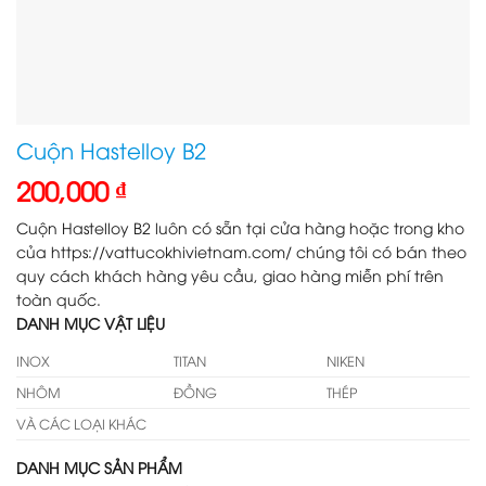
Cuộn Hastelloy B2
200,000
₫
Cuộn Hastelloy B2 luôn có sẵn tại cửa hàng hoặc trong kho
của https://vattucokhivietnam.com/ chúng tôi có bán theo
quy cách khách hàng yêu cầu, giao hàng miễn phí trên
toàn quốc.
DANH MỤC VẬT LIỆU
INOX
TITAN
NIKEN
NHÔM
ĐỒNG
THÉP
VÀ CÁC LOẠI KHÁC
DANH MỤC SẢN PHẨM