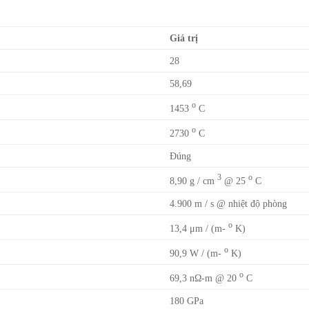
Giá trị
28
58,69
o
1453
C
o
2730
C
Đúng
3
o
8,90 g / cm
@ 25
C
4.900 m / s @ nhiệt độ phòng
o
13,4 μm / (m-
K)
o
90,9 W / (m-
K)
o
69,3 nΩ-m @ 20
C
180 GPa