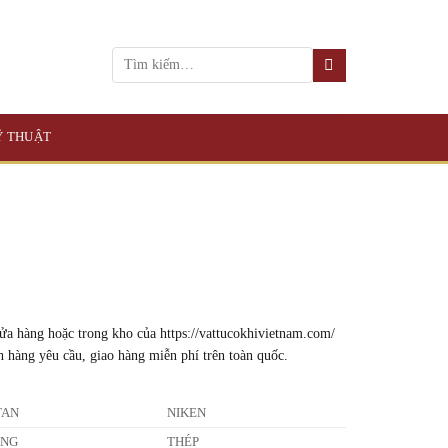
KỸ THUẬT
ửa hàng hoặc trong kho của https://vattucokhivietnam.com/
h hàng yêu cầu, giao hàng miễn phí trên toàn quốc.
TAN
NIKEN
ỒNG
THÉP