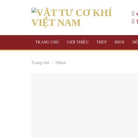
Skip
to
content
TRANG CHỦ
GIỚI THIỆU
THÉP
INOX
Đ
Trang chủ
/
Niken