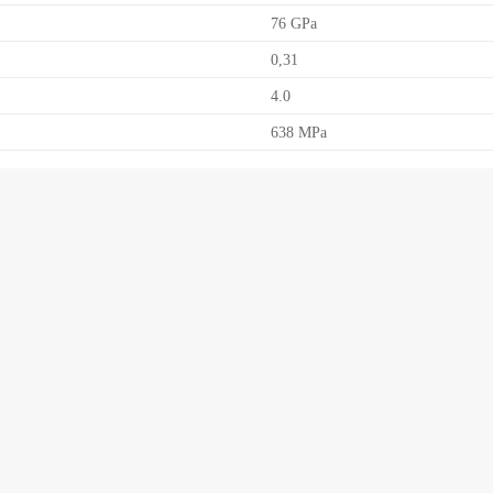
76 GPa
0,31
4.0
638 MPa