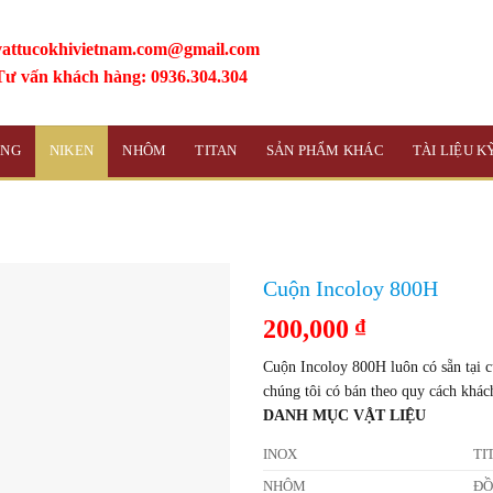
vattucokhivietnam.com@gmail.com
Tư vấn khách hàng: 0936.304.304
ỒNG
NIKEN
NHÔM
TITAN
SẢN PHẨM KHÁC
TÀI LIỆU 
Cuộn Incoloy 800H
200,000
₫
Cuộn Incoloy 800H luôn có sẵn tại c
chúng tôi có bán theo quy cách khác
DANH MỤC VẬT LIỆU
INOX
TI
NHÔM
Đ