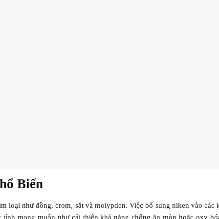
hổ Biến
im loại như đồng, crom, sắt và molypden. Việc bổ sung niken vào các k
ặc tính mong muốn như cải thiện khả năng chống ăn mòn hoặc oxy hóa,