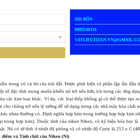
MR BỐN
0909246316
VATLIEUTITAN.VN@GMAIL.C
iều trong vỏ và lõi của trái đất. Được phát hiện và phân lập lần đầu 
t số đặc tính mong muốn khiến nó trở nên hữu ích trong các ứng dụng 
ủa các kim loại khác. Ví dụ, các loại thép không gỉ có thể được tạo r
cho chúng trở nên lý tưởng để sử dụng trong các nhà máy hóa chất nơi 
 khác nhau thường có. Định nghĩa hợp kim trong trường hợp hợp kim nik
oại trong hợp kim). Thuộc tính của niken Niken, có ký hiệu hóa học l
ặt. Nó có từ tính ở nhiệt độ phòng và có nhiệt độ Curie là 253 o C (48
 điểm và Tính chất của Niken (Ni)