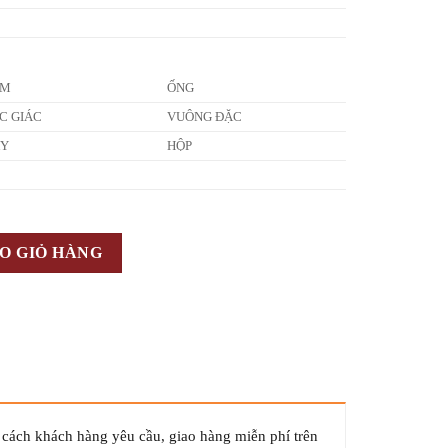
ẤM
ỐNG
C GIÁC
VUÔNG ĐẶC
ÂY
HỘP
O GIỎ HÀNG
 cách khách hàng yêu cầu, giao hàng miễn phí trên