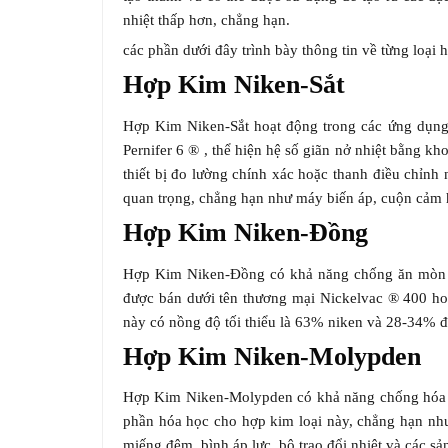
nhiệt thấp hơn, chẳng hạn.
các phần dưới đây trình bày thông tin về từng loại 
Hợp Kim Niken-Sắt
Hợp Kim Niken-Sắt hoạt động trong các ứng dụng 
Pernifer 6 ® , thể hiện hệ số giãn nở nhiệt bằng 
thiết bị đo lường chính xác hoặc thanh điều chỉnh
quan trọng, chẳng hạn như máy biến áp, cuộn cảm ho
Hợp Kim Niken-Đồng
Hợp Kim Niken-Đồng có khả năng chống ăn mòn rấ
được bán dưới tên thương mại Nickelvac ® 400 ho
này có nồng độ tối thiểu là 63% niken và 28-34% 
Hợp Kim Niken-Molypden
Hợp Kim Niken-Molypden có khả năng chống hóa chất
phần hóa học cho hợp kim loại này, chẳng hạn n
miếng đệm, bình áp lực, bộ trao đổi nhiệt và các 