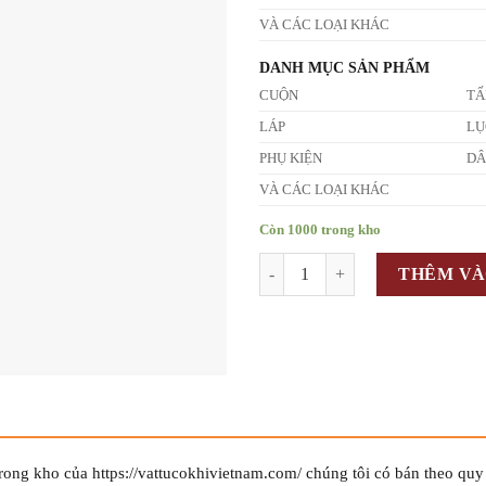
VÀ CÁC LOẠI KHÁC
DANH MỤC SẢN PHẨM
CUỘN
T
LÁP
LỤ
PHỤ KIỆN
D
VÀ CÁC LOẠI KHÁC
Còn 1000 trong kho
Số lượng
THÊM VÀ
rong kho của https://vattucokhivietnam.com/ chúng tôi có bán theo quy