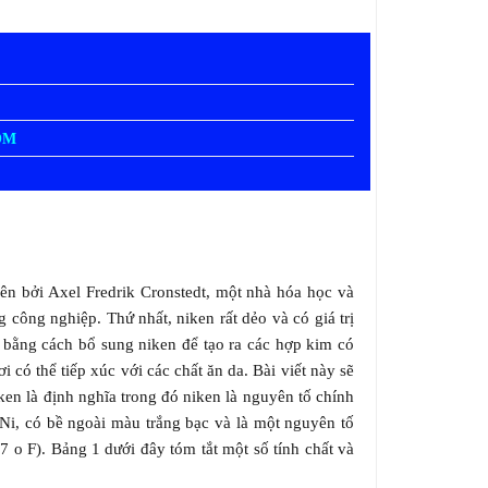
OM
tiên bởi Axel Fredrik Cronstedt, một nhà hóa học và
công nghiệp. Thứ nhất, niken rất dẻo và có giá trị
a bằng cách bổ sung niken để tạo ra các hợp kim có
có thể tiếp xúc với các chất ăn da. Bài viết này sẽ
en là định nghĩa trong đó niken là nguyên tố chính
à Ni, có bề ngoài màu trắng bạc và là một nguyên tố
7 o F). Bảng 1 dưới đây tóm tắt một số tính chất và