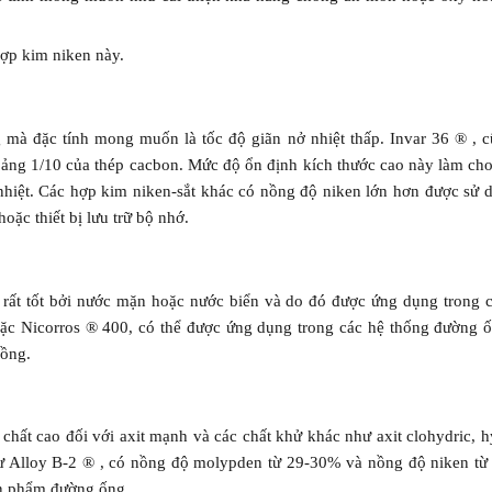
hợp kim niken này.
mà đặc tính mong muốn là tốc độ giãn nở nhiệt thấp. Invar 36 ® , c
khoảng 1/10 của thép cacbon. Mức độ ổn định kích thước cao này làm ch
 nhiệt. Các hợp kim niken-sắt khác có nồng độ niken lớn hơn được sử
ặc thiết bị lưu trữ bộ nhớ.
t tốt bởi nước mặn hoặc nước biển và do đó được ứng dụng trong c
ặc Nicorros ® 400, có thể được ứng dụng trong các hệ thống đường 
đồng.
 cao đối với axit mạnh và các chất khử khác như axit clohydric, hyd
hư Alloy B-2 ® , có nồng độ molypden từ 29-30% và nồng độ niken 
sản phẩm đường ống.