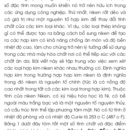
số đặc tính mong muốn khiến nó trở nên hữu ích trong
các ứng dụng công nghiệp. Thứ nhất, niken rất dẻo và
có giá trị như một nguyên tố hợp kim để thay đổi tính
chất của các kim loại khác. Ví dụ, các loại thép không
gỉ có thể được tạo ra bằng cách bổ sung niken để tạo
ra các hợp kim có khả năng chống ăn mòn và độ bền
nhiệt độ cao, làm cho chúng trở nên lý tưởng để sử dụng
trong các nhà máy hóa chất nơi có thể tiếp xúc với các
chất ăn da. Bài viết này sẽ tập trung vào việc xem xét
các loại hợp kim niken khác nhau thường có. Định nghĩa
hợp kim trong trường hợp hợp kim niken là định nghĩa
trong đó niken là nguyên tố chính (tức là có nồng độ
cao nhất trong tất cả các kim loại trong hợp kim). Thuộc
tính của niken Niken, có ký hiệu hóa học là Ni, có bề
ngoài màu trắng bạc và là một nguyên tố nguyên thủy,
có cấu trúc tinh thể lập phương tâm mặt. Nó có từ tính ở
nhiệt độ phòng và có nhiệt độ Curie là 253 o C (487 o F).
Bảng 1 dưới đây tóm tắt một số tính chất và đặc điểm