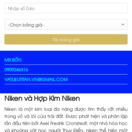
MR BỐN
0909246316
VATLIEUTITAN.VN@GMAIL.COM
Niken và Hợp Kim Niken
Niken là một kim loại đa năng được tìm thấy rất nhiều
trong vỏ và lõi của trái đất. Được phát hiện và phân lập
lần đầu tiên bởi Axel Fredrik Cronstedt, một nhà hóa học
và khoáng vật học người Thụy Điển, niken thể hiện một