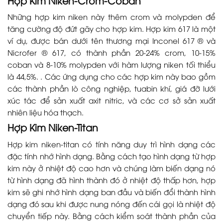
Những hợp kim niken này thêm crom và molypden để
tăng cường độ đứt gãy cho hợp kim. Hợp kim 617 là một
ví dụ, được bán dưới tên thương mại Inconel 617 ® và
Nicrofer ® 617, có thành phần 20-24% crom, 10-15%
coban và 8-10% molypden với hàm lượng niken tối thiểu
là 44,5%. . Các ứng dụng cho các hợp kim này bao gồm
các thành phần lò công nghiệp, tuabin khí, giá đỡ lưới
xúc tác để sản xuất axit nitric, và các cơ sở sản xuất
nhiên liệu hóa thạch.
Hợp Kim Niken-Titan
Hợp kim niken-titan có tính năng duy trì hình dạng các
đặc tính nhớ hình dạng. Bằng cách tạo hình dạng từ hợp
kim này ở nhiệt độ cao hơn và chúng làm biến dạng nó
từ hình dạng đã hình thành đó ở nhiệt độ thấp hơn, hợp
kim sẽ ghi nhớ hình dạng ban đầu và biến đổi thành hình
dạng đó sau khi được nung nóng đến cái gọi là nhiệt độ
chuyển tiếp này. Bằng cách kiểm soát thành phần của