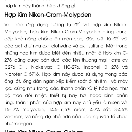
hợp kim này thành thép không gỉ.
Hợp Kim Niken-Crom-Molypden
Với các ứng dụng tương tự đối với hợp kim Niken-
Molypden, hợp kim Niken-Crom-Molypden cũng cung
cấp khả năng chống ăn mòn cao, đặc biệt là đối với
các axit khử như axit clohydric và axit sulfuric. Một trong
những hợp kim được biết đến nhiều nhất là Hợp kim C-
276, cũng được bán dưới các tên thương mại Hastelloy
C276 ® , Nickelvac ® HC-276, Inconel ® 276 và
Nicrofer ® 5716. Hợp kim này được sử dụng trong các
ống lót, ống dẫn ngăn xếp kiểm soát ô nhiễm , và máy
lọc, cũng như trong các thành phần xử lý hóa học như
bộ trao đổi nhiệt, thiết bị bay hơi hoặc bình phản
ứng. Thành phần của hợp kim này chủ yếu là niken với
15-17% molypden, 14,5-16,5% crôm, 4-7% sắt, 3-4,5%
vonfram, và nồng độ nhỏ hơn của các nguyên tố khác
như mangan.
Hợp Kim Niken-Crom-Coban