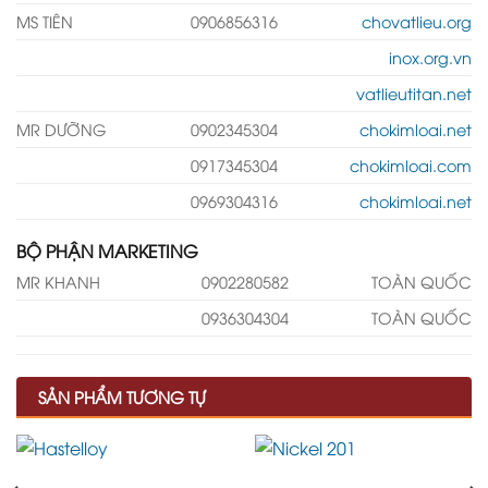
MS TIÊN
0906856316
chovatlieu.org
inox.org.vn
vatlieutitan.net
MR DƯỠNG
0902345304
chokimloai.net
0917345304
chokimloai.com
0969304316
chokimloai.net
BỘ PHẬN MARKETING
MR KHANH
0902280582
TOÀN QUỐC
0936304304
TOÀN QUỐC
SẢN PHẨM TƯƠNG TỰ