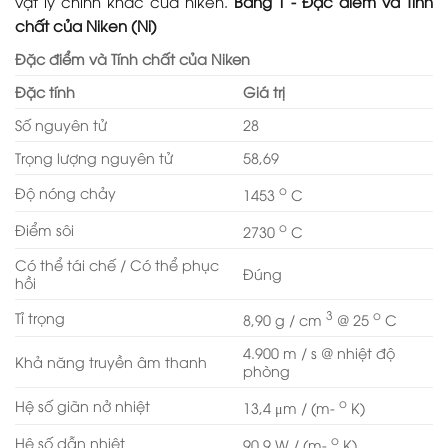
vật lý chính khác của niken.
Bảng 1 - Đặc điểm và Tính
chất của Niken (Ni)
Đặc điểm và Tính chất của Niken
Đặc tính
Giá trị
Số nguyên tử
28
Trọng lượng nguyên tử
58,69
o
Độ nóng chảy
1453
C
o
Điểm sôi
2730
C
Có thể tái chế / Có thể phục
Đúng
hồi
3
o
Tỉ trọng
8,90 g / cm
@ 25
C
4.900 m / s @ nhiệt độ
Khả năng truyền âm thanh
phòng
o
Hệ số giãn nở nhiệt
13,4 μm / (m-
K)
o
Hệ số dẫn nhiệt
90,9 W / (m-
K)