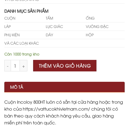
DANH MỤC SẢN PHẨM
CUỘN
TẤM
ỐNG
LÁP
LỤC GIÁC
VUÔNG ĐẶC
PHỤ KIỆN
DÂY
HỘP
VÀ CÁC LOẠI KHÁC
Còn 1000 trong kho
Số lượng
THÊM VÀO GIỎ HÀNG
MÔ TẢ
Cuộn Incoloy 800HT luôn có sẵn tại cửa hàng hoặc trong
kho của https://vattucokhivietnam.com/ chúng tôi có
bán theo quy cách khách hàng yêu cầu, giao hàng
miễn phí trên toàn quốc.