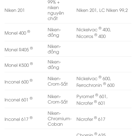
99% +
niken
Niken 201
Niken 201, LC Niken 99,2
nguyên
chất
®
Nickelvac
400,
Niken-
®
Monel 400
®
đồng
Nicorros
400
Niken-
®
Monel R405
đồng
Niken-
®
Monel K500
đồng
®
Nickelvac
600,
Niken-
®
Inconel 600
®
Crom-Sắt
Ferrochronin
600
®
Pyromet
601,
Niken-
®
Inconel 601
®
Crom-Sắt
Nicrofer
601
Niken-
®
®
Chromium-
Inconel 617
Nicrofer
617
Coban
®
Chornin
625,