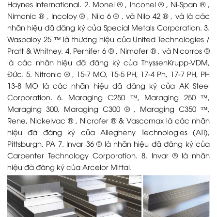
Haynes International. 2. Monel ® , Inconel ® , Ni-Span ® ,
Nimonic ® , Incoloy ® , Nilo 6 ® , và Nilo 42 ® , và là các
nhãn hiệu đã đăng ký của Special Metals Corporation. 3.
Waspaloy 25 ™ là thương hiệu của United Technologies /
Pratt & Whitney. 4. Pernifer 6 ® , Nimofer ® , và Nicorros ®
là các nhãn hiệu đã đăng ký của ThyssenKrupp-VDM,
Đức. 5. Nitronic ® , 15-7 MO, 15-5 PH, 17-4 Ph, 17-7 PH, PH
13-8 MO là các nhãn hiệu đã đăng ký của AK Steel
Corporation. 6. Maraging C250 ™, Maraging 250 ™,
Maraging 300, Maraging C300 ® , Maraging C350 ™,
Rene, Nickelvac ® , Nicrofer ® & Vascomax là các nhãn
hiệu đã đăng ký của Allegheny Technologies (ATI),
Pittsburgh, PA 7. Invar 36 ® là nhãn hiệu đã đăng ký của
Carpenter Technology Corporation. 8. Invar ® là nhãn
hiệu đã đăng ký của Arcelor Mittal.