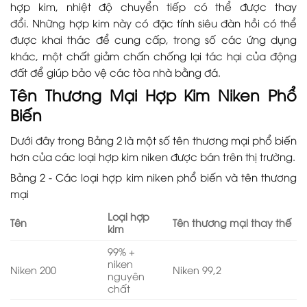
hợp kim, nhiệt độ chuyển tiếp có thể được thay
đổi. Những hợp kim này có đặc tính siêu đàn hồi có thể
được khai thác để cung cấp, trong số các ứng dụng
khác, một chất giảm chấn chống lại tác hại của động
đất để giúp bảo vệ các tòa nhà bằng đá.
Tên Thương Mại Hợp Kim Niken Phổ
Biến
Dưới đây trong Bảng 2 là một số tên thương mại phổ biến
hơn của các loại hợp kim niken được bán trên thị trường.
Bảng 2 - Các loại hợp kim niken phổ biến và tên thương
mại
Loại hợp
Tên
Tên thương mại thay thế
kim
99% +
niken
Niken 200
Niken 99,2
nguyên
chất