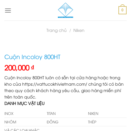
Skip
to
0
content
Trang chủ
/
Niken
Cuộn Incoloy 800HT
200,000
₫
Cuộn Incoloy 800HT luôn có sẵn tại cửa hàng hoặc trong
kho của https://vattucokhivietnam.com/ chúng tôi có bán
theo quy cách khách hàng yêu cầu, giao hàng miễn phí
trên toàn quốc.
DANH MỤC VẬT LIỆU
INOX
TITAN
NIKEN
NHÔM
ĐỒNG
THÉP
VÀ CÁC LOẠI KHÁC