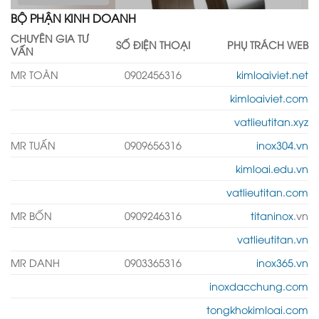
BỘ PHẬN KINH DOANH
CHUYÊN GIA TƯ
SỐ ĐIỆN THOẠI
PHỤ TRÁCH WEB
VẤN
MR TOÀN
0902456316
kimloaiviet.net
kimloaiviet.com
vatlieutitan.xyz
MR TUẤN
0909656316
inox304.vn
kimloai.edu.vn
vatlieutitan.com
MR BỐN
0909246316
titaninox
.vn
vatlieutitan.vn
MR DANH
0903365316
inox365.vn
inoxdacchung.com
tongkhokimloai.com