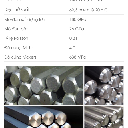
o
Điện trở suất
69,3 nΩ-m @ 20
C
Mô-đun số lượng lớn
180 GPa
Mô đun cắt
76 GPa
Tỷ lệ Poisson
0,31
Độ cứng Mohs
4.0
Độ cứng Vickers
638 MPa