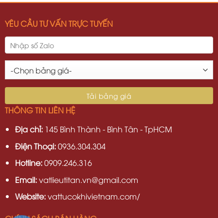
YÊU CẦU TƯ VẤN TRỰC TUYẾN
THÔNG TIN LIÊN HỆ
Địa chỉ:
145 Bình Thành - Bình Tân - TpHCM
Điện Thoại:
0936.304.304
Hotline:
0909.246.316
Email:
vatlieutitan.vn@gmail.com
Website:
vattucokhivietnam.com/