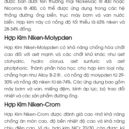
được bán dưới tên thương mại Nickelvac ® 400 hoặc
Nicorros ® 400, có thể được ứng dụng trong các hệ
thống đường ống biển, trục máy bơm và van nước
biển. Hợp kim này có nồng độ tối thiểu là 63% niken và
28-34% đồng.
Hợp Kim Niken-Molypden
Hợp Kim Niken-Molypden có khả năng chống hóa chất
cao đối với axit mạnh và các chất khử khác như axit
clohydric, hydro clorua, axit sunfuric và axit
photphoric. Thành phần hóa học cho hợp kim loại này,
chẳng hạn như Alloy B-2 ® , có nồng độ molypden từ 29-
30% và nồng độ niken từ 66-74%. Các ứng dụng bao gồm
máy bơm và van, miếng đệm, bình áp lực, bộ trao đổi
nhiệt và các sản phẩm đường ống.
Hợp Kim Niken-Crom
Hợp Kim Niken-Crom được đánh giá cao nhờ khả năng
chống ăn mòn cao, độ bền nhiệt độ cao và khả năng
chịu điện cao. Ví dụ, hợp kim NiCr 70/30, còn được ký