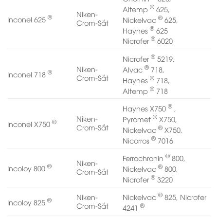
®
Altemp
625,
Niken-
®
®
Inconel 625
Nickelvac
625,
Crom-Sắt
®
Haynes
625
®
Nicrofer
6020
®
Nicrofer
5219,
®
Niken-
Alvac
718,
®
Inconel 718
Crom-Sắt
®
Haynes
718,
®
Altemp
718
®
Haynes X750
,
®
Niken-
Pyromet
X750,
®
Inconel X750
Crom-Sắt
®
Nickelvac
X750,
®
Nicorros
7016
®
Ferrochronin
800,
Niken-
®
®
Incoloy 800
Nickelvac
800,
Crom-Sắt
®
Nicrofer
3220
®
Nickelvac
825, Nicrofer
Niken-
®
Incoloy 825
®
Crom-Sắt
4241