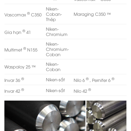
Niken-
®
Coban-
Maraging C350 ™
Vascomax
C350
Thép
Niken-
®
Gia hạn
41
Chromium
Niken-
®
Chromium-
Multimet
N155
Coban
Niken-
Waspaloy 25 ™
Coban
®
®
®
Niken-sắt
Invar 36
Nilo 6
, Pernifer 6
®
®
Niken-sắt
Invar 42
Nilo 42