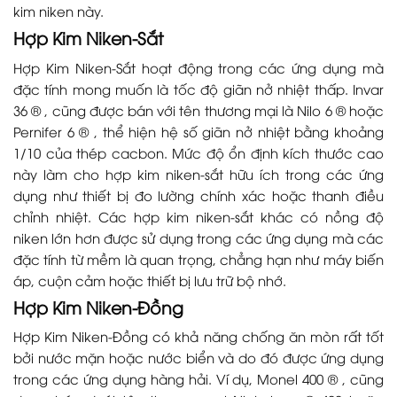
kim niken này.
Hợp Kim Niken-Sắt
Hợp Kim Niken-Sắt hoạt động trong các ứng dụng mà
đặc tính mong muốn là tốc độ giãn nở nhiệt thấp. Invar
36 ® , cũng được bán với tên thương mại là Nilo 6 ® hoặc
Pernifer 6 ® , thể hiện hệ số giãn nở nhiệt bằng khoảng
1/10 của thép cacbon. Mức độ ổn định kích thước cao
này làm cho hợp kim niken-sắt hữu ích trong các ứng
dụng như thiết bị đo lường chính xác hoặc thanh điều
chỉnh nhiệt. Các hợp kim niken-sắt khác có nồng độ
niken lớn hơn được sử dụng trong các ứng dụng mà các
đặc tính từ mềm là quan trọng, chẳng hạn như máy biến
áp, cuộn cảm hoặc thiết bị lưu trữ bộ nhớ.
Hợp Kim Niken-Đồng
Hợp Kim Niken-Đồng có khả năng chống ăn mòn rất tốt
bởi nước mặn hoặc nước biển và do đó được ứng dụng
trong các ứng dụng hàng hải. Ví dụ, Monel 400 ® , cũng