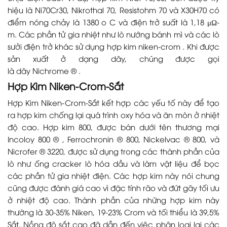
hiệu là Ni70Cr30, Nikrothal 70, Resistohm 70 và X30H70 có
điểm nóng chảy là 1380 o C và điện trở suất là 1,18 μΩ-
m. Các phần tử gia nhiệt như lò nướng bánh mì và các lò
sưởi điện trở khác sử dụng hợp kim niken-crom . Khi được
sản xuất ở dạng dây, chúng được gọi
là dây Nichrome ® .
Hợp Kim Niken-Crom-Sắt
Hợp Kim Niken-Crom-Sắt kết hợp các yếu tố này để tạo
ra hợp kim chống lại quá trình oxy hóa và ăn mòn ở nhiệt
độ cao. Hợp kim 800, được bán dưới tên thương mại
Incoloy 800 ® , Ferrochronin ® 800, Nickelvac ® 800, và
Nicrofer ® 3220, được sử dụng trong các thành phần của
lò như ống cracker lò hóa dầu và làm vật liệu để bọc
các phần tử gia nhiệt điện. Các hợp kim này nói chung
cũng được đánh giá cao vì đặc tính rão và đứt gãy tối ưu
ở nhiệt độ cao. Thành phần của những hợp kim này
thường là 30-35% Niken, 19-23% Crom và tối thiểu là 39,5%
Sắt. Nồng độ sắt cao đã dẫn đến việc phân loại lại các