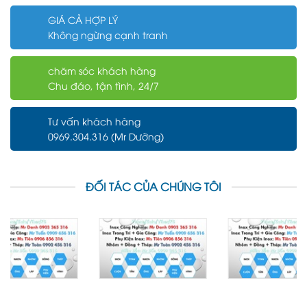
GIÁ CẢ HỢP LÝ
Không ngừng cạnh tranh
chăm sóc khách hàng
Chu đáo, tận tình, 24/7
Tư vấn khách hàng
0969.304.316 (Mr Dưỡng)
ĐỐI TÁC CỦA CHÚNG TÔI