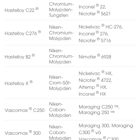
Chromium-
®
Inconel
22,
®
Molypden-
Hastelloy C22
®
Nicrofer
5621
Tungsten
®
Nickelvac
HC-276,
Niken-
®
®
Chromium-
Hastelloy C276
Inconel
276,
Molypden
®
Nicrofer
5716
Niken-
®
®
Chromium-
Hastelloy B2
Nimofer
6928
Molypden
®
Nickelvac
HX,
Niken-
®
Nicrofer
4722,
®
Crom-Sắt-
Hastelloy X
®
Altemp
HX,
Molypden
®
Inconel
HX
Niken-
Maraging C250 ™,
®
Coban-
Vascomax
C250
Maraging 250 ™
Molypden
Maraging 300, Maraging
Niken-
®
®
C300
và
Coban-
Vascomax
300
®
Molypden
Vascomax
C300