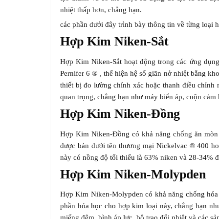
nhiệt thấp hơn, chẳng hạn.
các phần dưới đây trình bày thông tin về từng loại 
Hợp Kim Niken-Sắt
Hợp Kim Niken-Sắt hoạt động trong các ứng dụng 
Pernifer 6 ® , thể hiện hệ số giãn nở nhiệt bằng 
thiết bị đo lường chính xác hoặc thanh điều chỉnh
quan trọng, chẳng hạn như máy biến áp, cuộn cảm ho
Hợp Kim Niken-Đồng
Hợp Kim Niken-Đồng có khả năng chống ăn mòn rấ
được bán dưới tên thương mại Nickelvac ® 400 ho
này có nồng độ tối thiểu là 63% niken và 28-34% 
Hợp Kim Niken-Molypden
Hợp Kim Niken-Molypden có khả năng chống hóa chất
phần hóa học cho hợp kim loại này, chẳng hạn n
miếng đệm, bình áp lực, bộ trao đổi nhiệt và các 