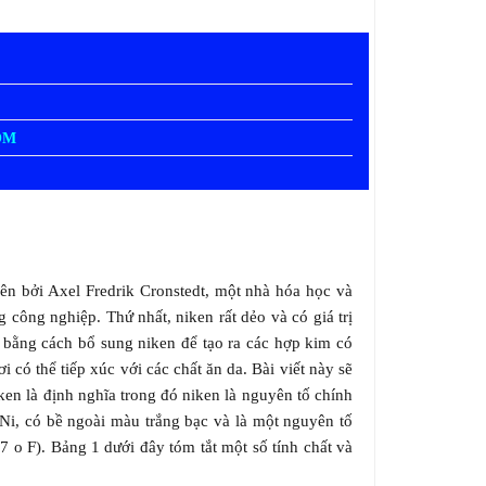
OM
tiên bởi Axel Fredrik Cronstedt, một nhà hóa học và
công nghiệp. Thứ nhất, niken rất dẻo và có giá trị
a bằng cách bổ sung niken để tạo ra các hợp kim có
có thể tiếp xúc với các chất ăn da. Bài viết này sẽ
en là định nghĩa trong đó niken là nguyên tố chính
à Ni, có bề ngoài màu trắng bạc và là một nguyên tố
7 o F). Bảng 1 dưới đây tóm tắt một số tính chất và