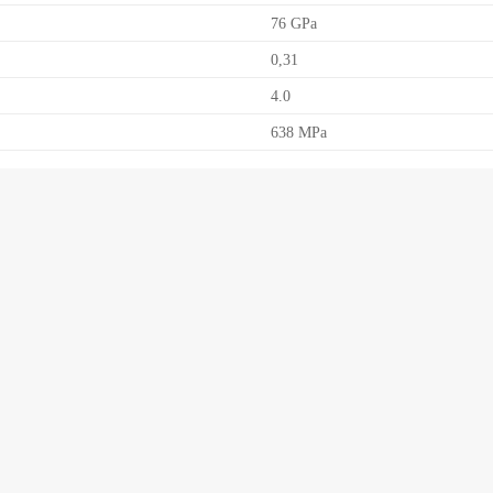
76 GPa
0,31
4.0
638 MPa