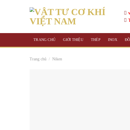
Skip
to
content
TRANG CHỦ
GIỚI THIỆU
THÉP
INOX
Đ
Trang chủ
/
Niken