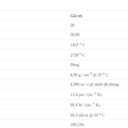
Giá trị
28
58,69
o
1453
C
o
2730
C
Đúng
3
o
8,90 g / cm
@ 25
C
4.900 m / s @ nhiệt độ phòng
o
13,4 μm / (m-
K)
o
90,9 W / (m-
K)
o
69,3 nΩ-m @ 20
C
180 GPa