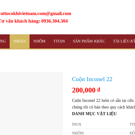
vattucokhivietnam.com@gmail.com
Tư vấn khách hàng: 0936.304.304
ỒNG
NIKEN
NHÔM
TITAN
SẢN PHẨM KHÁC
TÀI LIỆU 
Cuộn Inconel 22
200,000
₫
Cuộn Inconel 22 luôn có sẵn tại cửa
chúng tôi có bán theo quy cách khác
DANH MỤC VẬT LIỆU
INOX
TI
NHÔM
Đ