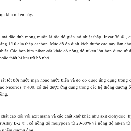
hợp kim niken này.
mà đặc tính mong muốn là tốc độ giãn nở nhiệt thấp. Invar 36 ® , c
khoảng 1/10 của thép cacbon. Mức độ ổn định kích thước cao này làm ch
 nhiệt. Các hợp kim niken-sắt khác có nồng độ niken lớn hơn được sử
ặc thiết bị lưu trữ bộ nhớ.
t tốt bởi nước mặn hoặc nước biển và do đó được ứng dụng trong c
ặc Nicorros ® 400, có thể được ứng dụng trong các hệ thống đường 
đồng.
 cao đối với axit mạnh và các chất khử khác như axit clohydric, hyd
hư Alloy B-2 ® , có nồng độ molypden từ 29-30% và nồng độ niken 
sản phẩm đường ống.