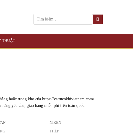
KỸ THUẬT
 hàng hoặc trong kho của https://vattucokhivietnam.com/
h hàng yêu cầu, giao hàng miễn phí trên toàn quốc.
TAN
NIKEN
ỒNG
THÉP