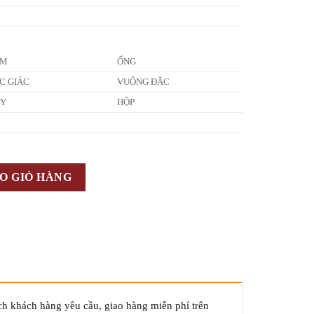
ẤM
ỐNG
C GIÁC
VUÔNG ĐẶC
ÂY
HỘP
O GIỎ HÀNG
ch khách hàng yêu cầu, giao hàng miễn phí trên