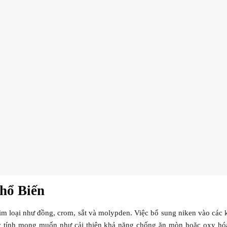
hổ Biến
im loại như đồng, crom, sắt và molypden. Việc bổ sung niken vào các k
ặc tính mong muốn như cải thiện khả năng chống ăn mòn hoặc oxy hóa,