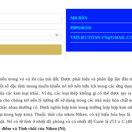
MR BỐN
0909246316
VATLIEUTITAN.VN@GMAIL.C
iều trong vỏ và lõi của trái đất. Được phát hiện và phân lập lần đầu 
t số đặc tính mong muốn khiến nó trở nên hữu ích trong các ứng dụng 
ủa các kim loại khác. Ví dụ, các loại thép không gỉ có thể được tạo r
cho chúng trở nên lý tưởng để sử dụng trong các nhà máy hóa chất nơi 
 khác nhau thường có. Định nghĩa hợp kim trong trường hợp hợp kim nik
oại trong hợp kim). Thuộc tính của niken Niken, có ký hiệu hóa học l
ặt. Nó có từ tính ở nhiệt độ phòng và có nhiệt độ Curie là 253 o C (48
 điểm và Tính chất của Niken (Ni)