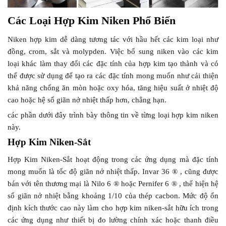
Các Loại Hợp Kim Niken Phổ Biến
Niken hợp kim dễ dàng tương tác với hầu hết các kim loại như
đồng, crom, sắt và molypden. Việc bổ sung niken vào các kim
loại khác làm thay đổi các đặc tính của hợp kim tạo thành và có
thể được sử dụng để tạo ra các đặc tính mong muốn như cải thiện
khả năng chống ăn mòn hoặc oxy hóa, tăng hiệu suất ở nhiệt độ
cao hoặc hệ số giãn nở nhiệt thấp hơn, chẳng hạn.
các phần dưới đây trình bày thông tin về từng loại hợp kim niken
này.
Hợp Kim Niken-Sắt
Hợp Kim Niken-Sắt hoạt động trong các ứng dụng mà đặc tính
mong muốn là tốc độ giãn nở nhiệt thấp. Invar 36 ® , cũng được
bán với tên thương mại là Nilo 6 ® hoặc Pernifer 6 ® , thể hiện hệ
số giãn nở nhiệt bằng khoảng 1/10 của thép cacbon. Mức độ ổn
định kích thước cao này làm cho hợp kim niken-sắt hữu ích trong
các ứng dụng như thiết bị đo lường chính xác hoặc thanh điều