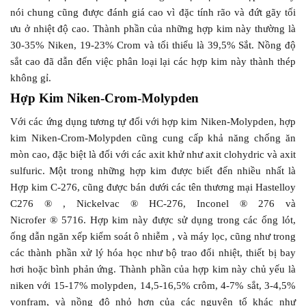
nói chung cũng được đánh giá cao vì đặc tính rão và đứt gãy tối
ưu ở nhiệt độ cao. Thành phần của những hợp kim này thường là
30-35% Niken, 19-23% Crom và tối thiểu là 39,5% Sắt. Nồng độ
sắt cao đã dẫn đến việc phân loại lại các hợp kim này thành thép
không gỉ.
Hợp Kim Niken-Crom-Molypden
Với các ứng dụng tương tự đối với hợp kim Niken-Molypden, hợp
kim Niken-Crom-Molypden cũng cung cấp khả năng chống ăn
mòn cao, đặc biệt là đối với các axit khử như axit clohydric và axit
sulfuric. Một trong những hợp kim được biết đến nhiều nhất là
Hợp kim C-276, cũng được bán dưới các tên thương mại Hastelloy
C276 ® , Nickelvac ® HC-276, Inconel ® 276 và
Nicrofer ® 5716. Hợp kim này được sử dụng trong các ống lót,
ống dẫn ngăn xếp kiểm soát ô nhiễm , và máy lọc, cũng như trong
các thành phần xử lý hóa học như bộ trao đổi nhiệt, thiết bị bay
hơi hoặc bình phản ứng. Thành phần của hợp kim này chủ yếu là
niken với 15-17% molypden, 14,5-16,5% crôm, 4-7% sắt, 3-4,5%
vonfram, và nồng độ nhỏ hơn của các nguyên tố khác như