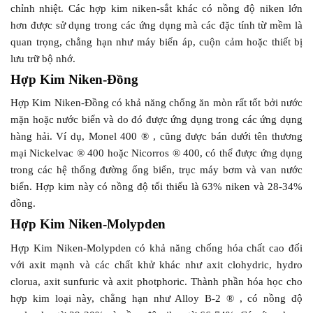
chỉnh nhiệt. Các hợp kim niken-sắt khác có nồng độ niken lớn
hơn được sử dụng trong các ứng dụng mà các đặc tính từ mềm là
quan trọng, chẳng hạn như máy biến áp, cuộn cảm hoặc thiết bị
lưu trữ bộ nhớ.
Hợp Kim Niken-Đồng
Hợp Kim Niken-Đồng có khả năng chống ăn mòn rất tốt bởi nước
mặn hoặc nước biển và do đó được ứng dụng trong các ứng dụng
hàng hải. Ví dụ, Monel 400 ® , cũng được bán dưới tên thương
mại Nickelvac ® 400 hoặc Nicorros ® 400, có thể được ứng dụng
trong các hệ thống đường ống biển, trục máy bơm và van nước
biển. Hợp kim này có nồng độ tối thiểu là 63% niken và 28-34%
đồng.
Hợp Kim Niken-Molypden
Hợp Kim Niken-Molypden có khả năng chống hóa chất cao đối
với axit mạnh và các chất khử khác như axit clohydric, hydro
clorua, axit sunfuric và axit photphoric. Thành phần hóa học cho
hợp kim loại này, chẳng hạn như Alloy B-2 ® , có nồng độ