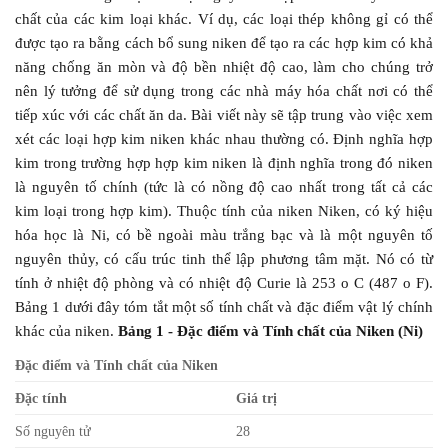
chất của các kim loại khác. Ví dụ, các loại thép không gỉ có thể
được tạo ra bằng cách bổ sung niken để tạo ra các hợp kim có khả
năng chống ăn mòn và độ bền nhiệt độ cao, làm cho chúng trở
nên lý tưởng để sử dụng trong các nhà máy hóa chất nơi có thể
tiếp xúc với các chất ăn da. Bài viết này sẽ tập trung vào việc xem
xét các loại hợp kim niken khác nhau thường có. Định nghĩa hợp
kim trong trường hợp hợp kim niken là định nghĩa trong đó niken
là nguyên tố chính (tức là có nồng độ cao nhất trong tất cả các
kim loại trong hợp kim). Thuộc tính của niken Niken, có ký hiệu
hóa học là Ni, có bề ngoài màu trắng bạc và là một nguyên tố
nguyên thủy, có cấu trúc tinh thể lập phương tâm mặt. Nó có từ
tính ở nhiệt độ phòng và có nhiệt độ Curie là 253 o C (487 o F).
Bảng 1 dưới đây tóm tắt một số tính chất và đặc điểm vật lý chính
khác của niken.
Bảng 1 - Đặc điểm và Tính chất của Niken (Ni)
Đặc điểm và Tính chất của Niken
Đặc tính
Giá trị
Số nguyên tử
28