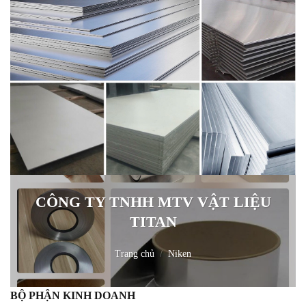
CÔNG TY TNHH MTV VẬT LIỆU
TITAN
Trang chủ
/
Niken
BỘ PHẬN KINH DOANH