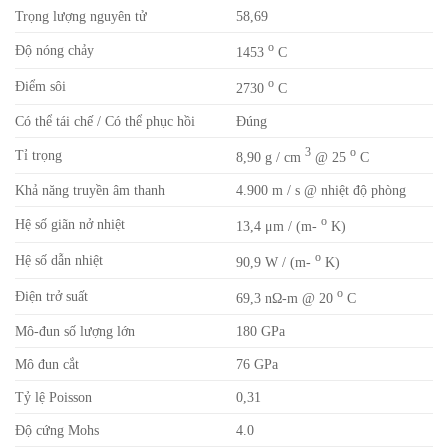
Trọng lượng nguyên tử
58,69
o
Độ nóng chảy
1453
C
o
Điểm sôi
2730
C
Có thể tái chế / Có thể phục hồi
Đúng
3
o
Tỉ trọng
8,90 g / cm
@ 25
C
Khả năng truyền âm thanh
4.900 m / s @ nhiệt độ phòng
o
Hệ số giãn nở nhiệt
13,4 μm / (m-
K)
o
Hệ số dẫn nhiệt
90,9 W / (m-
K)
o
Điện trở suất
69,3 nΩ-m @ 20
C
Mô-đun số lượng lớn
180 GPa
Mô đun cắt
76 GPa
Tỷ lệ Poisson
0,31
Độ cứng Mohs
4.0