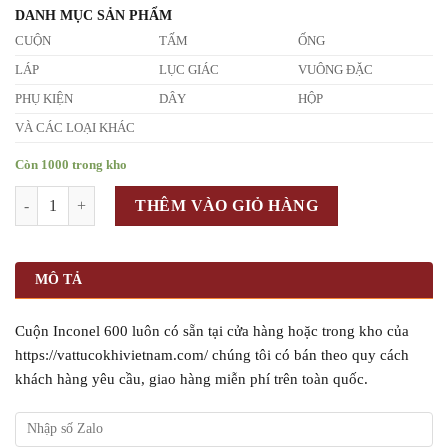
DANH MỤC SẢN PHẨM
CUỘN
TẤM
ỐNG
LÁP
LỤC GIÁC
VUÔNG ĐẶC
PHỤ KIỆN
DÂY
HỘP
VÀ CÁC LOẠI KHÁC
Còn 1000 trong kho
Số lượng
THÊM VÀO GIỎ HÀNG
MÔ TẢ
Cuộn Inconel 600 luôn có sẵn tại cửa hàng hoặc trong kho của
https://vattucokhivietnam.com/ chúng tôi có bán theo quy cách
khách hàng yêu cầu, giao hàng miễn phí trên toàn quốc.