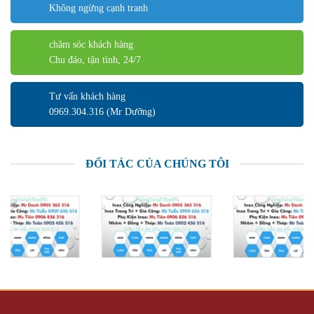
Không ngừng cạnh tranh
chăm sóc khách hàng
Chu đáo, tận tình, 24/7
Tư vấn khách hàng
0969.304.316 (Mr Dưỡng)
ĐỐI TÁC CỦA CHÚNG TÔI