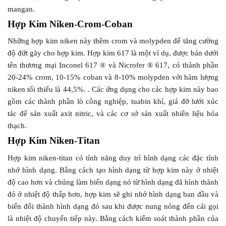
mangan.
Hợp Kim Niken-Crom-Coban
Những hợp kim niken này thêm crom và molypden để tăng cường
độ đứt gãy cho hợp kim. Hợp kim 617 là một ví dụ, được bán dưới
tên thương mại Inconel 617 ® và Nicrofer ® 617, có thành phần
20-24% crom, 10-15% coban và 8-10% molypden với hàm lượng
niken tối thiểu là 44,5%. . Các ứng dụng cho các hợp kim này bao
gồm các thành phần lò công nghiệp, tuabin khí, giá đỡ lưới xúc
tác để sản xuất axit nitric, và các cơ sở sản xuất nhiên liệu hóa
thạch.
Hợp Kim Niken-Titan
Hợp kim niken-titan có tính năng duy trì hình dạng các đặc tính
nhớ hình dạng. Bằng cách tạo hình dạng từ hợp kim này ở nhiệt
độ cao hơn và chúng làm biến dạng nó từ hình dạng đã hình thành
đó ở nhiệt độ thấp hơn, hợp kim sẽ ghi nhớ hình dạng ban đầu và
biến đổi thành hình dạng đó sau khi được nung nóng đến cái gọi
là nhiệt độ chuyển tiếp này. Bằng cách kiểm soát thành phần của