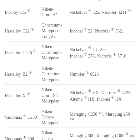
Niken-
®
®
®
Incoloy 825
Nickelvac
825, Nicrofer 4241
Crom-Sắt
Chromium-
®
®
®
Molypden-
Hastelloy C22
Inconel
22, Nicrofer
5621
Tungsten
Niken-
®
Nickelvac
HC-276,
®
Chromium-
Hastelloy C276
®
®
Inconel
276, Nicrofer
5716
Molypden
Niken-
®
®
Chromium-
Hastelloy B2
Nimofer
6928
Molypden
Niken-
®
®
Nickelvac
HX, Nicrofer
4722,
®
Crom-Sắt-
Hastelloy X
®
®
Altemp
HX, Inconel
HX
Molypden
Niken-
Maraging C250 ™, Maraging 250
®
Coban-
Vascomax
C250
™
Molypden
Niken-
®
Maraging 300, Maraging C300
và
®
Coban-
Vascomax
300