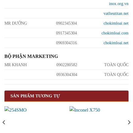
inox.org.vn
vatlieutitan.net
MR DƯỠNG
0902345304
chokimloai.net
0917345304
chokimloai.com
0969304316
chokimloai.net
BỘ PHẬN MARKETING
MR KHANH
0902280582
TOÀN QUỐC
0936304304
TOÀN QUỐC
SẢN PHẨM TƯƠNG TỰ