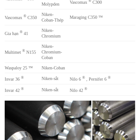
®
Vascomax
C300
Molypden
Niken-
®
Maraging C350 ™
Vascomax
C350
Coban-Thép
Niken-
®
Gia hạn
41
Chromium
Niken-
®
Chromium-
Multimet
N155
Coban
Waspaloy 25 ™
Niken-Coban
®
®
®
Niken-sắt
Invar 36
Nilo 6
, Pernifer 6
®
®
Niken-sắt
Invar 42
Nilo 42