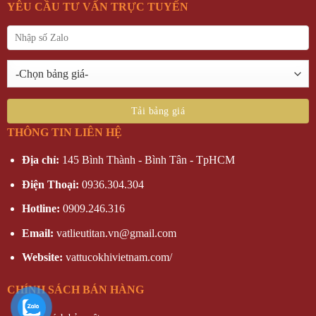
YÊU CẦU TƯ VẤN TRỰC TUYẾN
THÔNG TIN LIÊN HỆ
Địa chỉ:
145 Bình Thành - Bình Tân - TpHCM
Điện Thoại:
0936.304.304
Hotline:
0909.246.316
Email:
vatlieutitan.vn@gmail.com
Website:
vattucokhivietnam.com/
CHÍNH SÁCH BÁN HÀNG