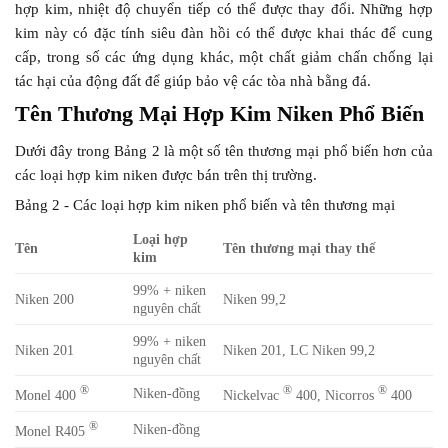
hợp kim, nhiệt độ chuyển tiếp có thể được thay đổi. Những hợp
kim này có đặc tính siêu đàn hồi có thể được khai thác để cung
cấp, trong số các ứng dụng khác, một chất giảm chấn chống lại
tác hại của động đất để giúp bảo vệ các tòa nhà bằng đá.
Tên Thương Mại Hợp Kim Niken Phổ Biến
Dưới đây trong Bảng 2 là một số tên thương mại phổ biến hơn của
các loại hợp kim niken được bán trên thị trường.
Bảng 2 - Các loại hợp kim niken phổ biến và tên thương mại
Loại hợp
Tên
Tên thương mại thay thế
kim
99% + niken
Niken 200
Niken 99,2
nguyên chất
99% + niken
Niken 201
Niken 201, LC Niken 99,2
nguyên chất
®
®
®
Niken-đồng
Monel 400
Nickelvac
400, Nicorros
400
®
Niken-đồng
Monel R405