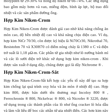
molypden từ 29-30% và nồng độ niken từ 66-74%. Các ứng dụng
bao gồm máy bơm và van, miếng đệm, bình áp lực, bộ trao đổi
nhiệt và các sản phẩm đường ống.
Hợp Kim Niken-Crom
Hợp Kim Niken-Crom được đánh giá cao nhờ khả năng chống ăn
mòn cao, độ bền nhiệt độ cao và khả năng chịu điện cao. Ví dụ,
hợp kim NiCr 70/30, còn được ký hiệu là Ni70Cr30, Nikrothal 70,
Resistohm 70 và X30H70 có điểm nóng chảy là 1380 o C và điện
trở suất là 1,18 μΩ-m. Các phần tử gia nhiệt như lò nướng bánh mì
và các lò sưởi điện trở khác sử dụng hợp kim niken-crom . Khi
được sản xuất ở dạng dây, chúng được gọi là dây Nichrome ® .
Hợp Kim Niken-Crom-Sắt
Hợp Kim Niken-Crom-Sắt kết hợp các yếu tố này để tạo ra hợp
kim chống lại quá trình oxy hóa và ăn mòn ở nhiệt độ cao. Hợp
kim 800, được bán dưới tên thương mại Incoloy 800 ® ,
Ferrochronin ® 800, Nickelvac ® 800, và Nicrofer ® 3220, được
sử dụng trong các thành phần của lò như ống cracker lò hóa dầu
và làm vật liệu để bọc các phần tử gia nhiệt điện. Các hợp kim này