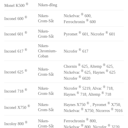
®
Niken-đồng
Monel K500
®
Nickelvac
600,
Niken-
®
Inconel 600
®
Crom-Sắt
Ferrochronin
600
Niken-
®
®
®
Inconel 601
Pyromet
601, Nicrofer
601
Crom-Sắt
Niken-
®
®
Chromium-
Inconel 617
Nicrofer
617
Coban
®
®
Chornin
625, Altemp
625,
Niken-
®
®
®
Inconel 625
Nickelvac
625, Haynes
625
Crom-Sắt
®
Nicrofer
6020
®
®
Nicrofer
5219, Alvac
718,
Niken-
®
Inconel 718
®
®
Crom-Sắt
Haynes
718, Altemp
718
®
®
Haynes X750
, Pyromet
X750,
Niken-
®
Inconel X750
®
®
Crom-Sắt
Nickelvac
X750, Nicorros
7016
®
Ferrochronin
800,
Niken-
®
Incoloy 800
®
®
Crom-Sắt
Nickelvac
800, Nicrofer
3220