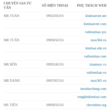
CHUYÊN GIA TƯ
SỐ ĐIỆN THOẠI
PHỤ TRÁCH WEB
VẤN
MR TOÀN
0902456316
kimloaiviet.net
kimloaiviet.com
vatlieutitan.xyz
MR TUẤN
0909656316
inox304.vn
kimloai.edu.vn
vatlieutitan.com
MR BỐN
0909246316
titaninox
.vn
vatlieutitan.vn
MR DANH
0903365316
inox365.vn
inoxdacchung.com
tongkhokimloai.com
MS TIÊN
0906856316
chovatlieu.org