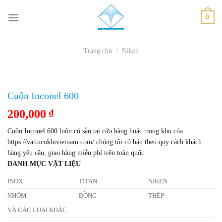
Skip
0
to
content
Trang chủ
/
Niken
Cuộn Inconel 600
200,000
₫
Cuộn Inconel 600 luôn có sẵn tại cửa hàng hoặc trong kho của
https://vattucokhivietnam.com/ chúng tôi có bán theo quy cách khách
hàng yêu cầu, giao hàng miễn phí trên toàn quốc.
DANH MỤC VẬT LIỆU
INOX
TITAN
NIKEN
NHÔM
ĐỒNG
THÉP
VÀ CÁC LOẠI KHÁC