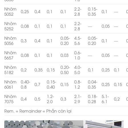
Nhôm
2.2-
0.15-
0,25
0,4
0,1
0,1
0,1
—
5052
2.8
0.35
Nhôm
2.2-
0,08
0,1
0,1
0,1
—
0,05
—
5252
2.8
Nhôm
0.05-
4.5-
0.05-
0,3
0,4
0,1
0,1
—
5056
0.20
5.6
0.20
Nhôm
0.6-
0,08
0,1
0,1
0,03
—
0,05
—
5657
1.0
Nhôm
0.20-
4.0-
0,2
0,35
0,15
0,1
0,25
0,1
5182
0.50
5.0
Nhôm
0.40-
0.15-
0.8-
0.04-
0,7
0,15
0,25
0,15
6061
0.8
0.40
1.2
0.35
Nhôm
1.2-
2.1-
0.18-
5.1-
0,4
0,5
0,3
0,2
7075
2.0
2.9
0.28
6.1
Rem. = Remainder = Phần còn lại