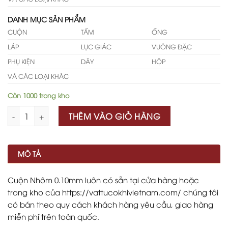
DANH MỤC SẢN PHẨM
CUỘN
TẤM
ỐNG
LÁP
LỤC GIÁC
VUÔNG ĐẶC
PHỤ KIỆN
DÂY
HỘP
VÀ CÁC LOẠI KHÁC
Còn 1000 trong kho
Số lượng
THÊM VÀO GIỎ HÀNG
MÔ TẢ
Cuộn Nhôm 0.10mm luôn có sẵn tại cửa hàng hoặc
trong kho của https://vattucokhivietnam.com/ chúng tôi
có bán theo quy cách khách hàng yêu cầu, giao hàng
miễn phí trên toàn quốc.