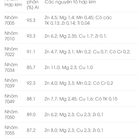
phần
Các nguyên tố hợp kim
Hợp kim
(%) Al
Nhôm
Zn 4,5; Mg 1,4; Mn 0,45; Có các
93.3
7005
TK 0,13; Zr 0,14; Ti 0,04
Nhôm
93.3
Zn 6,2; Mg 2,35; Cu 1,7; Zr 0,1;
7010
Nhôm
91.1
Zn 4,7; Mg 3,1; Mn 0,2; Cu 0,7; Có Cr 0,2;
7022
Nhôm
85,7
Zn 11,0; Mg 2,3; Cu 1,0
7034
Nhôm
92.3
Zn 4,0; Mg 3,3; Mn 0,2; Có Cr 0,2
7039
Nhôm
88.1
Zn 7,7; Mg 2,45; Cu 1,6; Có TK 0,15
7049
Nhôm
89.0
Zn 6,2; Mg 2,3; Cu 2,3; Zr 0,1
7050
Nhôm
87,2
Zn 8,0; Mg 2,3; Cu 2,3; Zr 0,1
7055