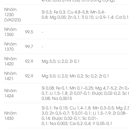
Nhôm
Si 0,3; Fe 0,3; Cu 4,8–5,8; Mn 0,4–
1230
0,8; Mg 0,05; Zn 0,1; Ti 0,15; Li 0,9–1,4; Cd 0,
(VAD23)
Nhôm
99,5
-
1350
Nhôm
99,7
-
1370
Nhôm
92,9
Mg 5,0; Li 2,0; Zr 0,1
1420
Nhôm
92,9
Mg 5,0; Li 2,0; Mn 0,2; Sc 0,2; Zr 0,1
1421
Si 0,08; Fe 0,1; Mn 0,1–0,25; Mg 4,7–5,2; Zn 0,
Nhôm
0,7; Li 1,5–1,8; Zr 0,07–0,1; Được 0,02–0,2; Sc
1424
0,08; Na 0,0015
Si 0,1; Fe 0,15; Cu 1,4–1,8; Mn 0,3–0,5; Mg 2,
Nhôm
3,0; Zn 0,5–0,7; Ti 0,01–0,1; Li 1,5–1,9; Zr 0,08–
1430
0,14; Được 0,02–0,1; Sc 0,01–
0,1; Na 0,003; Ce 0,2–0,4; Y 0,05–0,1