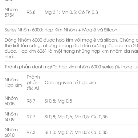
Nhôm
95,8
Mg 3,1; Mn 0,5; Có TK 0,3
5754
Series Nhôm 6000: Hợp Kim Nhôm + Magiê và Silicon
Dòng Nhôm 6000 được hợp kim với magiê và silicon. Chúng 
thể kết tủa cứng, nhưng không đạt đến cường độ cao mà 20
được. Hợp kim 6061 là một trong những hợp kim nhôm đa ​​n
nhất.
Thành phần danh nghĩa hợp kim nhôm 6000 series (% trọng l
Thành
Nhôm
phần
Các nguyên tố hợp kim
Hợp kim
(%) Al
Nhôm
98,7
Si 0,8; Mg 0,5
6005
Nhôm
97,7
Si 0,8; Mg 0,6; Mn 0,5; Cu 0,35
6009
Nhôm
97.3
Si 1,0; Mg 0,7; Mn 0,5; Cu 0,35
6010