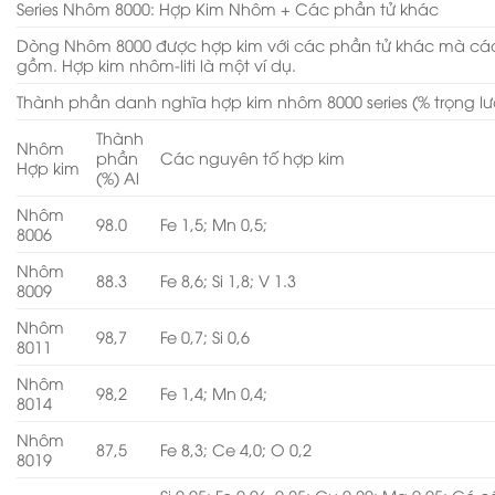
Series Nhôm 8000: Hợp Kim Nhôm + Các phần tử khác
Dòng Nhôm 8000 được hợp kim với các phần tử khác mà cá
gồm. Hợp kim nhôm-liti là một ví dụ.
Thành phần danh nghĩa hợp kim nhôm 8000 series (% trọng l
Thành
Nhôm
phần
Các nguyên tố hợp kim
Hợp kim
(%) Al
Nhôm
98.0
Fe 1,5; Mn 0,5;
8006
Nhôm
88.3
Fe 8,6; Si 1,8; V 1.3
8009
Nhôm
98,7
Fe 0,7; Si 0,6
8011
Nhôm
98,2
Fe 1,4; Mn 0,4;
8014
Nhôm
87,5
Fe 8,3; Ce 4,0; O 0,2
8019