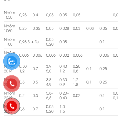
Nhôm
0,25
0,4
0,05
0,05
0,05
0,
1050
Nhôm
0,25
0,35
0,05
0,028
0,03
0,03
0,05
0,
1060
Nhôm
0,05–
0,95 Si + Fe
0,05
0,1
1100
0,20
Nhôm
0,006
0,006
0,006
0,002
0,006
0,006
0,
1199
Nhôm
0,50–
3,9–
0,40–
0,20–
0,7
0,1
0,25
2014
1,2
5,0
1,2
0,8
Nhôm
3,8–
0,30–
1,2–
0,5
0,5
0,1
0,25
2024
4,9
0,9
1,8
Nhôm
5,8–
0,20–
0,
0,2
0,3
0,02
0,1
2219
6,8
0,40
0,
Nhôm
0,05–
1,0–
0,6
0,7
0,1
3003
0,20
1,5