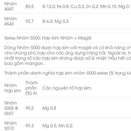
Nhôm
85,5
Si 12,0; Fe 0,8; Cu 0,3; Zn 0,2; Mn 0,15; Mg 0,
4047
Nhôm
93,7
Si 6,0; Mg 0,3
4543
Series Nhôm 5000: Hợp Kim Nhôm + Magiê
Dòng Nhôm 5000 được hợp kim với magiê và có khả năng ch
cho chúng phù hợp cho các ứng dụng hàng hải. Ngoài ra, h
nhất trong số các hợp kim không được xử lý nhiệt. Hầu hết cá
bao gồm mangan .
Thành phần danh nghĩa hợp kim nhôm 5000 series (% trọng l
Thành
Nhôm
phần
Các nguyên tố hợp kim
Hợp kim
(%) Al
Nhôm
5005 &
99,2
Mg 0,8
5657
Nhôm
99.3
Mg 0,5; Mn 0,2;
5010