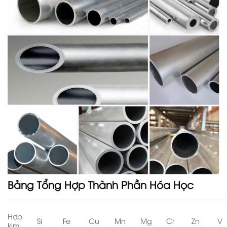
Bảng Tổng Hợp Thành Phần Hóa Học
Hợp
Si
Fe
Cu
Mn
Mg
Cr
Zn
V
kim