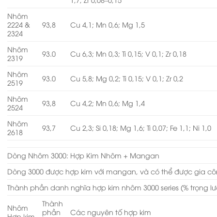
Nhôm
2224 &
93,8
Cu 4,1; Mn 0,6; Mg 1,5
2324
Nhôm
93.0
Cu 6,3; Mn 0,3; Ti 0,15; V 0,1; Zr 0,18
2319
Nhôm
93.0
Cu 5,8; Mg 0,2; Ti 0,15; V 0,1; Zr 0,2
2519
Nhôm
93,8
Cu 4,2; Mn 0,6; Mg 1,4
2524
Nhôm
93,7
Cu 2,3; Si 0,18; Mg 1,6; Ti 0,07; Fe 1,1; Ni 1,0
2618
Dòng Nhôm 3000: Hợp Kim Nhôm + Mangan
Dòng 3000 được hợp kim với mangan, và có thể được gia cô
Thành phần danh nghĩa hợp kim nhôm 3000 series (% trọng l
Thành
Nhôm
phần
Các nguyên tố hợp kim
Hợp kim