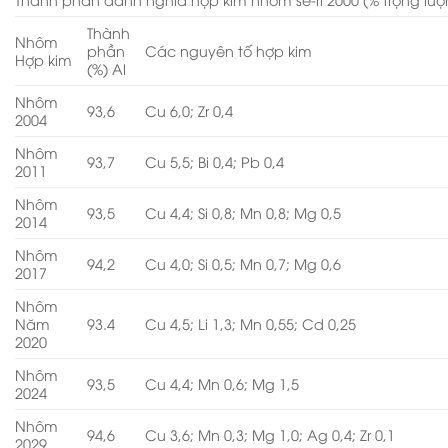
Thành
Nhôm
phần
Các nguyên tố hợp kim
Hợp kim
(%) Al
Nhôm
93,6
Cu 6,0; Zr 0,4
2004
Nhôm
93,7
Cu 5,5; Bi 0,4; Pb 0,4
2011
Nhôm
93,5
Cu 4,4; Si 0,8; Mn 0,8; Mg 0,5
2014
Nhôm
94,2
Cu 4,0; Si 0,5; Mn 0,7; Mg 0,6
2017
Nhôm
Năm
93.4
Cu 4,5; Li 1,3; Mn 0,55; Cd 0,25
2020
Nhôm
93,5
Cu 4,4; Mn 0,6; Mg 1,5
2024
Nhôm
94,6
Cu 3,6; Mn 0,3; Mg 1,0; Ag 0,4; Zr 0,1
2029