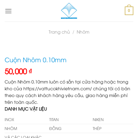
Skip
to
0
content
Trang chủ
/
Nhôm
Cuộn Nhôm 0.10mm
50,000
₫
Cuộn Nhôm 0.10mm luôn có sẵn tại cửa hàng hoặc trong
kho của https://vattucokhivietnam.com/ chúng tôi có bán
theo quy cách khách hàng yêu cầu, giao hàng miễn phí
trên toàn quốc.
DANH MỤC VẬT LIỆU
INOX
TITAN
NIKEN
NHÔM
ĐỒNG
THÉP
VÀ CÁC LOẠI KHÁC