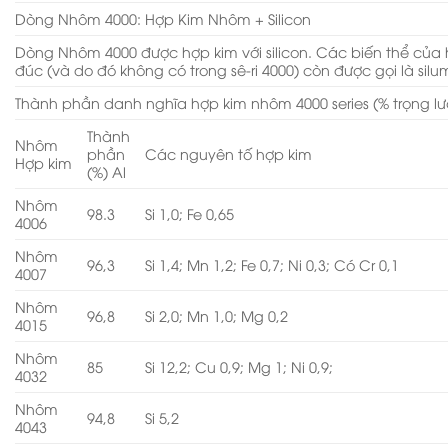
Dòng Nhôm 4000: Hợp Kim Nhôm + Silicon
Dòng Nhôm 4000 được hợp kim với silicon. Các biến thể của 
đúc (và do đó không có trong sê-ri 4000) còn được gọi là silum
Thành phần danh nghĩa hợp kim nhôm 4000 series (% trọng l
Thành
Nhôm
phần
Các nguyên tố hợp kim
Hợp kim
(%) Al
Nhôm
98.3
Si 1,0; Fe 0,65
4006
Nhôm
96,3
Si 1,4; Mn 1,2; Fe 0,7; Ni 0,3; Có Cr 0,1
4007
Nhôm
96,8
Si 2,0; Mn 1,0; Mg 0,2
4015
Nhôm
85
Si 12,2; Cu 0,9; Mg 1; Ni 0,9;
4032
Nhôm
94,8
Si 5,2
4043