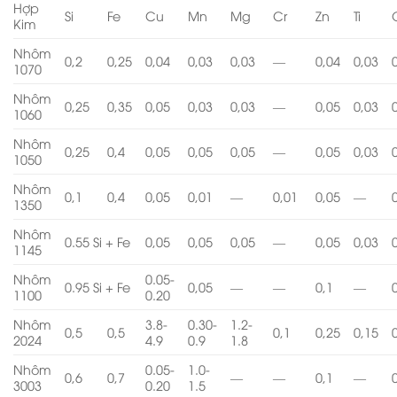
Hợp
Si
Fe
Cu
Mn
Mg
Cr
Zn
Ti
Kim
Nhôm
0,2
0,25
0,04
0,03
0,03
—
0,04
0,03
1070
Nhôm
0,25
0,35
0,05
0,03
0,03
—
0,05
0,03
1060
Nhôm
0,25
0,4
0,05
0,05
0,05
—
0,05
0,03
1050
Nhôm
0,1
0,4
0,05
0,01
—
0,01
0,05
—
1350
Nhôm
0.55 Si + Fe
0,05
0,05
0,05
—
0,05
0,03
1145
Nhôm
0.05-
0.95 Si + Fe
0,05
—
—
0,1
—
1100
0.20
Nhôm
3.8-
0.30-
1.2-
0,5
0,5
0,1
0,25
0,15
2024
4.9
0.9
1.8
Nhôm
0.05-
1.0-
0,6
0,7
—
—
0,1
—
3003
0.20
1.5