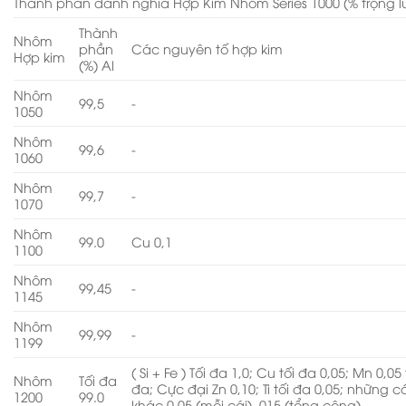
Thành phần danh nghĩa Hợp Kim Nhôm Series 1000 (% trọng 
Thành
Nhôm
phần
Các nguyên tố hợp kim
Hợp kim
(%) Al
Nhôm
99,5
-
1050
Nhôm
99,6
-
1060
Nhôm
99,7
-
1070
Nhôm
99.0
Cu 0,1
1100
Nhôm
99,45
-
1145
Nhôm
99,99
-
1199
( Si + Fe ) Tối đa 1,0; Cu tối đa 0,05; Mn 0,05 
Nhôm
Tối đa
đa; Cực đại Zn 0,10; Ti tối đa 0,05; những c
1200
99.0
khác 0,05 (mỗi cái) .015 (tổng cộng)