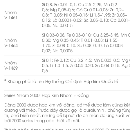
Si 0,8; Fe 0,01–0,1; Cu 2,5–2,95; Mn 0,2–
0,6; Mg 0,05–0,6; Có Cr 0,01–0,05; Zn 0,2–
Nhôm
0,8; Ti 0,05; Ni 0,05–0,15; Li 1,5–1,95; Zr 0,05–
V-1461
0,12; Là 0,0001–0,02; Sc 0,05–0,10; Ca 0,001
0,05; Na 0,0015
Si 0,03–0,08; Fe 0,03–0,10; Cu 3,25–3,45; Mn 
Nhôm
0,30; Mg 0,35–0,45; Ti 0,01–0,03; Li 1,55–
V-1464
1,70; Zr 0,08–0,10; Sc 0,08–0,10; Là 0,0003–
0,02; Na 0,0005
Si 0,1; Fe 0,12; Cu 3,2–4,5; Mn 0,003–0,5; Mg 
Nhôm
0,5; Li 1,0–1,5; Zr 0,04–0,20; Sc 0,04–0,15; Ag 
V-1469
0,6
#
Không phải là tên Hệ thống Chỉ định Hợp kim Quốc tế
Series Nhôm 2000: Hợp Kim Nhôm + Đồng
Dòng 2000 được hợp kim với đồng, có thể được làm cứng kế
đương với thép. Trước đây được gọi là duralumin , chúng từ
trụ phổ biến nhất, nhưng dễ bị nứt do ăn mòn do ứng suất 
bởi 7000 series trong các thiết kế mới.
Thành phần danh nghĩa hợp kim nhôm sê-ri 2000 (% trọng lư