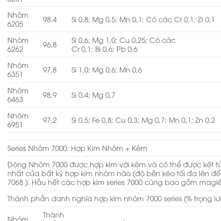
Nhôm
98.4
Si 0,8; Mg 0,5; Mn 0,1; Có các Cr 0,1; Zr 0,1
6205
Nhôm
Si 0,6; Mg 1,0; Cu 0,25; Có các
96,8
6262
Cr 0,1; Bi 0,6; Pb 0,6
Nhôm
97,8
Si 1,0; Mg 0,6; Mn 0,6
6351
Nhôm
98,9
Si 0,4; Mg 0,7
6463
Nhôm
97,2
Si 0,5; Fe 0,8; Cu 0,3; Mg 0,7; Mn 0,1; Zn 0,2
6951
Series Nhôm 7000: Hợp Kim Nhôm + Kẽm
Dòng Nhôm 7000 được hợp kim với kẽm và có thể được kết 
nhất của bất kỳ hợp kim nhôm nào (độ bền kéo tối đa lên đế
7068 ). Hầu hết các hợp kim series 7000 cũng bao gồm magi
Thành phần danh nghĩa hợp kim nhôm 7000 series (% trọng l
Thành
Nhôm