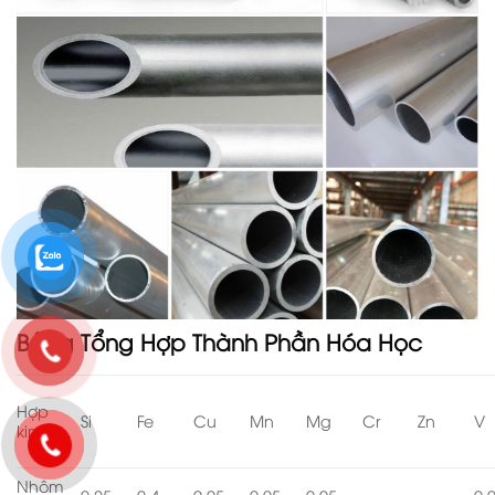
Bảng Tổng Hợp Thành Phần Hóa Học
Hợp
Si
Fe
Cu
Mn
Mg
Cr
Zn
V
kim
Nhôm