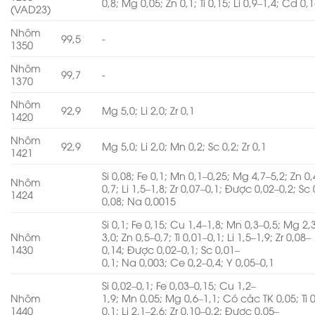
0,8; Mg 0,05; Zn 0,1; Ti 0,15; Li 0,9–1,4; Cd 0,
(VAD23)
Nhôm
99,5
-
1350
Nhôm
99,7
-
1370
Nhôm
92,9
Mg 5,0; Li 2,0; Zr 0,1
1420
Nhôm
92,9
Mg 5,0; Li 2,0; Mn 0,2; Sc 0,2; Zr 0,1
1421
Si 0,08; Fe 0,1; Mn 0,1–0,25; Mg 4,7–5,2; Zn 0,
Nhôm
0,7; Li 1,5–1,8; Zr 0,07–0,1; Được 0,02–0,2; Sc
1424
0,08; Na 0,0015
Si 0,1; Fe 0,15; Cu 1,4–1,8; Mn 0,3–0,5; Mg 2,
Nhôm
3,0; Zn 0,5–0,7; Ti 0,01–0,1; Li 1,5–1,9; Zr 0,08–
1430
0,14; Được 0,02–0,1; Sc 0,01–
0,1; Na 0,003; Ce 0,2–0,4; Y 0,05–0,1
Si 0,02–0,1; Fe 0,03–0,15; Cu 1,2–
Nhôm
1,9; Mn 0,05; Mg 0,6–1,1; Có các TK 0,05; Ti 
1440
0,1; Li 2,1–2,6; Zr 0,10–0,2; Được 0,05–