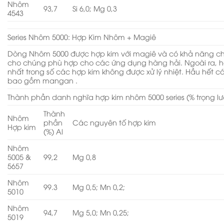
Nhôm
93,7
Si 6,0; Mg 0,3
4543
Series Nhôm 5000: Hợp Kim Nhôm + Magiê
Dòng Nhôm 5000 được hợp kim với magiê và có khả năng ch
cho chúng phù hợp cho các ứng dụng hàng hải. Ngoài ra, h
nhất trong số các hợp kim không được xử lý nhiệt. Hầu hết cá
bao gồm mangan .
Thành phần danh nghĩa hợp kim nhôm 5000 series (% trọng l
Thành
Nhôm
phần
Các nguyên tố hợp kim
Hợp kim
(%) Al
Nhôm
5005 &
99,2
Mg 0,8
5657
Nhôm
99.3
Mg 0,5; Mn 0,2;
5010
Nhôm
94,7
Mg 5,0; Mn 0,25;
5019