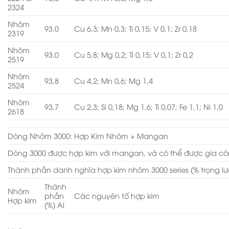
2324
Nhôm
93.0
Cu 6,3; Mn 0,3; Ti 0,15; V 0,1; Zr 0,18
2319
Nhôm
93.0
Cu 5,8; Mg 0,2; Ti 0,15; V 0,1; Zr 0,2
2519
Nhôm
93,8
Cu 4,2; Mn 0,6; Mg 1,4
2524
Nhôm
93,7
Cu 2,3; Si 0,18; Mg 1,6; Ti 0,07; Fe 1,1; Ni 1,0
2618
Dòng Nhôm 3000: Hợp Kim Nhôm + Mangan
Dòng 3000 được hợp kim với mangan, và có thể được gia cô
Thành phần danh nghĩa hợp kim nhôm 3000 series (% trọng l
Thành
Nhôm
phần
Các nguyên tố hợp kim
Hợp kim
(%) Al