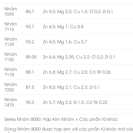
Nhôm
86,7
Zn 9,0; Mg 2,5; Cu 1,5; Ơ 0,2; Zr 0,1
7093
Nhôm
93,7
Zn 4,5; Mg 1; Cu 0,8
7116
Nhôm
93,2
Zn 4,5; Mg 1,6; Cu 0,7
7129
Nhôm
89.05
Zn 6,4; Mg 2,35; Cu 2,2; Ơ 0,2; Zr 0,1
7150
Nhôm
88.1
Zn 6,8; Mg 2,7; Cu 2,0; Có TK 0,26
7178
Nhôm
87,5
Zn 8,0; Mg 2,1; Cu 2,3; Zr 0,1
7255
Nhôm
90.3
Zn 5,7; Mg 2,3; Si 1,5; Có TK 0,22
7475
Series Nhôm 8000: Hợp Kim Nhôm + Các phần tử khác
Dòng Nhôm 8000 được hợp kim với các phần tử khác mà cá