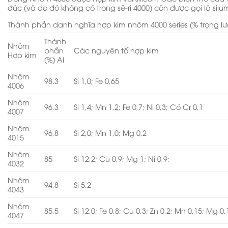
đúc (và do đó không có trong sê-ri 4000) còn được gọi là silum
Thành phần danh nghĩa hợp kim nhôm 4000 series (% trọng l
Thành
Nhôm
phần
Các nguyên tố hợp kim
Hợp kim
(%) Al
Nhôm
98.3
Si 1,0; Fe 0,65
4006
Nhôm
96,3
Si 1,4; Mn 1,2; Fe 0,7; Ni 0,3; Có Cr 0,1
4007
Nhôm
96,8
Si 2,0; Mn 1,0; Mg 0,2
4015
Nhôm
85
Si 12,2; Cu 0,9; Mg 1; Ni 0,9;
4032
Nhôm
94,8
Si 5,2
4043
Nhôm
85,5
Si 12,0; Fe 0,8; Cu 0,3; Zn 0,2; Mn 0,15; Mg 0,
4047