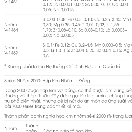
V-1461
0,12; Là 0,0001–0,02; Sc 0,05–0,10; Ca 0,001
0,05; Na 0,0015
Si 0,03–0,08; Fe 0,03–0,10; Cu 3,25–3,45; Mn 
Nhôm
0,30; Mg 0,35–0,45; Ti 0,01–0,03; Li 1,55–
V-1464
1,70; Zr 0,08–0,10; Sc 0,08–0,10; Là 0,0003–
0,02; Na 0,0005
Si 0,1; Fe 0,12; Cu 3,2–4,5; Mn 0,003–0,5; Mg 
Nhôm
0,5; Li 1,0–1,5; Zr 0,04–0,20; Sc 0,04–0,15; Ag 
V-1469
0,6
#
Không phải là tên Hệ thống Chỉ định Hợp kim Quốc tế
Series Nhôm 2000: Hợp Kim Nhôm + Đồng
Dòng 2000 được hợp kim với đồng, có thể được làm cứng kế
đương với thép. Trước đây được gọi là duralumin , chúng từ
trụ phổ biến nhất, nhưng dễ bị nứt do ăn mòn do ứng suất 
bởi 7000 series trong các thiết kế mới.
Thành phần danh nghĩa hợp kim nhôm sê-ri 2000 (% trọng lư
Thành
Nhôm
phần
Các nguyên tố hợp kim