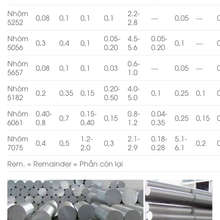
Nhôm
2.2-
0,08
0,1
0,1
0,1
—
0,05
—
5252
2.8
Nhôm
0.05-
4.5-
0.05-
0,3
0,4
0,1
0,1
—
5056
0.20
5.6
0.20
Nhôm
0.6-
0,08
0,1
0,1
0,03
—
0,05
—
5657
1.0
Nhôm
0.20-
4.0-
0,2
0,35
0,15
0,1
0,25
0,1
5182
0.50
5.0
Nhôm
0.40-
0.15-
0.8-
0.04-
0,7
0,15
0,25
0,15
6061
0.8
0.40
1.2
0.35
Nhôm
1.2-
2.1-
0.18-
5.1-
0,4
0,5
0,3
0,2
7075
2.0
2.9
0.28
6.1
Rem. = Remainder = Phần còn lại