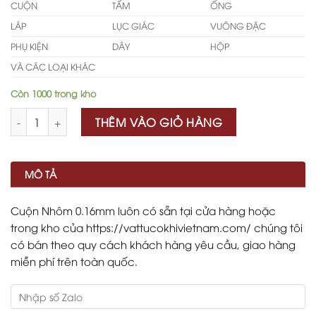
CUỘN
TẤM
ỐNG
LÁP
LỤC GIÁC
VUÔNG ĐẶC
PHỤ KIỆN
DÂY
HỘP
VÀ CÁC LOẠI KHÁC
Còn 1000 trong kho
Số lượng
THÊM VÀO GIỎ HÀNG
MÔ TẢ
Cuộn Nhôm 0.16mm luôn có sẵn tại cửa hàng hoặc
trong kho của https://vattucokhivietnam.com/ chúng tôi
có bán theo quy cách khách hàng yêu cầu, giao hàng
miễn phí trên toàn quốc.