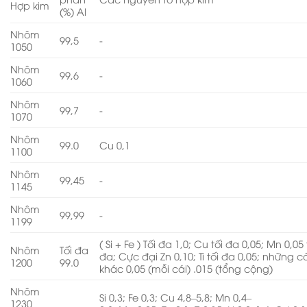
Hợp kim
(%) Al
Nhôm
99,5
-
1050
Nhôm
99,6
-
1060
Nhôm
99,7
-
1070
Nhôm
99.0
Cu 0,1
1100
Nhôm
99,45
-
1145
Nhôm
99,99
-
1199
( Si + Fe ) Tối đa 1,0; Cu tối đa 0,05; Mn 0,05 
Nhôm
Tối đa
đa; Cực đại Zn 0,10; Ti tối đa 0,05; những c
1200
99.0
khác 0,05 (mỗi cái) .015 (tổng cộng)
Nhôm
Si 0,3; Fe 0,3; Cu 4,8–5,8; Mn 0,4–
1230