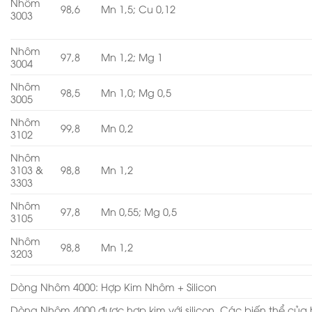
Nhôm
98,6
Mn 1,5; Cu 0,12
3003
Nhôm
97,8
Mn 1,2; Mg 1
3004
Nhôm
98,5
Mn 1,0; Mg 0,5
3005
Nhôm
99,8
Mn 0,2
3102
Nhôm
3103 &
98,8
Mn 1,2
3303
Nhôm
97,8
Mn 0,55; Mg 0,5
3105
Nhôm
98,8
Mn 1,2
3203
Dòng Nhôm 4000: Hợp Kim Nhôm + Silicon
Dòng Nhôm 4000 được hợp kim với silicon. Các biến thể của 