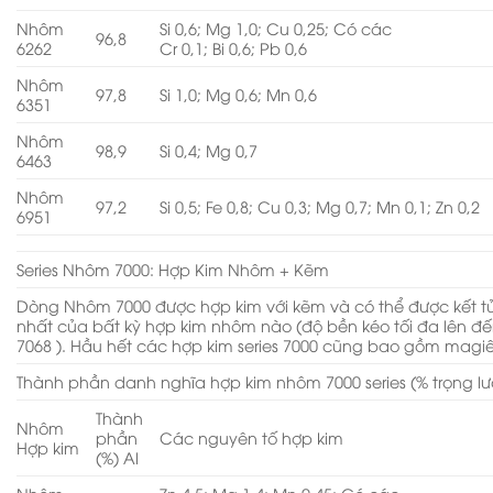
Nhôm
Si 0,6; Mg 1,0; Cu 0,25; Có các
96,8
6262
Cr 0,1; Bi 0,6; Pb 0,6
Nhôm
97,8
Si 1,0; Mg 0,6; Mn 0,6
6351
Nhôm
98,9
Si 0,4; Mg 0,7
6463
Nhôm
97,2
Si 0,5; Fe 0,8; Cu 0,3; Mg 0,7; Mn 0,1; Zn 0,2
6951
Series Nhôm 7000: Hợp Kim Nhôm + Kẽm
Dòng Nhôm 7000 được hợp kim với kẽm và có thể được kết 
nhất của bất kỳ hợp kim nhôm nào (độ bền kéo tối đa lên đế
7068 ). Hầu hết các hợp kim series 7000 cũng bao gồm magi
Thành phần danh nghĩa hợp kim nhôm 7000 series (% trọng l
Thành
Nhôm
phần
Các nguyên tố hợp kim
Hợp kim
(%) Al