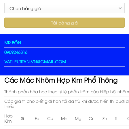
MR BỐN
0909246316
VATLIEUTITAN.VN@GMAIL.COM
Các Mác Nhôm Hợp Kim Phổ Thông
Thành phần hóa học theo tỷ lệ phần trăm của Hiệp hội nhôm
Các giá trị cho biết giới hạn tối đa trừ khi được hiển thị dướ
thiểu.
Hợp
Si
Fe
Cu
Mn
Mg
Cr
Zn
Ti
Kim