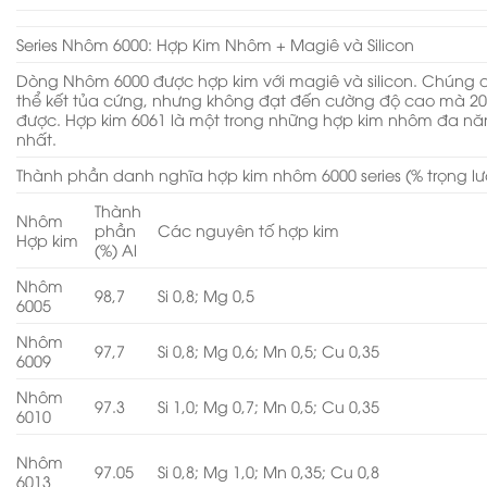
Series Nhôm 6000: Hợp Kim Nhôm + Magiê và Silicon
Dòng Nhôm 6000 được hợp kim với magiê và silicon. Chúng 
thể kết tủa cứng, nhưng không đạt đến cường độ cao mà 20
được. Hợp kim 6061 là một trong những hợp kim nhôm đa ​​n
nhất.
Thành phần danh nghĩa hợp kim nhôm 6000 series (% trọng l
Thành
Nhôm
phần
Các nguyên tố hợp kim
Hợp kim
(%) Al
Nhôm
98,7
Si 0,8; Mg 0,5
6005
Nhôm
97,7
Si 0,8; Mg 0,6; Mn 0,5; Cu 0,35
6009
Nhôm
97.3
Si 1,0; Mg 0,7; Mn 0,5; Cu 0,35
6010
Nhôm
97.05
Si 0,8; Mg 1,0; Mn 0,35; Cu 0,8
6013