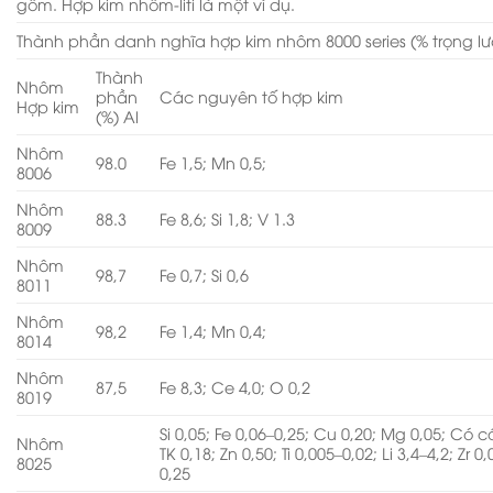
gồm. Hợp kim nhôm-liti là một ví dụ.
Thành phần danh nghĩa hợp kim nhôm 8000 series (% trọng l
Thành
Nhôm
phần
Các nguyên tố hợp kim
Hợp kim
(%) Al
Nhôm
98.0
Fe 1,5; Mn 0,5;
8006
Nhôm
88.3
Fe 8,6; Si 1,8; V 1.3
8009
Nhôm
98,7
Fe 0,7; Si 0,6
8011
Nhôm
98,2
Fe 1,4; Mn 0,4;
8014
Nhôm
87,5
Fe 8,3; Ce 4,0; O 0,2
8019
Si 0,05; Fe 0,06–0,25; Cu 0,20; Mg 0,05; Có 
Nhôm
TK 0,18; Zn 0,50; Ti 0,005–0,02; Li 3,4–4,2; Zr 0
8025
0,25