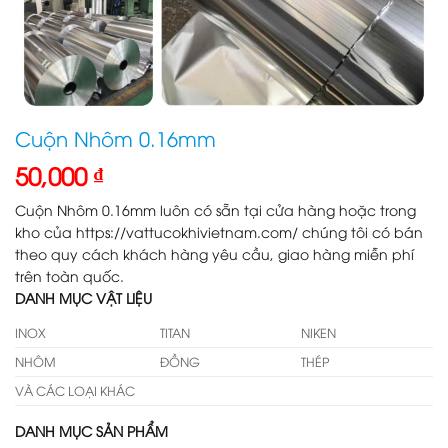
Cuộn Nhôm 0.16mm
50,000
₫
Cuộn Nhôm 0.16mm luôn có sẵn tại cửa hàng hoặc trong
kho của https://vattucokhivietnam.com/ chúng tôi có bán
theo quy cách khách hàng yêu cầu, giao hàng miễn phí
trên toàn quốc.
DANH MỤC VẬT LIỆU
INOX
TITAN
NIKEN
NHÔM
ĐỒNG
THÉP
VÀ CÁC LOẠI KHÁC
DANH MỤC SẢN PHẨM