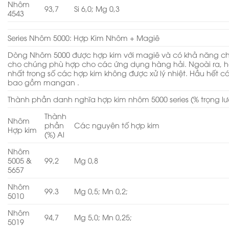
Nhôm
93,7
Si 6,0; Mg 0,3
4543
Series Nhôm 5000: Hợp Kim Nhôm + Magiê
Dòng Nhôm 5000 được hợp kim với magiê và có khả năng ch
cho chúng phù hợp cho các ứng dụng hàng hải. Ngoài ra, h
nhất trong số các hợp kim không được xử lý nhiệt. Hầu hết cá
bao gồm mangan .
Thành phần danh nghĩa hợp kim nhôm 5000 series (% trọng l
Thành
Nhôm
phần
Các nguyên tố hợp kim
Hợp kim
(%) Al
Nhôm
5005 &
99,2
Mg 0,8
5657
Nhôm
99.3
Mg 0,5; Mn 0,2;
5010
Nhôm
94,7
Mg 5,0; Mn 0,25;
5019