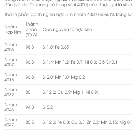
đúc (và do đó không có trong sê-ri 4000) còn được gọi là silum
Thành phần danh nghĩa hợp kim nhôm 4000 series (% trọng l
Thành
Nhôm
phần
Các nguyên tố hợp kim
Hợp kim
(%) Al
Nhôm
98.3
Si 1,0; Fe 0,65
4006
Nhôm
96,3
Si 1,4; Mn 1,2; Fe 0,7; Ni 0,3; Có Cr 0,1
4007
Nhôm
96,8
Si 2,0; Mn 1,0; Mg 0,2
4015
Nhôm
85
Si 12,2; Cu 0,9; Mg 1; Ni 0,9;
4032
Nhôm
94,8
Si 5,2
4043
Nhôm
85,5
Si 12,0; Fe 0,8; Cu 0,3; Zn 0,2; Mn 0,15; Mg 0,
4047