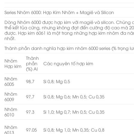
Series Nhôm 6000: Hợp Kim Nhôm + Magiê và Silicon
Dòng Nhôm 6000 được hợp kim với magiê và silicon. Chúng 
thể kết tủa cứng, nhưng không đạt đến cường độ cao mà 20
được. Hợp kim 6061 là một trong những hợp kim nhôm đa ​​n
nhất.
Thành phần danh nghĩa hợp kim nhôm 6000 series (% trọng l
Thành
Nhôm
phần
Các nguyên tố hợp kim
Hợp kim
(%) Al
Nhôm
98,7
Si 0,8; Mg 0,5
6005
Nhôm
97,7
Si 0,8; Mg 0,6; Mn 0,5; Cu 0,35
6009
Nhôm
97.3
Si 1,0; Mg 0,7; Mn 0,5; Cu 0,35
6010
Nhôm
97.05
Si 0,8; Mg 1,0; Mn 0,35; Cu 0,8
6013