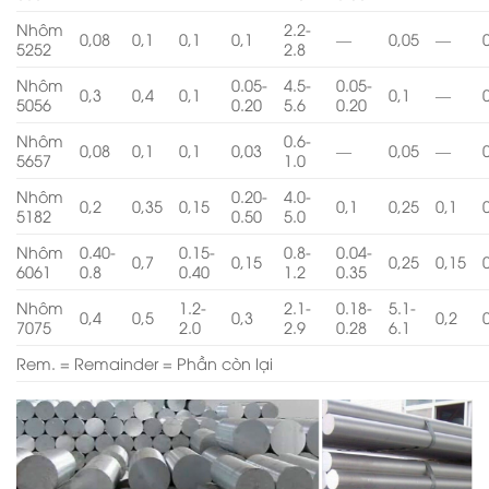
Nhôm
2.2-
0,08
0,1
0,1
0,1
—
0,05
—
5252
2.8
Nhôm
0.05-
4.5-
0.05-
0,3
0,4
0,1
0,1
—
5056
0.20
5.6
0.20
Nhôm
0.6-
0,08
0,1
0,1
0,03
—
0,05
—
5657
1.0
Nhôm
0.20-
4.0-
0,2
0,35
0,15
0,1
0,25
0,1
5182
0.50
5.0
Nhôm
0.40-
0.15-
0.8-
0.04-
0,7
0,15
0,25
0,15
6061
0.8
0.40
1.2
0.35
Nhôm
1.2-
2.1-
0.18-
5.1-
0,4
0,5
0,3
0,2
7075
2.0
2.9
0.28
6.1
Rem. = Remainder = Phần còn lại