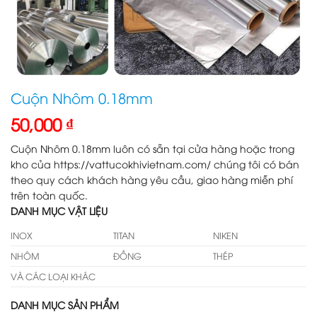
Cuộn Nhôm 0.18mm
50,000
₫
Cuộn Nhôm 0.18mm luôn có sẵn tại cửa hàng hoặc trong
kho của https://vattucokhivietnam.com/ chúng tôi có bán
theo quy cách khách hàng yêu cầu, giao hàng miễn phí
trên toàn quốc.
DANH MỤC VẬT LIỆU
INOX
TITAN
NIKEN
NHÔM
ĐỒNG
THÉP
VÀ CÁC LOẠI KHÁC
DANH MỤC SẢN PHẨM