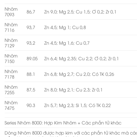
Nhôm
86,7
Zn 9,0; Mg 2,5; Cu 1,5; Ơ 0,2; Zr 0,1
7093
Nhôm
93,7
Zn 4,5; Mg 1; Cu 0,8
7116
Nhôm
93,2
Zn 4,5; Mg 1,6; Cu 0,7
7129
Nhôm
89.05
Zn 6,4; Mg 2,35; Cu 2,2; Ơ 0,2; Zr 0,1
7150
Nhôm
88.1
Zn 6,8; Mg 2,7; Cu 2,0; Có TK 0,26
7178
Nhôm
87,5
Zn 8,0; Mg 2,1; Cu 2,3; Zr 0,1
7255
Nhôm
90.3
Zn 5,7; Mg 2,3; Si 1,5; Có TK 0,22
7475
Series Nhôm 8000: Hợp Kim Nhôm + Các phần tử khác
Dòng Nhôm 8000 được hợp kim với các phần tử khác mà cá