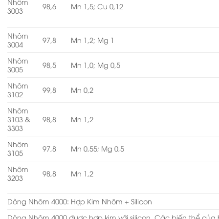
Nhôm
98,6
Mn 1,5; Cu 0,12
3003
Nhôm
97,8
Mn 1,2; Mg 1
3004
Nhôm
98,5
Mn 1,0; Mg 0,5
3005
Nhôm
99,8
Mn 0,2
3102
Nhôm
3103 &
98,8
Mn 1,2
3303
Nhôm
97,8
Mn 0,55; Mg 0,5
3105
Nhôm
98,8
Mn 1,2
3203
Dòng Nhôm 4000: Hợp Kim Nhôm + Silicon
Dòng Nhôm 4000 được hợp kim với silicon. Các biến thể của 