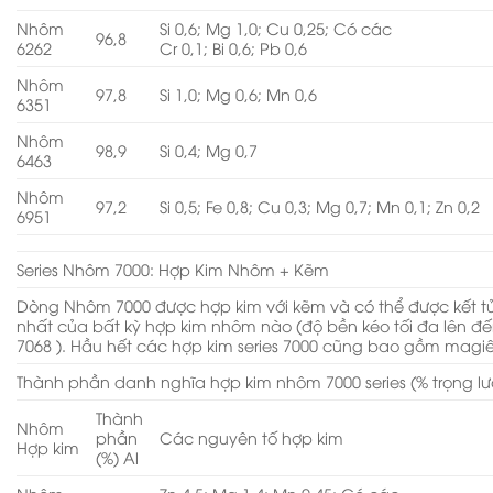
Nhôm
Si 0,6; Mg 1,0; Cu 0,25; Có các
96,8
6262
Cr 0,1; Bi 0,6; Pb 0,6
Nhôm
97,8
Si 1,0; Mg 0,6; Mn 0,6
6351
Nhôm
98,9
Si 0,4; Mg 0,7
6463
Nhôm
97,2
Si 0,5; Fe 0,8; Cu 0,3; Mg 0,7; Mn 0,1; Zn 0,2
6951
Series Nhôm 7000: Hợp Kim Nhôm + Kẽm
Dòng Nhôm 7000 được hợp kim với kẽm và có thể được kết 
nhất của bất kỳ hợp kim nhôm nào (độ bền kéo tối đa lên đế
7068 ). Hầu hết các hợp kim series 7000 cũng bao gồm magi
Thành phần danh nghĩa hợp kim nhôm 7000 series (% trọng l
Thành
Nhôm
phần
Các nguyên tố hợp kim
Hợp kim
(%) Al