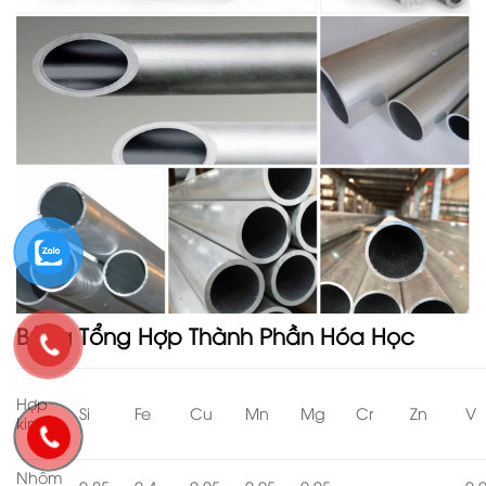
Bảng Tổng Hợp Thành Phần Hóa Học
Hợp
Si
Fe
Cu
Mn
Mg
Cr
Zn
V
kim
Nhôm