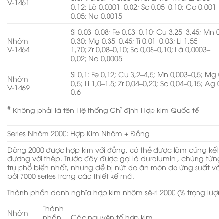
V-1461
0,12; Là 0,0001–0,02; Sc 0,05–0,10; Ca 0,001
0,05; Na 0,0015
Si 0,03–0,08; Fe 0,03–0,10; Cu 3,25–3,45; Mn 
Nhôm
0,30; Mg 0,35–0,45; Ti 0,01–0,03; Li 1,55–
V-1464
1,70; Zr 0,08–0,10; Sc 0,08–0,10; Là 0,0003–
0,02; Na 0,0005
Si 0,1; Fe 0,12; Cu 3,2–4,5; Mn 0,003–0,5; Mg 
Nhôm
0,5; Li 1,0–1,5; Zr 0,04–0,20; Sc 0,04–0,15; Ag 
V-1469
0,6
#
Không phải là tên Hệ thống Chỉ định Hợp kim Quốc tế
Series Nhôm 2000: Hợp Kim Nhôm + Đồng
Dòng 2000 được hợp kim với đồng, có thể được làm cứng kế
đương với thép. Trước đây được gọi là duralumin , chúng từ
trụ phổ biến nhất, nhưng dễ bị nứt do ăn mòn do ứng suất 
bởi 7000 series trong các thiết kế mới.
Thành phần danh nghĩa hợp kim nhôm sê-ri 2000 (% trọng lư
Thành
Nhôm
phần
Các nguyên tố hợp kim