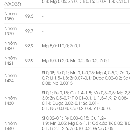
0,8; Mg 0,05; Zn 0,1; Ti 0,15; Li 0,9–1,4; Cd 0,
(VAD23)
Nhôm
99,5
-
1350
Nhôm
99,7
-
1370
Nhôm
92,9
Mg 5,0; Li 2,0; Zr 0,1
1420
Nhôm
92,9
Mg 5,0; Li 2,0; Mn 0,2; Sc 0,2; Zr 0,1
1421
Si 0,08; Fe 0,1; Mn 0,1–0,25; Mg 4,7–5,2; Zn 0,
Nhôm
0,7; Li 1,5–1,8; Zr 0,07–0,1; Được 0,02–0,2; Sc
1424
0,08; Na 0,0015
Si 0,1; Fe 0,15; Cu 1,4–1,8; Mn 0,3–0,5; Mg 2,
Nhôm
3,0; Zn 0,5–0,7; Ti 0,01–0,1; Li 1,5–1,9; Zr 0,08–
1430
0,14; Được 0,02–0,1; Sc 0,01–
0,1; Na 0,003; Ce 0,2–0,4; Y 0,05–0,1
Si 0,02–0,1; Fe 0,03–0,15; Cu 1,2–
Nhôm
1,9; Mn 0,05; Mg 0,6–1,1; Có các TK 0,05; Ti 
1440
0,1; Li 2,1–2,6; Zr 0,10–0,2; Được 0,05–