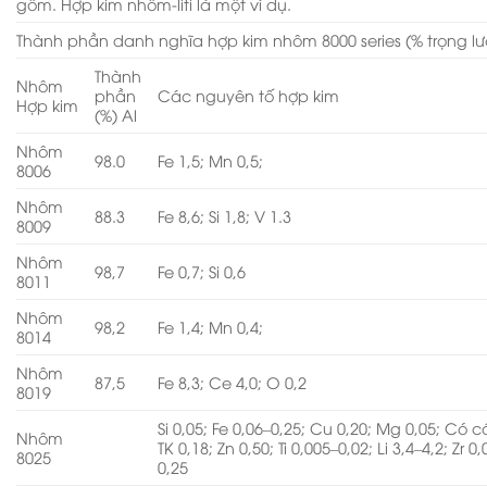
gồm. Hợp kim nhôm-liti là một ví dụ.
Thành phần danh nghĩa hợp kim nhôm 8000 series (% trọng l
Thành
Nhôm
phần
Các nguyên tố hợp kim
Hợp kim
(%) Al
Nhôm
98.0
Fe 1,5; Mn 0,5;
8006
Nhôm
88.3
Fe 8,6; Si 1,8; V 1.3
8009
Nhôm
98,7
Fe 0,7; Si 0,6
8011
Nhôm
98,2
Fe 1,4; Mn 0,4;
8014
Nhôm
87,5
Fe 8,3; Ce 4,0; O 0,2
8019
Si 0,05; Fe 0,06–0,25; Cu 0,20; Mg 0,05; Có 
Nhôm
TK 0,18; Zn 0,50; Ti 0,005–0,02; Li 3,4–4,2; Zr 0
8025
0,25