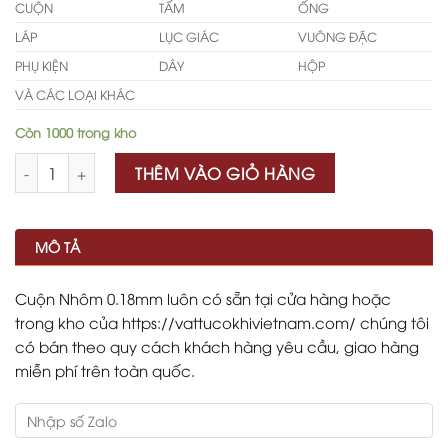
CUỘN
TẤM
ỐNG
LÁP
LỤC GIÁC
VUÔNG ĐẶC
PHỤ KIỆN
DÂY
HỘP
VÀ CÁC LOẠI KHÁC
Còn 1000 trong kho
Số lượng
THÊM VÀO GIỎ HÀNG
MÔ TẢ
Cuộn Nhôm 0.18mm luôn có sẵn tại cửa hàng hoặc
trong kho của https://vattucokhivietnam.com/ chúng tôi
có bán theo quy cách khách hàng yêu cầu, giao hàng
miễn phí trên toàn quốc.