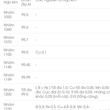
Hợp kim
(%) Al
Nhôm
99,5
-
1050
Nhôm
99,6
-
1060
Nhôm
99,7
-
1070
Nhôm
99.0
Cu 0,1
1100
Nhôm
99,45
-
1145
Nhôm
99,99
-
1199
( Si + Fe ) Tối đa 1,0; Cu tối đa 0,05; Mn 0,05 
Nhôm
Tối đa
đa; Cực đại Zn 0,10; Ti tối đa 0,05; những c
1200
99.0
khác 0,05 (mỗi cái) .015 (tổng cộng)
Nhôm
Si 0,3; Fe 0,3; Cu 4,8–5,8; Mn 0,4–
1230