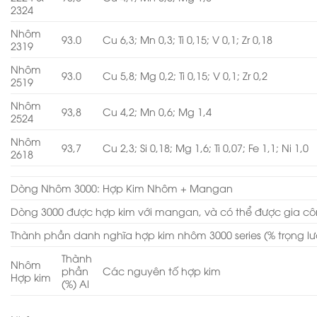
2324
Nhôm
93.0
Cu 6,3; Mn 0,3; Ti 0,15; V 0,1; Zr 0,18
2319
Nhôm
93.0
Cu 5,8; Mg 0,2; Ti 0,15; V 0,1; Zr 0,2
2519
Nhôm
93,8
Cu 4,2; Mn 0,6; Mg 1,4
2524
Nhôm
93,7
Cu 2,3; Si 0,18; Mg 1,6; Ti 0,07; Fe 1,1; Ni 1,0
2618
Dòng Nhôm 3000: Hợp Kim Nhôm + Mangan
Dòng 3000 được hợp kim với mangan, và có thể được gia cô
Thành phần danh nghĩa hợp kim nhôm 3000 series (% trọng l
Thành
Nhôm
phần
Các nguyên tố hợp kim
Hợp kim
(%) Al