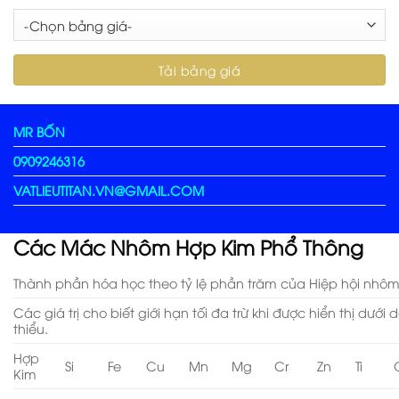
MR BỐN
0909246316
VATLIEUTITAN.VN@GMAIL.COM
Các Mác Nhôm Hợp Kim Phổ Thông
Thành phần hóa học theo tỷ lệ phần trăm của Hiệp hội nhôm
Các giá trị cho biết giới hạn tối đa trừ khi được hiển thị dướ
thiểu.
Hợp
Si
Fe
Cu
Mn
Mg
Cr
Zn
Ti
Kim