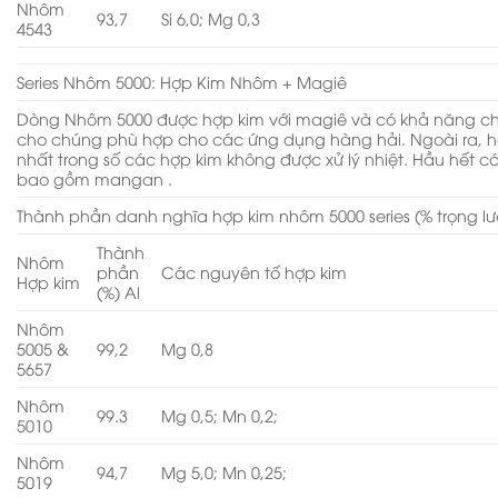
Nhôm
93,7
Si 6,0; Mg 0,3
4543
Series Nhôm 5000: Hợp Kim Nhôm + Magiê
Dòng Nhôm 5000 được hợp kim với magiê và có khả năng ch
cho chúng phù hợp cho các ứng dụng hàng hải. Ngoài ra, h
nhất trong số các hợp kim không được xử lý nhiệt. Hầu hết cá
bao gồm mangan .
Thành phần danh nghĩa hợp kim nhôm 5000 series (% trọng l
Thành
Nhôm
phần
Các nguyên tố hợp kim
Hợp kim
(%) Al
Nhôm
5005 &
99,2
Mg 0,8
5657
Nhôm
99.3
Mg 0,5; Mn 0,2;
5010
Nhôm
94,7
Mg 5,0; Mn 0,25;
5019