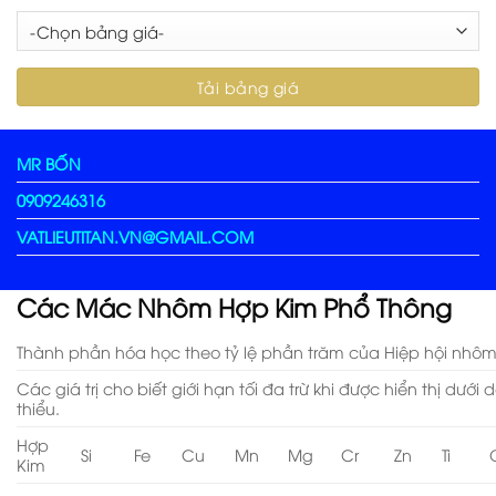
MR BỐN
0909246316
VATLIEUTITAN.VN@GMAIL.COM
Các Mác Nhôm Hợp Kim Phổ Thông
Thành phần hóa học theo tỷ lệ phần trăm của Hiệp hội nhôm
Các giá trị cho biết giới hạn tối đa trừ khi được hiển thị dướ
thiểu.
Hợp
Si
Fe
Cu
Mn
Mg
Cr
Zn
Ti
Kim