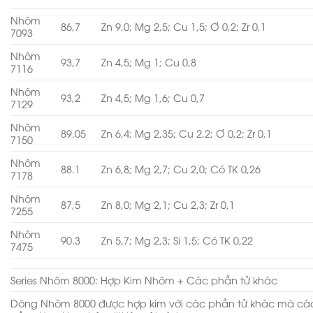
Nhôm
86,7
Zn 9,0; Mg 2,5; Cu 1,5; Ơ 0,2; Zr 0,1
7093
Nhôm
93,7
Zn 4,5; Mg 1; Cu 0,8
7116
Nhôm
93,2
Zn 4,5; Mg 1,6; Cu 0,7
7129
Nhôm
89.05
Zn 6,4; Mg 2,35; Cu 2,2; Ơ 0,2; Zr 0,1
7150
Nhôm
88.1
Zn 6,8; Mg 2,7; Cu 2,0; Có TK 0,26
7178
Nhôm
87,5
Zn 8,0; Mg 2,1; Cu 2,3; Zr 0,1
7255
Nhôm
90.3
Zn 5,7; Mg 2,3; Si 1,5; Có TK 0,22
7475
Series Nhôm 8000: Hợp Kim Nhôm + Các phần tử khác
Dòng Nhôm 8000 được hợp kim với các phần tử khác mà cá