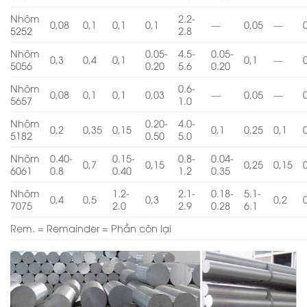
Nhôm
2.2-
0,08
0,1
0,1
0,1
—
0,05
—
5252
2.8
Nhôm
0.05-
4.5-
0.05-
0,3
0,4
0,1
0,1
—
5056
0.20
5.6
0.20
Nhôm
0.6-
0,08
0,1
0,1
0,03
—
0,05
—
5657
1.0
Nhôm
0.20-
4.0-
0,2
0,35
0,15
0,1
0,25
0,1
5182
0.50
5.0
Nhôm
0.40-
0.15-
0.8-
0.04-
0,7
0,15
0,25
0,15
6061
0.8
0.40
1.2
0.35
Nhôm
1.2-
2.1-
0.18-
5.1-
0,4
0,5
0,3
0,2
7075
2.0
2.9
0.28
6.1
Rem. = Remainder = Phần còn lại