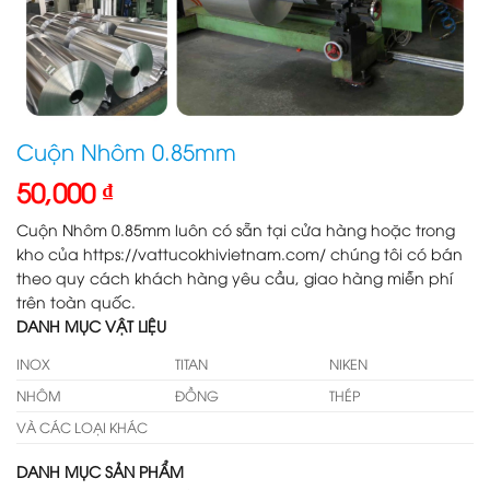
Cuộn Nhôm 0.85mm
50,000
₫
Cuộn Nhôm 0.85mm luôn có sẵn tại cửa hàng hoặc trong
kho của https://vattucokhivietnam.com/ chúng tôi có bán
theo quy cách khách hàng yêu cầu, giao hàng miễn phí
trên toàn quốc.
DANH MỤC VẬT LIỆU
INOX
TITAN
NIKEN
NHÔM
ĐỒNG
THÉP
VÀ CÁC LOẠI KHÁC
DANH MỤC SẢN PHẨM