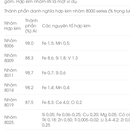
gồm. Hợp kim nhôm-liti là một ví dụ.
Thành phần danh nghĩa hợp kim nhôm 8000 series (% trọng l
Thành
Nhôm
phần
Các nguyên tố hợp kim
Hợp kim
(%) Al
Nhôm
98.0
Fe 1,5; Mn 0,5;
8006
Nhôm
88.3
Fe 8,6; Si 1,8; V 1.3
8009
Nhôm
98,7
Fe 0,7; Si 0,6
8011
Nhôm
98,2
Fe 1,4; Mn 0,4;
8014
Nhôm
87,5
Fe 8,3; Ce 4,0; O 0,2
8019
Si 0,05; Fe 0,06–0,25; Cu 0,20; Mg 0,05; Có 
Nhôm
TK 0,18; Zn 0,50; Ti 0,005–0,02; Li 3,4–4,2; Zr 0
8025
0,25