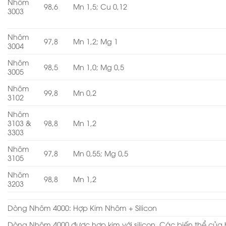
Nhôm
98,6
Mn 1,5; Cu 0,12
3003
Nhôm
97,8
Mn 1,2; Mg 1
3004
Nhôm
98,5
Mn 1,0; Mg 0,5
3005
Nhôm
99,8
Mn 0,2
3102
Nhôm
3103 &
98,8
Mn 1,2
3303
Nhôm
97,8
Mn 0,55; Mg 0,5
3105
Nhôm
98,8
Mn 1,2
3203
Dòng Nhôm 4000: Hợp Kim Nhôm + Silicon
Dòng Nhôm 4000 được hợp kim với silicon. Các biến thể của 