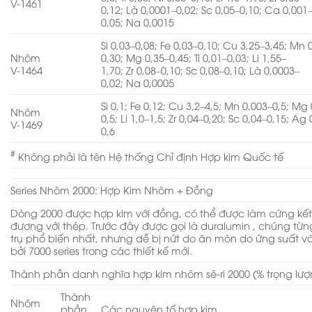
V-1461
0,12; Là 0,0001–0,02; Sc 0,05–0,10; Ca 0,001
0,05; Na 0,0015
Si 0,03–0,08; Fe 0,03–0,10; Cu 3,25–3,45; Mn 
Nhôm
0,30; Mg 0,35–0,45; Ti 0,01–0,03; Li 1,55–
V-1464
1,70; Zr 0,08–0,10; Sc 0,08–0,10; Là 0,0003–
0,02; Na 0,0005
Si 0,1; Fe 0,12; Cu 3,2–4,5; Mn 0,003–0,5; Mg 
Nhôm
0,5; Li 1,0–1,5; Zr 0,04–0,20; Sc 0,04–0,15; Ag 
V-1469
0,6
#
Không phải là tên Hệ thống Chỉ định Hợp kim Quốc tế
Series Nhôm 2000: Hợp Kim Nhôm + Đồng
Dòng 2000 được hợp kim với đồng, có thể được làm cứng kế
đương với thép. Trước đây được gọi là duralumin , chúng từ
trụ phổ biến nhất, nhưng dễ bị nứt do ăn mòn do ứng suất 
bởi 7000 series trong các thiết kế mới.
Thành phần danh nghĩa hợp kim nhôm sê-ri 2000 (% trọng lư
Thành
Nhôm
phần
Các nguyên tố hợp kim