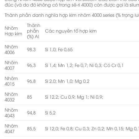
đúc (và do đó không có trong sê-ri 4000) còn được gọi là silum
Thành phần danh nghĩa hợp kim nhôm 4000 series (% trọng l
Thành
Nhôm
phần
Các nguyên tố hợp kim
Hợp kim
(%) Al
Nhôm
98.3
Si 1,0; Fe 0,65
4006
Nhôm
96,3
Si 1,4; Mn 1,2; Fe 0,7; Ni 0,3; Có Cr 0,1
4007
Nhôm
96,8
Si 2,0; Mn 1,0; Mg 0,2
4015
Nhôm
85
Si 12,2; Cu 0,9; Mg 1; Ni 0,9;
4032
Nhôm
94,8
Si 5,2
4043
Nhôm
85,5
Si 12,0; Fe 0,8; Cu 0,3; Zn 0,2; Mn 0,15; Mg 0,
4047