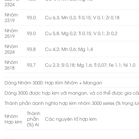
2324
Nhôm
93.0
Cu 6,3; Mn 0,3; Ti 0,15; V 0,1; Zr 0,18
2319
Nhôm
93.0
Cu 5,8; Mg 0,2; Ti 0,15; V 0,1; Zr 0,2
2519
Nhôm
93,8
Cu 4,2; Mn 0,6; Mg 1,4
2524
Nhôm
93,7
Cu 2,3; Si 0,18; Mg 1,6; Ti 0,07; Fe 1,1; Ni 1,0
2618
Dòng Nhôm 3000: Hợp Kim Nhôm + Mangan
Dòng 3000 được hợp kim với mangan, và có thể được gia cô
Thành phần danh nghĩa hợp kim nhôm 3000 series (% trọng l
Thành
Nhôm
phần
Các nguyên tố hợp kim
Hợp kim
(%) Al