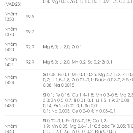
0,8; Mg 0,05; Zn 0,1; Ti 0,15; Li 0,9–1,4; Cd 0,
(VAD23)
Nhôm
99,5
-
1350
Nhôm
99,7
-
1370
Nhôm
92,9
Mg 5,0; Li 2,0; Zr 0,1
1420
Nhôm
92,9
Mg 5,0; Li 2,0; Mn 0,2; Sc 0,2; Zr 0,1
1421
Si 0,08; Fe 0,1; Mn 0,1–0,25; Mg 4,7–5,2; Zn 0,
Nhôm
0,7; Li 1,5–1,8; Zr 0,07–0,1; Được 0,02–0,2; Sc
1424
0,08; Na 0,0015
Si 0,1; Fe 0,15; Cu 1,4–1,8; Mn 0,3–0,5; Mg 2,
Nhôm
3,0; Zn 0,5–0,7; Ti 0,01–0,1; Li 1,5–1,9; Zr 0,08–
1430
0,14; Được 0,02–0,1; Sc 0,01–
0,1; Na 0,003; Ce 0,2–0,4; Y 0,05–0,1
Si 0,02–0,1; Fe 0,03–0,15; Cu 1,2–
Nhôm
1,9; Mn 0,05; Mg 0,6–1,1; Có các TK 0,05; Ti 
1440
0,1; Li 2,1–2,6; Zr 0,10–0,2; Được 0,05–