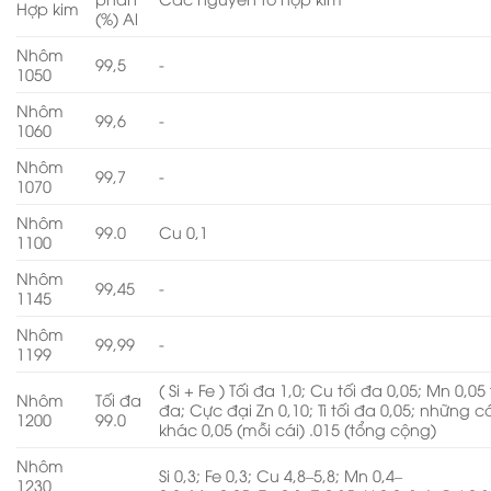
Hợp kim
(%) Al
Nhôm
99,5
-
1050
Nhôm
99,6
-
1060
Nhôm
99,7
-
1070
Nhôm
99.0
Cu 0,1
1100
Nhôm
99,45
-
1145
Nhôm
99,99
-
1199
( Si + Fe ) Tối đa 1,0; Cu tối đa 0,05; Mn 0,05 
Nhôm
Tối đa
đa; Cực đại Zn 0,10; Ti tối đa 0,05; những c
1200
99.0
khác 0,05 (mỗi cái) .015 (tổng cộng)
Nhôm
Si 0,3; Fe 0,3; Cu 4,8–5,8; Mn 0,4–
1230