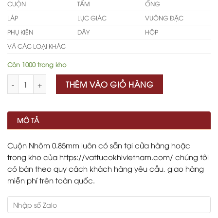
CUỘN
TẤM
ỐNG
LÁP
LỤC GIÁC
VUÔNG ĐẶC
PHỤ KIỆN
DÂY
HỘP
VÀ CÁC LOẠI KHÁC
Còn 1000 trong kho
Số lượng
THÊM VÀO GIỎ HÀNG
MÔ TẢ
Cuộn Nhôm 0.85mm luôn có sẵn tại cửa hàng hoặc
trong kho của https://vattucokhivietnam.com/ chúng tôi
có bán theo quy cách khách hàng yêu cầu, giao hàng
miễn phí trên toàn quốc.