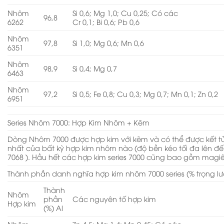
Nhôm
Si 0,6; Mg 1,0; Cu 0,25; Có các
96,8
6262
Cr 0,1; Bi 0,6; Pb 0,6
Nhôm
97,8
Si 1,0; Mg 0,6; Mn 0,6
6351
Nhôm
98,9
Si 0,4; Mg 0,7
6463
Nhôm
97,2
Si 0,5; Fe 0,8; Cu 0,3; Mg 0,7; Mn 0,1; Zn 0,2
6951
Series Nhôm 7000: Hợp Kim Nhôm + Kẽm
Dòng Nhôm 7000 được hợp kim với kẽm và có thể được kết 
nhất của bất kỳ hợp kim nhôm nào (độ bền kéo tối đa lên đế
7068 ). Hầu hết các hợp kim series 7000 cũng bao gồm magi
Thành phần danh nghĩa hợp kim nhôm 7000 series (% trọng l
Thành
Nhôm
phần
Các nguyên tố hợp kim
Hợp kim
(%) Al