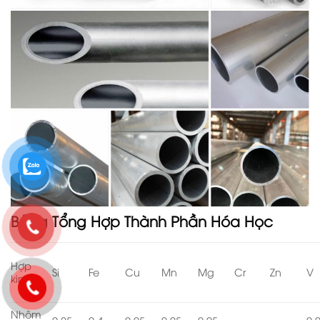
Bảng Tổng Hợp Thành Phần Hóa Học
Hợp
Si
Fe
Cu
Mn
Mg
Cr
Zn
V
kim
Nhôm