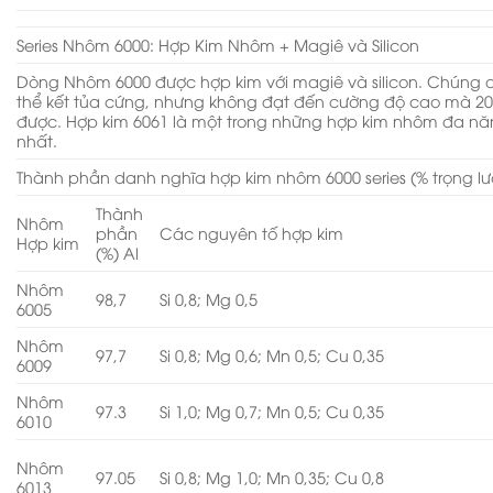
Series Nhôm 6000: Hợp Kim Nhôm + Magiê và Silicon
Dòng Nhôm 6000 được hợp kim với magiê và silicon. Chúng 
thể kết tủa cứng, nhưng không đạt đến cường độ cao mà 20
được. Hợp kim 6061 là một trong những hợp kim nhôm đa ​​n
nhất.
Thành phần danh nghĩa hợp kim nhôm 6000 series (% trọng l
Thành
Nhôm
phần
Các nguyên tố hợp kim
Hợp kim
(%) Al
Nhôm
98,7
Si 0,8; Mg 0,5
6005
Nhôm
97,7
Si 0,8; Mg 0,6; Mn 0,5; Cu 0,35
6009
Nhôm
97.3
Si 1,0; Mg 0,7; Mn 0,5; Cu 0,35
6010
Nhôm
97.05
Si 0,8; Mg 1,0; Mn 0,35; Cu 0,8
6013