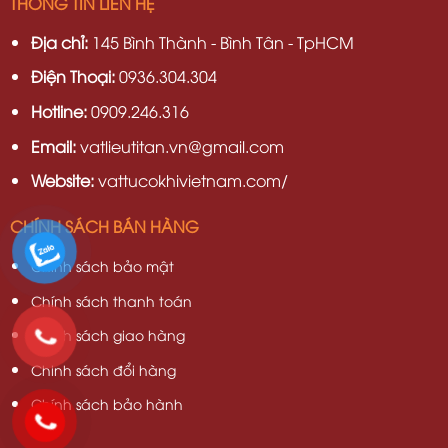
THÔNG TIN LIÊN HỆ
Địa chỉ:
145 Bình Thành - Bình Tân - TpHCM
Điện Thoại:
0936.304.304
Hotline:
0909.246.316
Email:
vatlieutitan.vn@gmail.com
Website:
vattucokhivietnam.com/
CHÍNH SÁCH BÁN HÀNG
Chính sách bảo mật
Chính sách thanh toán
Chính sách giao hàng
Chinh sách đổi hàng
Chính sách bảo hành