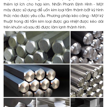
thêm lợi ích cho hợp kim. Nhấn Phanh Định Hình - Một
máy được sử dụng để uốn kim loại tấm thành bất kỳ hình
thức nào được yêu cầu. Phương pháp kéo căng - Một kỹ
thuật trong đó tấm kim loại được gia nhiệt được kéo dài
trên khuôn và sau đó được làm lạnh thành hình.