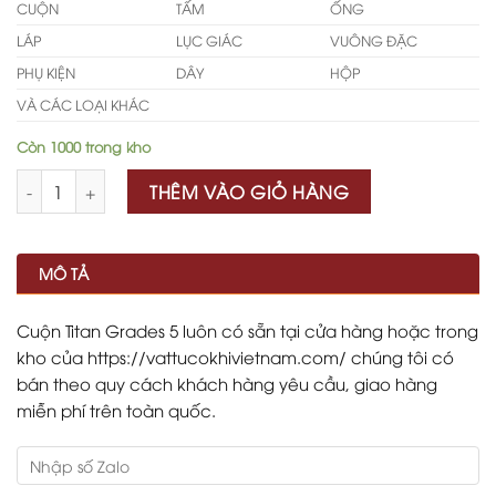
CUỘN
TẤM
ỐNG
LÁP
LỤC GIÁC
VUÔNG ĐẶC
PHỤ KIỆN
DÂY
HỘP
VÀ CÁC LOẠI KHÁC
Còn 1000 trong kho
Số lượng
THÊM VÀO GIỎ HÀNG
MÔ TẢ
Cuộn Titan Grades 5 luôn có sẵn tại cửa hàng hoặc trong
kho của https://vattucokhivietnam.com/ chúng tôi có
bán theo quy cách khách hàng yêu cầu, giao hàng
miễn phí trên toàn quốc.