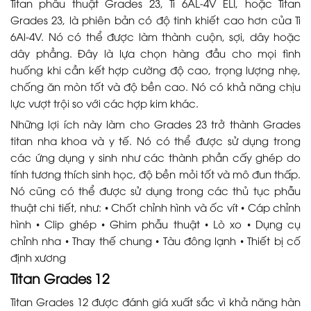
Titan phẫu thuật Grades 23, Ti 6AL-4V ELI, hoặc Titan
Grades 23, là phiên bản có độ tinh khiết cao hơn của Ti
6Al-4V. Nó có thể được làm thành cuộn, sợi, dây hoặc
dây phẳng. Đây là lựa chọn hàng đầu cho mọi tình
huống khi cần kết hợp cường độ cao, trọng lượng nhẹ,
chống ăn mòn tốt và độ bền cao. Nó có khả năng chịu
lực vượt trội so với các hợp kim khác.
Những lợi ích này làm cho Grades 23 trở thành Grades
titan nha khoa và y tế. Nó có thể được sử dụng trong
các ứng dụng y sinh như các thành phần cấy ghép do
tính tương thích sinh học, độ bền mỏi tốt và mô đun thấp.
Nó cũng có thể được sử dụng trong các thủ tục phẫu
thuật chi tiết, như: • Chốt chỉnh hình và ốc vít • Cáp chỉnh
hình • Clip ghép • Ghim phẫu thuật • Lò xo • Dụng cụ
chỉnh nha • Thay thế chung • Tàu đông lạnh • Thiết bị cố
định xương
Titan Grades 12
Titan Grades 12 được đánh giá xuất sắc vì khả năng hàn