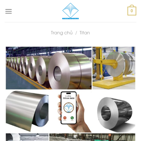
Skip
to
0
content
Trang chủ
/
Titan