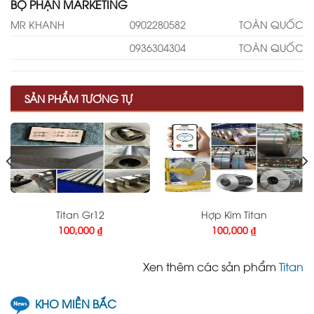
BỘ PHẬN MARKETING
MR KHANH
0902280582
TOÀN QUỐC
0936304304
TOÀN QUỐC
SẢN PHẨM TƯƠNG TỰ
Titan Gr12
Hợp Kim Titan
100,000
₫
100,000
₫
Xen thêm các sản phẩm
Titan
KHO MIỀN BẮC