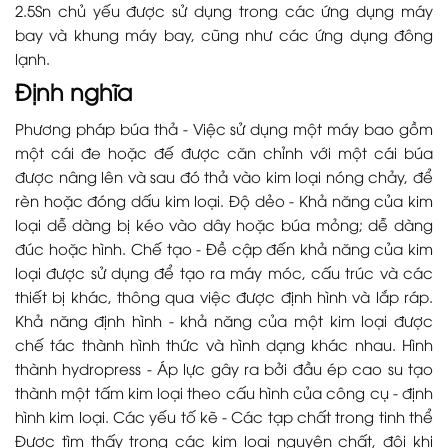
2.5Sn chủ yếu được sử dụng trong các ứng dụng máy
bay và khung máy bay, cũng như các ứng dụng đông
lạnh.
Định nghĩa
Phương pháp búa thả - Việc sử dụng một máy bao gồm
một cái đe hoặc đế được căn chỉnh với một cái búa
được nâng lên và sau đó thả vào kim loại nóng chảy, để
rèn hoặc đóng dấu kim loại. Độ dẻo - Khả năng của kim
loại dễ dàng bị kéo vào dây hoặc búa mỏng; dễ dàng
đúc hoặc hình. Chế tạo - Đề cập đến khả năng của kim
loại được sử dụng để tạo ra máy móc, cấu trúc và các
thiết bị khác, thông qua việc được định hình và lắp ráp.
Khả năng định hình - khả năng của một kim loại được
chế tác thành hình thức và hình dạng khác nhau. Hình
thành hydropress - Áp lực gây ra bởi đầu ép cao su tạo
thành một tấm kim loại theo cấu hình của công cụ - định
hình kim loại. Các yếu tố kẽ - Các tạp chất trong tinh thể
Được tìm thấy trong các kim loại nguyên chất, đôi khi