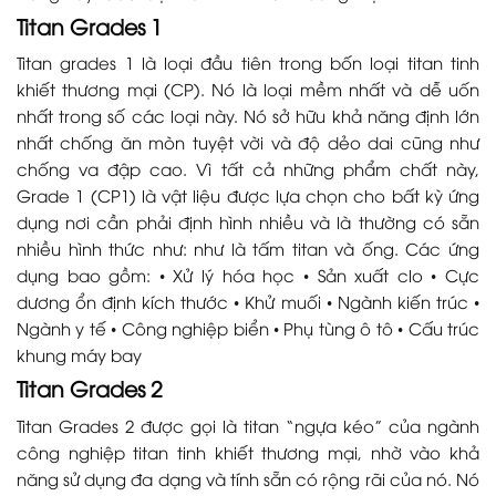
Titan Grades 1
Titan grades 1 là loại đầu tiên trong bốn loại titan tinh
khiết thương mại (CP). Nó là loại mềm nhất và dễ uốn
nhất trong số các loại này. Nó sở hữu khả năng định lớn
nhất chống ăn mòn tuyệt vời và độ dẻo dai cũng như
chống va đập cao. Vì tất cả những phẩm chất này,
Grade 1 (CP1) là vật liệu được lựa chọn cho bất kỳ ứng
dụng nơi cần phải định hình nhiều và là thường có sẵn
nhiều hình thức như: như là tấm titan và ống. Các ứng
dụng bao gồm: • Xử lý hóa học • Sản xuất clo • Cực
dương ổn định kích thước • Khử muối • Ngành kiến trúc •
Ngành y tế • Công nghiệp biển • Phụ tùng ô tô • Cấu trúc
khung máy bay
Titan Grades 2
Titan Grades 2 được gọi là titan “ngựa kéo” của ngành
công nghiệp titan tinh khiết thương mại, nhờ vào khả
năng sử dụng đa dạng và tính sẵn có rộng rãi của nó. Nó