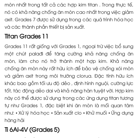
mòn nhất trong tất cả các hợp kim titan . Trong thực tế,
nó có khả năng chống ăn mòn cao nhất trong việc giảm
axit. Grades 7 được sử dụng trong các quá trình hóa học
và các thành phần thiết bị sản xuất.
Titan Grades 11
Grades 11 rất giống với Grades 1, ngoại trừ việc bổ sung
một chút palađi để tăng cường khả năng chống ăn
mòn, làm cho nó trở thành một hợp kim. Khả năng
chống ăn mòn này rất hữu ích để bảo vệ chống xói mòn
và giảm axit trong môi trường clorua. Đặc tính hữu ích
khác bao gồm tối ưu độ dẻo , định hình nguội, cường lực
tốt, tác động dẻo dai và khả năng hàn tuyệt vời. Hợp kim
này có thể được sử dụng trong các ứng dụng titan tương
tự như Grades 1, đặc biệt khi ăn mòn là mối quan tâm
như: • Xử lý hóa học • Sản xuất clo • Khử muối • Ứng dụng
hàng hải
Ti 6Al-4V (Grades 5)