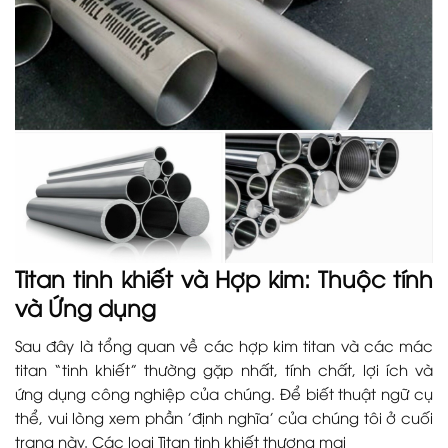
Titan tinh khiết và Hợp kim: Thuộc tính
và Ứng dụng
Sau đây là tổng quan về các hợp kim titan và các mác
titan “tinh khiết” thường gặp nhất, tính chất, lợi ích và
ứng dụng công nghiệp của chúng. Để biết thuật ngữ cụ
thể, vui lòng xem phần 'định nghĩa' của chúng tôi ở cuối
trang này. Các loại Titan tinh khiết thương mại