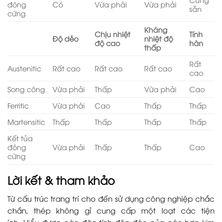
đông
Có
Vừa phải
Vừa phải
sẵn
cứng
Kháng
Chịu nhiệt
Tính
Độ dẻo
nhiệt độ
độ cao
hàn
thấp
Rất
Austenitic
Rất cao
Rất cao
Rất cao
cao
Song công
Vừa phải
Thấp
Vừa phải
Cao
Ferritic
Vừa phải
Cao
Thấp
Thấp
Martensitic
Thấp
Thấp
Thấp
Thấp
Kết tủa
đông
Vừa phải
Thấp
Thấp
Cao
cứng
Lời kết & tham khảo
Từ cấu trúc trang trí cho đến sử dụng công nghiệp chắc
chắn, thép không gỉ cung cấp một loạt các tiện
ích. Hiểu được các đặc tính độc đáo của các hợp kim