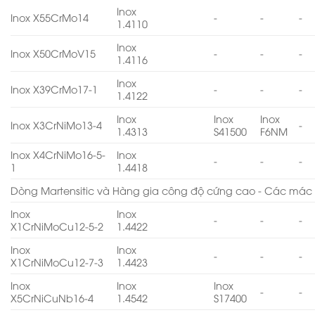
Inox
Inox X55CrMo14
-
-
-
1.4110
Inox
Inox X50CrMoV15
-
-
-
1.4116
Inox
Inox X39CrMo17-1
-
-
-
1.4122
Inox
Inox
Inox
Inox X3CrNiMo13-4
-
1.4313
S41500
F6NM
Inox X4CrNiMo16-5-
Inox
-
-
-
1
1.4418
Dòng Martensitic và Hàng gia công độ cứng cao - Các mác 
Inox
Inox
-
-
-
X1CrNiMoCu12-5-2
1.4422
Inox
Inox
-
-
-
X1CrNiMoCu12-7-3
1.4423
Inox
Inox
Inox
-
-
X5CrNiCuNb16-4
1.4542
S17400