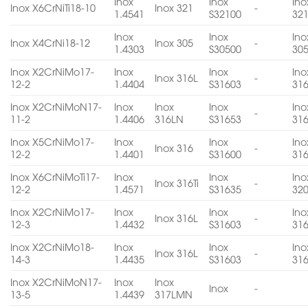
Inox
Inox
Ino
Inox X6CrNiTi18-10
Inox 321
-
1.4541
S32100
32
Inox
Inox
Ino
Inox X4CrNi18-12
Inox 305
-
1.4303
S30500
30
Inox X2CrNiMo17-
Inox
Inox
Ino
Inox 316L
-
12-2
1.4404
S31603
31
Inox X2CrNiMoN17-
Inox
Inox
Inox
Ino
-
11-2
1.4406
316LN
S31653
31
Inox X5CrNiMo17-
Inox
Inox
Ino
Inox 316
-
12-2
1.4401
S31600
31
Inox X6CrNiMoTi17-
Inox
Inox
Ino
Inox 316Ti
-
12-2
1.4571
S31635
32
Inox X2CrNiMo17-
Inox
Inox
Ino
Inox 316L
-
12-3
1.4432
S31603
31
Inox X2CrNiMo18-
Inox
Inox
Ino
Inox 316L
-
14-3
1.4435
S31603
31
Inox X2CrNiMoN17-
Inox
Inox
Inox
-
13-5
1.4439
317LMN