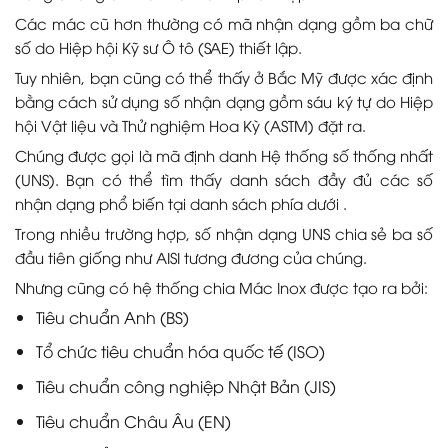
Các mác cũ hơn thường có mã nhận dạng gồm ba chữ
số do Hiệp hội Kỹ sư Ô tô (SAE) thiết lập.
Tuy nhiên, bạn cũng có thể thấy ở Bắc Mỹ được xác định
bằng cách sử dụng số nhận dạng gồm sáu ký tự do Hiệp
hội Vật liệu và Thử nghiệm Hoa Kỳ (ASTM) đặt ra.
Chúng được gọi là mã định danh Hệ thống số thống nhất
(UNS). Bạn có thể tìm thấy danh sách đầy đủ các số
nhận dạng phổ biến tại danh sách phía dưới .
Trong nhiều trường hợp, số nhận dạng UNS chia sẻ ba số
đầu tiên giống như AISI tương đương của chúng.
Nhưng cũng có hệ thống chia Mác Inox được tạo ra bởi:
Tiêu chuẩn Anh (BS)
Tổ chức tiêu chuẩn hóa quốc tế (ISO)
Tiêu chuẩn công nghiệp Nhật Bản (JIS)
Tiêu chuẩn Châu Âu (EN)