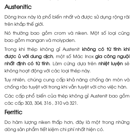
Austenitic
Dòng Inox này là phổ biến nhất và được sử dụng rộng rãi
trên khắp thế giới.
Nó thường bao gồm crom và niken. Một số loại cũng
bao gồm mangan và molypden.
Trong khi thép không gỉ Austenit
không có từ tính khi
được ủ với dung dịch
, một số Mác Inox
gia công nguội
nhất định có từ tính
. Làm cứng dựa trên
nhiệt luyện
sẽ
không hoạt động với các loại thép này.
Tuy nhiên, chúng cung cấp khả năng chống ăn mòn và
chống rão tuyệt vời trong khi vẫn tuyệt vời cho việc hàn.
Các cấp phổ biến của thép không gỉ Austenit bao gồm
các cấp 303, 304, 316 , 310 và 321.
Ferritic
Do hàm lượng niken thấp hơn, đây là một trong những
dòng sản phẩm tiết kiệm chi phí nhất hiện có.