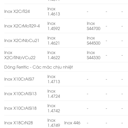
Inox
Inox X2CrTi24
-
-
-
1.4613
Inox
Inox
Inox X2CrMoTi29-4
-
-
1.4592
S44700
Inox
Inox
Inox X2CrNbCu21
-
-
1.4621
S44500
Inox
Inox
Inox
-
-
X2CrTiNbVCu22
1.4622
S44330
Dòng Ferritic - Các mác chịu nhiệt
Inox
Inox X10CrAlSi7
-
-
-
1.4713
Inox
Inox X10CrAlSi13
-
-
-
1.4724
Inox
Inox X10CrAlSi18
-
-
-
1.4742
Inox
Inox X18CrN28
Inox 446
-
-
-
1.4749