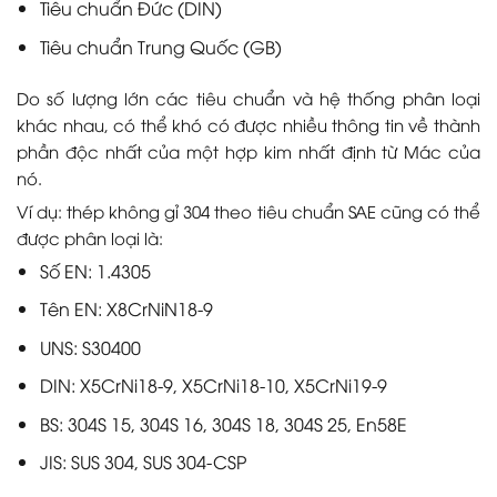
Tiêu chuẩn Đức (DIN)
Tiêu chuẩn Trung Quốc (GB)
Do số lượng lớn các tiêu chuẩn và hệ thống phân loại
khác nhau, có thể khó có được nhiều thông tin về thành
phần độc nhất của một hợp kim nhất định từ Mác của
nó.
Ví dụ: thép không gỉ 304 theo tiêu chuẩn SAE cũng có thể
được phân loại là:
Số EN: 1.4305
Tên EN: X8CrNiN18-9
UNS: S30400
DIN: X5CrNi18-9, X5CrNi18-10, X5CrNi19-9
BS: 304S 15, 304S 16, 304S 18, 304S 25, En58E
JIS: SUS 304, SUS 304-CSP