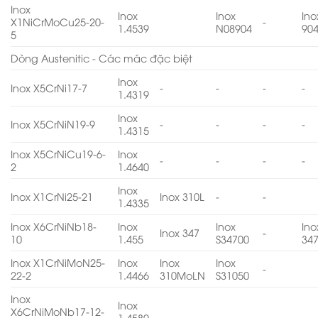
Inox
Inox
Inox
Ino
X1NiCrMoCu25-20-
-
1.4539
N08904
90
5
Dòng Austenitic - Các mác đặc biệt
Inox
Inox X5CrNi17-7
-
-
-
-
1.4319
Inox
Inox X5CrNiN19-9
-
-
-
-
1.4315
Inox X5CrNiCu19-6-
Inox
-
-
-
-
2
1.4640
Inox
Inox X1CrNi25-21
Inox 310L
-
-
1.4335
Inox X6CrNiNb18-
Inox
Inox
Ino
Inox 347
-
10
1.455
S34700
34
Inox X1CrNiMoN25-
Inox
Inox
Inox
-
22-2
1.4466
310MoLN
S31050
Inox
Inox
X6CrNiMoNb17-12-
1.4580