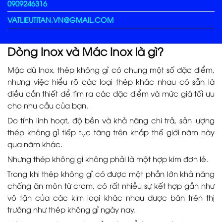
0909246316
VATLIEUTITAN.VN@GMAIL.COM
Dòng Inox và Mác Inox là gì?
Mặc dù Inox, thép không gỉ có chung một số đặc điểm,
nhưng việc hiểu rõ các loại thép khác nhau có sẵn là
điều cần thiết để tìm ra các đặc điểm và mức giá tối ưu
cho nhu cầu của bạn.
Do tính linh hoạt, độ bền và khả năng chi trả, sản lượng
thép không gỉ tiếp tục tăng trên khắp thế giới năm này
qua năm khác.
Nhưng thép không gỉ không phải là một hợp kim đơn lẻ.
Trong khi thép không gỉ có được một phần lớn khả năng
chống ăn mòn từ crom, có rất nhiều sự kết hợp gần như
vô tận của các kim loại khác nhau được bán trên thị
trường như thép không gỉ ngày nay.