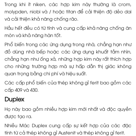
Trong khi ít niken, các hợp kim này thường là crom,
molypden, niobi và / hoặc titan để cải thiện độ dẻo dai
và cải thiện khả năng chống rão.
Hầu hết đều có từ tính và cung cấp khả năng chống ăn
mòn và khả năng hàn tốt.
Phổ biến trong các ứng dụng trong nhà, chẳng hạn như
đồ dùng nhà bếp hoặc các ứng dụng khuất tầm nhìn,
chẳng hạn như ống xả, những hợp kim này rất thích hợp
cho những trường hợp mà sự hấp dẫn thị giác không
quan trọng bằng chi phí và hiệu suất.
Các cấp phổ biến của thép không gỉ ferit bao gồm các
cấp 409 và 430.
Duplex
Họ này bao gồm nhiều hợp kim mới nhất và độc quyền
được tạo ra.
Nhiều Mác Duplex cung cấp sự kết hợp của các đặc
tính từ cả thép không gỉ Austenit và thép không gỉ ferit.