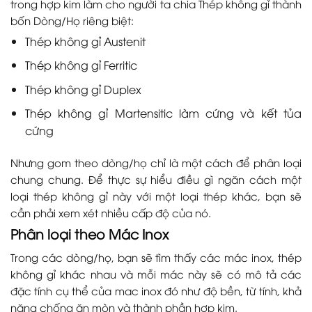
trong hợp kim làm cho người ta chia Thép không gỉ thành
bốn Dòng/Họ riêng biệt:
Thép không gỉ Austenit
Thép không gỉ Ferritic
Thép không gỉ Duplex
Thép không gỉ Martensitic làm cứng và kết tủa
cứng
Nhưng gom theo dòng/họ chỉ là một cách để phân loại
chung chung. Để thực sự hiểu điều gì ngăn cách một
loại thép không gỉ này với một loại thép khác, bạn sẽ
cần phải xem xét nhiều cấp độ của nó.
Phân loại theo Mác Inox
Trong các dòng/họ, bạn sẽ tìm thấy các mác inox, thép
không gỉ khác nhau và mỗi mác này sẽ có mô tả các
đặc tính cụ thể của mac inox đó như độ bền, từ tính, khả
năng chống ăn mòn và thành phần hợp kim.