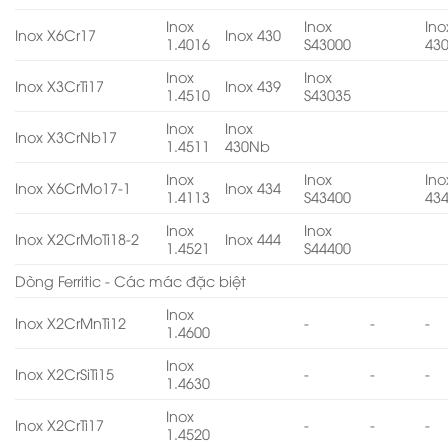
Inox
Inox
Ino
Inox X6Cr17
Inox 430
1.4016
S43000
43
Inox
Inox
Inox X3CrTi17
Inox 439
1.4510
S43035
Inox
Inox
Inox X3CrNb17
1.4511
430Nb
Inox
Inox
Ino
Inox X6CrMo17-1
Inox 434
1.4113
S43400
43
Inox
Inox
Inox X2CrMoTi18-2
Inox 444
1.4521
S44400
Dòng Ferritic - Các mác đặc biệt
Inox
Inox X2CrMnTi12
-
-
-
1.4600
Inox
Inox X2CrSiTi15
-
-
-
1.4630
Inox
Inox X2CrTi17
-
-
-
1.4520