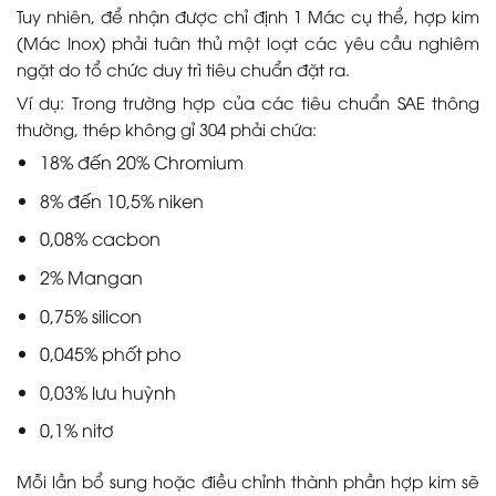
Tuy nhiên, để nhận được chỉ định 1 Mác cụ thể, hợp kim
(Mác Inox) phải tuân thủ một loạt các yêu cầu nghiêm
ngặt do tổ chức duy trì tiêu chuẩn đặt ra.
Ví dụ: Trong trường hợp của các tiêu chuẩn SAE thông
thường, thép không gỉ 304 phải chứa:
18% đến 20% Chromium
8% đến 10,5% niken
0,08% cacbon
2% Mangan
0,75% silicon
0,045% phốt pho
0,03% lưu huỳnh
0,1% nitơ
Mỗi lần bổ sung hoặc điều chỉnh thành phần hợp kim sẽ