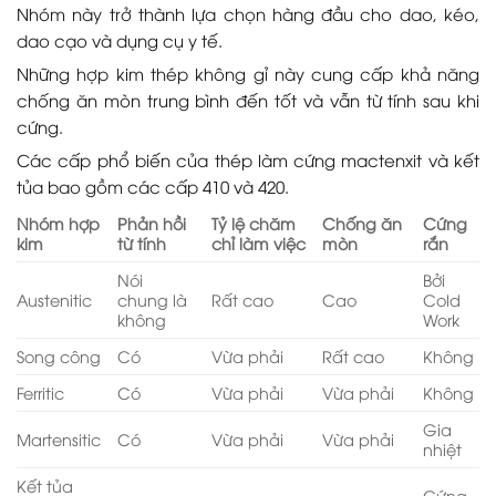
Nhóm này trở thành lựa chọn hàng đầu cho dao, kéo,
dao cạo và dụng cụ y tế.
Những hợp kim thép không gỉ này cung cấp khả năng
chống ăn mòn trung bình đến tốt và vẫn từ tính sau khi
cứng.
Các cấp phổ biến của thép làm cứng mactenxit và kết
tủa bao gồm các cấp 410 và 420.
Nhóm hợp
Phản hồi
Tỷ lệ chăm
Chống ăn
Cứng
kim
từ tính
chỉ làm việc
mòn
rắn
Nói
Bởi
Austenitic
chung là
Rất cao
Cao
Cold
không
Work
Song công
Có
Vừa phải
Rất cao
Không
Ferritic
Có
Vừa phải
Vừa phải
Không
Gia
Martensitic
Có
Vừa phải
Vừa phải
nhiệt
Kết tủa
Cứng