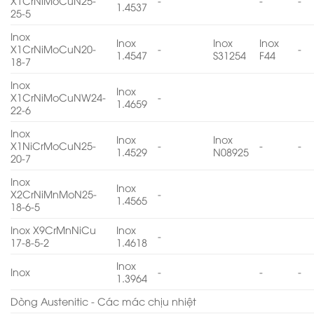
X1CrNiMoCuN25-
-
-
-
1.4537
25-5
Inox
Inox
Inox
Inox
X1CrNiMoCuN20-
-
-
1.4547
S31254
F44
18-7
Inox
Inox
X1CrNiMoCuNW24-
-
1.4659
22-6
Inox
Inox
Inox
X1NiCrMoCuN25-
-
-
-
1.4529
N08925
20-7
Inox
Inox
X2CrNiMnMoN25-
-
1.4565
18-6-5
Inox X9CrMnNiCu
Inox
-
17-8-5-2
1.4618
Inox
Inox
-
-
-
1.3964
Dòng Austenitic - Các mác chịu nhiệt