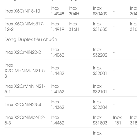
Inox
Inox
Inox
Ino
Inox X6CrNi18-10
-
1.4948
304H
S30409
30
Inox X6CrNiMoB17-
Inox
Inox
Inox
Ino
-
12-2
1.4919
316H
S31635
31
Dòng Duplex tiêu chuẩn
Inox
Inox
Inox X2CrNiN22-2
-
1.4062
S32202
Inox
Inox
Inox
X2CrMnNiMoN21-5-
-
1.4482
S32001
3
Inox X2CrMnNiN21-
Inox
Inox
-
5-1
1.4162
S32101
Inox
Inox
Inox X2CrNiN23-4
-
1.4362
S32304
Inox X2CrNiMoN12-
Inox
Inox
Inox
Ino
5-3
1.4462
S31803
F51
31
Inox