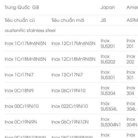
Trung Quốc GB
Japan
Amer
Tiêu chuẩn cũ
Tiêu chuẩn mới
JIS
AST
austenitic stainless steel
Inox
Inox
Inox 1Cr17Mn6Ni5N
Inox 12Cr17Mn6Ni5N
SUS201
201
Inox
Inox
Inox 1Cr18Mn8Ni5N
Inox 12Cr18Mn9Ni5N
SUS202
202
Inox
Inox
Inox 1Cr17Ni7
Inox 12Cr17Ni7
SUS301
301
Inox
Inox
Inox 0Cr18Ni9
Inox 06Cr19Ni10
SUS304
304
Inox
Inox
Inox 00Cr19Ni10
Inox 022Cr19Ni10
SUS304L
304L
Inox
Inox
Inox 0Cr19Ni9N
Inox 06Cr19Ni10N
SUS304N1
304N
Inox
Inox
Inox 0Cr19Ni10NbN
Inox 06Cr19Ni9NbN