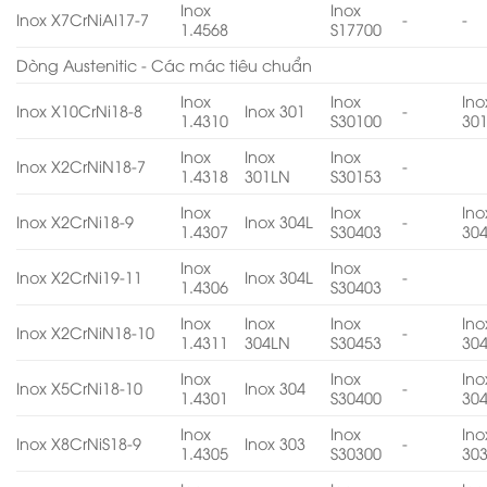
Inox
Inox
Inox X7CrNiAl17-7
-
-
1.4568
S17700
Dòng Austenitic - Các mác tiêu chuẩn
Inox
Inox
Ino
Inox X10CrNi18-8
Inox 301
-
1.4310
S30100
30
Inox
Inox
Inox
Inox X2CrNiN18-7
-
1.4318
301LN
S30153
Inox
Inox
Ino
Inox X2CrNi18-9
Inox 304L
-
1.4307
S30403
30
Inox
Inox
Inox X2CrNi19-11
Inox 304L
-
1.4306
S30403
Inox
Inox
Inox
Ino
Inox X2CrNiN18-10
-
1.4311
304LN
S30453
30
Inox
Inox
Ino
Inox X5CrNi18-10
Inox 304
-
1.4301
S30400
30
Inox
Inox
Ino
Inox X8CrNiS18-9
Inox 303
-
1.4305
S30300
30