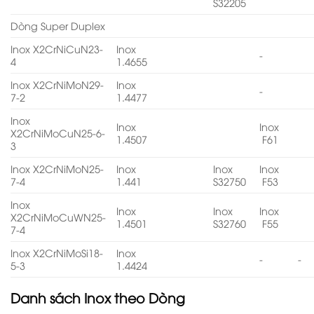
S32205
Dòng Super Duplex
Inox X2CrNiCuN23-
Inox
-
4
1.4655
Inox X2CrNiMoN29-
Inox
-
7-2
1.4477
Inox
Inox
Inox
X2CrNiMoCuN25-6-
1.4507
F61
3
Inox X2CrNiMoN25-
Inox
Inox
Inox
7-4
1.441
S32750
F53
Inox
Inox
Inox
Inox
X2CrNiMoCuWN25-
1.4501
S32760
F55
7-4
Inox X2CrNiMoSi18-
Inox
-
-
5-3
1.4424
Danh sách
Inox theo Dòng