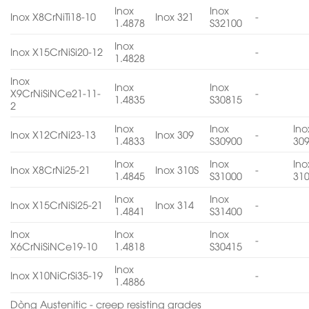
Inox
Inox
Inox X8CrNiTi18-10
Inox 321
-
1.4878
S32100
Inox
Inox X15CrNiSi20-12
-
1.4828
Inox
Inox
Inox
X9CrNiSiNCe21-11-
-
1.4835
S30815
2
Inox
Inox
Ino
Inox X12CrNi23-13
Inox 309
-
1.4833
S30900
30
Inox
Inox
Ino
Inox X8CrNi25-21
Inox 310S
-
1.4845
S31000
31
Inox
Inox
Inox X15CrNiSi25-21
Inox 314
-
1.4841
S31400
Inox
Inox
Inox
-
X6CrNiSiNCe19-10
1.4818
S30415
Inox
Inox X10NiCrSi35-19
-
1.4886
Dòng Austenitic - creep resisting grades