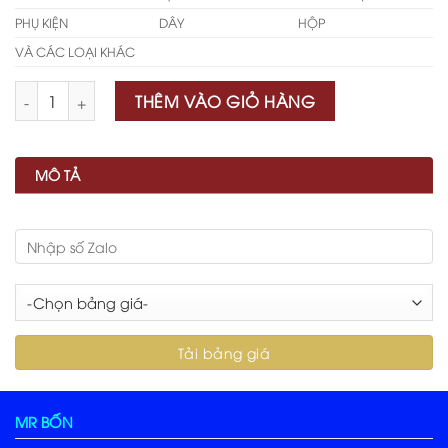
PHỤ KIỆN
DÂY
HỘP
VÀ CÁC LOẠI KHÁC
Số lượng
THÊM VÀO GIỎ HÀNG
MÔ TẢ
MR BỐN