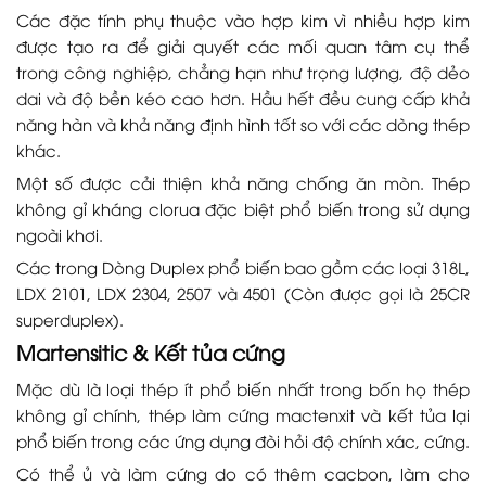
Các đặc tính phụ thuộc vào hợp kim vì nhiều hợp kim
được tạo ra để giải quyết các mối quan tâm cụ thể
trong công nghiệp, chẳng hạn như trọng lượng, độ dẻo
dai và độ bền kéo cao hơn. Hầu hết đều cung cấp khả
năng hàn và khả năng định hình tốt so với các dòng thép
khác.
Một số được cải thiện khả năng chống ăn mòn. Thép
không gỉ kháng clorua đặc biệt phổ biến trong sử dụng
ngoài khơi.
Các trong Dòng Duplex phổ biến bao gồm các loại 318L,
LDX 2101, LDX 2304, 2507 và 4501 (Còn được gọi là 25CR
superduplex).
Martensitic & Kết tủa cứng
Mặc dù là loại thép ít phổ biến nhất trong bốn họ thép
không gỉ chính, thép làm cứng mactenxit và kết tủa lại
phổ biến trong các ứng dụng đòi hỏi độ chính xác, cứng.
Có thể ủ và làm cứng do có thêm cacbon, làm cho