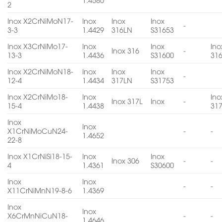
2
Inox X2CrNiMoN17-
Inox
Inox
Inox
-
3-3
1.4429
316LN
S31653
Inox X3CrNiMo17-
Inox
Inox
Ino
Inox 316
-
13-3
1.4436
S31600
31
Inox X2CrNiMoN18-
Inox
Inox
Inox
-
12-4
1.4434
317LN
S31753
Inox X2CrNiMo18-
Inox
Ino
Inox 317L
Inox
-
15-4
1.4438
31
Inox
Inox
X1CrNiMoCuN24-
-
-
1.4652
22-8
Inox X1CrNiSi18-15-
Inox
Inox
Inox 306
-
-
4
1.4361
S30600
Inox
Inox
-
-
X11CrNiMnN19-8-6
1.4369
Inox
Inox
X6CrMnNiCuN18-
-
-
1.4646