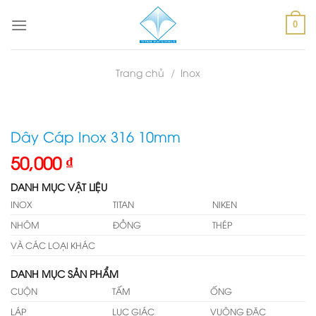
Skip
to
0
content
Trang chủ
/
Inox
Dây Cáp Inox 316 10mm
50,000
₫
DANH MỤC VẬT LIỆU
INOX
TITAN
NIKEN
NHÔM
ĐỒNG
THÉP
VÀ CÁC LOẠI KHÁC
DANH MỤC SẢN PHẨM
CUỘN
TẤM
ỐNG
LÁP
LỤC GIÁC
VUÔNG ĐẶC