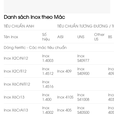
Danh sách Inox theo Mác
TIÊU CHUẨN ANH
TIÊU CHUẨN TƯƠNG ĐƯƠNG / T
Số
Other
Tên Inox
AISI
UNS
BS
hiệu
US
Dòng Ferritic - Các mác tiêu chuẩn
Inox
Inox
Inox X2CrNi12
1.4003
S40977
Inox
Inox
Ino
Inox X2CrTi12
Inox 409
1.4512
S40900
40
Inox
Inox X6CrNiTi12
1.4516
Inox
Inox
Ino
Inox X6Cr13
Inox 410S
1.400
S41008
40
Inox
Inox
Ino
Inox X6CrAl13
Inox 405
1.4002
S40500
40