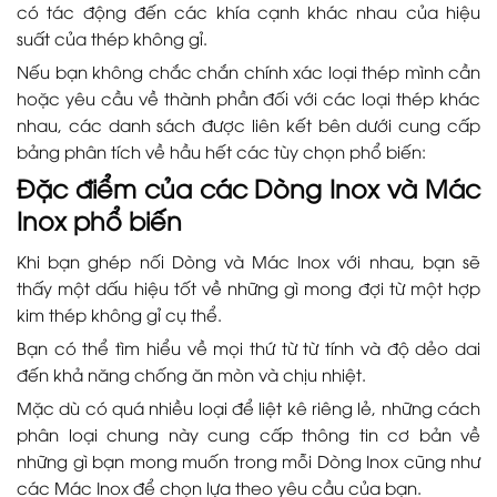
có tác động đến các khía cạnh khác nhau của hiệu
suất của thép không gỉ.
Nếu bạn không chắc chắn chính xác loại thép mình cần
hoặc yêu cầu về thành phần đối với các loại thép khác
nhau, các danh sách được liên kết bên dưới cung cấp
bảng phân tích về hầu hết các tùy chọn phổ biến:
Đặc điểm của các Dòng Inox và Mác
Inox phổ biến
Khi bạn ghép nối Dòng và Mác Inox với nhau, bạn sẽ
thấy một dấu hiệu tốt về những gì mong đợi từ một hợp
kim thép không gỉ cụ thể.
Bạn có thể tìm hiểu về mọi thứ từ từ tính và độ dẻo dai
đến khả năng chống ăn mòn và chịu nhiệt.
Mặc dù có quá nhiều loại để liệt kê riêng lẻ, những cách
phân loại chung này cung cấp thông tin cơ bản về
những gì bạn mong muốn trong mỗi Dòng Inox cũng như
các Mác Inox để chọn lựa theo yêu cầu của bạn.