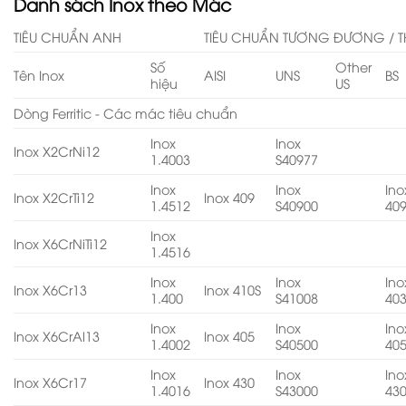
Danh sách Inox theo Mác
TIÊU CHUẨN ANH
TIÊU CHUẨN TƯƠNG ĐƯƠNG / T
Số
Other
Tên Inox
AISI
UNS
BS
hiệu
US
Dòng Ferritic - Các mác tiêu chuẩn
Inox
Inox
Inox X2CrNi12
1.4003
S40977
Inox
Inox
Ino
Inox X2CrTi12
Inox 409
1.4512
S40900
40
Inox
Inox X6CrNiTi12
1.4516
Inox
Inox
Ino
Inox X6Cr13
Inox 410S
1.400
S41008
40
Inox
Inox
Ino
Inox X6CrAl13
Inox 405
1.4002
S40500
40
Inox
Inox
Ino
Inox X6Cr17
Inox 430
1.4016
S43000
43