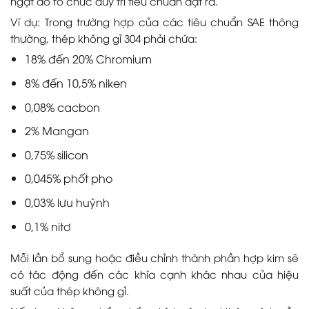
ngặt do tổ chức duy trì tiêu chuẩn đặt ra.
Ví dụ: Trong trường hợp của các tiêu chuẩn SAE thông
thường, thép không gỉ 304 phải chứa:
18% đến 20% Chromium
8% đến 10,5% niken
0,08% cacbon
2% Mangan
0,75% silicon
0,045% phốt pho
0,03% lưu huỳnh
0,1% nitơ
Mỗi lần bổ sung hoặc điều chỉnh thành phần hợp kim sẽ
có tác động đến các khía cạnh khác nhau của hiệu
suất của thép không gỉ.