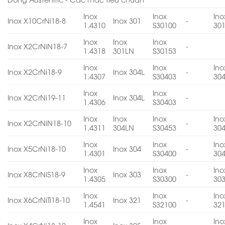
Inox
Inox
Ino
Inox X10CrNi18-8
Inox 301
-
1.4310
S30100
30
Inox
Inox
Inox
Inox X2CrNiN18-7
-
1.4318
301LN
S30153
Inox
Inox
Ino
Inox X2CrNi18-9
Inox 304L
-
1.4307
S30403
30
Inox
Inox
Inox X2CrNi19-11
Inox 304L
-
1.4306
S30403
Inox
Inox
Inox
Ino
Inox X2CrNiN18-10
-
1.4311
304LN
S30453
30
Inox
Inox
Ino
Inox X5CrNi18-10
Inox 304
-
1.4301
S30400
30
Inox
Inox
Ino
Inox X8CrNiS18-9
Inox 303
-
1.4305
S30300
30
Inox
Inox
Ino
Inox X6CrNiTi18-10
Inox 321
-
1.4541
S32100
32
Inox
Inox
Ino