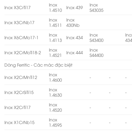
Inox
Inox
Inox X3CrTi17
Inox 439
1.4510
S43035
Inox
Inox
Inox X3CrNb17
1.4511
430Nb
Inox
Inox
Ino
Inox X6CrMo17-1
Inox 434
1.4113
S43400
43
Inox
Inox
Inox X2CrMoTi18-2
Inox 444
1.4521
S44400
Dòng Ferritic - Các mác đặc biệt
Inox
Inox X2CrMnTi12
-
-
-
1.4600
Inox
Inox X2CrSiTi15
-
-
-
1.4630
Inox
Inox X2CrTi17
-
-
-
1.4520
Inox
Inox X1CrNb15
-
-
-
1.4595