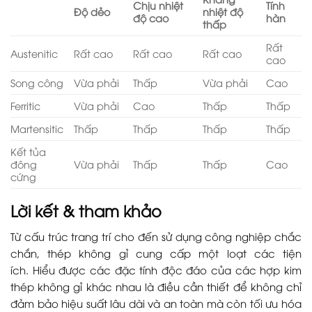
Chịu nhiệt
Tính
Độ dẻo
nhiệt độ
độ cao
hàn
thấp
Rất
Austenitic
Rất cao
Rất cao
Rất cao
cao
Song công
Vừa phải
Thấp
Vừa phải
Cao
Ferritic
Vừa phải
Cao
Thấp
Thấp
Martensitic
Thấp
Thấp
Thấp
Thấp
Kết tủa
đông
Vừa phải
Thấp
Thấp
Cao
cứng
Lời kết & tham khảo
Từ cấu trúc trang trí cho đến sử dụng công nghiệp chắc
chắn, thép không gỉ cung cấp một loạt các tiện
ích. Hiểu được các đặc tính độc đáo của các hợp kim
thép không gỉ khác nhau là điều cần thiết để không chỉ
đảm bảo hiệu suất lâu dài và an toàn mà còn tối ưu hóa