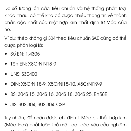
Do số lượng lớn các tiêu chuẩn và hệ thống phân loại
khác nhau, có thể khó có được nhiều thông tin về thành
phần độc nhất của một hợp kim nhất định từ Mác của
nó.
Ví dụ: thép không gỉ 304 theo tiêu chuẩn SAE cũng có thể
được phân loại là:
Số EN: 1.4305
Tên EN: X8CrNiN18-9
UNS: S30400
DIN: X5CrNi18-9, X5CrNi18-10, X5CrNi19-9
BS: 304S 15, 304S 16, 304S 18, 304S 25, En58E
JIS: SUS 304, SUS 304-CSP
Tuy nhiên, để nhận được chỉ định 1 Mác cụ thể, hợp kim
(Mác Inox) phải tuân thủ một loạt các yêu cầu nghiêm