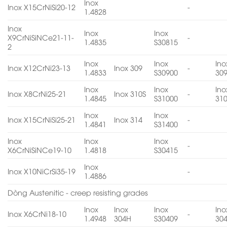
Inox
Inox X15CrNiSi20-12
-
1.4828
Inox
Inox
Inox
X9CrNiSiNCe21-11-
-
1.4835
S30815
2
Inox
Inox
Ino
Inox X12CrNi23-13
Inox 309
-
1.4833
S30900
30
Inox
Inox
Ino
Inox X8CrNi25-21
Inox 310S
-
1.4845
S31000
31
Inox
Inox
Inox X15CrNiSi25-21
Inox 314
-
1.4841
S31400
Inox
Inox
Inox
-
X6CrNiSiNCe19-10
1.4818
S30415
Inox
Inox X10NiCrSi35-19
-
1.4886
Dòng Austenitic - creep resisting grades
Inox
Inox
Inox
Ino
Inox X6CrNi18-10
-
1.4948
304H
S30409
30