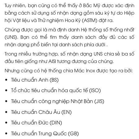
Tuy nhiên, bạn cũng có thể thấy ở Bắc Mỹ được xác định
bằng cách sử dụng số nhận dạng gồm sáu ký tự do Hiệp
hội Vật liệu và Thử nghiệm Hoa Kỳ (ASTM) đặt ra.
Chúng được gọi là mã định danh Hệ thống số thống nhất
(UNS). Bạn có thể tìm thấy danh sách đầy đủ các số
nhận dạng phổ biến tại danh sách phía dưới .
Trong nhiều trường hợp, số nhận dạng UNS chia sẻ ba số
đầu tiên giống như AISI tương đương của chúng.
Nhưng cũng có hệ thống chia Mác Inox được tạo ra bởi:
Tiêu chuẩn Anh (BS)
Tổ chức tiêu chuẩn hóa quốc tế (ISO)
Tiêu chuẩn công nghiệp Nhật Bản (JIS)
Tiêu chuẩn Châu Âu (EN)
Tiêu chuẩn Đức (DIN)
Tiêu chuẩn Trung Quốc (GB)