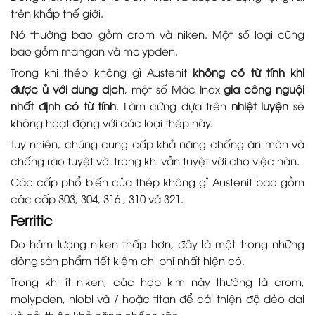
trên khắp thế giới.
Nó thường bao gồm crom và niken. Một số loại cũng
bao gồm mangan và molypden.
Trong khi thép không gỉ Austenit
không có từ tính khi
được ủ với dung dịch
, một số Mác Inox
gia công nguội
nhất định có từ tính
. Làm cứng dựa trên
nhiệt luyện
sẽ
không hoạt động với các loại thép này.
Tuy nhiên, chúng cung cấp khả năng chống ăn mòn và
chống rão tuyệt vời trong khi vẫn tuyệt vời cho việc hàn.
Các cấp phổ biến của thép không gỉ Austenit bao gồm
các cấp 303, 304, 316 , 310 và 321.
Ferritic
Do hàm lượng niken thấp hơn, đây là một trong những
dòng sản phẩm tiết kiệm chi phí nhất hiện có.
Trong khi ít niken, các hợp kim này thường là crom,
molypden, niobi và / hoặc titan để cải thiện độ dẻo dai
và cải thiện khả năng chống rão.