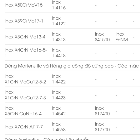
Inox
Inox X50CrMoV15
-
-
-
1.4116
Inox
Inox X39CrMo17-1
-
-
-
1.4122
Inox
Inox
Inox
Inox X3CrNiMo13-4
-
1.4313
S41500
F6NM
Inox X4CrNiMo16-5-
Inox
-
-
-
1
1.4418
Dòng Martensitic và Hàng gia công độ cứng cao - Các mác 
Inox
Inox
-
-
-
X1CrNiMoCu12-5-2
1.4422
Inox
Inox
-
-
-
X1CrNiMoCu12-7-3
1.4423
Inox
Inox
Inox
-
-
X5CrNiCuNb16-4
1.4542
S17400
Inox
Inox
Inox X7CrNiAl17-7
-
-
1.4568
S17700
Dòng Austenitic - Các mác tiêu chuẩn