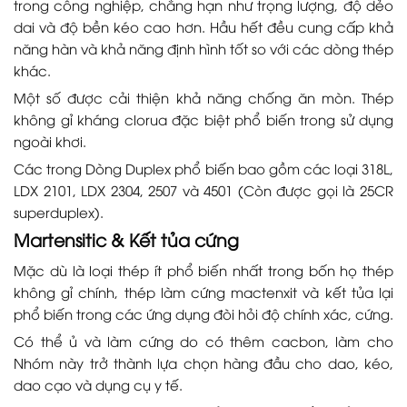
trong công nghiệp, chẳng hạn như trọng lượng, độ dẻo
dai và độ bền kéo cao hơn. Hầu hết đều cung cấp khả
năng hàn và khả năng định hình tốt so với các dòng thép
khác.
Một số được cải thiện khả năng chống ăn mòn. Thép
không gỉ kháng clorua đặc biệt phổ biến trong sử dụng
ngoài khơi.
Các trong Dòng Duplex phổ biến bao gồm các loại 318L,
LDX 2101, LDX 2304, 2507 và 4501 (Còn được gọi là 25CR
superduplex).
Martensitic & Kết tủa cứng
Mặc dù là loại thép ít phổ biến nhất trong bốn họ thép
không gỉ chính, thép làm cứng mactenxit và kết tủa lại
phổ biến trong các ứng dụng đòi hỏi độ chính xác, cứng.
Có thể ủ và làm cứng do có thêm cacbon, làm cho
Nhóm này trở thành lựa chọn hàng đầu cho dao, kéo,
dao cạo và dụng cụ y tế.