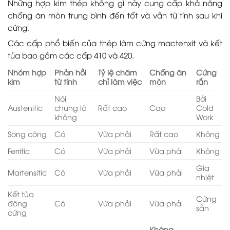
Những hợp kim thép không gỉ này cung cấp khả năng
chống ăn mòn trung bình đến tốt và vẫn từ tính sau khi
cứng.
Các cấp phổ biến của thép làm cứng mactenxit và kết
tủa bao gồm các cấp 410 và 420.
Nhóm hợp
Phản hồi
Tỷ lệ chăm
Chống ăn
Cứng
kim
từ tính
chỉ làm việc
mòn
rắn
Nói
Bởi
Austenitic
chung là
Rất cao
Cao
Cold
không
Work
Song công
Có
Vừa phải
Rất cao
Không
Ferritic
Có
Vừa phải
Vừa phải
Không
Gia
Martensitic
Có
Vừa phải
Vừa phải
nhiệt
Kết tủa
Cứng
đông
Có
Vừa phải
Vừa phải
sẵn
cứng
Kháng