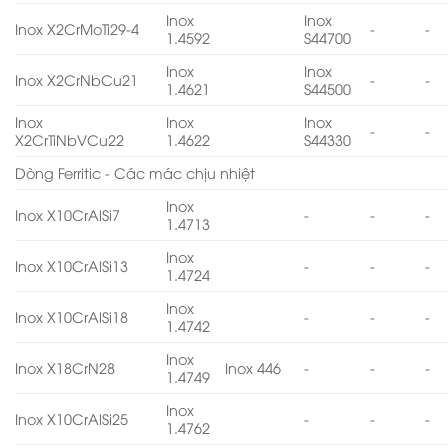
Inox
Inox
Inox X2CrMoTi29-4
-
-
1.4592
S44700
Inox
Inox
Inox X2CrNbCu21
-
-
1.4621
S44500
Inox
Inox
Inox
-
-
X2CrTiNbVCu22
1.4622
S44330
Dòng Ferritic - Các mác chịu nhiệt
Inox
Inox X10CrAlSi7
-
-
-
1.4713
Inox
Inox X10CrAlSi13
-
-
-
1.4724
Inox
Inox X10CrAlSi18
-
-
-
1.4742
Inox
Inox X18CrN28
Inox 446
-
-
-
1.4749
Inox
Inox X10CrAlSi25
-
-
-
1.4762