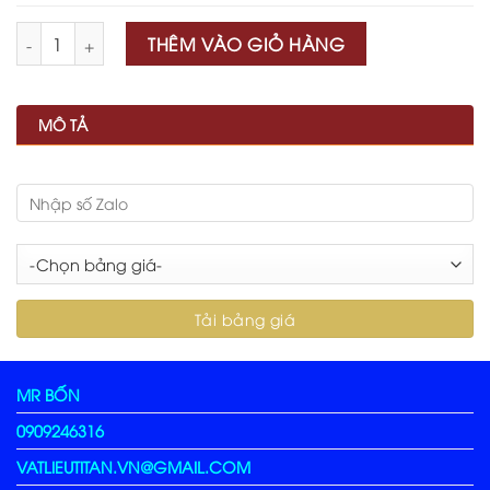
Số lượng
THÊM VÀO GIỎ HÀNG
MÔ TẢ
MR BỐN
0909246316
VATLIEUTITAN.VN@GMAIL.COM