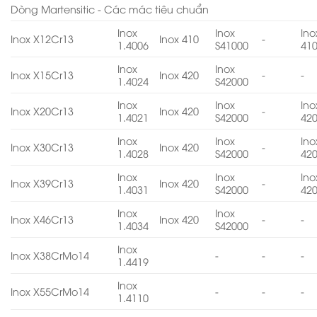
Dòng Martensitic - Các mác tiêu chuẩn
Inox
Inox
Ino
Inox X12Cr13
Inox 410
-
1.4006
S41000
41
Inox
Inox
Inox X15Cr13
Inox 420
-
-
1.4024
S42000
Inox
Inox
Ino
Inox X20Cr13
Inox 420
-
1.4021
S42000
42
Inox
Inox
Ino
Inox X30Cr13
Inox 420
-
1.4028
S42000
42
Inox
Inox
Ino
Inox X39Cr13
Inox 420
-
1.4031
S42000
42
Inox
Inox
Inox X46Cr13
Inox 420
-
-
1.4034
S42000
Inox
Inox X38CrMo14
-
-
-
1.4419
Inox
Inox X55CrMo14
-
-
-
1.4110