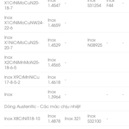
X1CrNiMoCuN20-
-
-
1.4547
S31254
F44
18-7
Inox
Inox
X1CrNiMoCuNW24-
-
1.4659
22-6
Inox
Inox
Inox
X1NiCrMoCuN25-
-
-
-
1.4529
N08925
20-7
Inox
Inox
X2CrNiMnMoN25-
-
1.4565
18-6-5
Inox X9CrMnNiCu
Inox
-
17-8-5-2
1.4618
Inox
Inox
-
-
-
1.3964
Dòng Austenitic - Các mác chịu nhiệt
Inox
Inox
Inox X8CrNiTi18-10
Inox 321
-
1.4878
S32100