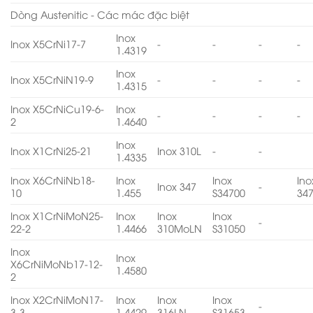
Dòng Austenitic - Các mác đặc biệt
Inox
Inox X5CrNi17-7
-
-
-
-
1.4319
Inox
Inox X5CrNiN19-9
-
-
-
-
1.4315
Inox X5CrNiCu19-6-
Inox
-
-
-
-
2
1.4640
Inox
Inox X1CrNi25-21
Inox 310L
-
-
1.4335
Inox X6CrNiNb18-
Inox
Inox
Ino
Inox 347
-
10
1.455
S34700
34
Inox X1CrNiMoN25-
Inox
Inox
Inox
-
22-2
1.4466
310MoLN
S31050
Inox
Inox
X6CrNiMoNb17-12-
1.4580
2
Inox X2CrNiMoN17-
Inox
Inox
Inox
-
3-3
1.4429
316LN
S31653