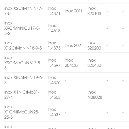
Inox X2CrMnNiN17-
Inox
Inox
Inox 201L
-
-
7-5
1.4371
S20103
Inox
Inox
X9CrMnNiCu17-8-
-
-
1.4618
5-2
Inox
Inox
Inox
Inox 202
-
-
X12CrMnNiN18-9-5
1.4373
S20200
Inox
Inox
Inox
Inox
X9CrMnCuNB17-8-
-
-
1.4597
204Cu
S20430
3
Inox X8CrMnNi19-6-
Inox
-
-
-
3
1.4376
Inox X1NiCrMo31-
Inox
Inox
-
-
-
27-4
1.4563
N08028
Inox
Inox
X1CrNiMoCuN25-
-
-
-
1.4537
25-5
Inox
Inox
Inox
Inox