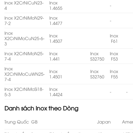
Inox X2CrNiCuN23-
Inox
-
4
1.4655
Inox X2CrNiMoN29-
Inox
-
7-2
1.4477
Inox
Inox
Inox
X2CrNiMoCuN25-6-
1.4507
F61
3
Inox X2CrNiMoN25-
Inox
Inox
Inox
7-4
1.441
S32750
F53
Inox
Inox
Inox
Inox
X2CrNiMoCuWN25-
1.4501
S32760
F55
7-4
Inox X2CrNiMoSi18-
Inox
-
-
5-3
1.4424
Danh sách
Inox theo Dòng
Trung Quốc GB
Japan
Amer