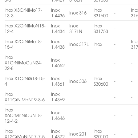
Inox X3CrNiMo17-
Inox
Inox
Ino
Inox 316
-
13-3
1.4436
S31600
31
Inox X2CrNiMoN18-
Inox
Inox
Inox
-
12-4
1.4434
317LN
S31753
Inox X2CrNiMo18-
Inox
Ino
Inox 317L
Inox
-
15-4
1.4438
31
Inox
Inox
X1CrNiMoCuN24-
-
-
1.4652
22-8
Inox X1CrNiSi18-15-
Inox
Inox
Inox 306
-
-
4
1.4361
S30600
Inox
Inox
-
-
X11CrNiMnN19-8-6
1.4369
Inox
Inox
X6CrMnNiCuN18-
-
-
1.4646
12-4-2
Inox
Inox
Inox
Inox 201
-
-
X12CrMnNiN17-7-5
1.4372
S20100