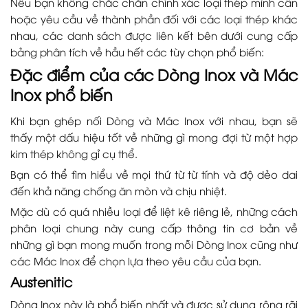
Nếu bạn không chắc chắn chính xác loại thép mình cần
hoặc yêu cầu về thành phần đối với các loại thép khác
nhau, các danh sách được liên kết bên dưới cung cấp
bảng phân tích về hầu hết các tùy chọn phổ biến:
Đặc điểm của các Dòng Inox và Mác
Inox phổ biến
Khi bạn ghép nối Dòng và Mác Inox với nhau, bạn sẽ
thấy một dấu hiệu tốt về những gì mong đợi từ một hợp
kim thép không gỉ cụ thể.
Bạn có thể tìm hiểu về mọi thứ từ từ tính và độ dẻo dai
đến khả năng chống ăn mòn và chịu nhiệt.
Mặc dù có quá nhiều loại để liệt kê riêng lẻ, những cách
phân loại chung này cung cấp thông tin cơ bản về
những gì bạn mong muốn trong mỗi Dòng Inox cũng như
các Mác Inox để chọn lựa theo yêu cầu của bạn.
Austenitic
Dòng Inox này là phổ biến nhất và được sử dụng rộng rãi