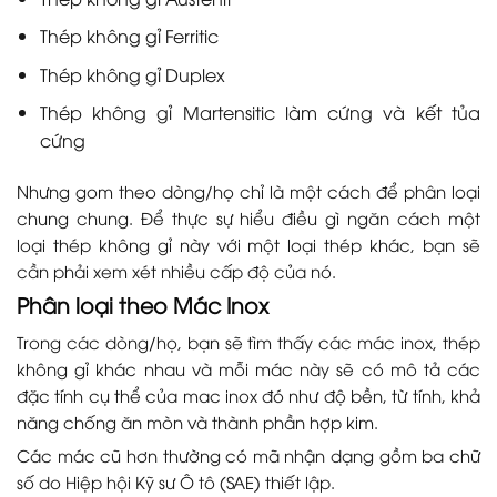
Thép không gỉ Ferritic
Thép không gỉ Duplex
Thép không gỉ Martensitic làm cứng và kết tủa
cứng
Nhưng gom theo dòng/họ chỉ là một cách để phân loại
chung chung. Để thực sự hiểu điều gì ngăn cách một
loại thép không gỉ này với một loại thép khác, bạn sẽ
cần phải xem xét nhiều cấp độ của nó.
Phân loại theo Mác Inox
Trong các dòng/họ, bạn sẽ tìm thấy các mác inox, thép
không gỉ khác nhau và mỗi mác này sẽ có mô tả các
đặc tính cụ thể của mac inox đó như độ bền, từ tính, khả
năng chống ăn mòn và thành phần hợp kim.
Các mác cũ hơn thường có mã nhận dạng gồm ba chữ
số do Hiệp hội Kỹ sư Ô tô (SAE) thiết lập.