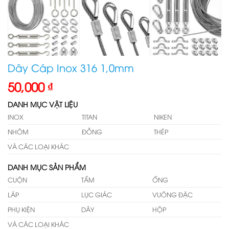
Dây Cáp Inox 316 1,0mm
50,000
₫
DANH MỤC VẬT LIỆU
INOX
TITAN
NIKEN
NHÔM
ĐỒNG
THÉP
VÀ CÁC LOẠI KHÁC
DANH MỤC SẢN PHẨM
CUỘN
TẤM
ỐNG
LÁP
LỤC GIÁC
VUÔNG ĐẶC
PHỤ KIỆN
DÂY
HỘP
VÀ CÁC LOẠI KHÁC