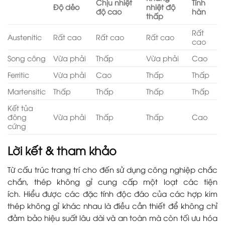
Chịu nhiệt
Tính
Độ dẻo
nhiệt độ
độ cao
hàn
thấp
Rất
Austenitic
Rất cao
Rất cao
Rất cao
cao
Song công
Vừa phải
Thấp
Vừa phải
Cao
Ferritic
Vừa phải
Cao
Thấp
Thấp
Martensitic
Thấp
Thấp
Thấp
Thấp
Kết tủa
đông
Vừa phải
Thấp
Thấp
Cao
cứng
Lời kết & tham khảo
Từ cấu trúc trang trí cho đến sử dụng công nghiệp chắc
chắn, thép không gỉ cung cấp một loạt các tiện
ích. Hiểu được các đặc tính độc đáo của các hợp kim
thép không gỉ khác nhau là điều cần thiết để không chỉ
đảm bảo hiệu suất lâu dài và an toàn mà còn tối ưu hóa