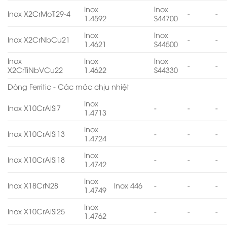
Inox
Inox
Inox X2CrMoTi29-4
-
-
1.4592
S44700
Inox
Inox
Inox X2CrNbCu21
-
-
1.4621
S44500
Inox
Inox
Inox
-
-
X2CrTiNbVCu22
1.4622
S44330
Dòng Ferritic - Các mác chịu nhiệt
Inox
Inox X10CrAlSi7
-
-
-
1.4713
Inox
Inox X10CrAlSi13
-
-
-
1.4724
Inox
Inox X10CrAlSi18
-
-
-
1.4742
Inox
Inox X18CrN28
Inox 446
-
-
-
1.4749
Inox
Inox X10CrAlSi25
-
-
-
1.4762