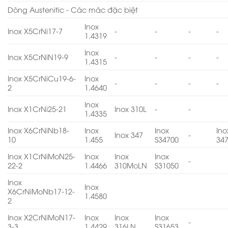
Dòng Austenitic - Các mác đặc biệt
Inox
Inox X5CrNi17-7
-
-
-
-
1.4319
Inox
Inox X5CrNiN19-9
-
-
-
-
1.4315
Inox X5CrNiCu19-6-
Inox
-
-
-
-
2
1.4640
Inox
Inox X1CrNi25-21
Inox 310L
-
-
1.4335
Inox X6CrNiNb18-
Inox
Inox
Ino
Inox 347
-
10
1.455
S34700
34
Inox X1CrNiMoN25-
Inox
Inox
Inox
-
22-2
1.4466
310MoLN
S31050
Inox
Inox
X6CrNiMoNb17-12-
1.4580
2
Inox X2CrNiMoN17-
Inox
Inox
Inox
-
3-3
1.4429
316LN
S31653