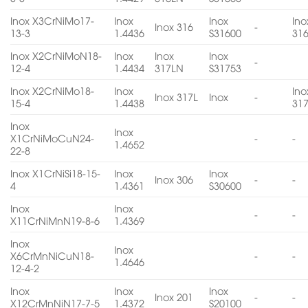
Inox X3CrNiMo17-
Inox
Inox
Ino
Inox 316
-
13-3
1.4436
S31600
31
Inox X2CrNiMoN18-
Inox
Inox
Inox
-
12-4
1.4434
317LN
S31753
Inox X2CrNiMo18-
Inox
Ino
Inox 317L
Inox
-
15-4
1.4438
31
Inox
Inox
X1CrNiMoCuN24-
-
-
1.4652
22-8
Inox X1CrNiSi18-15-
Inox
Inox
Inox 306
-
-
4
1.4361
S30600
Inox
Inox
-
-
X11CrNiMnN19-8-6
1.4369
Inox
Inox
X6CrMnNiCuN18-
-
-
1.4646
12-4-2
Inox
Inox
Inox
Inox 201
-
-
X12CrMnNiN17-7-5
1.4372
S20100