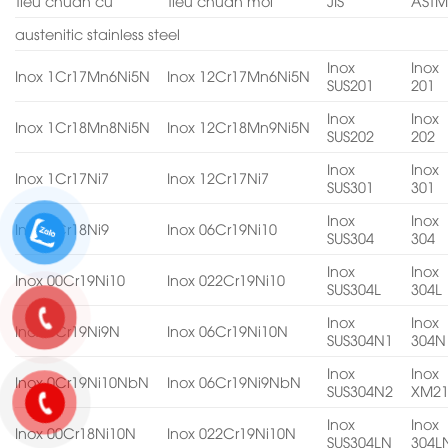
Tiêu chuẩn cũ
Tiêu chuẩn mới
JIS
AST
austenitic stainless steel
Inox
Inox
Inox 1Cr17Mn6Ni5N
Inox 12Cr17Mn6Ni5N
SUS201
201
Inox
Inox
Inox 1Cr18Mn8Ni5N
Inox 12Cr18Mn9Ni5N
SUS202
202
Inox
Inox
Inox 1Cr17Ni7
Inox 12Cr17Ni7
SUS301
301
Inox
Inox
Inox 0Cr18Ni9
Inox 06Cr19Ni10
SUS304
304
Inox
Inox
Inox 00Cr19Ni10
Inox 022Cr19Ni10
SUS304L
304L
Inox
Inox
Inox 0Cr19Ni9N
Inox 06Cr19Ni10N
SUS304N1
304N
Inox
Inox
Inox 0Cr19Ni10NbN
Inox 06Cr19Ni9NbN
SUS304N2
XM2
Inox
Inox
Inox 00Cr18Ni10N
Inox 022Cr19Ni10N
SUS304LN
304L