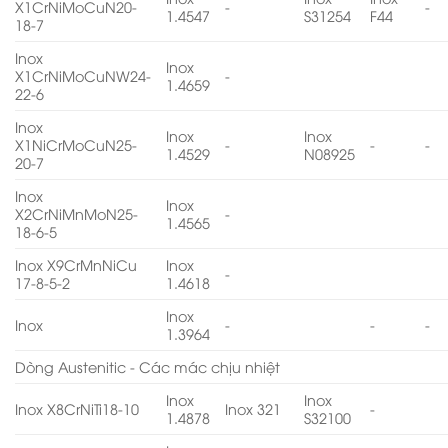
X1CrNiMoCuN20-
-
-
1.4547
S31254
F44
18-7
Inox
Inox
X1CrNiMoCuNW24-
-
1.4659
22-6
Inox
Inox
Inox
X1NiCrMoCuN25-
-
-
-
1.4529
N08925
20-7
Inox
Inox
X2CrNiMnMoN25-
-
1.4565
18-6-5
Inox X9CrMnNiCu
Inox
-
17-8-5-2
1.4618
Inox
Inox
-
-
-
1.3964
Dòng Austenitic - Các mác chịu nhiệt
Inox
Inox
Inox X8CrNiTi18-10
Inox 321
-
1.4878
S32100