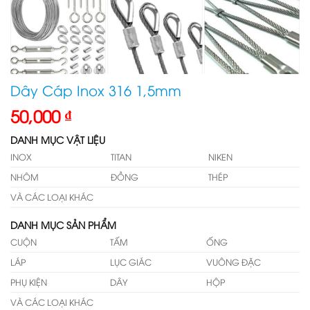
Dây Cáp Inox 316 1,5mm
50,000
₫
DANH MỤC VẬT LIỆU
INOX
TITAN
NIKEN
NHÔM
ĐỒNG
THÉP
VÀ CÁC LOẠI KHÁC
DANH MỤC SẢN PHẨM
CUỘN
TẤM
ỐNG
LÁP
LỤC GIÁC
VUÔNG ĐẶC
PHỤ KIỆN
DÂY
HỘP
VÀ CÁC LOẠI KHÁC