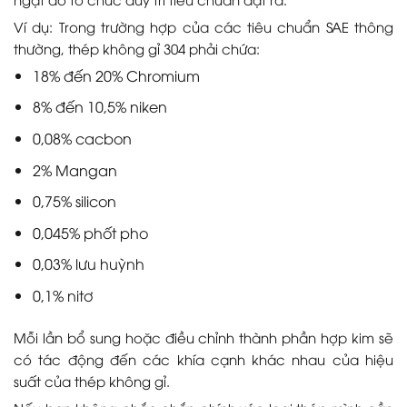
Ví dụ: Trong trường hợp của các tiêu chuẩn SAE thông
thường, thép không gỉ 304 phải chứa:
18% đến 20% Chromium
8% đến 10,5% niken
0,08% cacbon
2% Mangan
0,75% silicon
0,045% phốt pho
0,03% lưu huỳnh
0,1% nitơ
Mỗi lần bổ sung hoặc điều chỉnh thành phần hợp kim sẽ
có tác động đến các khía cạnh khác nhau của hiệu
suất của thép không gỉ.