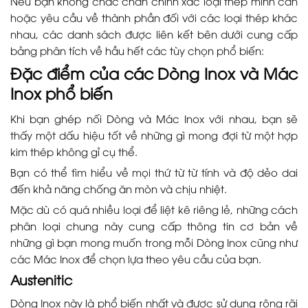
Nếu bạn không chắc chắn chính xác loại thép mình cần
hoặc yêu cầu về thành phần đối với các loại thép khác
nhau, các danh sách được liên kết bên dưới cung cấp
bảng phân tích về hầu hết các tùy chọn phổ biến:
Đặc điểm của các Dòng Inox và Mác
Inox phổ biến
Khi bạn ghép nối Dòng và Mác Inox với nhau, bạn sẽ
thấy một dấu hiệu tốt về những gì mong đợi từ một hợp
kim thép không gỉ cụ thể.
Bạn có thể tìm hiểu về mọi thứ từ từ tính và độ dẻo dai
đến khả năng chống ăn mòn và chịu nhiệt.
Mặc dù có quá nhiều loại để liệt kê riêng lẻ, những cách
phân loại chung này cung cấp thông tin cơ bản về
những gì bạn mong muốn trong mỗi Dòng Inox cũng như
các Mác Inox để chọn lựa theo yêu cầu của bạn.
Austenitic
Dòng Inox này là phổ biến nhất và được sử dụng rộng rãi