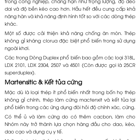
trong công nghiệp, chẳng hạn như trọng lượng, độ dẻo
dai và độ bền kéo cao hơn. Hầu hết đều cung cấp khả
năng hàn và khả năng định hình tốt so với các dòng thép
khác.
Một số được cải thiện khả năng chống ăn mòn. Thép
không gỉ kháng clorua đặc biệt phổ biến trong sử dụng
ngoài khơi.
Các trong Dòng Duplex phổ biến bao gồm các loại 318L,
LDX 2101, LDX 2304, 2507 và 4501 (Còn được gọi là 25CR
superduplex).
Martensitic & Kết tủa cứng
Mặc dù là loại thép ít phổ biến nhất trong bốn họ thép
không gỉ chính, thép làm cứng mactenxit và kết tủa lại
phổ biến trong các ứng dụng đòi hỏi độ chính xác, cứng.
Có thể ủ và làm cứng do có thêm cacbon, làm cho
Nhóm này trở thành lựa chọn hàng đầu cho dao, kéo,
dao cạo và dụng cụ y tế.