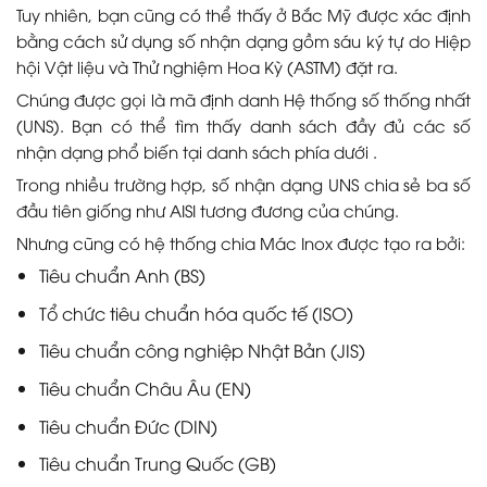
Tuy nhiên, bạn cũng có thể thấy ở Bắc Mỹ được xác định
bằng cách sử dụng số nhận dạng gồm sáu ký tự do Hiệp
hội Vật liệu và Thử nghiệm Hoa Kỳ (ASTM) đặt ra.
Chúng được gọi là mã định danh Hệ thống số thống nhất
(UNS). Bạn có thể tìm thấy danh sách đầy đủ các số
nhận dạng phổ biến tại danh sách phía dưới .
Trong nhiều trường hợp, số nhận dạng UNS chia sẻ ba số
đầu tiên giống như AISI tương đương của chúng.
Nhưng cũng có hệ thống chia Mác Inox được tạo ra bởi:
Tiêu chuẩn Anh (BS)
Tổ chức tiêu chuẩn hóa quốc tế (ISO)
Tiêu chuẩn công nghiệp Nhật Bản (JIS)
Tiêu chuẩn Châu Âu (EN)
Tiêu chuẩn Đức (DIN)
Tiêu chuẩn Trung Quốc (GB)