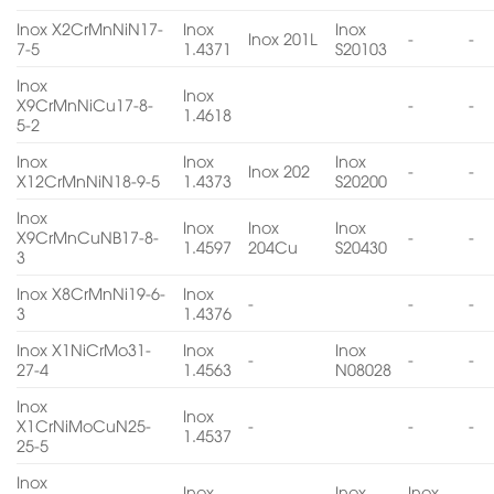
Inox X2CrMnNiN17-
Inox
Inox
Inox 201L
-
-
7-5
1.4371
S20103
Inox
Inox
X9CrMnNiCu17-8-
-
-
1.4618
5-2
Inox
Inox
Inox
Inox 202
-
-
X12CrMnNiN18-9-5
1.4373
S20200
Inox
Inox
Inox
Inox
X9CrMnCuNB17-8-
-
-
1.4597
204Cu
S20430
3
Inox X8CrMnNi19-6-
Inox
-
-
-
3
1.4376
Inox X1NiCrMo31-
Inox
Inox
-
-
-
27-4
1.4563
N08028
Inox
Inox
X1CrNiMoCuN25-
-
-
-
1.4537
25-5
Inox
Inox
Inox
Inox