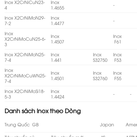
Inox X2CrNiCuN23-
Inox
-
4
1.4655
Inox X2CrNiMoN29-
Inox
-
7-2
1.4477
Inox
Inox
Inox
X2CrNiMoCuN25-6-
1.4507
F61
3
Inox X2CrNiMoN25-
Inox
Inox
Inox
7-4
1.441
S32750
F53
Inox
Inox
Inox
Inox
X2CrNiMoCuWN25-
1.4501
S32760
F55
7-4
Inox X2CrNiMoSi18-
Inox
-
-
5-3
1.4424
Danh sách
Inox theo Dòng
Trung Quốc GB
Japan
Amer