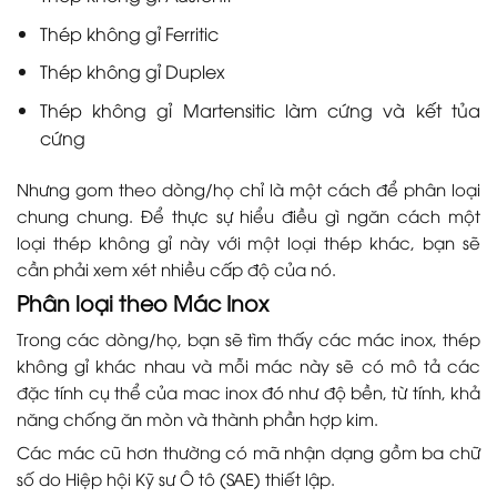
Thép không gỉ Ferritic
Thép không gỉ Duplex
Thép không gỉ Martensitic làm cứng và kết tủa
cứng
Nhưng gom theo dòng/họ chỉ là một cách để phân loại
chung chung. Để thực sự hiểu điều gì ngăn cách một
loại thép không gỉ này với một loại thép khác, bạn sẽ
cần phải xem xét nhiều cấp độ của nó.
Phân loại theo Mác Inox
Trong các dòng/họ, bạn sẽ tìm thấy các mác inox, thép
không gỉ khác nhau và mỗi mác này sẽ có mô tả các
đặc tính cụ thể của mac inox đó như độ bền, từ tính, khả
năng chống ăn mòn và thành phần hợp kim.
Các mác cũ hơn thường có mã nhận dạng gồm ba chữ
số do Hiệp hội Kỹ sư Ô tô (SAE) thiết lập.