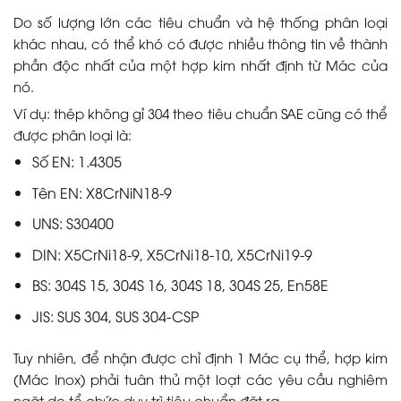
Do số lượng lớn các tiêu chuẩn và hệ thống phân loại
khác nhau, có thể khó có được nhiều thông tin về thành
phần độc nhất của một hợp kim nhất định từ Mác của
nó.
Ví dụ: thép không gỉ 304 theo tiêu chuẩn SAE cũng có thể
được phân loại là:
Số EN: 1.4305
Tên EN: X8CrNiN18-9
UNS: S30400
DIN: X5CrNi18-9, X5CrNi18-10, X5CrNi19-9
BS: 304S 15, 304S 16, 304S 18, 304S 25, En58E
JIS: SUS 304, SUS 304-CSP
Tuy nhiên, để nhận được chỉ định 1 Mác cụ thể, hợp kim
(Mác Inox) phải tuân thủ một loạt các yêu cầu nghiêm
ngặt do tổ chức duy trì tiêu chuẩn đặt ra.