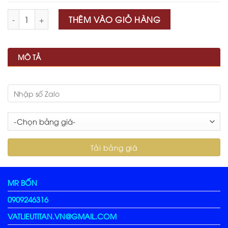
Số lượng
THÊM VÀO GIỎ HÀNG
MÔ TẢ
MR BỐN
0909246316
VATLIEUTITAN.VN@GMAIL.COM