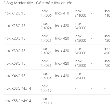
Dòng Martensitic - Các mác tiêu chuẩn
Inox
Inox
Ino
Inox X12Cr13
Inox 410
-
1.4006
S41000
41
Inox
Inox
Inox X15Cr13
Inox 420
-
-
1.4024
S42000
Inox
Inox
Ino
Inox X20Cr13
Inox 420
-
1.4021
S42000
42
Inox
Inox
Ino
Inox X30Cr13
Inox 420
-
1.4028
S42000
42
Inox
Inox
Ino
Inox X39Cr13
Inox 420
-
1.4031
S42000
42
Inox
Inox
Inox X46Cr13
Inox 420
-
-
1.4034
S42000
Inox
Inox X38CrMo14
-
-
-
1.4419
Inox
Inox X55CrMo14
-
-
-
1.4110