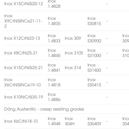
Inox
Inox X15CrNiSi20-12
-
1.4828
Inox
Inox
Inox
X9CrNiSiNCe21-11-
-
1.4835
S30815
2
Inox
Inox
Ino
Inox X12CrNi23-13
Inox 309
-
1.4833
S30900
30
Inox
Inox
Ino
Inox X8CrNi25-21
Inox 310S
-
1.4845
S31000
31
Inox
Inox
Inox X15CrNiSi25-21
Inox 314
-
1.4841
S31400
Inox
Inox
Inox
-
X6CrNiSiNCe19-10
1.4818
S30415
Inox
Inox X10NiCrSi35-19
-
1.4886
Dòng Austenitic - creep resisting grades
Inox
Inox
Inox
Ino
Inox X6CrNi18-10
-
1.4948
304H
S30409
30