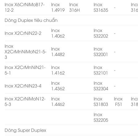
Inox X6CrNiMoB17-
Inox
Inox
Inox
Ino
-
12-2
1.4919
316H
S31635
31
Dòng Duplex tiêu chuẩn
Inox
Inox
Inox X2CrNiN22-2
-
1.4062
S32202
Inox
Inox
Inox
X2CrMnNiMoN21-5-
-
1.4482
S32001
3
Inox X2CrMnNiN21-
Inox
Inox
-
5-1
1.4162
S32101
Inox
Inox
Inox X2CrNiN23-4
-
1.4362
S32304
Inox X2CrNiMoN12-
Inox
Inox
Inox
Ino
5-3
1.4462
S31803
F51
31
Inox
S32205
Dòng Super Duplex