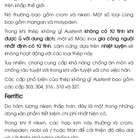
trên khắp thế giới.
Nó thường bao gồm crom và niken. Một số loại cũng
bao gồm mangan và molypden.
Trong khi thép không gỉ Austenit
không có từ tính khi
được ủ với dung dịch
, một số Mác Inox
gia công nguội
nhất định có từ tính
. Làm cứng dựa trên
nhiệt luyện
sẽ
không hoạt động với các loại thép này.
Tuy nhiên, chúng cung cấp khả năng chống ăn mòn và
chống rão tuyệt vời trong khi vẫn tuyệt vời cho việc hàn.
Các cấp phổ biến của thép không gỉ Austenit bao gồm
các cấp 303, 304, 316 , 310 và 321.
Ferritic
Do hàm lượng niken thấp hơn, đây là một trong những
dòng sản phẩm tiết kiệm chi phí nhất hiện có.
Trong khi ít niken, các hợp kim này thường là crom,
molypden, niobi và / hoặc titan để cải thiện độ dẻo dai
và cải thiện khả năng chống rão.