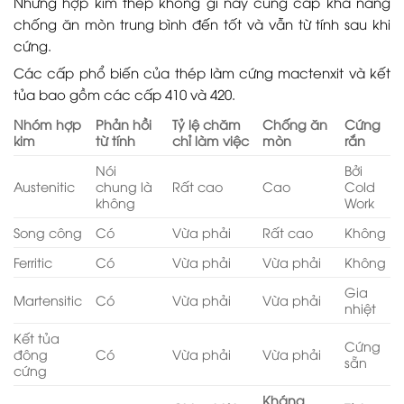
Những hợp kim thép không gỉ này cung cấp khả năng
chống ăn mòn trung bình đến tốt và vẫn từ tính sau khi
cứng.
Các cấp phổ biến của thép làm cứng mactenxit và kết
tủa bao gồm các cấp 410 và 420.
Nhóm hợp
Phản hồi
Tỷ lệ chăm
Chống ăn
Cứng
kim
từ tính
chỉ làm việc
mòn
rắn
Nói
Bởi
Austenitic
chung là
Rất cao
Cao
Cold
không
Work
Song công
Có
Vừa phải
Rất cao
Không
Ferritic
Có
Vừa phải
Vừa phải
Không
Gia
Martensitic
Có
Vừa phải
Vừa phải
nhiệt
Kết tủa
Cứng
đông
Có
Vừa phải
Vừa phải
sẵn
cứng
Kháng