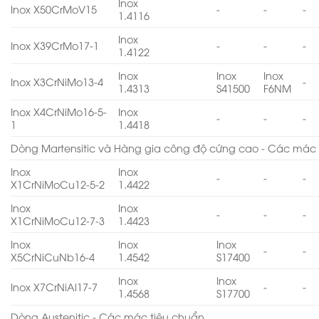
Inox
Inox X50CrMoV15
-
-
-
1.4116
Inox
Inox X39CrMo17-1
-
-
-
1.4122
Inox
Inox
Inox
Inox X3CrNiMo13-4
-
1.4313
S41500
F6NM
Inox X4CrNiMo16-5-
Inox
-
-
-
1
1.4418
Dòng Martensitic và Hàng gia công độ cứng cao - Các mác 
Inox
Inox
-
-
-
X1CrNiMoCu12-5-2
1.4422
Inox
Inox
-
-
-
X1CrNiMoCu12-7-3
1.4423
Inox
Inox
Inox
-
-
X5CrNiCuNb16-4
1.4542
S17400
Inox
Inox
Inox X7CrNiAl17-7
-
-
1.4568
S17700
Dòng Austenitic - Các mác tiêu chuẩn