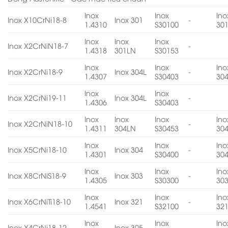
Inox
Inox
Ino
Inox X10CrNi18-8
Inox 301
-
1.4310
S30100
30
Inox
Inox
Inox
Inox X2CrNiN18-7
-
1.4318
301LN
S30153
Inox
Inox
Ino
Inox X2CrNi18-9
Inox 304L
-
1.4307
S30403
30
Inox
Inox
Inox X2CrNi19-11
Inox 304L
-
1.4306
S30403
Inox
Inox
Inox
Ino
Inox X2CrNiN18-10
-
1.4311
304LN
S30453
30
Inox
Inox
Ino
Inox X5CrNi18-10
Inox 304
-
1.4301
S30400
30
Inox
Inox
Ino
Inox X8CrNiS18-9
Inox 303
-
1.4305
S30300
30
Inox
Inox
Ino
Inox X6CrNiTi18-10
Inox 321
-
1.4541
S32100
32
Inox
Inox
Ino
Inox X4CrNi18-12
Inox 305
-