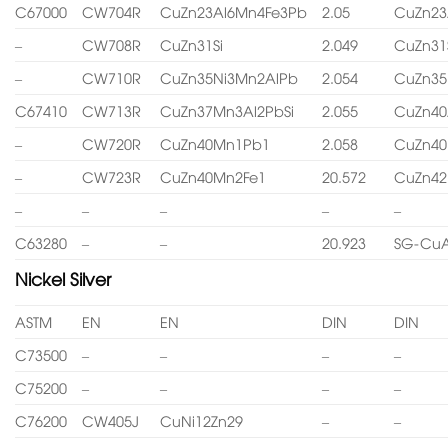
C67000
CW704R
CuZn23Al6Mn4Fe3Pb
2.05
CuZn23
–
CW708R
CuZn31Si
2.049
CuZn31
–
CW710R
CuZn35Ni3Mn2AlPb
2.054
CuZn35
C67410
CW713R
CuZn37Mn3Al2PbSi
2.055
CuZn40
–
CW720R
CuZn40Mn1Pb1
2.058
CuZn4
–
CW723R
CuZn40Mn2Fe1
20.572
CuZn4
–
–
–
–
–
C63280
–
–
20.923
SG-CuA
Nickel Silver
ASTM
EN
EN
DIN
DIN
C73500
–
–
–
–
C75200
–
–
–
–
C76200
CW405J
CuNi12Zn29
–
–