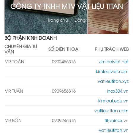
CÔNG TY TNHH MTV VẬT LIỆU TITAN
Trang chủ
/
Đồng
BỘ PHẬN KINH DOANH
CHUYÊN GIA TƯ
SỐ ĐIỆN THOẠI
PHỤ TRÁCH WEB
VẤN
MR TOÀN
0902456316
kimloaiviet.net
kimloaiviet.com
vatlieutitan.xyz
MR TUẤN
0909656316
inox304.vn
kimloai.edu.vn
vatlieutitan.com
MR BỐN
0909246316
titaninox
.vn
vatlieutitan.vn