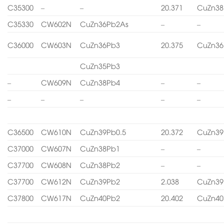
C35300
–
–
20.371
CuZn38
C35330
CW602N
CuZn36Pb2As
–
–
C36000
CW603N
CuZn36Pb3
20.375
CuZn36
CuZn35Pb3
–
CW609N
CuZn38Pb4
–
–
–
–
–
–
–
C36500
CW610N
CuZn39Pb0.5
20.372
CuZn39
C37000
CW607N
CuZn38Pb1
–
–
C37700
CW608N
CuZn38Pb2
–
–
C37700
CW612N
CuZn39Pb2
2.038
CuZn39
C37800
CW617N
CuZn40Pb2
20.402
CuZn40