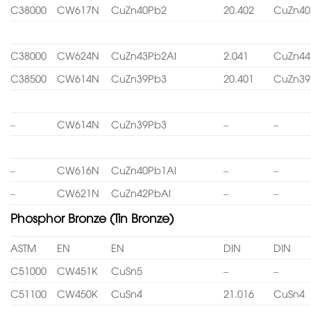
C38000
CW617N
CuZn40Pb2
20.402
CuZn40
C38000
CW624N
CuZn43Pb2Al
2.041
CuZn44
C38500
CW614N
CuZn39Pb3
20.401
CuZn39
–
CW614N
CuZn39Pb3
–
–
–
CW616N
CuZn40Pb1Al
–
–
–
CW621N
CuZn42PbAl
–
–
Phosphor Bronze (Tin Bronze)
ASTM
EN
EN
DIN
DIN
C51000
CW451K
CuSn5
–
–
C51100
CW450K
CuSn4
21.016
CuSn4