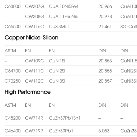
C63000
CW307G
CuAl10Ni5Fe4
20.966
CuAl10
–
CW308G
CuAl11Fe6Ni6
20.978
CuAl11
C65500
CW116C
CuSi3Mn1
21.461
SG-CuS
Copper Nickel Silicon
ASTM
EN
EN
DIN
DIN
–
CW109C
CuNi1Si
20.853
CuNi1.5
C64700
CW111C
CuNi2Si
20.855
CuNi2Si
C70250
CW112C
CuNi3Si
20.857
CuNi3Si
High Performance
ASTM
EN
EN
DIN
DIN
C48200
CW714R
CuZn37Pb1Sn1
–
–
C46400
CW719R
CuZn39Pb1
3.053
CuZn38