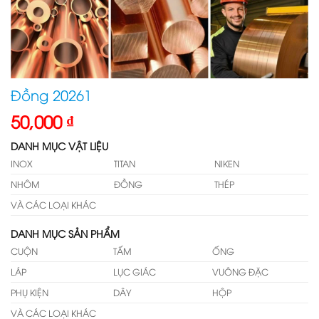
Đồng 20261
50,000
₫
DANH MỤC VẬT LIỆU
INOX
TITAN
NIKEN
NHÔM
ĐỒNG
THÉP
VÀ CÁC LOẠI KHÁC
DANH MỤC SẢN PHẨM
CUỘN
TẤM
ỐNG
LÁP
LỤC GIÁC
VUÔNG ĐẶC
PHỤ KIỆN
DÂY
HỘP
VÀ CÁC LOẠI KHÁC