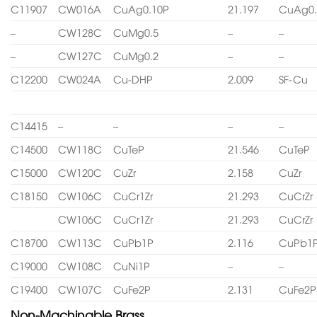
C11907
CW016A
CuAg0.10P
21.197
CuAg0.
–
CW128C
CuMg0.5
–
–
–
CW127C
CuMg0.2
–
–
C12200
CW024A
Cu-DHP
2.009
SF-Cu
C14415
–
–
–
–
C14500
CW118C
CuTeP
21.546
CuTeP
C15000
CW120C
CuZr
2.158
CuZr
C18150
CW106C
CuCr1Zr
21.293
CuCrZr
CW106C
CuCr1Zr
21.293
CuCrZr
C18700
CW113C
CuPb1P
2.116
CuPb1
C19000
CW108C
CuNi1P
–
–
C19400
CW107C
CuFe2P
2.131
CuFe2P
Non-Machinable Brass