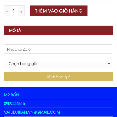
Số lượng
THÊM VÀO GIỎ HÀNG
MÔ TẢ
MR BỐN
0909246316
VATLIEUTITAN.VN@GMAIL.COM