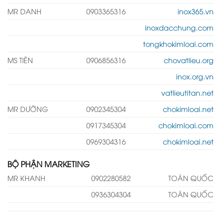
MR DANH
0903365316
inox365.vn
inoxdacchung.com
tongkhokimloai.com
MS TIÊN
0906856316
chovatlieu.org
inox.org.vn
vatlieutitan.net
MR DƯỠNG
0902345304
chokimloai.net
0917345304
chokimloai.com
0969304316
chokimloai.net
BỘ PHẬN MARKETING
MR KHANH
0902280582
TOÀN QUỐC
0936304304
TOÀN QUỐC