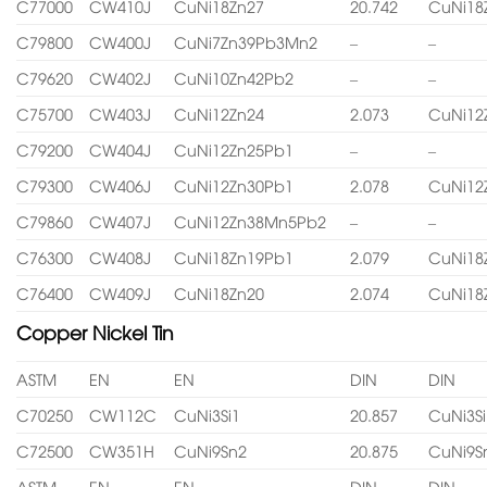
C77000
CW410J
CuNi18Zn27
20.742
CuNi18
C79800
CW400J
CuNi7Zn39Pb3Mn2
–
–
C79620
CW402J
CuNi10Zn42Pb2
–
–
C75700
CW403J
CuNi12Zn24
2.073
CuNi12
C79200
CW404J
CuNi12Zn25Pb1
–
–
C79300
CW406J
CuNi12Zn30Pb1
2.078
CuNi12
C79860
CW407J
CuNi12Zn38Mn5Pb2
–
–
C76300
CW408J
CuNi18Zn19Pb1
2.079
CuNi18
C76400
CW409J
CuNi18Zn20
2.074
CuNi18
Copper Nickel Tin
ASTM
EN
EN
DIN
DIN
C70250
CW112C
CuNi3Si1
20.857
CuNi3Si
C72500
CW351H
CuNi9Sn2
20.875
CuNi9S
ASTM
EN
EN
DIN
DIN