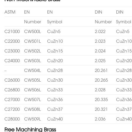
ASTM
EN
EN
DIN
DIN
Number
Symbol
Number
Symbol
C21000
CW500L
CuZn5
2.022
CuZn5
C22000
CW501L
CuZn10
2.023
CuZn10
C23000
CW502L
CuZn15
2.024
CuZn15
C24000
CW503L
CuZn20
2.025
CuZn20
–
CW504L
CuZn28
20.261
CuZn28
C26000
CW505L
CuZn30
20.265
CuZn30
C26800
CW506L
CuZn33
2.028
CuZn33
C27000
CW507L
CuZn36
20.335
CuZn36
C27200
CW508L
CuZn37
20.321
CuZn37
C28000
CW509L
CuZn40
2.036
CuZn40
Free Machining Brass