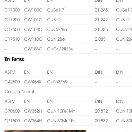
C17000
CW100C
CuBe1.7
21.245
CuBe1.
C17200
CW101C
CuBe2
21.247
CuBe2
C17500
CW104C
CuCo2Be
21.285
CuCo2
C17510
CW110C
CuNi2Be
2.085
CuNi2B
–
CW103C
CuCo1Ni1Be
–
–
Tin Brass
ASTM
EN
EN
DIN
DIN
C42500
CW454K
CuSn3Zn9
–
–
Copper Nickel
ASTM
EN
EN
DIN
DIN
C70600
CW352H
CuNi10Fe1Mn
20.872
CuNi10
C71500
CW354H
CuNi30Mn1Fe
20.882
CuNi30