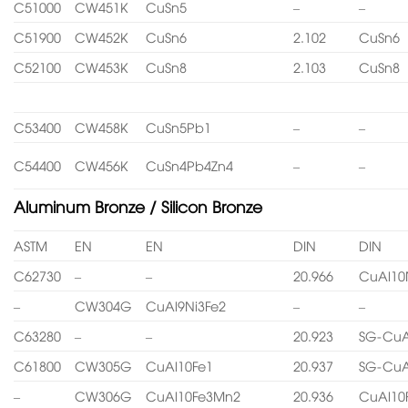
C51000
CW451K
CuSn5
–
–
C51900
CW452K
CuSn6
2.102
CuSn6
C52100
CW453K
CuSn8
2.103
CuSn8
C53400
CW458K
CuSn5Pb1
–
–
C54400
CW456K
CuSn4Pb4Zn4
–
–
Aluminum Bronze / Silicon Bronze
ASTM
EN
EN
DIN
DIN
C62730
–
–
20.966
CuAl10
–
CW304G
CuAl9Ni3Fe2
–
–
C63280
–
–
20.923
SG-CuA
C61800
CW305G
CuAl10Fe1
20.937
SG-CuA
–
CW306G
CuAl10Fe3Mn2
20.936
CuAl10