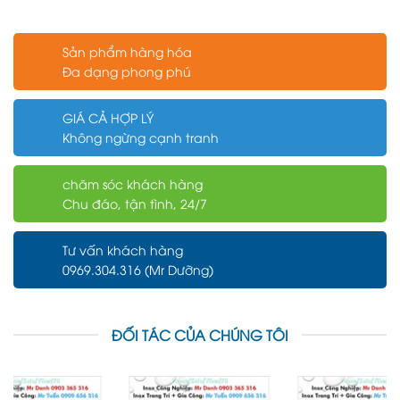
Sản phẩm hàng hóa
Đa dạng phong phú
GIÁ CẢ HỢP LÝ
Không ngừng cạnh tranh
chăm sóc khách hàng
Chu đáo, tận tình, 24/7
Tư vấn khách hàng
0969.304.316 (Mr Dưỡng)
ĐỐI TÁC CỦA CHÚNG TÔI