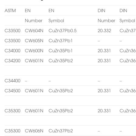
ASTM
EN
EN
DIN
DIN
Number
Symbol
Number
Symbol
C33500
CW604N
CuZn37Pb0.5
20.332
CuZn37
C33500
CW605N
CuZn37Pb1
–
–
C34000
CW600N
CuZn35Pb1
20.331
CuZn36
C34200
CW601N
CuZn35Pb2
20.331
CuZn36
C34400
–
–
–
–
C34500
CW601N
CuZn35Pb2
20.331
CuZn36
C35300
CW601N
CuZn35Pb2
20.331
CuZn36
C35300
CW606N
CuZn37Pb2
–
–