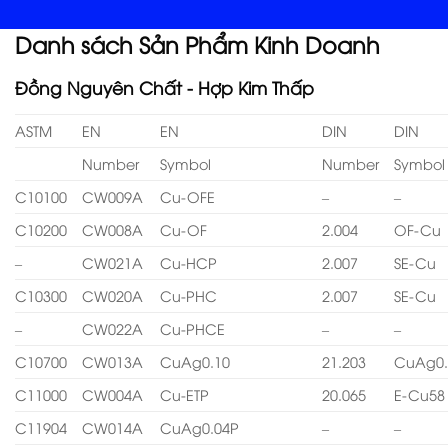
Danh sách Sản Phẩm Kinh Doanh
Đồng Nguyên Chất - Hợp Kim Thấp
ASTM
EN
EN
DIN
DIN
Number
Symbol
Number
Symbol
C10100
CW009A
Cu-OFE
–
–
C10200
CW008A
Cu-OF
2.004
OF-Cu
–
CW021A
Cu-HCP
2.007
SE-Cu
C10300
CW020A
Cu-PHC
2.007
SE-Cu
–
CW022A
Cu-PHCE
–
–
C10700
CW013A
CuAg0.10
21.203
CuAg0.
C11000
CW004A
Cu-ETP
20.065
E-Cu58
C11904
CW014A
CuAg0.04P
–
–