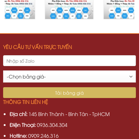
YÊU CẦU TƯ VẤN TRỰC TUYẾN
THÔNG TIN LIÊN HỆ
Địa chỉ:
145 Bình Thành - Bình Tân - TpHCM
Điện Thoại:
0936.304.304
Hotline:
0909.246.316