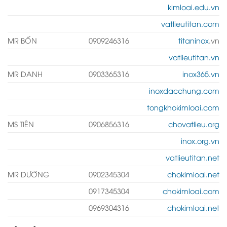
kimloai.edu.vn
vatlieutitan.com
MR BỐN
0909246316
titaninox
.vn
vatlieutitan.vn
MR DANH
0903365316
inox365.vn
inoxdacchung.com
tongkhokimloai.com
MS TIÊN
0906856316
chovatlieu.org
inox.org.vn
vatlieutitan.net
MR DƯỠNG
0902345304
chokimloai.net
0917345304
chokimloai.com
0969304316
chokimloai.net