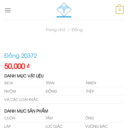
Skip
to
0
content
Trang chủ
/
Đồng
Đồng 20372
50,000
₫
DANH MỤC VẬT LIỆU
INOX
TITAN
NIKEN
NHÔM
ĐỒNG
THÉP
VÀ CÁC LOẠI KHÁC
DANH MỤC SẢN PHẨM
CUỘN
TẤM
ỐNG
LÁP
LỤC GIÁC
VUÔNG ĐẶC