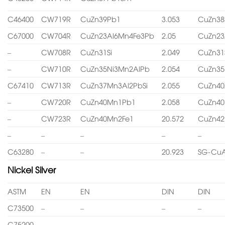
C46400
CW719R
CuZn39Pb1
3.053
CuZn38
C67000
CW704R
CuZn23Al6Mn4Fe3Pb
2.05
CuZn23
–
CW708R
CuZn31Si
2.049
CuZn31
–
CW710R
CuZn35Ni3Mn2AlPb
2.054
CuZn35
C67410
CW713R
CuZn37Mn3Al2PbSi
2.055
CuZn40
–
CW720R
CuZn40Mn1Pb1
2.058
CuZn4
–
CW723R
CuZn40Mn2Fe1
20.572
CuZn4
–
–
–
–
–
C63280
–
–
20.923
SG-CuA
Nickel Silver
ASTM
EN
EN
DIN
DIN
C73500
–
–
–
–
C75200
–
–
–
–