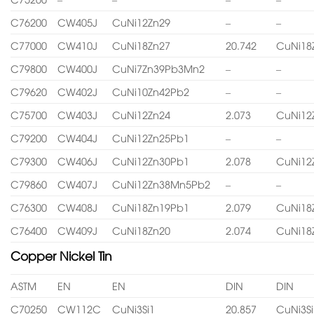
C76200
CW405J
CuNi12Zn29
–
–
C77000
CW410J
CuNi18Zn27
20.742
CuNi18
C79800
CW400J
CuNi7Zn39Pb3Mn2
–
–
C79620
CW402J
CuNi10Zn42Pb2
–
–
C75700
CW403J
CuNi12Zn24
2.073
CuNi12
C79200
CW404J
CuNi12Zn25Pb1
–
–
C79300
CW406J
CuNi12Zn30Pb1
2.078
CuNi12
C79860
CW407J
CuNi12Zn38Mn5Pb2
–
–
C76300
CW408J
CuNi18Zn19Pb1
2.079
CuNi18
C76400
CW409J
CuNi18Zn20
2.074
CuNi18
Copper Nickel Tin
ASTM
EN
EN
DIN
DIN
C70250
CW112C
CuNi3Si1
20.857
CuNi3Si