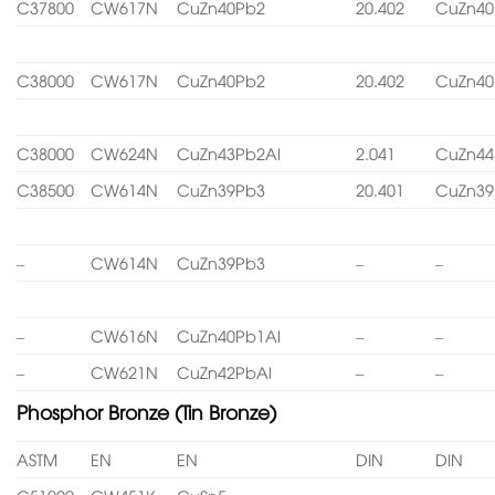
C37800
CW617N
CuZn40Pb2
20.402
CuZn40
C38000
CW617N
CuZn40Pb2
20.402
CuZn40
C38000
CW624N
CuZn43Pb2Al
2.041
CuZn44
C38500
CW614N
CuZn39Pb3
20.401
CuZn39
–
CW614N
CuZn39Pb3
–
–
–
CW616N
CuZn40Pb1Al
–
–
–
CW621N
CuZn42PbAl
–
–
Phosphor Bronze (Tin Bronze)
ASTM
EN
EN
DIN
DIN