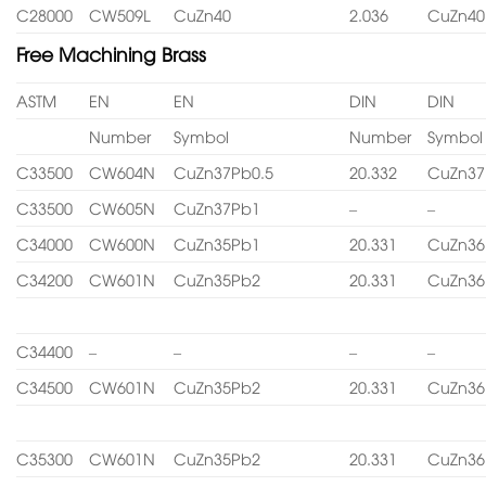
C28000
CW509L
CuZn40
2.036
CuZn40
Free Machining Brass
ASTM
EN
EN
DIN
DIN
Number
Symbol
Number
Symbol
C33500
CW604N
CuZn37Pb0.5
20.332
CuZn37
C33500
CW605N
CuZn37Pb1
–
–
C34000
CW600N
CuZn35Pb1
20.331
CuZn36
C34200
CW601N
CuZn35Pb2
20.331
CuZn36
C34400
–
–
–
–
C34500
CW601N
CuZn35Pb2
20.331
CuZn36
C35300
CW601N
CuZn35Pb2
20.331
CuZn36