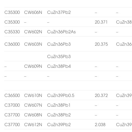
C35300
CW606N
CuZn37Pb2
–
–
C35300
–
–
20.371
CuZn38
C35330
CW602N
CuZn36Pb2As
–
–
C36000
CW603N
CuZn36Pb3
20.375
CuZn36
CuZn35Pb3
–
CW609N
CuZn38Pb4
–
–
–
–
–
–
–
C36500
CW610N
CuZn39Pb0.5
20.372
CuZn39
C37000
CW607N
CuZn38Pb1
–
–
C37700
CW608N
CuZn38Pb2
–
–
C37700
CW612N
CuZn39Pb2
2.038
CuZn39