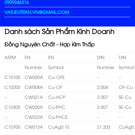
0909246316
VATLIEUTITAN.VN@GMAIL.COM
Danh sách Sản Phẩm Kinh Doanh
Đồng Nguyên Chất - Hợp Kim Thấp
ASTM
EN
EN
DIN
DIN
Number
Symbol
Number
Symbol
C10100
CW009A
Cu-OFE
–
–
C10200
CW008A
Cu-OF
2.004
OF-Cu
–
CW021A
Cu-HCP
2.007
SE-Cu
C10300
CW020A
Cu-PHC
2.007
SE-Cu
–
CW022A
Cu-PHCE
–
–
C10700
CW013A
CuAg0.10
21.203
CuAg0.