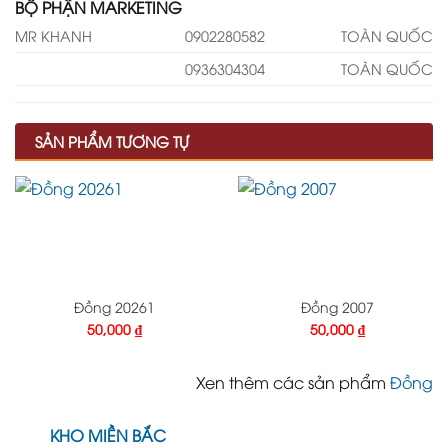
BỘ PHẬN MARKETING
MR KHANH
0902280582
TOÀN QUỐC
0936304304
TOÀN QUỐC
SẢN PHẨM TƯƠNG TỰ
Đồng 20261
Đồng 2007
50,000
₫
50,000
₫
Xen thêm các sản phẩm
Đồng
KHO MIỀN BẮC