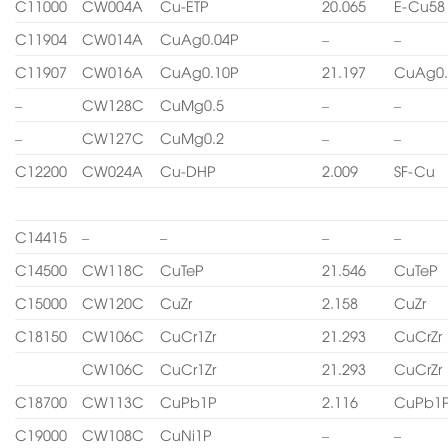
C11000
CW004A
Cu-ETP
20.065
E-Cu58
C11904
CW014A
CuAg0.04P
–
–
C11907
CW016A
CuAg0.10P
21.197
CuAg0.
–
CW128C
CuMg0.5
–
–
–
CW127C
CuMg0.2
–
–
C12200
CW024A
Cu-DHP
2.009
SF-Cu
C14415
–
–
–
–
C14500
CW118C
CuTeP
21.546
CuTeP
C15000
CW120C
CuZr
2.158
CuZr
C18150
CW106C
CuCr1Zr
21.293
CuCrZr
CW106C
CuCr1Zr
21.293
CuCrZr
C18700
CW113C
CuPb1P
2.116
CuPb1
C19000
CW108C
CuNi1P
–
–