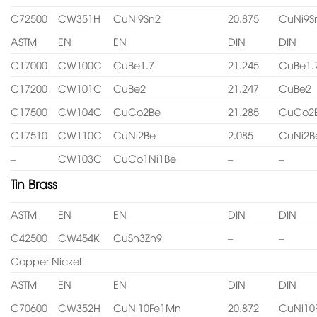
C72500
CW351H
CuNi9Sn2
20.875
CuNi9S
ASTM
EN
EN
DIN
DIN
C17000
CW100C
CuBe1.7
21.245
CuBe1.
C17200
CW101C
CuBe2
21.247
CuBe2
C17500
CW104C
CuCo2Be
21.285
CuCo2
C17510
CW110C
CuNi2Be
2.085
CuNi2B
–
CW103C
CuCo1Ni1Be
–
–
Tin Brass
ASTM
EN
EN
DIN
DIN
C42500
CW454K
CuSn3Zn9
–
–
Copper Nickel
ASTM
EN
EN
DIN
DIN
C70600
CW352H
CuNi10Fe1Mn
20.872
CuNi10