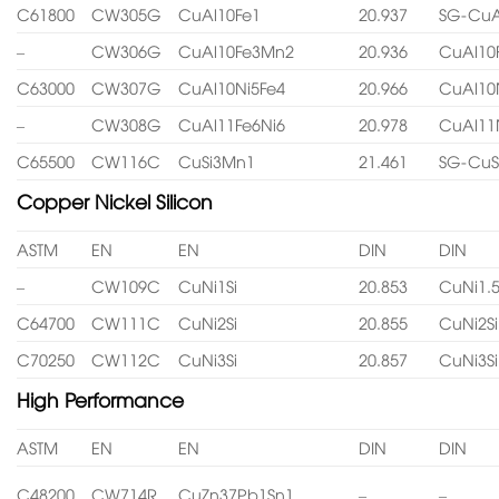
C61800
CW305G
CuAl10Fe1
20.937
SG-CuA
–
CW306G
CuAl10Fe3Mn2
20.936
CuAl10
C63000
CW307G
CuAl10Ni5Fe4
20.966
CuAl10
–
CW308G
CuAl11Fe6Ni6
20.978
CuAl11
C65500
CW116C
CuSi3Mn1
21.461
SG-CuS
Copper Nickel Silicon
ASTM
EN
EN
DIN
DIN
–
CW109C
CuNi1Si
20.853
CuNi1.5
C64700
CW111C
CuNi2Si
20.855
CuNi2Si
C70250
CW112C
CuNi3Si
20.857
CuNi3Si
High Performance
ASTM
EN
EN
DIN
DIN
C48200
CW714R
CuZn37Pb1Sn1
–
–