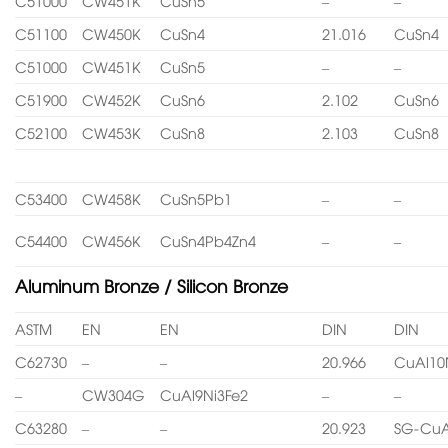
C51000
CW451K
CuSn5
–
–
C51100
CW450K
CuSn4
21.016
CuSn4
C51000
CW451K
CuSn5
–
–
C51900
CW452K
CuSn6
2.102
CuSn6
C52100
CW453K
CuSn8
2.103
CuSn8
C53400
CW458K
CuSn5Pb1
–
–
C54400
CW456K
CuSn4Pb4Zn4
–
–
Aluminum Bronze / Silicon Bronze
ASTM
EN
EN
DIN
DIN
C62730
–
–
20.966
CuAl10
–
CW304G
CuAl9Ni3Fe2
–
–
C63280
–
–
20.923
SG-CuA