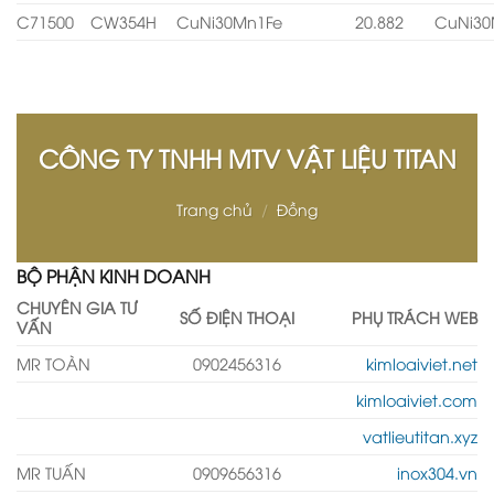
C71500
CW354H
CuNi30Mn1Fe
20.882
CuNi30
CÔNG TY TNHH MTV VẬT LIỆU TITAN
Trang chủ
/
Đồng
BỘ PHẬN KINH DOANH
CHUYÊN GIA TƯ
SỐ ĐIỆN THOẠI
PHỤ TRÁCH WEB
VẤN
MR TOÀN
0902456316
kimloaiviet.net
kimloaiviet.com
vatlieutitan.xyz
MR TUẤN
0909656316
inox304.vn