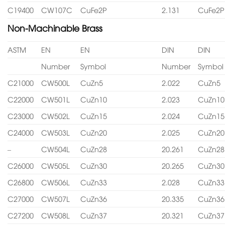
C19400
CW107C
CuFe2P
2.131
CuFe2P
Non-Machinable Brass
ASTM
EN
EN
DIN
DIN
Number
Symbol
Number
Symbol
C21000
CW500L
CuZn5
2.022
CuZn5
C22000
CW501L
CuZn10
2.023
CuZn10
C23000
CW502L
CuZn15
2.024
CuZn15
C24000
CW503L
CuZn20
2.025
CuZn20
–
CW504L
CuZn28
20.261
CuZn28
C26000
CW505L
CuZn30
20.265
CuZn30
C26800
CW506L
CuZn33
2.028
CuZn33
C27000
CW507L
CuZn36
20.335
CuZn36
C27200
CW508L
CuZn37
20.321
CuZn37