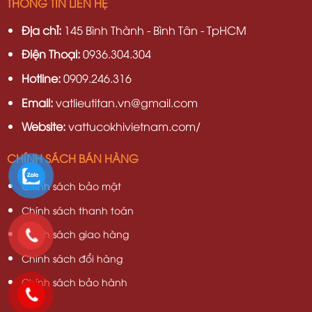
THÔNG TIN LIÊN HỆ
Địa chỉ:
145 Bình Thành - Bình Tân - TpHCM
Điện Thoại:
0936.304.304
Hotline:
0909.246.316
Email:
vatlieutitan.vn@gmail.com
Website:
vattucokhivietnam.com/
CHÍNH SÁCH BÁN HÀNG
Chính sách bảo mật
Chính sách thanh toán
Chính sách giao hàng
Chinh sách đổi hàng
Chính sách bảo hành