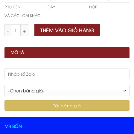
PHỤ KIỆN
DÂY
HỘP
VÀ CÁC LOẠI KHÁC
Số lượng
THÊM VÀO GIỎ HÀNG
MÔ TẢ
MR BỐN