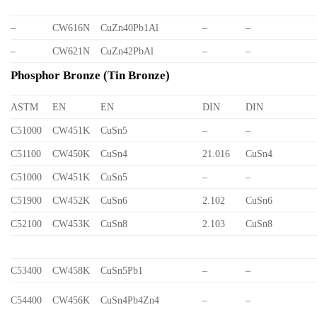
–
CW616N
CuZn40Pb1Al
–
–
–
CW621N
CuZn42PbAl
–
–
Phosphor Bronze (Tin Bronze)
ASTM
EN
EN
DIN
DIN
C51000
CW451K
CuSn5
–
–
C51100
CW450K
CuSn4
21.016
CuSn4
C51000
CW451K
CuSn5
–
–
C51900
CW452K
CuSn6
2.102
CuSn6
C52100
CW453K
CuSn8
2.103
CuSn8
C53400
CW458K
CuSn5Pb1
–
–
C54400
CW456K
CuSn4Pb4Zn4
–
–