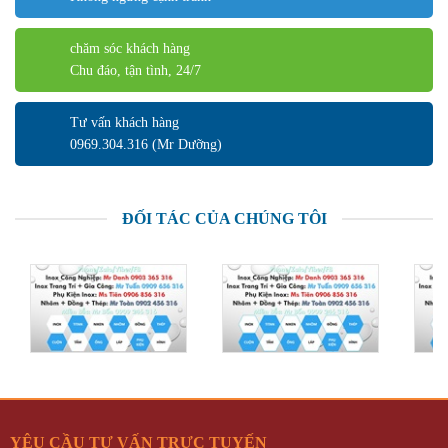
chăm sóc khách hàng
Chu đáo, tận tình, 24/7
Tư vấn khách hàng
0969.304.316 (Mr Dưỡng)
ĐỐI TÁC CỦA CHÚNG TÔI
YÊU CẦU TƯ VẤN TRỰC TUYẾN