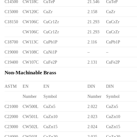
C14500
CW118C
CuTeP
21.546
CuTeP
C15000
CW120C
CuZr
2.158
CuZr
C18150
CW106C
CuCr1Zr
21.293
CuCrZr
CW106C
CuCr1Zr
21.293
CuCrZr
C18700
CW113C
CuPb1P
2.116
CuPb1P
C19000
CW108C
CuNi1P
–
–
C19400
CW107C
CuFe2P
2.131
CuFe2P
Non-Machinable Brass
ASTM
EN
EN
DIN
DIN
Number
Symbol
Number
Symbol
C21000
CW500L
CuZn5
2.022
CuZn5
C22000
CW501L
CuZn10
2.023
CuZn10
C23000
CW502L
CuZn15
2.024
CuZn15
C24000
CW503L
CuZn20
2.025
CuZn20