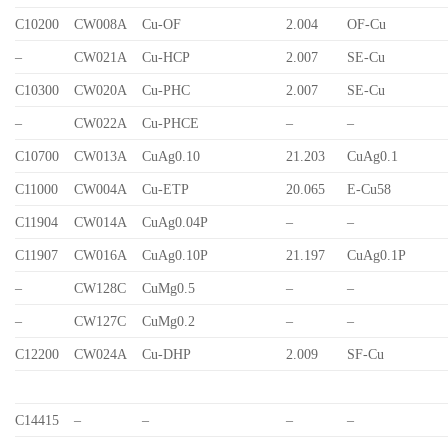
C10200
CW008A
Cu-OF
2.004
OF-Cu
–
CW021A
Cu-HCP
2.007
SE-Cu
C10300
CW020A
Cu-PHC
2.007
SE-Cu
–
CW022A
Cu-PHCE
–
–
C10700
CW013A
CuAg0.10
21.203
CuAg0.1
C11000
CW004A
Cu-ETP
20.065
E-Cu58
C11904
CW014A
CuAg0.04P
–
–
C11907
CW016A
CuAg0.10P
21.197
CuAg0.1P
–
CW128C
CuMg0.5
–
–
–
CW127C
CuMg0.2
–
–
C12200
CW024A
Cu-DHP
2.009
SF-Cu
C14415
–
–
–
–