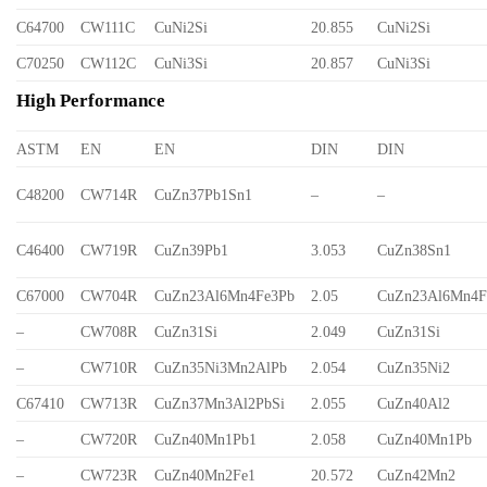
C64700
CW111C
CuNi2Si
20.855
CuNi2Si
C70250
CW112C
CuNi3Si
20.857
CuNi3Si
High Performance
ASTM
EN
EN
DIN
DIN
C48200
CW714R
CuZn37Pb1Sn1
–
–
C46400
CW719R
CuZn39Pb1
3.053
CuZn38Sn1
C67000
CW704R
CuZn23Al6Mn4Fe3Pb
2.05
CuZn23Al6Mn4F
–
CW708R
CuZn31Si
2.049
CuZn31Si
–
CW710R
CuZn35Ni3Mn2AlPb
2.054
CuZn35Ni2
C67410
CW713R
CuZn37Mn3Al2PbSi
2.055
CuZn40Al2
–
CW720R
CuZn40Mn1Pb1
2.058
CuZn40Mn1Pb
–
CW723R
CuZn40Mn2Fe1
20.572
CuZn42Mn2