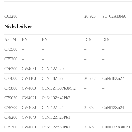
–
–
–
–
–
C63280
–
–
20.923
SG-CuAl8Ni6
Nickel Silver
ASTM
EN
EN
DIN
DIN
C73500
–
–
–
–
C75200
–
–
–
–
C76200
CW405J
CuNi12Zn29
–
–
C77000
CW410J
CuNi18Zn27
20.742
CuNi18Zn27
C79800
CW400J
CuNi7Zn39Pb3Mn2
–
–
C79620
CW402J
CuNi10Zn42Pb2
–
–
C75700
CW403J
CuNi12Zn24
2.073
CuNi12Zn24
C79200
CW404J
CuNi12Zn25Pb1
–
–
C79300
CW406J
CuNi12Zn30Pb1
2.078
CuNi12Zn30Pb1