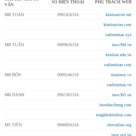
SỐ ĐIỆN THOẠI
PHỤ TRÁCH WEB
VẤN
MR TOÀN
0902456316
kimloaiviet.net
kimloaiviet.com
vatlieutitan.xyz
MR TUẤN
0909656316
inox304.vn
kimloai.edu.vn
vatlieutitan.com
MR BỐN
0909246316
titaninox
.vn
vatlieutitan.vn
MR DANH
0903365316
inox365.vn
inoxdacchung.com
tongkhokimloai.com
MS TIÊN
0906856316
chovatlieu.org
inox.org.vn