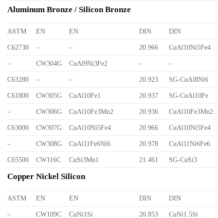
Aluminum Bronze / Silicon Bronze
ASTM
EN
EN
DIN
DIN
C62730
–
–
20.966
CuAl10Ni5Fe4
–
CW304G
CuAl9Ni3Fe2
–
–
C63280
–
–
20.923
SG-CuAl8Ni6
C61800
CW305G
CuAl10Fe1
20.937
SG-CuAl10Fe
–
CW306G
CuAl10Fe3Mn2
20.936
CuAl10Fe3Mn2
C63000
CW307G
CuAl10Ni5Fe4
20.966
CuAl10Ni5Fe4
–
CW308G
CuAl11Fe6Ni6
20.978
CuAl11Ni6Fe6
C65500
CW116C
CuSi3Mn1
21.461
SG-CuSi3
Copper Nickel Silicon
ASTM
EN
EN
DIN
DIN
–
CW109C
CuNi1Si
20.853
CuNi1.5Si