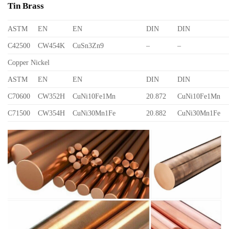
Tin Brass
ASTM
EN
EN
DIN
DIN
C42500
CW454K
CuSn3Zn9
–
–
Copper Nickel
ASTM
EN
EN
DIN
DIN
C70600
CW352H
CuNi10Fe1Mn
20.872
CuNi10Fe1Mn
C71500
CW354H
CuNi30Mn1Fe
20.882
CuNi30Mn1Fe