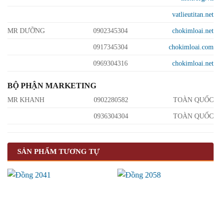
vatlieutitan.net
MR DƯỠNG
0902345304
chokimloai.net
0917345304
chokimloai.com
0969304316
chokimloai.net
BỘ PHẬN MARKETING
MR KHANH
0902280582
TOÀN QUỐC
0936304304
TOÀN QUỐC
SẢN PHẨM TƯƠNG TỰ