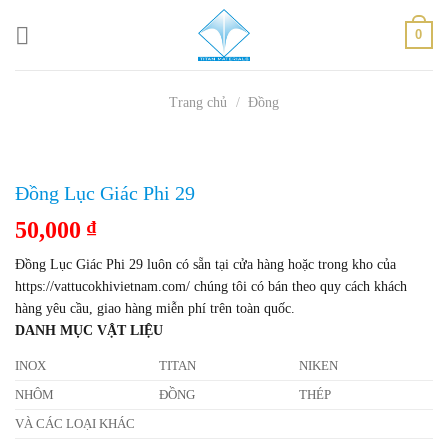
Skip
0
to
content
Trang chủ
/
Đồng
Đồng Lục Giác Phi 29
50,000
₫
Đồng Lục Giác Phi 29 luôn có sẵn tại cửa hàng hoặc trong kho của
https://vattucokhivietnam.com/ chúng tôi có bán theo quy cách khách
hàng yêu cầu, giao hàng miễn phí trên toàn quốc.
DANH MỤC VẬT LIỆU
INOX
TITAN
NIKEN
NHÔM
ĐỒNG
THÉP
VÀ CÁC LOẠI KHÁC