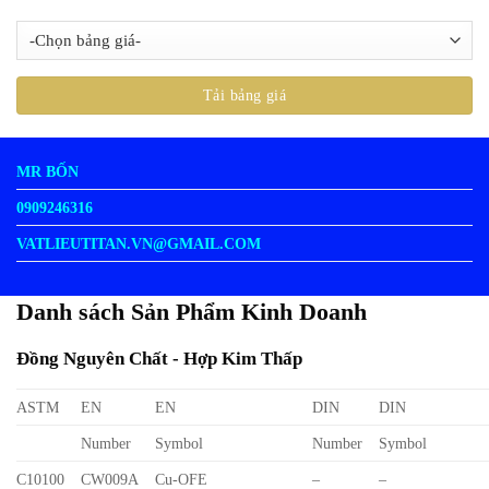
MR BỐN
0909246316
VATLIEUTITAN.VN@GMAIL.COM
Danh sách Sản Phẩm Kinh Doanh
Đồng Nguyên Chất - Hợp Kim Thấp
ASTM
EN
EN
DIN
DIN
Number
Symbol
Number
Symbol
C10100
CW009A
Cu-OFE
–
–