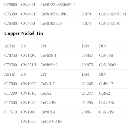
C79860
CW407J
CuNi12Zn38Mn5Pb2
–
–
C76300
CW408J
CuNi18Zn19Pb1
2.079
CuNi18Zn19Pb1
C76400
CW409J
CuNi18Zn20
2.074
CuNi18Zn20
Copper Nickel Tin
ASTM
EN
EN
DIN
DIN
C70250
CW112C
CuNi3Si1
20.857
CuNi3Si
C72500
CW351H
CuNi9Sn2
20.875
CuNi9Sn2
ASTM
EN
EN
DIN
DIN
C17000
CW100C
CuBe1.7
21.245
CuBe1.7
C17200
CW101C
CuBe2
21.247
CuBe2
C17500
CW104C
CuCo2Be
21.285
CuCo2Be
C17510
CW110C
CuNi2Be
2.085
CuNi2Be
–
CW103C
CuCo1Ni1Be
–
–