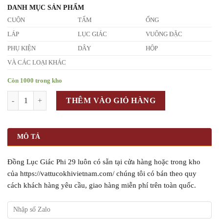
DANH MỤC SẢN PHẨM
CUỘN
TẤM
ỐNG
LÁP
LỤC GIÁC
VUÔNG ĐẶC
PHỤ KIỆN
DÂY
HỘP
VÀ CÁC LOẠI KHÁC
Còn 1000 trong kho
Số lượng
THÊM VÀO GIỎ HÀNG
MÔ TẢ
Đồng Lục Giác Phi 29 luôn có sẵn tại cửa hàng hoặc trong kho
của https://vattucokhivietnam.com/ chúng tôi có bán theo quy
cách khách hàng yêu cầu, giao hàng miễn phí trên toàn quốc.