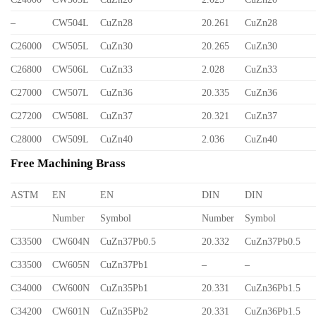
–
CW504L
CuZn28
20.261
CuZn28
C26000
CW505L
CuZn30
20.265
CuZn30
C26800
CW506L
CuZn33
2.028
CuZn33
C27000
CW507L
CuZn36
20.335
CuZn36
C27200
CW508L
CuZn37
20.321
CuZn37
C28000
CW509L
CuZn40
2.036
CuZn40
Free Machining Brass
ASTM
EN
EN
DIN
DIN
Number
Symbol
Number
Symbol
C33500
CW604N
CuZn37Pb0.5
20.332
CuZn37Pb0.5
C33500
CW605N
CuZn37Pb1
–
–
C34000
CW600N
CuZn35Pb1
20.331
CuZn36Pb1.5
C34200
CW601N
CuZn35Pb2
20.331
CuZn36Pb1.5