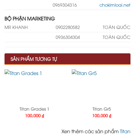
0969304316
chokimloai.net
BỘ PHẬN MARKETING
MR KHANH
0902280582
TOÀN QUỐC
0936304304
TOÀN QUỐC
SẢN PHẨM TƯƠNG TỰ
Titan Grades 1
Titan Gr5
100,000
₫
100,000
₫
Xen thêm các sản phẩm
Titan