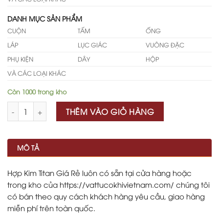
DANH MỤC SẢN PHẨM
CUỘN
TẤM
ỐNG
LÁP
LỤC GIÁC
VUÔNG ĐẶC
PHỤ KIỆN
DÂY
HỘP
VÀ CÁC LOẠI KHÁC
Còn 1000 trong kho
Số lượng
THÊM VÀO GIỎ HÀNG
MÔ TẢ
Hợp Kim Titan Giá Rẻ luôn có sẵn tại cửa hàng hoặc
trong kho của https://vattucokhivietnam.com/ chúng tôi
có bán theo quy cách khách hàng yêu cầu, giao hàng
miễn phí trên toàn quốc.