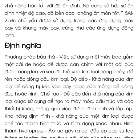
khả năng hàn tốt với độ ổn định. Nó cũng sở hữu sự ổn
định nhiệt độ cao, độ bền cao, chống ăn mòn tốt. Ti 5Al-
2.5Sn chủ yếu được sử dụng trong các ứng dụng máy
bay và khung máy bay, cũng như các ứng dụng đông
lạnh.
Định nghĩa
Phương pháp búa thả - Việc sử dụng một máy bao gồm
một cái đe hoặc đế được căn chỉnh với một cái búa
được nâng lên và sau đó thả vào kim loại nóng chảy, để
rèn hoặc đóng dấu kim loại. Độ dẻo - Khả năng của kim
loại dễ dàng bị kéo vào dây hoặc búa mỏng; dễ dàng
đúc hoặc hình. Chế tạo - Đề cập đến khả năng của kim
loại được sử dụng để tạo ra máy móc, cấu trúc và các
thiết bị khác, thông qua việc được định hình và lắp ráp.
Khả năng định hình - khả năng của một kim loại được
chế tác thành hình thức và hình dạng khác nhau. Hình
thành hydropress - Áp lực gây ra bởi đầu ép cao su tạo
thành một tấm kim loại theo cấu hình của công cụ - định