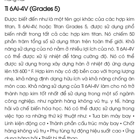
Ti 6Al-4V (Grades 5)
Được biết đến như là một tên gọi khác của các hợp kim
titan, Ti 6Al-4V, hoặc Titan Grades 5, được sử dụng phổ
biến nhất trong tất cả các hợp kim titan. Nó chiếm 50
phần trăm tổng số sử dụng titan trên toàn thế giới. Khả
năng sử dụng của nó nằm ở nhiều lợi ích của nó. Ti 6Al-4V
có thể được xử lý nhiệt để tăng cường độ. Nó có thể
được sử dụng trong xây dựng hàn ở nhiệt độ ứng dụng
lên tới 600 ° F. Hợp kim này có độ bền cao với trọng lượng
nhẹ, khả năng định dạng hữu ích và khả năng chống ăn
mòn cao. Khả năng sử dụng của Ti 6AI-4V làm cho nó trở
thành hợp kim tốt nhất để sử dụng trong một số ngành
công nghiệp, như ngành hàng không vũ trụ, y tế, hàng
hải và chế biến hóa học. Nó có thể được sử dụng trong
việc tạo ra những thứ kỹ thuật như: • Tua bin máy bay •
Linh kiện động cơ • Thành phần cấu trúc máy bay • Chốt
hàng không vũ trụ • Phụ tùng tự động hiệu suất cao • Ứng
dụng hàng hải • Thiết bị thể thao