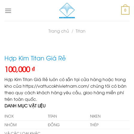
Skip
to
0
content
Trang chủ
/
Titan
Hợp Kim Titan Giá Rẻ
100,000
₫
Hợp Kim Titan Giá Rẻ luôn có sẵn tại cửa hàng hoặc trong
kho của https://vattucokhivietnam.com/ chúng tôi có bán
theo quy cách khách hàng yêu cầu, giao hàng miễn phí
trên toàn quốc.
DANH MỤC VẬT LIỆU
INOX
TITAN
NIKEN
NHÔM
ĐỒNG
THÉP
VÀ CÁC LOẠI KHÁC