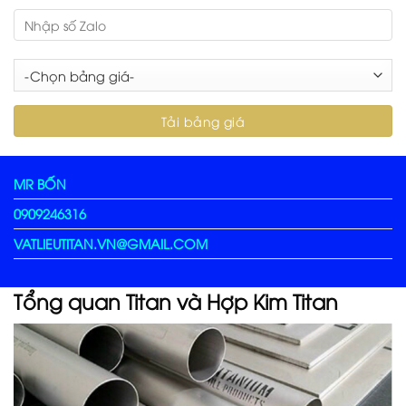
MR BỐN
0909246316
VATLIEUTITAN.VN@GMAIL.COM
Tổng quan Titan và Hợp Kim Titan