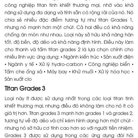
công nghiệp titan tinh khiết thương mại, nhờ vào khả
năng sử dụng đa dạng và tính sẵn có rộng rãi của nó. Nó
chia sẻ nhiều đặc điểm tương tự như titan Grades 1,
nhưng nó mạnh hơn một chút. Cả hai đều có khả năng
chống ăn mòn như nhau. Loại này sở hữu khả năng hàn
tốt, độ bền, độ dẻo và khả năng định hình. Điều này làm
cho thanh và tấm titan grades 2 là lựa chọn chính cho
nhiều lĩnh vực ứng dụng: • Ngành kiến trúc • Sản xuất điện
• Ngành y tế • Xử lý hydro-carbon • Công nghiệp biển •
Tấm che ống xả • Máy bay • Khử muối • Xử lý hóa học •
Sản xuất clo
Titan Grades 3
Loại này ít được sử dụng nhất trong các loại titan tinh
khiết thương mại, nhưng điều đó không làm cho nó ít có
giá trị hơn. Titan grades 3 mạnh hơn grades 1 và grades 2,
tương tự về độ dẻo và chỉ kém hình dạng hơn một chút -
nhưng nó sở hữu cơ tính cao hơn so với người tiền nhiệm.
Grades 3 được sử dụng trong các ứng dụng đòi hỏi