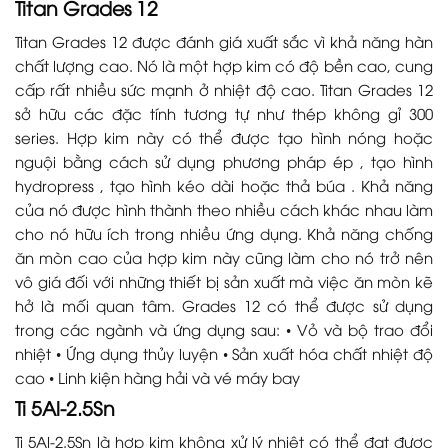
Titan Grades 12
Titan Grades 12 được đánh giá xuất sắc vì khả năng hàn
chất lượng cao. Nó là một hợp kim có độ bền cao, cung
cấp rất nhiều sức mạnh ở nhiệt độ cao. Titan Grades 12
sở hữu các đặc tính tương tự như thép không gỉ 300
series. Hợp kim này có thể được tạo hình nóng hoặc
nguội bằng cách sử dụng phương pháp ép , tạo hình
hydropress , tạo hình kéo dài hoặc thả búa . Khả năng
của nó được hình thành theo nhiều cách khác nhau làm
cho nó hữu ích trong nhiều ứng dụng. Khả năng chống
ăn mòn cao của hợp kim này cũng làm cho nó trở nên
vô giá đối với những thiết bị sản xuất mà việc ăn mòn kẽ
hở là mối quan tâm. Grades 12 có thể được sử dụng
trong các ngành và ứng dụng sau: • Vỏ và bộ trao đổi
nhiệt • Ứng dụng thủy luyện • Sản xuất hóa chất nhiệt độ
cao • Linh kiện hàng hải và vé máy bay
Ti 5Al-2.5Sn
Ti 5Al-2.5Sn là hợp kim không xử lý nhiệt có thể đạt được