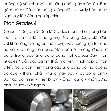
cường độ vừa phải và khả năng chống ăn mòn lớn. Bao
gồm các: • Cấu trúc hàng không vũ trụ • Xử lý hóa học •
Ngành y tế • Công nghiệp biển
Titan Grades 4
Grades 4 được biết đến là Grades mạnh nhất trong bốn
loại titan tinh khiết thương mại. Nó cũng được biết đến
với khả năng chống ăn mòn tuyệt vời, cường lực tốt của
nó và khả năng hàn cao. Mặc dù nó thường được sử
dụng trong các ứng dụng công nghiệp sau đây, Titan
Grades 4 gần đây đã tìm thấy một vị trí thích hợp là titan
y tế . Nó là cần thiết trong các ứng dụng đòi hỏi cường
độ cao: • Thành phần khung máy bay • Tàu đông lạnh •
Bộ trao đổi nhiệt • Thiết bị CPI • Ống ngưng • Phần cứng
phẫu thuật • Giỏ ngâm