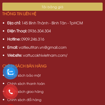
THÔNG TIN LIÊN HỆ
Địa chỉ:
145 Bình Thành - Bình Tân - TpHCM
Điện Thoại:
0936.304.304
Hotline:
0909.246.316
Email:
vatlieutitan.vn@gmail.com
Website:
vattucokhivietnam.com/
CHÍNH SÁCH BÁN HÀNG
Chính sách bảo mật
Chính sách thanh toán
Chính sách giao hàng
Chinh sách đổi hàng