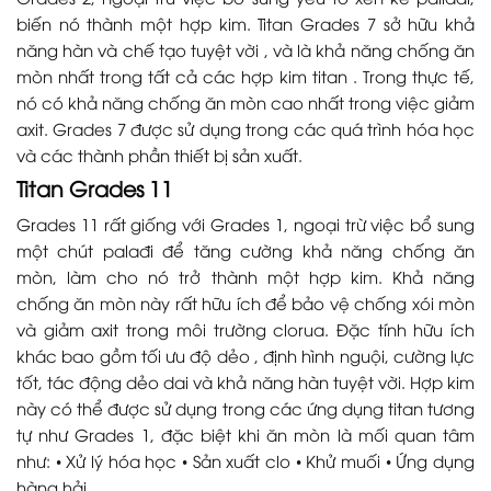
biến nó thành một hợp kim. Titan Grades 7 sở hữu khả
năng hàn và chế tạo tuyệt vời , và là khả năng chống ăn
mòn nhất trong tất cả các hợp kim titan . Trong thực tế,
nó có khả năng chống ăn mòn cao nhất trong việc giảm
axit. Grades 7 được sử dụng trong các quá trình hóa học
và các thành phần thiết bị sản xuất.
Titan Grades 11
Grades 11 rất giống với Grades 1, ngoại trừ việc bổ sung
một chút palađi để tăng cường khả năng chống ăn
mòn, làm cho nó trở thành một hợp kim. Khả năng
chống ăn mòn này rất hữu ích để bảo vệ chống xói mòn
và giảm axit trong môi trường clorua. Đặc tính hữu ích
khác bao gồm tối ưu độ dẻo , định hình nguội, cường lực
tốt, tác động dẻo dai và khả năng hàn tuyệt vời. Hợp kim
này có thể được sử dụng trong các ứng dụng titan tương
tự như Grades 1, đặc biệt khi ăn mòn là mối quan tâm
như: • Xử lý hóa học • Sản xuất clo • Khử muối • Ứng dụng
hàng hải