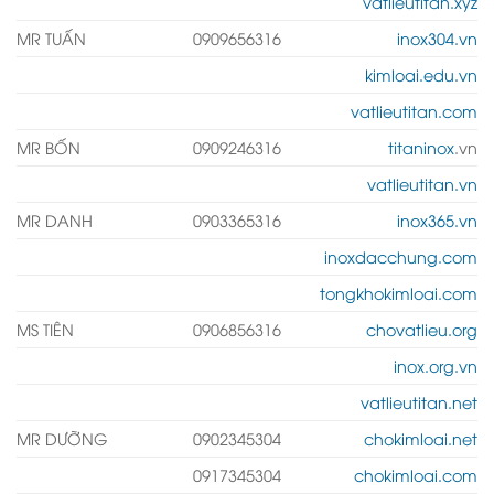
vatlieutitan.xyz
MR TUẤN
0909656316
inox304.vn
kimloai.edu.vn
vatlieutitan.com
MR BỐN
0909246316
titaninox
.vn
vatlieutitan.vn
MR DANH
0903365316
inox365.vn
inoxdacchung.com
tongkhokimloai.com
MS TIÊN
0906856316
chovatlieu.org
inox.org.vn
vatlieutitan.net
MR DƯỠNG
0902345304
chokimloai.net
0917345304
chokimloai.com