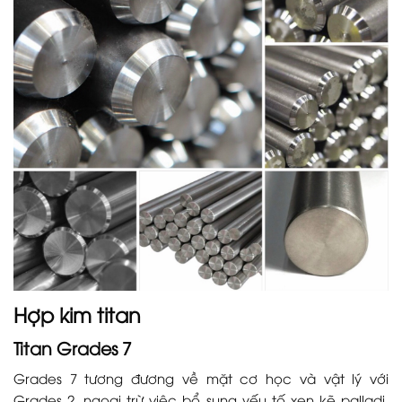
Hợp kim titan
Titan Grades 7
Grades 7 tương đương về mặt cơ học và vật lý với
Grades 2, ngoại trừ việc bổ sung yếu tố xen kẽ palladi,