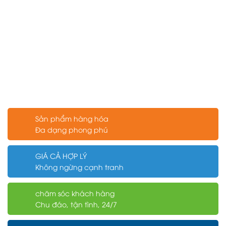
Sản phẩm hàng hóa
Đa dạng phong phú
GIÁ CẢ HỢP LÝ
Không ngừng cạnh tranh
chăm sóc khách hàng
Chu đáo, tận tình, 24/7