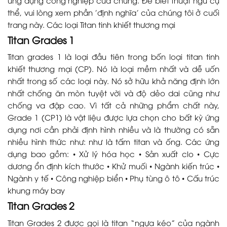
thể, vui lòng xem phần 'định nghĩa' của chúng tôi ở cuối
trang này. Các loại Titan tinh khiết thương mại
Titan Grades 1
Titan grades 1 là loại đầu tiên trong bốn loại titan tinh
khiết thương mại (CP). Nó là loại mềm nhất và dễ uốn
nhất trong số các loại này. Nó sở hữu khả năng định lớn
nhất chống ăn mòn tuyệt vời và độ dẻo dai cũng như
chống va đập cao. Vì tất cả những phẩm chất này,
Grade 1 (CP1) là vật liệu được lựa chọn cho bất kỳ ứng
dụng nơi cần phải định hình nhiều và là thường có sẵn
nhiều hình thức như: như là tấm titan và ống. Các ứng
dụng bao gồm: • Xử lý hóa học • Sản xuất clo • Cực
dương ổn định kích thước • Khử muối • Ngành kiến trúc •
Ngành y tế • Công nghiệp biển • Phụ tùng ô tô • Cấu trúc
khung máy bay
Titan Grades 2
Titan Grades 2 được gọi là titan “ngựa kéo” của ngành