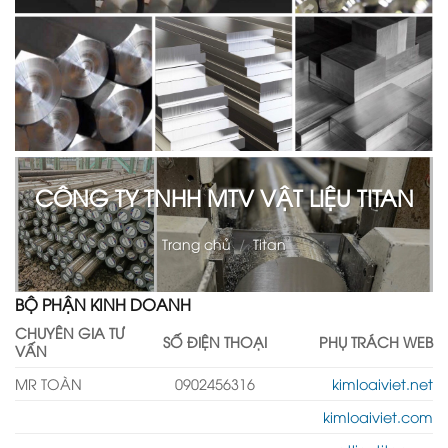
CÔNG TY TNHH MTV VẬT LIỆU TITAN
Trang chủ
/
Titan
BỘ PHẬN KINH DOANH
CHUYÊN GIA TƯ
SỐ ĐIỆN THOẠI
PHỤ TRÁCH WEB
VẤN
MR TOÀN
0902456316
kimloaiviet.net
kimloaiviet.com