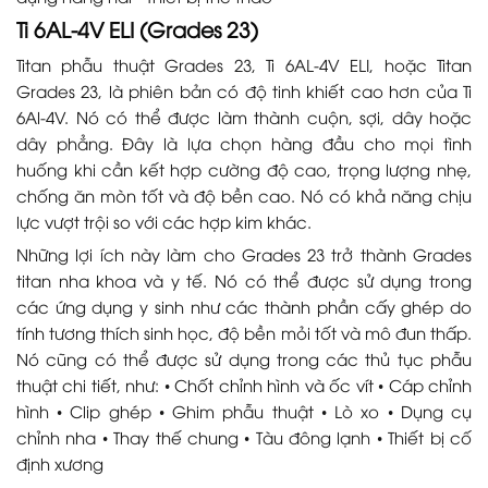
Ti 6AL-4V ELI (Grades 23)
Titan phẫu thuật Grades 23, Ti 6AL-4V ELI, hoặc Titan
Grades 23, là phiên bản có độ tinh khiết cao hơn của Ti
6Al-4V. Nó có thể được làm thành cuộn, sợi, dây hoặc
dây phẳng. Đây là lựa chọn hàng đầu cho mọi tình
huống khi cần kết hợp cường độ cao, trọng lượng nhẹ,
chống ăn mòn tốt và độ bền cao. Nó có khả năng chịu
lực vượt trội so với các hợp kim khác.
Những lợi ích này làm cho Grades 23 trở thành Grades
titan nha khoa và y tế. Nó có thể được sử dụng trong
các ứng dụng y sinh như các thành phần cấy ghép do
tính tương thích sinh học, độ bền mỏi tốt và mô đun thấp.
Nó cũng có thể được sử dụng trong các thủ tục phẫu
thuật chi tiết, như: • Chốt chỉnh hình và ốc vít • Cáp chỉnh
hình • Clip ghép • Ghim phẫu thuật • Lò xo • Dụng cụ
chỉnh nha • Thay thế chung • Tàu đông lạnh • Thiết bị cố
định xương