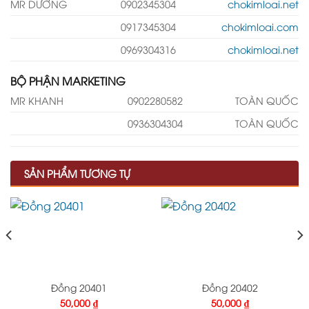
MR DƯỠNG
0902345304
chokimloai.net
0917345304
chokimloai.com
0969304316
chokimloai.net
BỘ PHẬN MARKETING
MR KHANH
0902280582
TOÀN QUỐC
0936304304
TOÀN QUỐC
SẢN PHẨM TƯƠNG TỰ
Đồng 20401
Đồng 20402
50,000
₫
50,000
₫