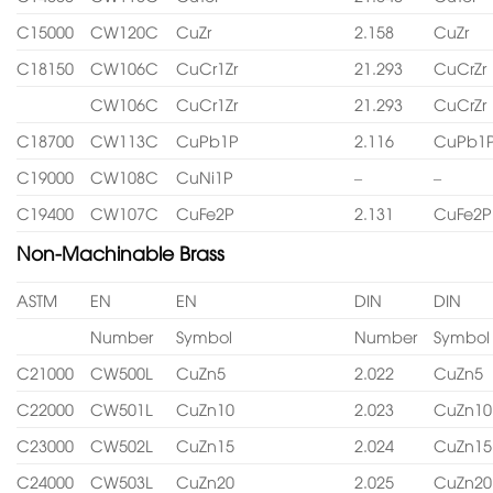
C15000
CW120C
CuZr
2.158
CuZr
C18150
CW106C
CuCr1Zr
21.293
CuCrZr
CW106C
CuCr1Zr
21.293
CuCrZr
C18700
CW113C
CuPb1P
2.116
CuPb1
C19000
CW108C
CuNi1P
–
–
C19400
CW107C
CuFe2P
2.131
CuFe2P
Non-Machinable Brass
ASTM
EN
EN
DIN
DIN
Number
Symbol
Number
Symbol
C21000
CW500L
CuZn5
2.022
CuZn5
C22000
CW501L
CuZn10
2.023
CuZn10
C23000
CW502L
CuZn15
2.024
CuZn15
C24000
CW503L
CuZn20
2.025
CuZn20