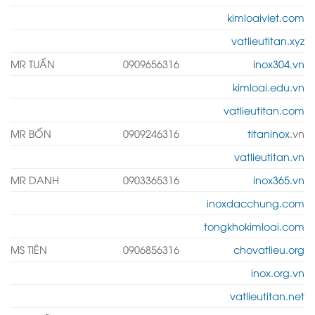
kimloaiviet.com
vatlieutitan.xyz
MR TUẤN
0909656316
inox304.vn
kimloai.edu.vn
vatlieutitan.com
MR BỐN
0909246316
titaninox
.vn
vatlieutitan.vn
MR DANH
0903365316
inox365.vn
inoxdacchung.com
tongkhokimloai.com
MS TIÊN
0906856316
chovatlieu.org
inox.org.vn
vatlieutitan.net