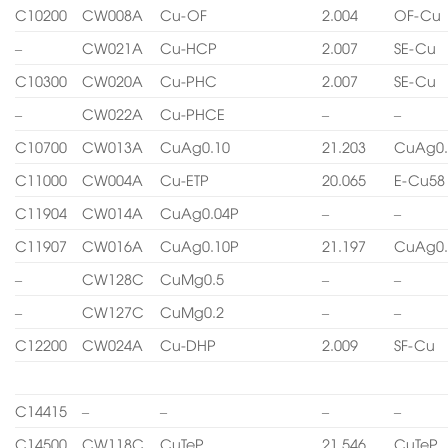
C10200
CW008A
Cu-OF
2.004
OF-Cu
–
CW021A
Cu-HCP
2.007
SE-Cu
C10300
CW020A
Cu-PHC
2.007
SE-Cu
–
CW022A
Cu-PHCE
–
–
C10700
CW013A
CuAg0.10
21.203
CuAg0.
C11000
CW004A
Cu-ETP
20.065
E-Cu58
C11904
CW014A
CuAg0.04P
–
–
C11907
CW016A
CuAg0.10P
21.197
CuAg0.
–
CW128C
CuMg0.5
–
–
–
CW127C
CuMg0.2
–
–
C12200
CW024A
Cu-DHP
2.009
SF-Cu
C14415
–
–
–
–
C14500
CW118C
CuTeP
21.546
CuTeP