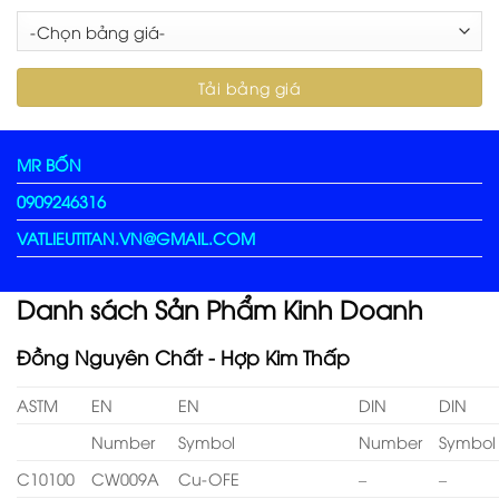
MR BỐN
0909246316
VATLIEUTITAN.VN@GMAIL.COM
Danh sách Sản Phẩm Kinh Doanh
Đồng Nguyên Chất - Hợp Kim Thấp
ASTM
EN
EN
DIN
DIN
Number
Symbol
Number
Symbol
C10100
CW009A
Cu-OFE
–
–