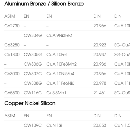
Aluminum Bronze / Silicon Bronze
ASTM
EN
EN
DIN
DIN
C62730
–
–
20.966
CuAl10
–
CW304G
CuAl9Ni3Fe2
–
–
C63280
–
–
20.923
SG-CuA
C61800
CW305G
CuAl10Fe1
20.937
SG-CuA
–
CW306G
CuAl10Fe3Mn2
20.936
CuAl10
C63000
CW307G
CuAl10Ni5Fe4
20.966
CuAl10
–
CW308G
CuAl11Fe6Ni6
20.978
CuAl11
C65500
CW116C
CuSi3Mn1
21.461
SG-CuS
Copper Nickel Silicon
ASTM
EN
EN
DIN
DIN
–
CW109C
CuNi1Si
20.853
CuNi1.5