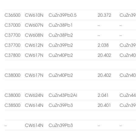
C36500
CW610N
CuZn39Pb0.5
20.372
CuZn39
C37000
CW607N
CuZn38Pb1
–
–
C37700
CW608N
CuZn38Pb2
–
–
C37700
CW612N
CuZn39Pb2
2.038
CuZn39
C37800
CW617N
CuZn40Pb2
20.402
CuZn40
C38000
CW617N
CuZn40Pb2
20.402
CuZn40
C38000
CW624N
CuZn43Pb2Al
2.041
CuZn44
C38500
CW614N
CuZn39Pb3
20.401
CuZn39
–
CW614N
CuZn39Pb3
–
–