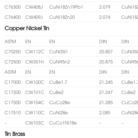
C76300
CW408J
CuNi18Zn19Pb1
2.079
CuNi18
C76400
CW409J
CuNi18Zn20
2.074
CuNi18
Copper Nickel Tin
ASTM
EN
EN
DIN
DIN
C70250
CW112C
CuNi3Si1
20.857
CuNi3Si
C72500
CW351H
CuNi9Sn2
20.875
CuNi9S
ASTM
EN
EN
DIN
DIN
C17000
CW100C
CuBe1.7
21.245
CuBe1.
C17200
CW101C
CuBe2
21.247
CuBe2
C17500
CW104C
CuCo2Be
21.285
CuCo2
C17510
CW110C
CuNi2Be
2.085
CuNi2B
–
CW103C
CuCo1Ni1Be
–
–
Tin Brass