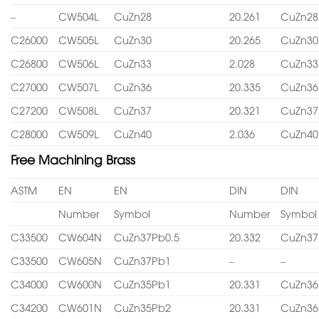
–
CW504L
CuZn28
20.261
CuZn28
C26000
CW505L
CuZn30
20.265
CuZn30
C26800
CW506L
CuZn33
2.028
CuZn33
C27000
CW507L
CuZn36
20.335
CuZn36
C27200
CW508L
CuZn37
20.321
CuZn37
C28000
CW509L
CuZn40
2.036
CuZn40
Free Machining Brass
ASTM
EN
EN
DIN
DIN
Number
Symbol
Number
Symbol
C33500
CW604N
CuZn37Pb0.5
20.332
CuZn37
C33500
CW605N
CuZn37Pb1
–
–
C34000
CW600N
CuZn35Pb1
20.331
CuZn36
C34200
CW601N
CuZn35Pb2
20.331
CuZn36