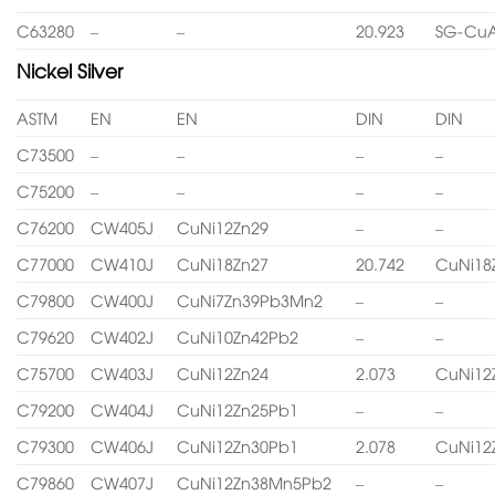
C63280
–
–
20.923
SG-CuA
Nickel Silver
ASTM
EN
EN
DIN
DIN
C73500
–
–
–
–
C75200
–
–
–
–
C76200
CW405J
CuNi12Zn29
–
–
C77000
CW410J
CuNi18Zn27
20.742
CuNi18
C79800
CW400J
CuNi7Zn39Pb3Mn2
–
–
C79620
CW402J
CuNi10Zn42Pb2
–
–
C75700
CW403J
CuNi12Zn24
2.073
CuNi12
C79200
CW404J
CuNi12Zn25Pb1
–
–
C79300
CW406J
CuNi12Zn30Pb1
2.078
CuNi12
C79860
CW407J
CuNi12Zn38Mn5Pb2
–
–