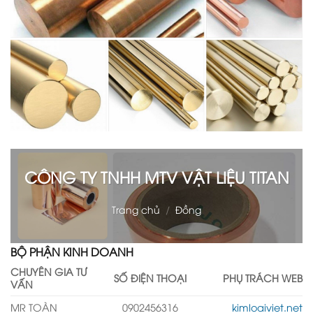
CÔNG TY TNHH MTV VẬT LIỆU TITAN
Trang chủ
/
Đồng
BỘ PHẬN KINH DOANH
CHUYÊN GIA TƯ
SỐ ĐIỆN THOẠI
PHỤ TRÁCH WEB
VẤN
MR TOÀN
0902456316
kimloaiviet.net