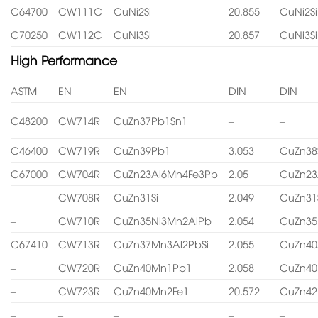
C64700
CW111C
CuNi2Si
20.855
CuNi2Si
C70250
CW112C
CuNi3Si
20.857
CuNi3Si
High Performance
ASTM
EN
EN
DIN
DIN
C48200
CW714R
CuZn37Pb1Sn1
–
–
C46400
CW719R
CuZn39Pb1
3.053
CuZn38
C67000
CW704R
CuZn23Al6Mn4Fe3Pb
2.05
CuZn23
–
CW708R
CuZn31Si
2.049
CuZn31
–
CW710R
CuZn35Ni3Mn2AlPb
2.054
CuZn35
C67410
CW713R
CuZn37Mn3Al2PbSi
2.055
CuZn40
–
CW720R
CuZn40Mn1Pb1
2.058
CuZn4
–
CW723R
CuZn40Mn2Fe1
20.572
CuZn4
–
–
–
–
–