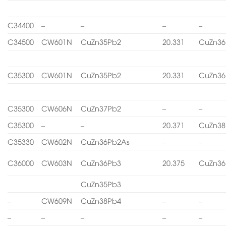
C34400
–
–
–
–
C34500
CW601N
CuZn35Pb2
20.331
CuZn36
C35300
CW601N
CuZn35Pb2
20.331
CuZn36
C35300
CW606N
CuZn37Pb2
–
–
C35300
–
–
20.371
CuZn38
C35330
CW602N
CuZn36Pb2As
–
–
C36000
CW603N
CuZn36Pb3
20.375
CuZn36
CuZn35Pb3
–
CW609N
CuZn38Pb4
–
–
–
–
–
–
–