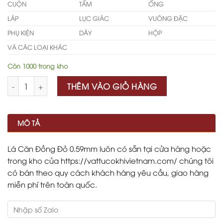
CUỘN
TẤM
ỐNG
LÁP
LỤC GIÁC
VUÔNG ĐẶC
PHỤ KIỆN
DÂY
HỘP
VÀ CÁC LOẠI KHÁC
Còn 1000 trong kho
Số lượng
THÊM VÀO GIỎ HÀNG
MÔ TẢ
Lá Căn Đồng Đỏ 0.59mm luôn có sẵn tại cửa hàng hoặc
trong kho của https://vattucokhivietnam.com/ chúng tôi
có bán theo quy cách khách hàng yêu cầu, giao hàng
miễn phí trên toàn quốc.