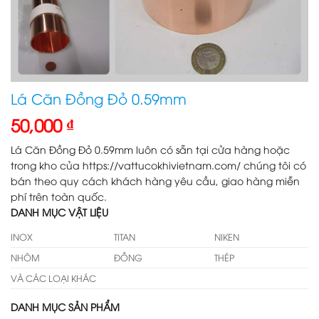
Lá Căn Đồng Đỏ 0.59mm
50,000
₫
Lá Căn Đồng Đỏ 0.59mm luôn có sẵn tại cửa hàng hoặc
trong kho của https://vattucokhivietnam.com/ chúng tôi có
bán theo quy cách khách hàng yêu cầu, giao hàng miễn
phí trên toàn quốc.
DANH MỤC VẬT LIỆU
INOX
TITAN
NIKEN
NHÔM
ĐỒNG
THÉP
VÀ CÁC LOẠI KHÁC
DANH MỤC SẢN PHẨM