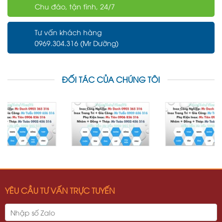
Chu đáo, tận tình, 24/7
Tư vấn khách hàng
0969.304.316 (Mr Dưỡng)
ĐỐI TÁC CỦA CHÚNG TÔI
YÊU CẦU TƯ VẤN TRỰC TUYẾN