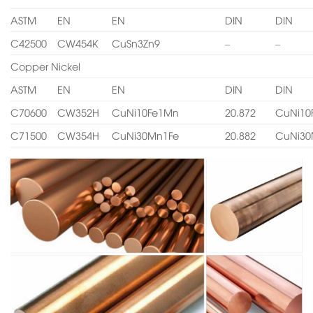
ASTM
EN
EN
DIN
DIN
C42500
CW454K
CuSn3Zn9
–
–
Copper Nickel
ASTM
EN
EN
DIN
DIN
C70600
CW352H
CuNi10Fe1Mn
20.872
CuNi10
C71500
CW354H
CuNi30Mn1Fe
20.882
CuNi30