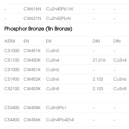
–
CW616N
CuZn40Pb1Al
–
–
–
CW621N
CuZn42PbAl
–
–
Phosphor Bronze (Tin Bronze)
ASTM
EN
EN
DIN
DIN
C51000
CW451K
CuSn5
–
–
C51100
CW450K
CuSn4
21.016
CuSn4
C51000
CW451K
CuSn5
–
–
C51900
CW452K
CuSn6
2.102
CuSn6
C52100
CW453K
CuSn8
2.103
CuSn8
C53400
CW458K
CuSn5Pb1
–
–
C54400
CW456K
CuSn4Pb4Zn4
–
–