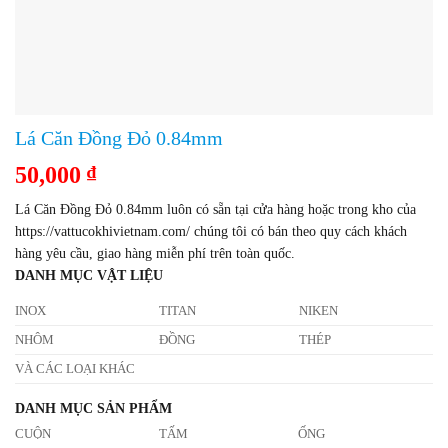
Lá Căn Đồng Đỏ 0.84mm
50,000
₫
Lá Căn Đồng Đỏ 0.84mm luôn có sẵn tại cửa hàng hoặc trong kho của
https://vattucokhivietnam.com/ chúng tôi có bán theo quy cách khách
hàng yêu cầu, giao hàng miễn phí trên toàn quốc.
DANH MỤC VẬT LIỆU
INOX
TITAN
NIKEN
NHÔM
ĐỒNG
THÉP
VÀ CÁC LOẠI KHÁC
DANH MỤC SẢN PHẨM
CUỘN
TẤM
ỐNG