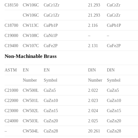
C18150
CW106C
CuCr1Zr
21.293
CuCrZr
CW106C
CuCr1Zr
21.293
CuCrZr
C18700
CW113C
CuPb1P
2.116
CuPb1P
C19000
CW108C
CuNi1P
–
–
C19400
CW107C
CuFe2P
2.131
CuFe2P
Non-Machinable Brass
ASTM
EN
EN
DIN
DIN
Number
Symbol
Number
Symbol
C21000
CW500L
CuZn5
2.022
CuZn5
C22000
CW501L
CuZn10
2.023
CuZn10
C23000
CW502L
CuZn15
2.024
CuZn15
C24000
CW503L
CuZn20
2.025
CuZn20
–
CW504L
CuZn28
20.261
CuZn28