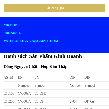
MR BỐN
0909246316
VATLIEUTITAN.VN@GMAIL.COM
Danh sách Sản Phẩm Kinh Doanh
Đồng Nguyên Chất - Hợp Kim Thấp
ASTM
EN
EN
DIN
DIN
Number
Symbol
Number
Symbol
C10100
CW009A
Cu-OFE
–
–
C10200
CW008A
Cu-OF
2.004
OF-Cu