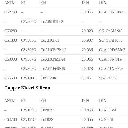
ASTM
EN
EN
DIN
DIN
C62730
–
–
20.966
CuAl10Ni5Fe4
–
CW304G
CuAl9Ni3Fe2
–
–
C63280
–
–
20.923
SG-CuAl8Ni6
C61800
CW305G
CuAl10Fe1
20.937
SG-CuAl10Fe
–
CW306G
CuAl10Fe3Mn2
20.936
CuAl10Fe3Mn2
C63000
CW307G
CuAl10Ni5Fe4
20.966
CuAl10Ni5Fe4
–
CW308G
CuAl11Fe6Ni6
20.978
CuAl11Ni6Fe6
C65500
CW116C
CuSi3Mn1
21.461
SG-CuSi3
Copper Nickel Silicon
ASTM
EN
EN
DIN
DIN
–
CW109C
CuNi1Si
20.853
CuNi1.5Si
C64700
CW111C
CuNi2Si
20.855
CuNi2Si