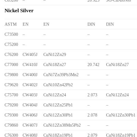
C63280
–
–
20.923
SG-CuAl8Ni6
Nickel Silver
ASTM
EN
EN
DIN
DIN
C73500
–
–
–
–
C75200
–
–
–
–
C76200
CW405J
CuNi12Zn29
–
–
C77000
CW410J
CuNi18Zn27
20.742
CuNi18Zn27
C79800
CW400J
CuNi7Zn39Pb3Mn2
–
–
C79620
CW402J
CuNi10Zn42Pb2
–
–
C75700
CW403J
CuNi12Zn24
2.073
CuNi12Zn24
C79200
CW404J
CuNi12Zn25Pb1
–
–
C79300
CW406J
CuNi12Zn30Pb1
2.078
CuNi12Zn30Pb1
C79860
CW407J
CuNi12Zn38Mn5Pb2
–
–
C76300
CW408J
CuNi18Zn19Pb1
2.079
CuNi18Zn19Pb1