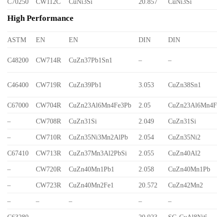
C70250
CW112C
CuNi3Si
20.857
CuNi3Si
High Performance
ASTM
EN
EN
DIN
DIN
C48200
CW714R
CuZn37Pb1Sn1
–
–
C46400
CW719R
CuZn39Pb1
3.053
CuZn38Sn1
C67000
CW704R
CuZn23Al6Mn4Fe3Pb
2.05
CuZn23Al6Mn4F
–
CW708R
CuZn31Si
2.049
CuZn31Si
–
CW710R
CuZn35Ni3Mn2AlPb
2.054
CuZn35Ni2
C67410
CW713R
CuZn37Mn3Al2PbSi
2.055
CuZn40Al2
–
CW720R
CuZn40Mn1Pb1
2.058
CuZn40Mn1Pb
–
CW723R
CuZn40Mn2Fe1
20.572
CuZn42Mn2
–
–
–
–
–