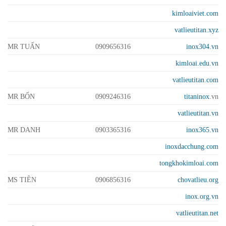
kimloaiviet.com
vatlieutitan.xyz
MR TUẤN
0909656316
inox304.vn
kimloai.edu.vn
vatlieutitan.com
MR BỐN
0909246316
titaninox
.vn
vatlieutitan.vn
MR DANH
0903365316
inox365.vn
inoxdacchung.com
tongkhokimloai.com
MS TIÊN
0906856316
chovatlieu.org
inox.org.vn
vatlieutitan.net