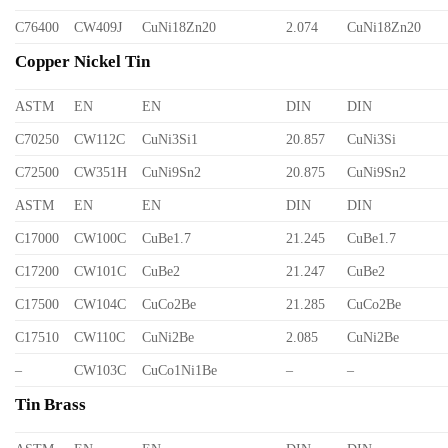
C76400
CW409J
CuNi18Zn20
2.074
CuNi18Zn20
Copper Nickel Tin
ASTM
EN
EN
DIN
DIN
C70250
CW112C
CuNi3Si1
20.857
CuNi3Si
C72500
CW351H
CuNi9Sn2
20.875
CuNi9Sn2
ASTM
EN
EN
DIN
DIN
C17000
CW100C
CuBe1.7
21.245
CuBe1.7
C17200
CW101C
CuBe2
21.247
CuBe2
C17500
CW104C
CuCo2Be
21.285
CuCo2Be
C17510
CW110C
CuNi2Be
2.085
CuNi2Be
–
CW103C
CuCo1Ni1Be
–
–
Tin Brass