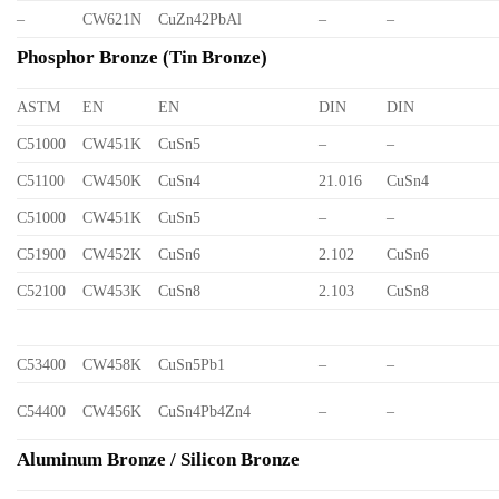
–
CW621N
CuZn42PbAl
–
–
Phosphor Bronze (Tin Bronze)
ASTM
EN
EN
DIN
DIN
C51000
CW451K
CuSn5
–
–
C51100
CW450K
CuSn4
21.016
CuSn4
C51000
CW451K
CuSn5
–
–
C51900
CW452K
CuSn6
2.102
CuSn6
C52100
CW453K
CuSn8
2.103
CuSn8
C53400
CW458K
CuSn5Pb1
–
–
C54400
CW456K
CuSn4Pb4Zn4
–
–
Aluminum Bronze / Silicon Bronze