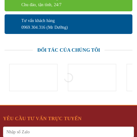
Chu đáo, tận tình, 24/7
Tư vấn khách hàng
0969.304.316 (Mr Dưỡng)
ĐỐI TÁC CỦA CHÚNG TÔI
YÊU CẦU TƯ VẤN TRỰC TUYẾN