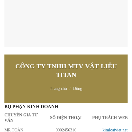
CÔNG TY TNHH MTV VẬT LIỆU
TITAN
Trang chủ
/
Đồng
BỘ PHẬN KINH DOANH
CHUYÊN GIA TƯ
SỐ ĐIỆN THOẠI
PHỤ TRÁCH WEB
VẤN
MR TOÀN
0902456316
kimloaiviet.net