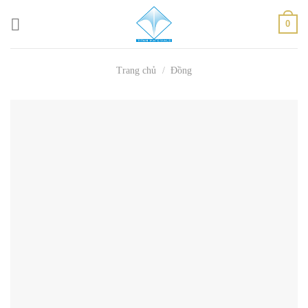
Skip
0
to
content
Trang chủ
/
Đồng