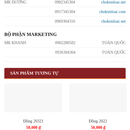
MR DƯỠNG
0902345304
chokimloai.net
0917345304
chokimloai.com
0969304316
chokimloai.net
BỘ PHẬN MARKETING
MR KHANH
0902280582
TOÀN QUỐC
0936304304
TOÀN QUỐC
SẢN PHẨM TƯƠNG TỰ
Đồng 20321
Đồng 2022
50,000
₫
50,000
₫