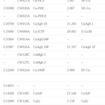
–
CW021A
Cu-HCP
2.007
SE-Cu
C10300
CW020A
Cu-PHC
2.007
SE-Cu
–
CW022A
Cu-PHCE
–
–
C10700
CW013A
CuAg0.10
21.203
CuAg0.1
C11000
CW004A
Cu-ETP
20.065
E-Cu58
C11904
CW014A
CuAg0.04P
–
–
C11907
CW016A
CuAg0.10P
21.197
CuAg0.1P
–
CW128C
CuMg0.5
–
–
–
CW127C
CuMg0.2
–
–
C12200
CW024A
Cu-DHP
2.009
SF-Cu
C14415
–
–
–
–
C14500
CW118C
CuTeP
21.546
CuTeP
C15000
CW120C
CuZr
2.158
CuZr