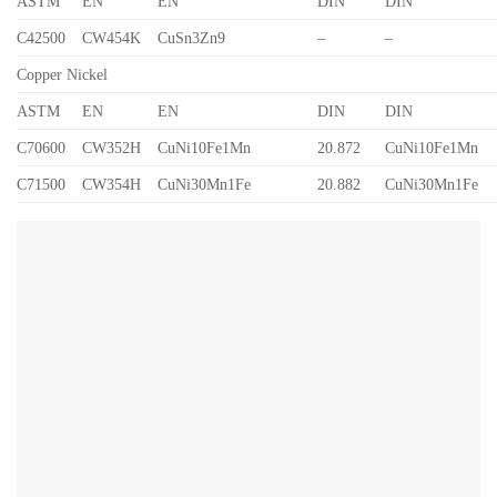
ASTM
EN
EN
DIN
DIN
C42500
CW454K
CuSn3Zn9
–
–
Copper Nickel
ASTM
EN
EN
DIN
DIN
C70600
CW352H
CuNi10Fe1Mn
20.872
CuNi10Fe1Mn
C71500
CW354H
CuNi30Mn1Fe
20.882
CuNi30Mn1Fe