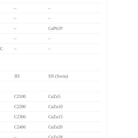
–
–
–
–
–
CuPb1P
–
–
7C
–
–
JIS
SN (Swiss)
C2100
CuZn5
C2200
CuZn10
C2300
CuZn15
C2400
CuZn20
–
CuZn28