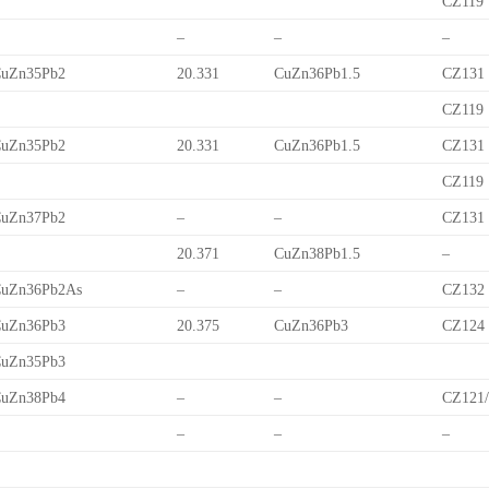
CZ119
–
–
–
uZn35Pb2
20.331
CuZn36Pb1.5
CZ131
CZ119
uZn35Pb2
20.331
CuZn36Pb1.5
CZ131
CZ119
uZn37Pb2
–
–
CZ131
20.371
CuZn38Pb1.5
–
uZn36Pb2As
–
–
CZ132
uZn36Pb3
20.375
CuZn36Pb3
CZ124
uZn35Pb3
uZn38Pb4
–
–
CZ121
–
–
–