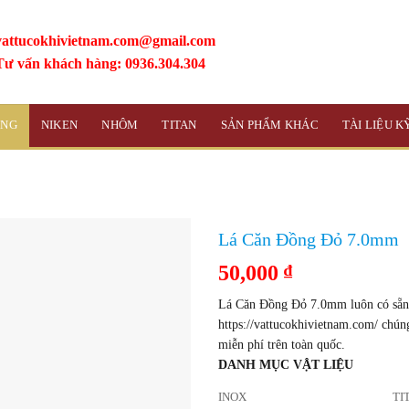
vattucokhivietnam.com@gmail.com
Tư vấn khách hàng: 0936.304.304
ỒNG
NIKEN
NHÔM
TITAN
SẢN PHẨM KHÁC
TÀI LIỆU 
Lá Căn Đồng Đỏ 7.0mm
50,000
₫
Lá Căn Đồng Đỏ 7.0mm luôn có sẵn 
https://vattucokhivietnam.com/ chún
miễn phí trên toàn quốc.
DANH MỤC VẬT LIỆU
INOX
TI