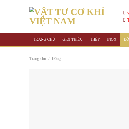
Skip
to
content
TRANG CHỦ
GIỚI THIỆU
THÉP
INOX
Đ
Trang chủ
/
Đồng