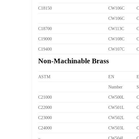
C18150
CW106C
C
CW106C
C
C18700
CW113C
C
C19000
CW108C
C
C19400
CW107C
C
Non-Machinable Brass
ASTM
EN
Number
S
C21000
CW500L
C
C22000
CW501L
C
C23000
CW502L
C
C24000
CW503L
C
–
CW504L
C