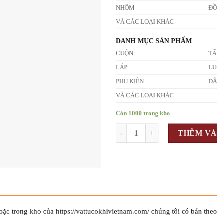
NHÔM
Đ
VÀ CÁC LOẠI KHÁC
DANH MỤC SẢN PHẨM
CUỘN
T
LÁP
LỤ
PHỤ KIỆN
D
VÀ CÁC LOẠI KHÁC
Còn 1000 trong kho
Số lượng
THÊM VÀ
c trong kho của https://vattucokhivietnam.com/ chúng tôi có bán the