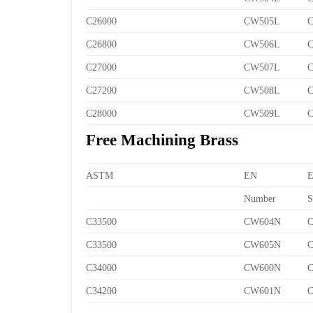
C26000
CW505L
C
C26800
CW506L
C
C27000
CW507L
C
C27200
CW508L
C
C28000
CW509L
C
Free Machining Brass
ASTM
EN
Number
S
C33500
CW604N
C
C33500
CW605N
C
C34000
CW600N
C
C34200
CW601N
C