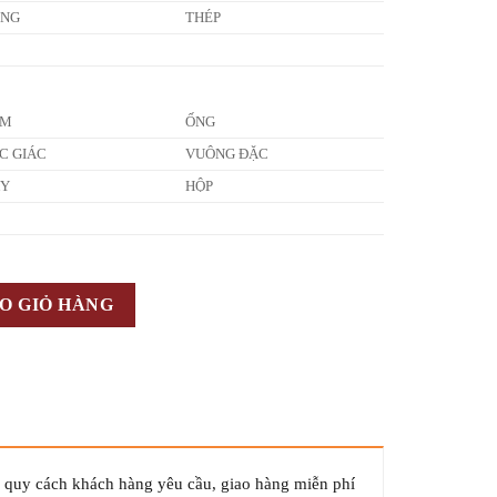
ỒNG
THÉP
ẤM
ỐNG
C GIÁC
VUÔNG ĐẶC
ÂY
HỘP
O GIỎ HÀNG
o quy cách khách hàng yêu cầu, giao hàng miễn phí