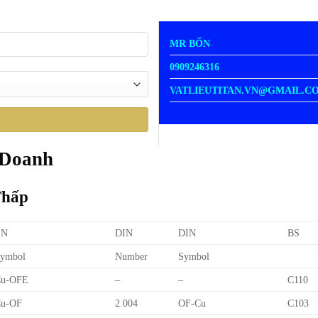
MR BỐN
0909246316
VATLIEUTITAN.VN@GMAIL.C
 Doanh
Thấp
EN
DIN
DIN
BS
ymbol
Number
Symbol
Cu-OFE
–
–
C110
u-OF
2.004
OF-Cu
C103