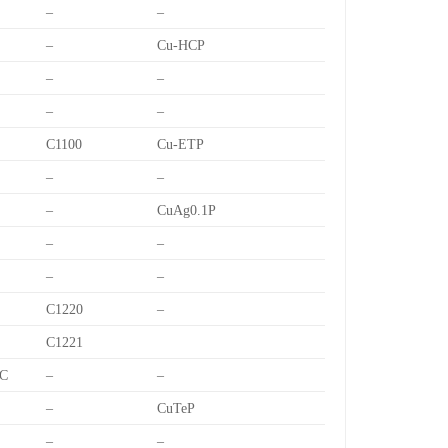
–
–
–
Cu-HCP
–
–
–
–
C1100
Cu-ETP
–
–
–
CuAg0.1P
–
–
–
–
C1220
–
C1221
C
–
–
–
CuTeP
–
–