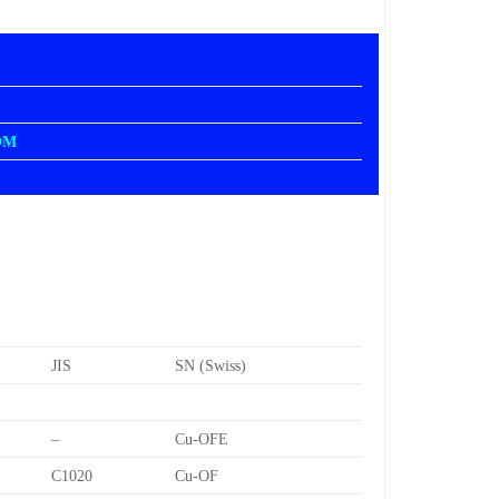
OM
JIS
SN (Swiss)
–
Cu-OFE
C1020
Cu-OF