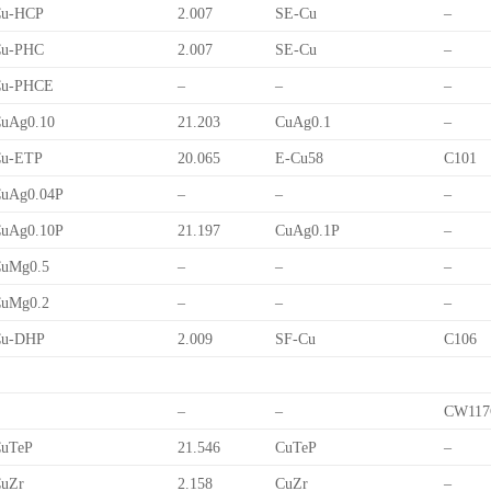
Cu-HCP
2.007
SE-Cu
–
Cu-PHC
2.007
SE-Cu
–
Cu-PHCE
–
–
–
uAg0.10
21.203
CuAg0.1
–
Cu-ETP
20.065
E-Cu58
C101
uAg0.04P
–
–
–
uAg0.10P
21.197
CuAg0.1P
–
uMg0.5
–
–
–
uMg0.2
–
–
–
Cu-DHP
2.009
SF-Cu
C106
–
–
CW117
uTeP
21.546
CuTeP
–
uZr
2.158
CuZr
–