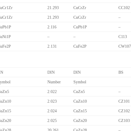
uCr1Zr
21.293
CuCrZr
CC102
uCr1Zr
21.293
CuCrZr
–
uPb1P
2.116
CuPb1P
–
uNi1P
–
–
C113
uFe2P
2.131
CuFe2P
CW10
EN
DIN
DIN
BS
ymbol
Number
Symbol
uZn5
2.022
CuZn5
–
uZn10
2.023
CuZn10
CZ101
uZn15
2.024
CuZn15
CZ102
uZn20
2.025
CuZn20
CZ103
uZn28
20.261
CuZn28
–