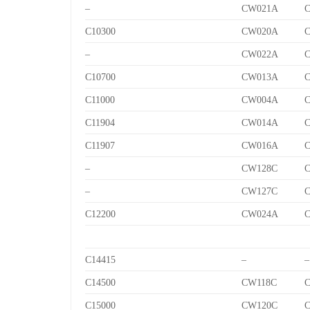
–
CW021A
C10300
CW020A
–
CW022A
C10700
CW013A
C
C11000
CW004A
C11904
CW014A
C
C11907
CW016A
C
–
CW128C
C
–
CW127C
C
C12200
CW024A
C14415
–
–
C14500
CW118C
C
C15000
CW120C
C