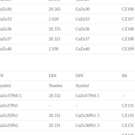
uZn30
20.265
CuZn30
CZ106
uZn33
2.028
CuZn33
CZ107
uZn36
20.335
CuZn36
CZ108
uZn37
20.321
CuZn37
CZ108
uZn40
2.036
CuZn40
CZ109
EN
DIN
DIN
BS
ymbol
Number
Symbol
uZn37Pb0.5
20.332
CuZn37Pb0.5
–
uZn37Pb1
–
–
CZ131
uZn35Pb1
20.331
CuZn36Pb1.5
CZ118
uZn35Pb2
20.331
CuZn36Pb1.5
CZ131