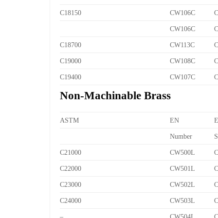
C18150
CW106C
C
CW106C
C
C18700
CW113C
C
C19000
CW108C
C
C19400
CW107C
C
Non-Machinable Brass
ASTM
EN
Number
S
C21000
CW500L
C
C22000
CW501L
C
C23000
CW502L
C
C24000
CW503L
C
–
CW504L
C