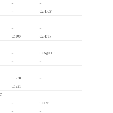
–
–
–
Cu-HCP
–
–
–
–
C1100
Cu-ETP
–
–
–
CuAg0.1P
–
–
–
–
C1220
–
C1221
C
–
–
–
CuTeP
–
–