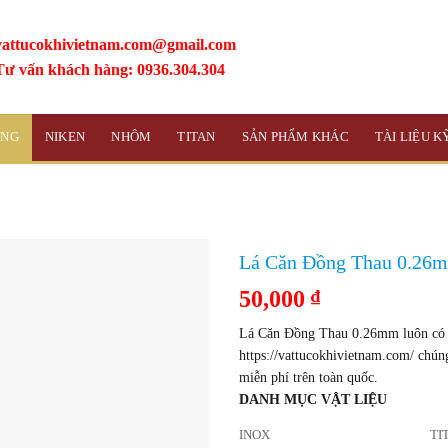
vattucokhivietnam.com@gmail.com
Tư vấn khách hàng: 0936.304.304
ỒNG
NIKEN
NHÔM
TITAN
SẢN PHẨM KHÁC
TÀI LIỆU 
Lá Căn Đồng Thau 0.26
50,000
₫
Lá Căn Đồng Thau 0.26mm luôn có s
https://vattucokhivietnam.com/ chún
miễn phí trên toàn quốc.
DANH MỤC VẬT LIỆU
INOX
TI