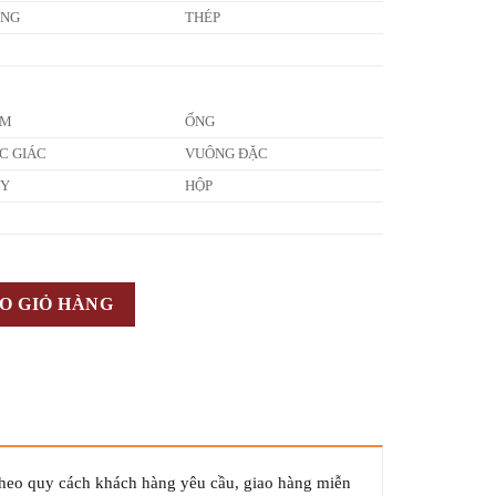
ỒNG
THÉP
ẤM
ỐNG
C GIÁC
VUÔNG ĐẶC
ÂY
HỘP
O GIỎ HÀNG
theo quy cách khách hàng yêu cầu, giao hàng miễn