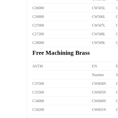
C26000
CW505L
C
C26800
CW506L
C
C27000
CW507L
C
C27200
CW508L
C
C28000
CW509L
C
Free Machining Brass
ASTM
EN
Number
S
C33500
CW604N
C
C33500
CW605N
C
C34000
CW600N
C
C34200
CW601N
C