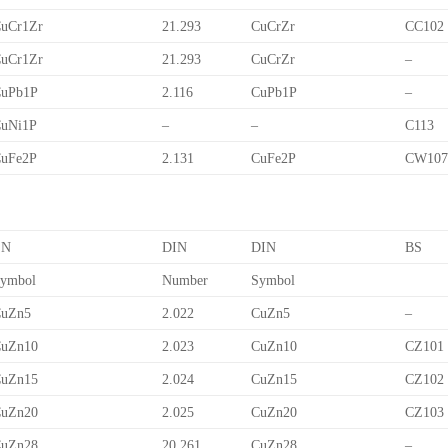
uCr1Zr
21.293
CuCrZr
CC102
uCr1Zr
21.293
CuCrZr
–
uPb1P
2.116
CuPb1P
–
uNi1P
–
–
C113
uFe2P
2.131
CuFe2P
CW10
EN
DIN
DIN
BS
ymbol
Number
Symbol
uZn5
2.022
CuZn5
–
uZn10
2.023
CuZn10
CZ101
uZn15
2.024
CuZn15
CZ102
uZn20
2.025
CuZn20
CZ103
uZn28
20.261
CuZn28
–