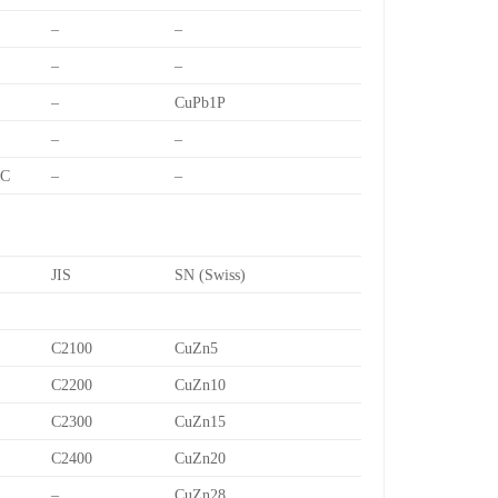
–
–
–
–
–
CuPb1P
–
–
7C
–
–
JIS
SN (Swiss)
C2100
CuZn5
C2200
CuZn10
C2300
CuZn15
C2400
CuZn20
–
CuZn28