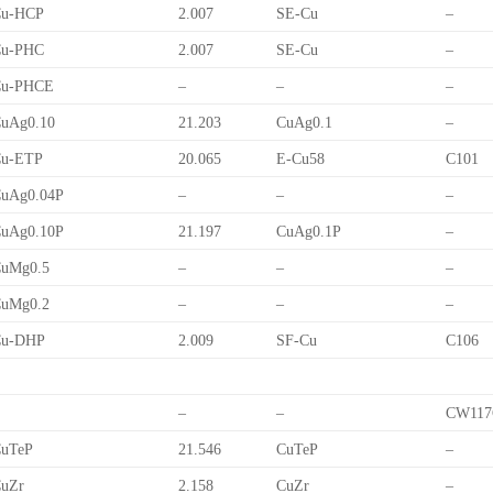
Cu-HCP
2.007
SE-Cu
–
Cu-PHC
2.007
SE-Cu
–
Cu-PHCE
–
–
–
uAg0.10
21.203
CuAg0.1
–
Cu-ETP
20.065
E-Cu58
C101
uAg0.04P
–
–
–
uAg0.10P
21.197
CuAg0.1P
–
uMg0.5
–
–
–
uMg0.2
–
–
–
Cu-DHP
2.009
SF-Cu
C106
–
–
CW117
uTeP
21.546
CuTeP
–
uZr
2.158
CuZr
–