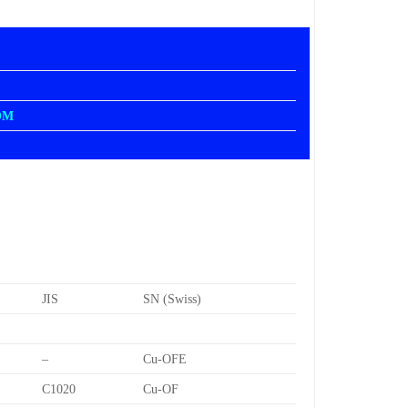
OM
JIS
SN (Swiss)
–
Cu-OFE
C1020
Cu-OF