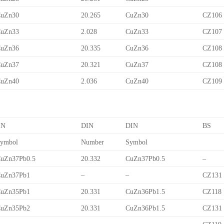
uZn30
20.265
CuZn30
CZ106
uZn33
2.028
CuZn33
CZ107
uZn36
20.335
CuZn36
CZ108
uZn37
20.321
CuZn37
CZ108
uZn40
2.036
CuZn40
CZ109
EN
DIN
DIN
BS
ymbol
Number
Symbol
uZn37Pb0.5
20.332
CuZn37Pb0.5
–
uZn37Pb1
–
–
CZ131
uZn35Pb1
20.331
CuZn36Pb1.5
CZ118
uZn35Pb2
20.331
CuZn36Pb1.5
CZ131