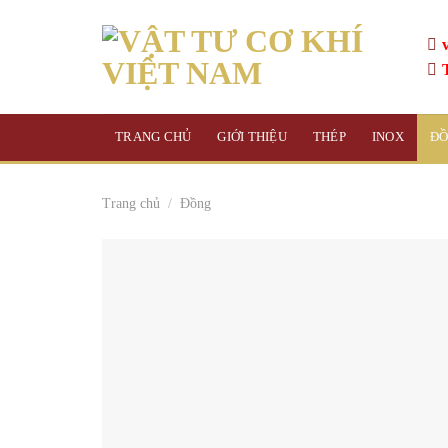
Skip
to
content
TRANG CHỦ
GIỚI THIỆU
THÉP
INOX
Đ
Trang chủ
/
Đồng