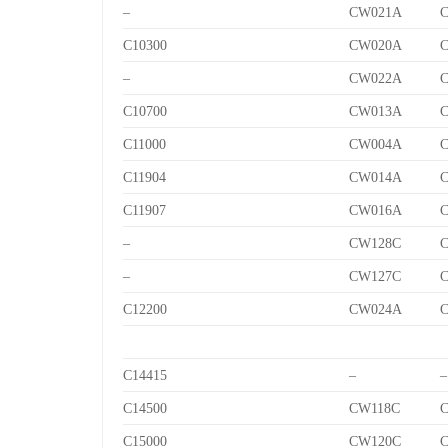
–
CW021A
C10300
CW020A
–
CW022A
C10700
CW013A
C
C11000
CW004A
C11904
CW014A
C
C11907
CW016A
C
–
CW128C
C
–
CW127C
C
C12200
CW024A
C14415
–
–
C14500
CW118C
C
C15000
CW120C
C