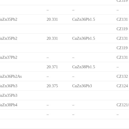
CZ119
–
–
–
uZn35Pb2
20.331
CuZn36Pb1.5
CZ131
CZ119
uZn35Pb2
20.331
CuZn36Pb1.5
CZ131
CZ119
uZn37Pb2
–
–
CZ131
20.371
CuZn38Pb1.5
–
uZn36Pb2As
–
–
CZ132
uZn36Pb3
20.375
CuZn36Pb3
CZ124
uZn35Pb3
uZn38Pb4
–
–
CZ121
–
–
–