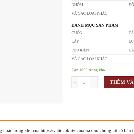
NHÔM
Đ
VÀ CÁC LOẠI KHÁC
DANH MỤC SẢN PHẨM
CUỘN
T
LÁP
LỤ
PHỤ KIỆN
D
VÀ CÁC LOẠI KHÁC
Còn 1000 trong kho
Số lượng
THÊM VÀ
 hoặc trong kho của https://vattucokhivietnam.com/ chúng tôi có bán 