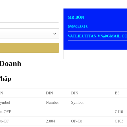
MR BỐN
0909246316
VATLIEUTITAN.VN@GMAIL.C
 Doanh
Thấp
EN
DIN
DIN
BS
ymbol
Number
Symbol
Cu-OFE
–
–
C110
u-OF
2.004
OF-Cu
C103